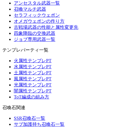
アンセスタル武器一覧
召喚マルチ武器
セラフィックウェポン
オメガウェポンの作り方
古戦場武器の性能と属性変更先
四象降臨の交換武器
ジョブ専用武器一覧
テンプレパーティ一覧
火属性テンプレPT
水属性テンプレPT
土属性テンプレPT
風属性テンプレPT
光属性テンプレPT
闇属性テンプレPT
ToT編成の組み方
召喚石関連
SSR召喚石一覧
サブ加護持ち召喚石一覧