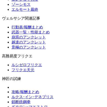
ゾーシモス
エルモート最終
ヴェルサシア関連記事
行動表/報酬まとめ
武器一覧・性能まとめ
崩焉のアンクレット
越達のアンクレット
竟極のアンクレット
高難易度フリクエ
ルシゼロフリクエ
フリクエ天元
神匠の試練
攻略/報酬まとめ
ルクス･イン･デネブリス
鎖断鉄鋼拳
ギタロン･マエストロ