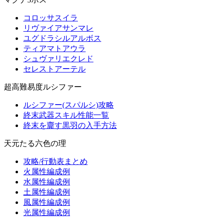
コロッサスイラ
リヴァイアサンマレ
ユグドラシルアルボス
ティアマトアウラ
シュヴァリエクレド
セレストアーテル
超高難易度ルシファー
ルシファー(スパルシ)攻略
終末武器スキル性能一覧
終末を齎す黒羽の入手方法
天元たる六色の理
攻略/行動表まとめ
火属性編成例
水属性編成例
土属性編成例
風属性編成例
光属性編成例