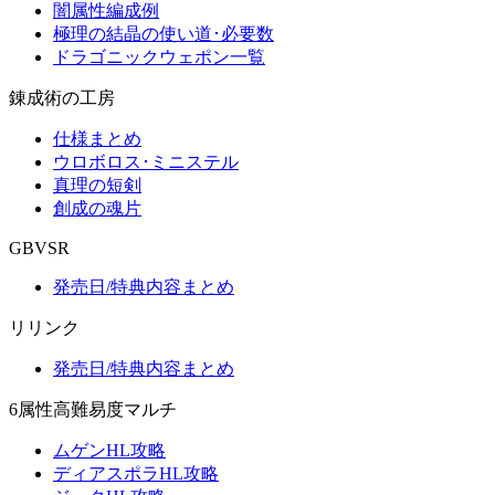
闇属性編成例
極理の結晶の使い道･必要数
ドラゴニックウェポン一覧
錬成術の工房
仕様まとめ
ウロボロス･ミニステル
真理の短剣
創成の魂片
GBVSR
発売日/特典内容まとめ
リリンク
発売日/特典内容まとめ
6属性高難易度マルチ
ムゲンHL攻略
ディアスポラHL攻略