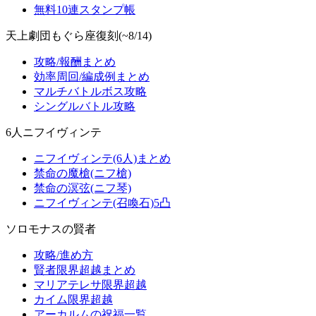
無料10連スタンプ帳
天上劇団もぐら座復刻(~8/14)
攻略/報酬まとめ
効率周回/編成例まとめ
マルチバトルボス攻略
シングルバトル攻略
6人ニフイヴィンテ
ニフイヴィンテ(6人)まとめ
禁命の魔槍(ニフ槍)
禁命の溟弦(ニフ琴)
ニフイヴィンテ(召喚石)5凸
ソロモナスの賢者
攻略/進め方
賢者限界超越まとめ
マリアテレサ限界超越
カイム限界超越
アーカルムの祝福一覧