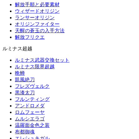
解放手順と必要素材
ウィザードオリジン
ランサーオリジン
オリジンファイター
天醒の蒼玉の入手方法
解放フリクエ
ルミナス超越
ルミナス武器交換セット
ルミナス限界超越
晩蝉
凱風絶刀
フレズヴェルク
黒漆太刀
フルンティング
アンドロメダ
ロムフェーヤ
ムルシエラゴ
温羅面金色之装
布都御魂
エレシュキガル