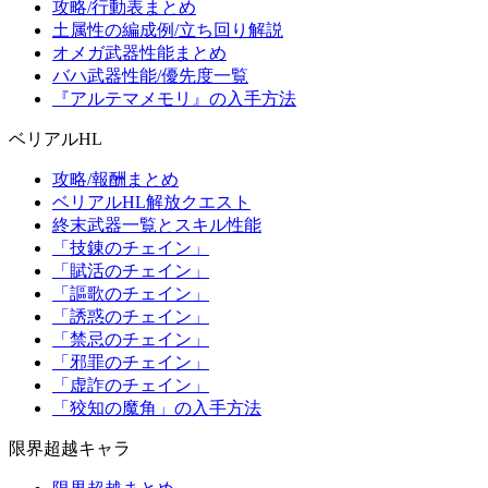
攻略/行動表まとめ
土属性の編成例/立ち回り解説
オメガ武器性能まとめ
バハ武器性能/優先度一覧
『アルテマメモリ』の入手方法
ベリアルHL
攻略/報酬まとめ
ベリアルHL解放クエスト
終末武器一覧とスキル性能
「技錬のチェイン」
「賦活のチェイン」
「謳歌のチェイン」
「誘惑のチェイン」
「禁忌のチェイン」
「邪罪のチェイン」
「虚詐のチェイン」
「狡知の魔角」の入手方法
限界超越キャラ