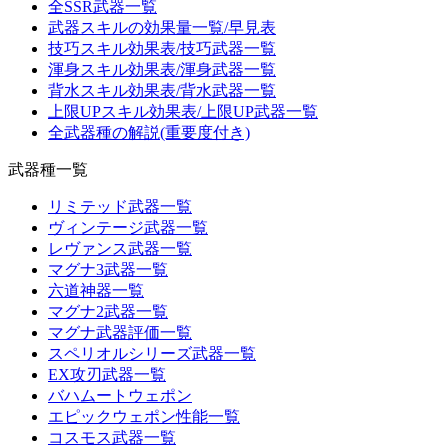
全SSR武器一覧
武器スキルの効果量一覧/早見表
技巧スキル効果表/技巧武器一覧
渾身スキル効果表/渾身武器一覧
背水スキル効果表/背水武器一覧
上限UPスキル効果表/上限UP武器一覧
全武器種の解説(重要度付き)
武器種一覧
リミテッド武器一覧
ヴィンテージ武器一覧
レヴァンス武器一覧
マグナ3武器一覧
六道神器一覧
マグナ2武器一覧
マグナ武器評価一覧
スペリオルシリーズ武器一覧
EX攻刃武器一覧
バハムートウェポン
エピックウェポン性能一覧
コスモス武器一覧