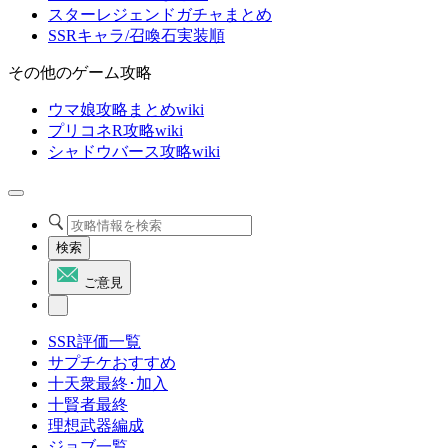
スターレジェンドガチャまとめ
SSRキャラ/召喚石実装順
その他のゲーム攻略
ウマ娘攻略まとめwiki
プリコネR攻略wiki
シャドウバース攻略wiki
検索
ご意見
SSR評価一覧
サプチケおすすめ
十天衆最終･加入
十賢者最終
理想武器編成
ジョブ一覧