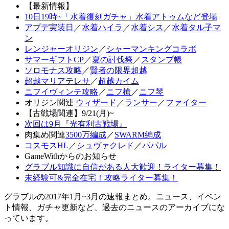
【最新情報】
10日19時~「水着復刻ガチャ」水着アトゥムなど登場
アプデ実装日
／
水着ハイラ
／
水着シス
／
水着タル子マ
ン
レンジャーオリジン
／
シャーマンキングコラボ
サマーギフトCP
／
夏の討伐祭
／
スタンプ帳
ソロモナス攻略
／
賢者の限界超越
超越マリアテレサ
／
超越カイム
ニフイヴィンテ攻略
／
ニフ槍
／
ニフ琴
オリジン関連
ウィザード
／
ランサー
／
ファイター
【古戦場関連】9/21(月)~
次回は9月『光有利古戦場』
肉集め関連
3500万編成
／
SWARM編成
コスモスHL
／
シュヴァクレド
／
パパル
GameWithからのお知らせ
グラブル知識に自信がある人大歓迎！ライター募集！
未経験可&完全在宅！攻略ライター募集！
グラブルの2017年1月~3月の速報まとめ。ニュース、イベン
ト情報、ガチャ更新など、過去のニュースのアーカイブにな
っています。