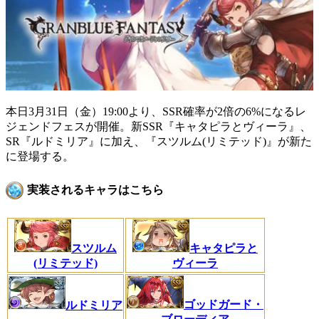
本日3月31日（金）19:00より、SSR確率が2倍の6%になるレ
ジェンドフェスが開催。新SSR『キャタピラとヴィーラ』、
SR『ルドミリア』に加え、『スツルム(リミテッド)』が新た
に登場する。
実装されるキャラはこちら
スツルム
キャタピラと
(リミテッド)
ヴィーラ
ゴッドガード・
ルドミリア