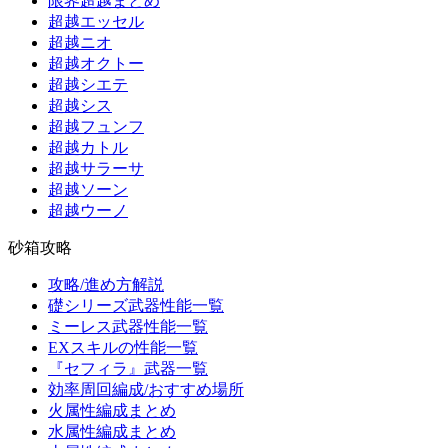
限界超越まとめ
超越エッセル
超越ニオ
超越オクトー
超越シエテ
超越シス
超越フュンフ
超越カトル
超越サラーサ
超越ソーン
超越ウーノ
砂箱攻略
攻略/進め方解説
礎シリーズ武器性能一覧
ミーレス武器性能一覧
EXスキルの性能一覧
『セフィラ』武器一覧
効率周回編成/おすすめ場所
火属性編成まとめ
水属性編成まとめ