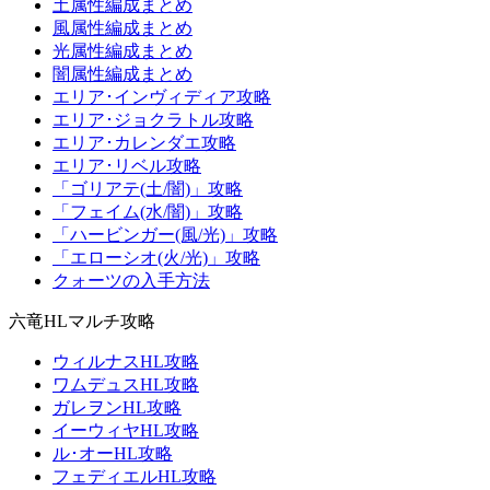
土属性編成まとめ
風属性編成まとめ
光属性編成まとめ
闇属性編成まとめ
エリア･インヴィディア攻略
エリア･ジョクラトル攻略
エリア･カレンダエ攻略
エリア･リベル攻略
「ゴリアテ(土/闇)」攻略
「フェイム(水/闇)」攻略
「ハービンガー(風/光)」攻略
「エローシオ(火/光)」攻略
クォーツの入手方法
六竜HLマルチ攻略
ウィルナスHL攻略
ワムデュスHL攻略
ガレヲンHL攻略
イーウィヤHL攻略
ル･オーHL攻略
フェディエルHL攻略