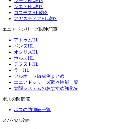
ジークHL攻略
シエテHL攻略
コスモスHL攻略
アガスティアHL攻略
エニアドシリーズ関連記事
アトゥムHL
ベンヌHL
オシリスHL
ホルスHL
テフヌトHL
ラーHL
フルオート編成例まとめ
エニアドシリーズ武器性能一覧
覚醒システムのおすすめ強化先
ボスの防御値
ボスの防御値一覧
スパバハ攻略