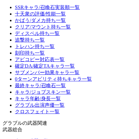
SSRキャラ/召喚石実装順一覧
十天衆の評価/性能一覧
かばう/ダメカ持ち一覧
クリア/マウント持ち一覧
ディスペル持ち一覧
追撃持ち一覧
トレハン持ち一覧
刻印持ち一覧
アビコピー対応表一覧
確定DA/確定TAキャラ一覧
サブメンバー効果キャラ一覧
0ターンアビリティ持ちキャラ一覧
最終キャラ/召喚石一覧
キャラ/ジョブスキン一覧
キャラ年齢/身長一覧
グラブル出演声優一覧
クロスフェイト一覧
グラブルの武器関連
武器総合