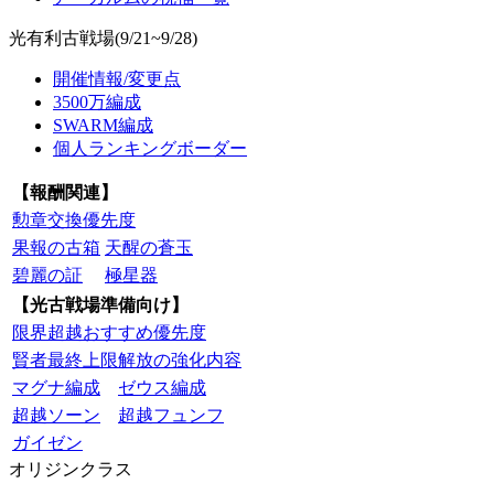
光有利古戦場(9/21~9/28)
開催情報/変更点
3500万編成
SWARM編成
個人ランキングボーダー
【報酬関連】
勲章交換優先度
果報の古箱
天醒の蒼玉
碧麗の証
極星器
【光古戦場準備向け】
限界超越おすすめ優先度
賢者最終上限解放の強化内容
マグナ編成
ゼウス編成
超越ソーン
超越フュンフ
ガイゼン
オリジンクラス