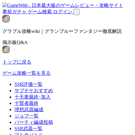
事前ガチャ
ゲーム検索
ログイン
グラブル攻略wiki｜グランブルーファンタジー徹底解説
掲示板Q&A
トップに戻る
ゲーム攻略一覧を見る
SSR評価一覧
サプチケおすすめ
十天衆最終･加入
十賢者最終
理想武器編成
ジョブ一覧
パーティ編成投稿
SSR武器一覧
マルチバトル