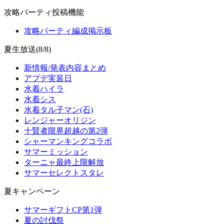
攻略パーティ投稿機能
攻略パーティ編成掲示板
夏生放送(8/8)
新情報/発表内容まとめ
アプデ実装日
水着ハイラ
水着シス
水着タル子マン(石)
レンジャーオリジン
十賢者限界超越の第2弾
シャーマンキングコラボ
サマーミッション
ターニャ最終上限解放
サマーセレクトスタレ
夏キャンペーン
サマーギフトCP第1弾
夏の討伐祭