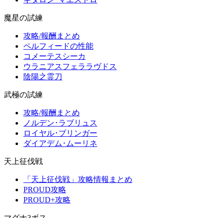
魔星の試練
攻略/報酬まとめ
ペルフィードの性能
コメーテスシーカ
ウラニアスフェララヴドス
陰陽之霊刀
武極の試練
攻略/報酬まとめ
ノルデン･ラブリュス
ロイヤル･ブリンガー
ダイアデム･ムーリネ
天上征伐戦
「天上征伐戦」攻略情報まとめ
PROUD攻略
PROUD+攻略
マグナ3ボス