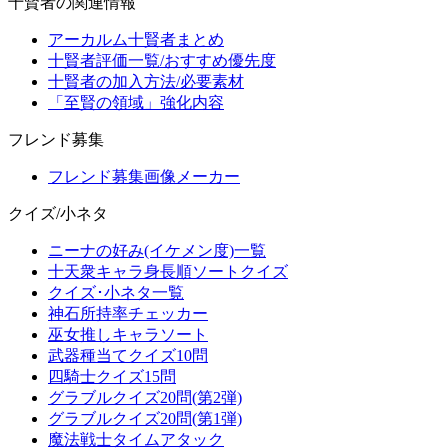
十賢者の関連情報
アーカルム十賢者まとめ
十賢者評価一覧/おすすめ優先度
十賢者の加入方法/必要素材
「至賢の領域」強化内容
フレンド募集
フレンド募集画像メーカー
クイズ/小ネタ
ニーナの好み(イケメン度)一覧
十天衆キャラ身長順ソートクイズ
クイズ･小ネタ一覧
神石所持率チェッカー
巫女推しキャラソート
武器種当てクイズ10問
四騎士クイズ15問
グラブルクイズ20問(第2弾)
グラブルクイズ20問(第1弾)
魔法戦士タイムアタック