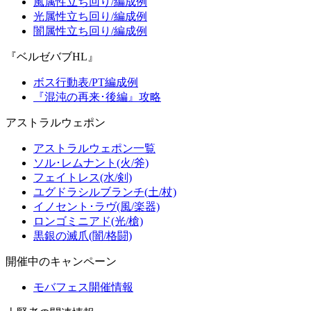
風属性立ち回り/編成例
光属性立ち回り/編成例
闇属性立ち回り/編成例
『ベルゼバブHL』
ボス行動表/PT編成例
『混沌の再来･後編』攻略
アストラルウェポン
アストラルウェポン一覧
ソル･レムナント(火/斧)
フェイトレス(水/剣)
ユグドラシルブランチ(土/杖)
イノセント･ラヴ(風/楽器)
ロンゴミニアド(光/槍)
黒銀の滅爪(闇/格闘)
開催中のキャンペーン
モバフェス開催情報