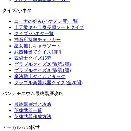
クイズ/小ネタ
ニーナの好み(イケメン度)一覧
十天衆キャラ身長順ソートクイズ
クイズ･小ネタ一覧
神石所持率チェッカー
巫女推しキャラソート
武器種当てクイズ10問
四騎士クイズ15問
グラブルクイズ20問(第2弾)
グラブルクイズ20問(第1弾)
魔法戦士タイムアタック
グラブル楽器武器クイズ(全20問)
パンデモニウム最終階層攻略
最終階層ボス攻略
英雄武器一覧
英雄武器作成方法
アーカルムの転世