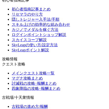
初心者指南記事
初心者指南記事まとめ
リセマラのやり方
隠しトレジャー入手法/手順
スキル上げの効率的な組み合わせ
カジノでメダルを稼ぐ方法
ログインポイントショップ解説
スカイスコープ解説
SkyLeapの使い方/設定方法
SkyLeapポイント解説
攻略情報
クエスト攻略
メインクエスト攻略一覧
マグナ攻略まとめ
討滅戦の攻略･報酬まとめ
四象降臨の攻略･報酬まとめ
古戦場/十天衆情報
古戦場の進め方/報酬