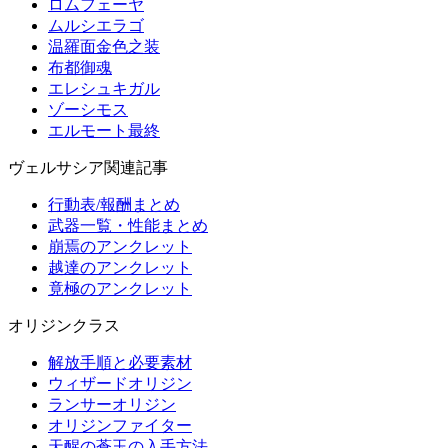
ロムフェーヤ
ムルシエラゴ
温羅面金色之装
布都御魂
エレシュキガル
ゾーシモス
エルモート最終
ヴェルサシア関連記事
行動表/報酬まとめ
武器一覧・性能まとめ
崩焉のアンクレット
越達のアンクレット
竟極のアンクレット
オリジンクラス
解放手順と必要素材
ウィザードオリジン
ランサーオリジン
オリジンファイター
天醒の蒼玉の入手方法