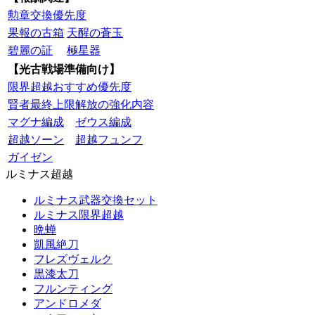
勲章交換優先度
果報の古箱
天醒の蒼玉
碧麗の証
極星器
【光古戦場準備向け】
限界超越おすすめ優先度
賢者最終上限解放の強化内容
マグナ編成
ゼウス編成
超越ソーン
超越フュンフ
ガイゼン
ルミナス超越
ルミナス武器交換セット
ルミナス限界超越
晩蝉
凱風絶刀
フレズヴェルク
黒漆太刀
フルンティング
アンドロメダ