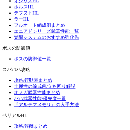
オシリスHL
ホルスHL
テフヌトHL
ラーHL
フルオート編成例まとめ
エニアドシリーズ武器性能一覧
覚醒システムのおすすめ強化先
ボスの防御値
ボスの防御値一覧
スパバハ攻略
攻略/行動表まとめ
土属性の編成例/立ち回り解説
オメガ武器性能まとめ
バハ武器性能/優先度一覧
『アルテマメモリ』の入手方法
ベリアルHL
攻略/報酬まとめ