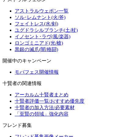
アストラルウェポン一覧
ソル･レムナント(火/斧)
フェイトレス(水/剣)
ユグドラシルブランチ(土/杖)
イノセント･ラヴ(風/楽器)
ロンゴミニアド(光/槍)
黒銀の滅爪(闇/格闘)
開催中のキャンペーン
モバフェス開催情報
十賢者の関連情報
アーカルム十賢者まとめ
十賢者評価一覧/おすすめ優先度
十賢者の加入方法/必要素材
「至賢の領域」強化内容
フレンド募集
フレンド募集画像メーカー