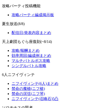
攻略パーティ投稿機能
攻略パーティ編成掲示板
夏生放送(8/8)
配信日/発表内容まとめ
天上劇団もぐら座復刻(~8/14)
攻略/報酬まとめ
効率周回/編成例まとめ
マルチバトルボス攻略
シングルバトル攻略
6人ニフイヴィンテ
ニフイヴィンテ(6人)まとめ
禁命の魔槍(ニフ槍)
禁命の溟弦(ニフ琴)
ニフイヴィンテ(召喚石)5凸
ソロモナスの賢者