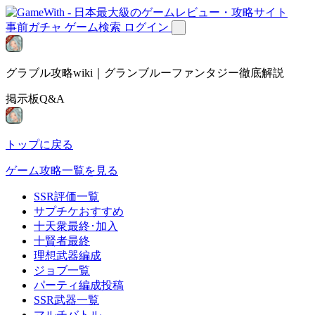
事前ガチャ
ゲーム検索
ログイン
グラブル攻略wiki｜グランブルーファンタジー徹底解説
掲示板Q&A
トップに戻る
ゲーム攻略一覧を見る
SSR評価一覧
サプチケおすすめ
十天衆最終･加入
十賢者最終
理想武器編成
ジョブ一覧
パーティ編成投稿
SSR武器一覧
マルチバトル