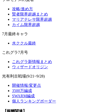
攻略/進め方
賢者限界超越まとめ
マリアテレサ限界超越
カイム限界超越
7月最終キャラ
水ククル最終
これグラ7月号
これグラ新情報まとめ
ウィザードオリジン
光有利古戦場(9/21~9/28)
開催情報/変更点
3500万編成
SWARM編成
個人ランキングボーダー
【報酬関連】