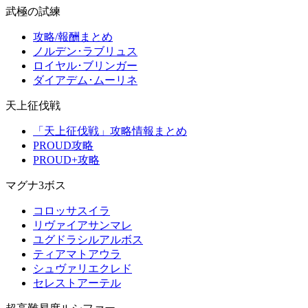
武極の試練
攻略/報酬まとめ
ノルデン･ラブリュス
ロイヤル･ブリンガー
ダイアデム･ムーリネ
天上征伐戦
「天上征伐戦」攻略情報まとめ
PROUD攻略
PROUD+攻略
マグナ3ボス
コロッサスイラ
リヴァイアサンマレ
ユグドラシルアルボス
ティアマトアウラ
シュヴァリエクレド
セレストアーテル