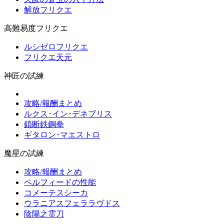
解放フリクエ
高難易度フリクエ
ルシゼロフリクエ
フリクエ天元
神匠の試練
攻略/報酬まとめ
ルクス･イン･デネブリス
鎖断鉄鋼拳
ギタロン･マエストロ
魔星の試練
攻略/報酬まとめ
ペルフィードの性能
コメーテスシーカ
ウラニアスフェララヴドス
陰陽之霊刀