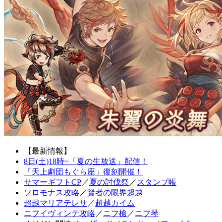
【最新情報】
8日(土)18時~「夏の生放送」配信！
「天上劇団もぐら座」復刻開催！
サマーギフトCP
／
夏の討伐祭
／
スタンプ帳
ソロモナス攻略
／
賢者の限界超越
超越マリアテレサ
／
超越カイム
ニフイヴィンテ攻略
／
ニフ槍
／
ニフ琴