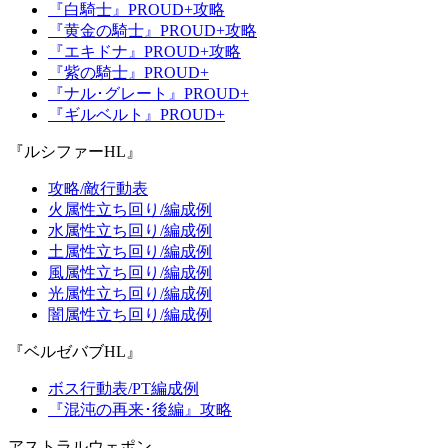
『白騎士』PROUD+攻略
『黄金の騎士』PROUD+攻略
『エキドナ』PROUD+攻略
『紫の騎士』PROUD+
『ナル･グレート』PROUD+
『ギルベルト』PROUD+
『ルシファーHL』
攻略/敵行動表
火属性立ち回り/編成例
水属性立ち回り/編成例
土属性立ち回り/編成例
風属性立ち回り/編成例
光属性立ち回り/編成例
闇属性立ち回り/編成例
『ベルゼバブHL』
ボス行動表/PT編成例
『混沌の再来･後編』攻略
アストラルウェポン