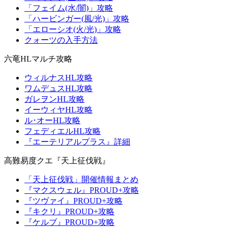
「フェイム(水/闇)」攻略
「ハービンガー(風/光)」攻略
「エローシオ(火/光)」攻略
クォーツの入手方法
六竜HLマルチ攻略
ウィルナスHL攻略
ワムデュスHL攻略
ガレヲンHL攻略
イーウィヤHL攻略
ル･オーHL攻略
フェディエルHL攻略
『エーテリアルプラス』詳細
高難易度クエ『天上征伐戦』
「天上征伐戦」開催情報まとめ
『マクスウェル』PROUD+攻略
『ツヴァイ』PROUD+攻略
『キクリ』PROUD+攻略
『ケルブ』PROUD+攻略