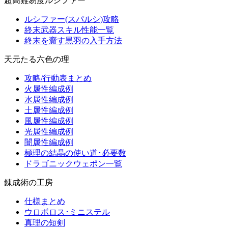
超高難易度ルシファー
ルシファー(スパルシ)攻略
終末武器スキル性能一覧
終末を齎す黒羽の入手方法
天元たる六色の理
攻略/行動表まとめ
火属性編成例
水属性編成例
土属性編成例
風属性編成例
光属性編成例
闇属性編成例
極理の結晶の使い道･必要数
ドラゴニックウェポン一覧
錬成術の工房
仕様まとめ
ウロボロス･ミニステル
真理の短剣