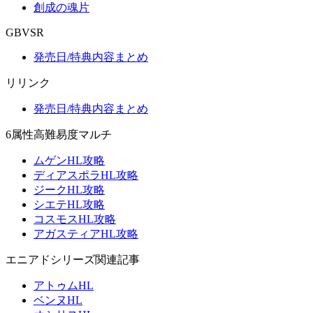
創成の魂片
GBVSR
発売日/特典内容まとめ
リリンク
発売日/特典内容まとめ
6属性高難易度マルチ
ムゲンHL攻略
ディアスポラHL攻略
ジークHL攻略
シエテHL攻略
コスモスHL攻略
アガスティアHL攻略
エニアドシリーズ関連記事
アトゥムHL
ベンヌHL