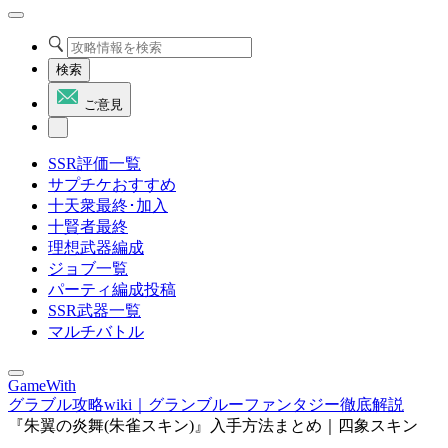
検索
ご意見
SSR評価一覧
サプチケおすすめ
十天衆最終･加入
十賢者最終
理想武器編成
ジョブ一覧
パーティ編成投稿
SSR武器一覧
マルチバトル
GameWith
グラブル攻略wiki｜グランブルーファンタジー徹底解説
『朱翼の炎舞(朱雀スキン)』入手方法まとめ｜四象スキン