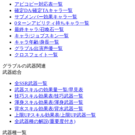
アビコピー対応表一覧
確定DA/確定TAキャラ一覧
サブメンバー効果キャラ一覧
0ターンアビリティ持ちキャラ一覧
最終キャラ/召喚石一覧
キャラ/ジョブスキン一覧
キャラ年齢/身長一覧
グラブル出演声優一覧
クロスフェイト一覧
グラブルの武器関連
武器総合
全SSR武器一覧
武器スキルの効果量一覧/早見表
技巧スキル効果表/技巧武器一覧
渾身スキル効果表/渾身武器一覧
背水スキル効果表/背水武器一覧
上限UPスキル効果表/上限UP武器一覧
全武器種の解説(重要度付き)
武器種一覧