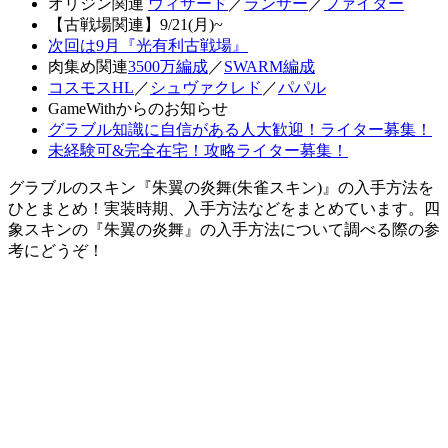
オリジン関連
ウィザード
／
ランサー
／
ファイター
【古戦場関連】9/21(月)~
次回は9月『光有利古戦場』
肉集め関連
3500万編成
／
SWARM編成
コスモスHL
／
シュヴァクレド
／
パパル
GameWithからのお知らせ
グラブル知識に自信がある人大歓迎！ライター募集！
未経験可&完全在宅！攻略ライター募集！
グラブルのスキン『朱翼の炎舞(朱雀スキン)』の入手方法を
ひとまとめ！実装時期、入手方法などをまとめています。四
象スキンの『朱翼の炎舞』の入手方法について調べる際の参
考にどうぞ！