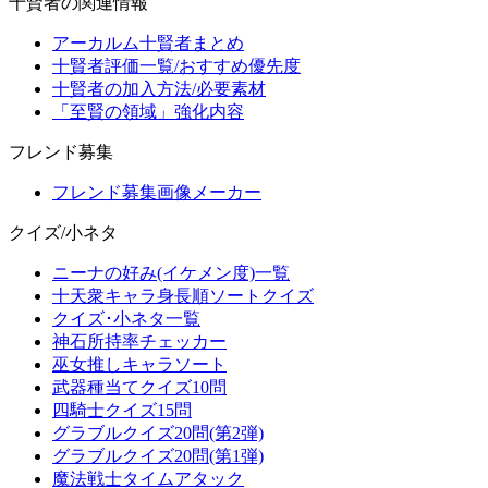
十賢者の関連情報
アーカルム十賢者まとめ
十賢者評価一覧/おすすめ優先度
十賢者の加入方法/必要素材
「至賢の領域」強化内容
フレンド募集
フレンド募集画像メーカー
クイズ/小ネタ
ニーナの好み(イケメン度)一覧
十天衆キャラ身長順ソートクイズ
クイズ･小ネタ一覧
神石所持率チェッカー
巫女推しキャラソート
武器種当てクイズ10問
四騎士クイズ15問
グラブルクイズ20問(第2弾)
グラブルクイズ20問(第1弾)
魔法戦士タイムアタック