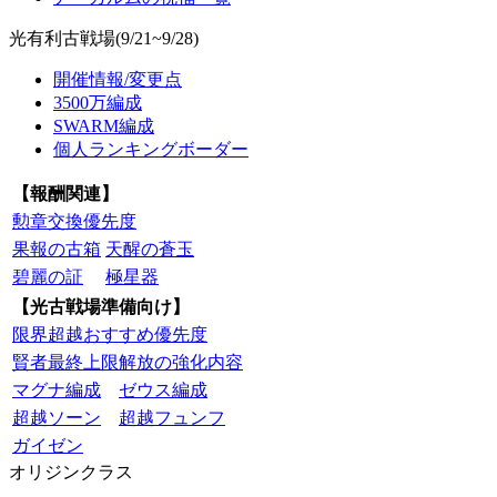
光有利古戦場(9/21~9/28)
開催情報/変更点
3500万編成
SWARM編成
個人ランキングボーダー
【報酬関連】
勲章交換優先度
果報の古箱
天醒の蒼玉
碧麗の証
極星器
【光古戦場準備向け】
限界超越おすすめ優先度
賢者最終上限解放の強化内容
マグナ編成
ゼウス編成
超越ソーン
超越フュンフ
ガイゼン
オリジンクラス