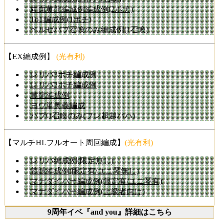
両面黄龍編成例編成例(2ポチ)
ToT編成例(1ポチ)
ベルゼバブ召喚のみ編成例(1召喚)
【EX編成例】
(光有利)
レリバ3ポチ編成例
レリバ2ポチ編成例
黄龍編成例
ヨウ単奥義編成
バブQ召喚のみ(フレ超越バハ)
【マルチHLフルオート周回編成】
(光有利)
レリバ編成例(限定無し)
義賊編成例(限定有/ユニ琴無し)
マナダイバー編成例(限定有/ユニ琴有)
マナダイバー編成例(上級者向け)
9周年イベ『and you』詳細はこちら