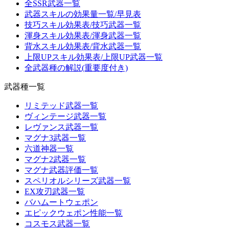
全SSR武器一覧
武器スキルの効果量一覧/早見表
技巧スキル効果表/技巧武器一覧
渾身スキル効果表/渾身武器一覧
背水スキル効果表/背水武器一覧
上限UPスキル効果表/上限UP武器一覧
全武器種の解説(重要度付き)
武器種一覧
リミテッド武器一覧
ヴィンテージ武器一覧
レヴァンス武器一覧
マグナ3武器一覧
六道神器一覧
マグナ2武器一覧
マグナ武器評価一覧
スペリオルシリーズ武器一覧
EX攻刃武器一覧
バハムートウェポン
エピックウェポン性能一覧
コスモス武器一覧