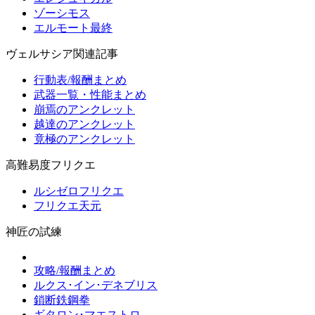
ゾーシモス
エルモート最終
ヴェルサシア関連記事
行動表/報酬まとめ
武器一覧・性能まとめ
崩焉のアンクレット
越達のアンクレット
竟極のアンクレット
高難易度フリクエ
ルシゼロフリクエ
フリクエ天元
神匠の試練
攻略/報酬まとめ
ルクス･イン･デネブリス
鎖断鉄鋼拳
ギタロン･マエストロ