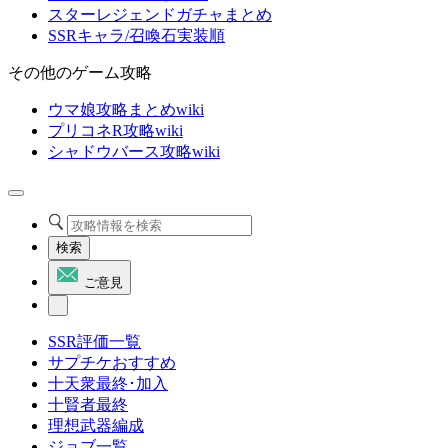
スターレジェンドガチャまとめ
SSRキャラ/召喚石実装順
その他のゲーム攻略
ウマ娘攻略まとめwiki
プリコネR攻略wiki
シャドウバース攻略wiki
検索
ご意見
SSR評価一覧
サプチケおすすめ
十天衆最終･加入
十賢者最終
理想武器編成
ジョブ一覧