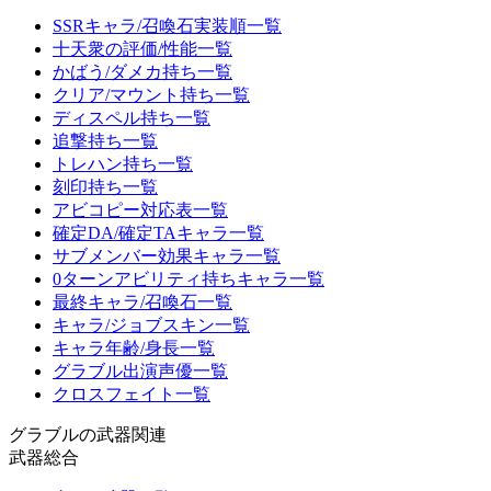
SSRキャラ/召喚石実装順一覧
十天衆の評価/性能一覧
かばう/ダメカ持ち一覧
クリア/マウント持ち一覧
ディスペル持ち一覧
追撃持ち一覧
トレハン持ち一覧
刻印持ち一覧
アビコピー対応表一覧
確定DA/確定TAキャラ一覧
サブメンバー効果キャラ一覧
0ターンアビリティ持ちキャラ一覧
最終キャラ/召喚石一覧
キャラ/ジョブスキン一覧
キャラ年齢/身長一覧
グラブル出演声優一覧
クロスフェイト一覧
グラブルの武器関連
武器総合