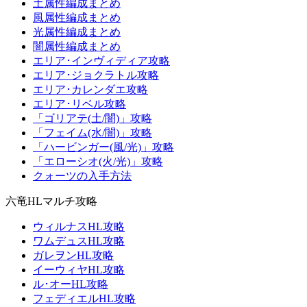
土属性編成まとめ
風属性編成まとめ
光属性編成まとめ
闇属性編成まとめ
エリア･インヴィディア攻略
エリア･ジョクラトル攻略
エリア･カレンダエ攻略
エリア･リベル攻略
「ゴリアテ(土/闇)」攻略
「フェイム(水/闇)」攻略
「ハービンガー(風/光)」攻略
「エローシオ(火/光)」攻略
クォーツの入手方法
六竜HLマルチ攻略
ウィルナスHL攻略
ワムデュスHL攻略
ガレヲンHL攻略
イーウィヤHL攻略
ル･オーHL攻略
フェディエルHL攻略