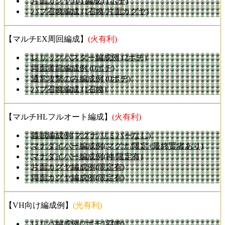
片面カグヤToT編成 (1ポチ)
バブ召喚編成 (1召喚/片面カグヤ)
【マルチEX周回編成】
(火有利)
レリックバスター編成例 (2ポチ)
両面黄龍編成例 (0ポチ)
通常攻撃のみ編成例 (0ポチ)
バブ召喚編成 (1召喚)
【マルチHLフルオート編成】
(火有利)
義賊編成例(マグナ/リミパーなし)
マナダイバー編成例(マグナ/限定+最終賢者あり)
マナダイバー編成例(神/限定有)
片面カグヤ編成例(限定有)
両面カグヤ編成例(限定有)
【VH向け編成例】
(光有利)
レリバ編成例(2ポチ1召喚)