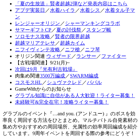
「夏の生放送」賢者超越2弾など発表内容はこちら
アプデ実装日
／
水着ハイラ
／
水着シス
／
水着タル子マ
ン
レンジャーオリジン
／
シャーマンキングコラボ
サマーギフトCP
／
夏の討伐祭
／
スタンプ帳
ソロモナス攻略
／
賢者の限界超越
超越マリアテレサ
／
超越カイム
ニフイヴィンテ攻略
／
ニフ槍
／
ニフ琴
オリジン関連
ウィザード
／
ランサー
／
ファイター
【古戦場関連】9/21(月)~
次回は9月『光有利古戦場』
肉集め関連
3500万編成
／
SWARM編成
コスモスHL
／
シュヴァクレド
／
パパル
GameWithからのお知らせ
グラブル知識に自信がある人大歓迎！ライター募集！
未経験可&完全在宅！攻略ライター募集！
グラブルのイベント『…and you. (アンドユー) 』のボスを効
率良く周回する方法をひとまとめ。マルチバトル自発素材の
集め方やおすすめの周回場所、光属性の効率周回編成を紹介
しています。9周年イベントを周回する際の参考にどうぞ！