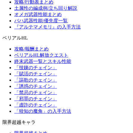
攻略/行動表まとめ
土属性の編成例/立ち回り解説
オメガ武器性能まとめ
バハ武器性能/優先度一覧
『アルテマメモリ』の入手方法
ベリアルHL
攻略/報酬まとめ
ベリアルHL解放クエスト
終末武器一覧とスキル性能
「技錬のチェイン」
「賦活のチェイン」
「謳歌のチェイン」
「誘惑のチェイン」
「禁忌のチェイン」
「邪罪のチェイン」
「虚詐のチェイン」
「狡知の魔角」の入手方法
限界超越キャラ