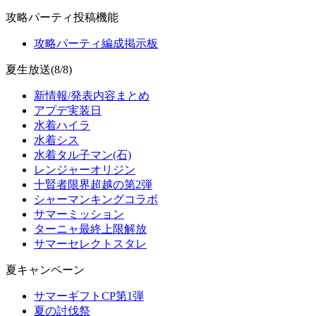
攻略パーティ投稿機能
攻略パーティ編成掲示板
夏生放送(8/8)
新情報/発表内容まとめ
アプデ実装日
水着ハイラ
水着シス
水着タル子マン(石)
レンジャーオリジン
十賢者限界超越の第2弾
シャーマンキングコラボ
サマーミッション
ターニャ最終上限解放
サマーセレクトスタレ
夏キャンペーン
サマーギフトCP第1弾
夏の討伐祭