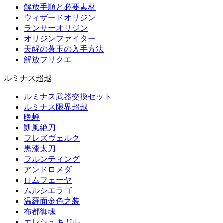
解放手順と必要素材
ウィザードオリジン
ランサーオリジン
オリジンファイター
天醒の蒼玉の入手方法
解放フリクエ
ルミナス超越
ルミナス武器交換セット
ルミナス限界超越
晩蝉
凱風絶刀
フレズヴェルク
黒漆太刀
フルンティング
アンドロメダ
ロムフェーヤ
ムルシエラゴ
温羅面金色之装
布都御魂
エレシュキガル