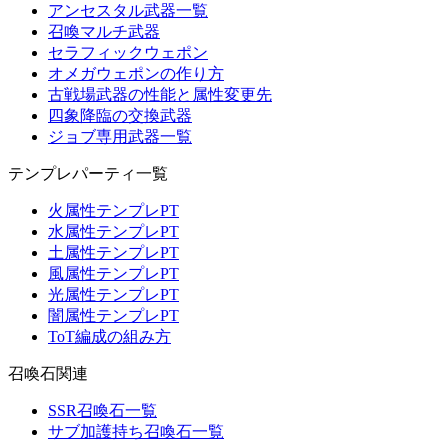
アンセスタル武器一覧
召喚マルチ武器
セラフィックウェポン
オメガウェポンの作り方
古戦場武器の性能と属性変更先
四象降臨の交換武器
ジョブ専用武器一覧
テンプレパーティ一覧
火属性テンプレPT
水属性テンプレPT
土属性テンプレPT
風属性テンプレPT
光属性テンプレPT
闇属性テンプレPT
ToT編成の組み方
召喚石関連
SSR召喚石一覧
サブ加護持ち召喚石一覧