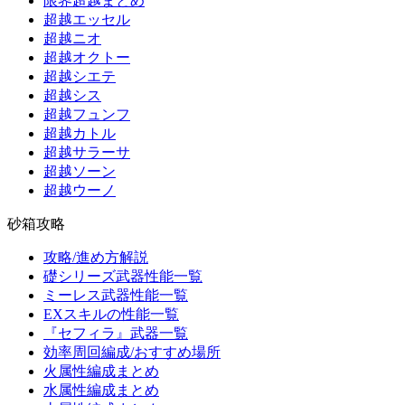
限界超越まとめ
超越エッセル
超越ニオ
超越オクトー
超越シエテ
超越シス
超越フュンフ
超越カトル
超越サラーサ
超越ソーン
超越ウーノ
砂箱攻略
攻略/進め方解説
礎シリーズ武器性能一覧
ミーレス武器性能一覧
EXスキルの性能一覧
『セフィラ』武器一覧
効率周回編成/おすすめ場所
火属性編成まとめ
水属性編成まとめ