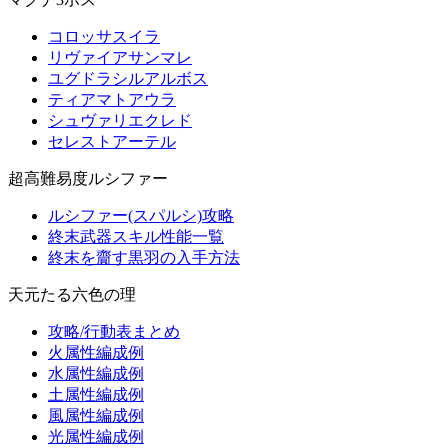
コロッサスイラ
リヴァイアサンマレ
ユグドラシルアルボス
ティアマトアウラ
シュヴァリエクレド
セレストアーテル
超高難易度ルシファー
ルシファー(スパルシ)攻略
終末武器スキル性能一覧
終末を齎す黒羽の入手方法
天元たる六色の理
攻略/行動表まとめ
火属性編成例
水属性編成例
土属性編成例
風属性編成例
光属性編成例