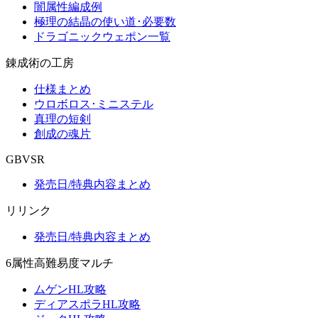
闇属性編成例
極理の結晶の使い道･必要数
ドラゴニックウェポン一覧
錬成術の工房
仕様まとめ
ウロボロス･ミニステル
真理の短剣
創成の魂片
GBVSR
発売日/特典内容まとめ
リリンク
発売日/特典内容まとめ
6属性高難易度マルチ
ムゲンHL攻略
ディアスポラHL攻略