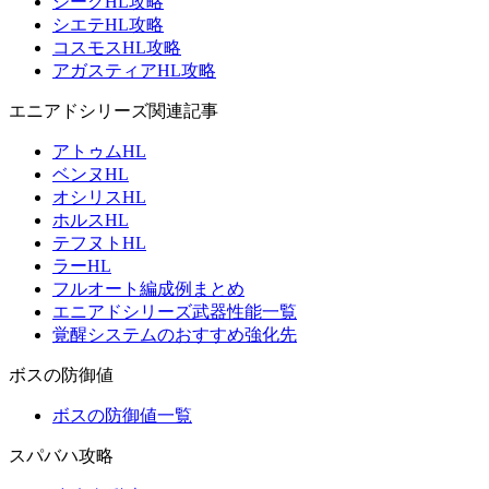
ジークHL攻略
シエテHL攻略
コスモスHL攻略
アガスティアHL攻略
エニアドシリーズ関連記事
アトゥムHL
ベンヌHL
オシリスHL
ホルスHL
テフヌトHL
ラーHL
フルオート編成例まとめ
エニアドシリーズ武器性能一覧
覚醒システムのおすすめ強化先
ボスの防御値
ボスの防御値一覧
スパバハ攻略