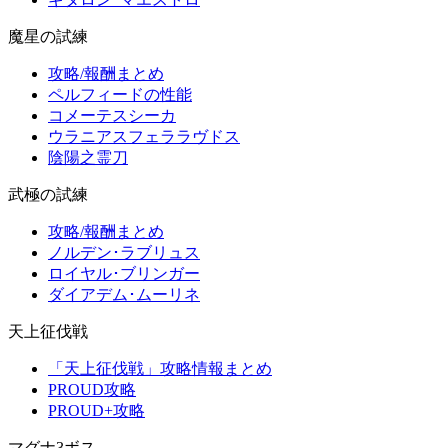
魔星の試練
攻略/報酬まとめ
ペルフィードの性能
コメーテスシーカ
ウラニアスフェララヴドス
陰陽之霊刀
武極の試練
攻略/報酬まとめ
ノルデン･ラブリュス
ロイヤル･ブリンガー
ダイアデム･ムーリネ
天上征伐戦
「天上征伐戦」攻略情報まとめ
PROUD攻略
PROUD+攻略
マグナ3ボス