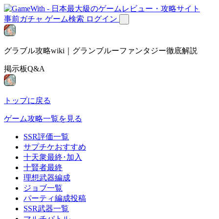
事前ガチャ
ゲーム検索
ログイン
グラブル攻略wiki｜グランブルーファンタジー徹底解説
掲示板Q&A
トップに戻る
ゲーム攻略一覧を見る
SSR評価一覧
サプチケおすすめ
十天衆最終･加入
十賢者最終
理想武器編成
ジョブ一覧
パーティ編成投稿
SSR武器一覧
マルチバトル