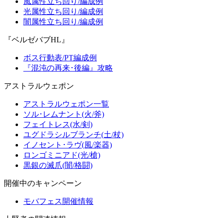
風属性立ち回り/編成例
光属性立ち回り/編成例
闇属性立ち回り/編成例
『ベルゼバブHL』
ボス行動表/PT編成例
『混沌の再来･後編』攻略
アストラルウェポン
アストラルウェポン一覧
ソル･レムナント(火/斧)
フェイトレス(水/剣)
ユグドラシルブランチ(土/杖)
イノセント･ラヴ(風/楽器)
ロンゴミニアド(光/槍)
黒銀の滅爪(闇/格闘)
開催中のキャンペーン
モバフェス開催情報