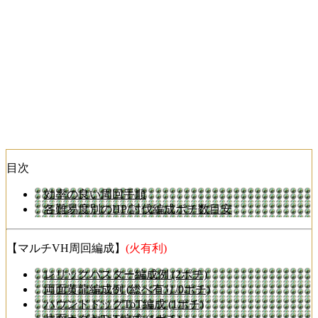
目次
効率の良い周回手順
各難易度別のHP/討伐編成ポチ数目安
【マルチVH周回編成】
(火有利)
レリックバスター編成例 (2ポチ)
両面黄龍編成例 (総べ有り/0ポチ)
ハウンドドッグToT編成 (1ポチ)