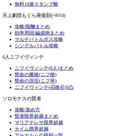
無料10連スタンプ帳
天上劇団もぐら座復刻(~8/14)
攻略/報酬まとめ
効率周回/編成例まとめ
マルチバトルボス攻略
シングルバトル攻略
6人ニフイヴィンテ
ニフイヴィンテ(6人)まとめ
禁命の魔槍(ニフ槍)
禁命の溟弦(ニフ琴)
ニフイヴィンテ(召喚石)5凸
ソロモナスの賢者
攻略/進め方
賢者限界超越まとめ
マリアテレサ限界超越
カイム限界超越
アーカルムの祝福一覧