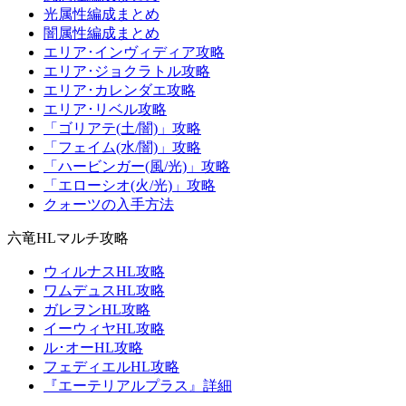
光属性編成まとめ
闇属性編成まとめ
エリア･インヴィディア攻略
エリア･ジョクラトル攻略
エリア･カレンダエ攻略
エリア･リベル攻略
「ゴリアテ(土/闇)」攻略
「フェイム(水/闇)」攻略
「ハービンガー(風/光)」攻略
「エローシオ(火/光)」攻略
クォーツの入手方法
六竜HLマルチ攻略
ウィルナスHL攻略
ワムデュスHL攻略
ガレヲンHL攻略
イーウィヤHL攻略
ル･オーHL攻略
フェディエルHL攻略
『エーテリアルプラス』詳細