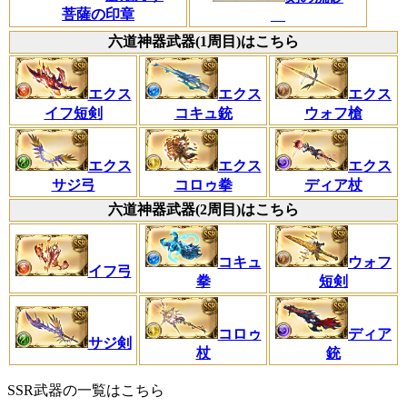
菩薩の印章
六道神器武器(1周目)はこちら
エクス
エクス
エクス
イフ短剣
コキュ銃
ウォフ槍
エクス
エクス
エクス
サジ弓
コロゥ拳
ディア杖
六道神器武器(2周目)はこちら
コキュ
ウォフ
イフ弓
拳
短剣
コロゥ
ディア
サジ剣
杖
銃
SSR武器の一覧はこちら