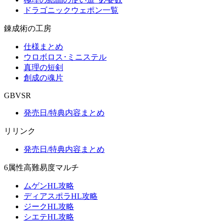
ドラゴニックウェポン一覧
錬成術の工房
仕様まとめ
ウロボロス･ミニステル
真理の短剣
創成の魂片
GBVSR
発売日/特典内容まとめ
リリンク
発売日/特典内容まとめ
6属性高難易度マルチ
ムゲンHL攻略
ディアスポラHL攻略
ジークHL攻略
シエテHL攻略