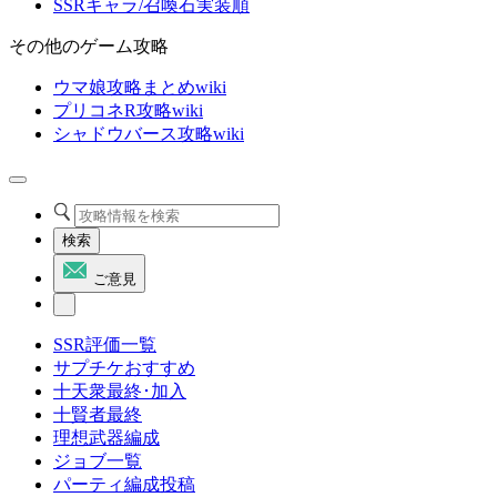
SSRキャラ/召喚石実装順
その他のゲーム攻略
ウマ娘攻略まとめwiki
プリコネR攻略wiki
シャドウバース攻略wiki
検索
ご意見
SSR評価一覧
サプチケおすすめ
十天衆最終･加入
十賢者最終
理想武器編成
ジョブ一覧
パーティ編成投稿