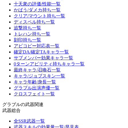
十天衆の評価/性能一覧
かばう/ダメカ持ち一覧
クリア/マウント持ち一覧
ディスペル持ち一覧
追撃持ち一覧
トレハン持ち一覧
刻印持ち一覧
アビコピー対応表一覧
確定DA/確定TAキャラ一覧
サブメンバー効果キャラ一覧
0ターンアビリティ持ちキャラ一覧
最終キャラ/召喚石一覧
キャラ/ジョブスキン一覧
キャラ年齢/身長一覧
グラブル出演声優一覧
クロスフェイト一覧
グラブルの武器関連
武器総合
全SSR武器一覧
武器スキルの効果量一覧/早見表