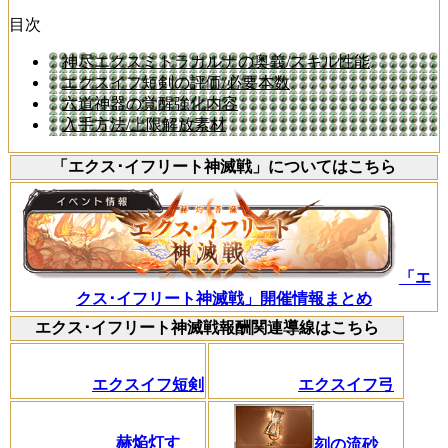
目次
神尽エクスミトラカルナの奥義/スキル性能
エクスイフ短剣の評価/必要本数
六道神器の覚醒強化内容
入手方法/上限解放素材
「エクス･イフリート神滅戦」についてはこちら
「エ
クス･イフリート神滅戦」開催情報まとめ
エクス･イフリート神滅戦報酬関連導線はこちら
エクスイフ短剣
エクスイフ弓
赫焔灯す
刻の流砂