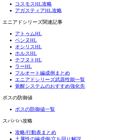
コスモスHL攻略
アガスティアHL攻略
エニアドシリーズ関連記事
アトゥムHL
ベンヌHL
オシリスHL
ホルスHL
テフヌトHL
ラーHL
フルオート編成例まとめ
エニアドシリーズ武器性能一覧
覚醒システムのおすすめ強化先
ボスの防御値
ボスの防御値一覧
スパバハ攻略
攻略/行動表まとめ
土属性の編成例/立ち回り解説