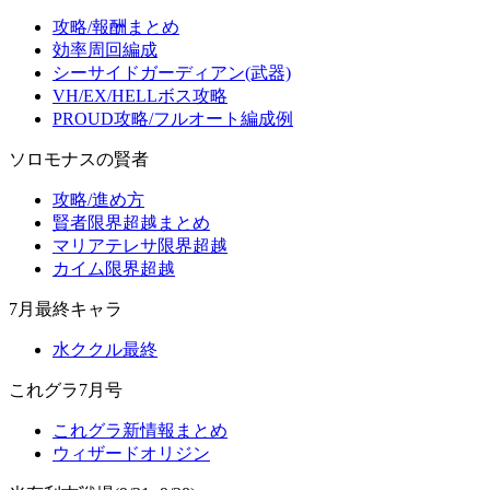
攻略/報酬まとめ
効率周回編成
シーサイドガーディアン(武器)
VH/EX/HELLボス攻略
PROUD攻略/フルオート編成例
ソロモナスの賢者
攻略/進め方
賢者限界超越まとめ
マリアテレサ限界超越
カイム限界超越
7月最終キャラ
水ククル最終
これグラ7月号
これグラ新情報まとめ
ウィザードオリジン