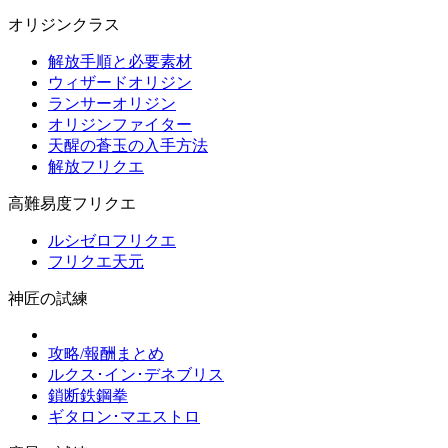
オリジンクラス
解放手順と必要素材
ウィザードオリジン
ランサーオリジン
オリジンファイター
天醒の蒼玉の入手方法
解放フリクエ
高難易度フリクエ
ルシゼロフリクエ
フリクエ天元
神匠の試練
攻略/報酬まとめ
ルクス･イン･デネブリス
鎖断鉄鋼拳
ギタロン･マエストロ