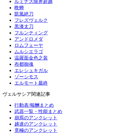
ルミナス限界超越
晩蝉
凱風絶刀
フレズヴェルク
黒漆太刀
フルンティング
アンドロメダ
ロムフェーヤ
ムルシエラゴ
温羅面金色之装
布都御魂
エレシュキガル
ゾーシモス
エルモート最終
ヴェルサシア関連記事
行動表/報酬まとめ
武器一覧・性能まとめ
崩焉のアンクレット
越達のアンクレット
竟極のアンクレット