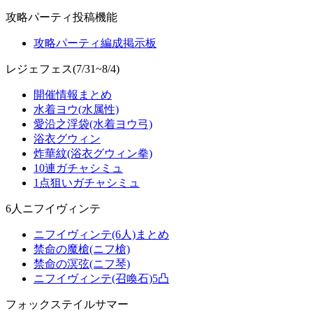
攻略パーティ投稿機能
攻略パーティ編成掲示板
レジェフェス(7/31~8/4)
開催情報まとめ
水着ヨウ(水属性)
愛沿之浮袋(水着ヨウ弓)
浴衣グウィン
炸華紋(浴衣グウィン拳)
10連ガチャシミュ
1点狙いガチャシミュ
6人ニフイヴィンテ
ニフイヴィンテ(6人)まとめ
禁命の魔槍(ニフ槍)
禁命の溟弦(ニフ琴)
ニフイヴィンテ(召喚石)5凸
フォックステイルサマー