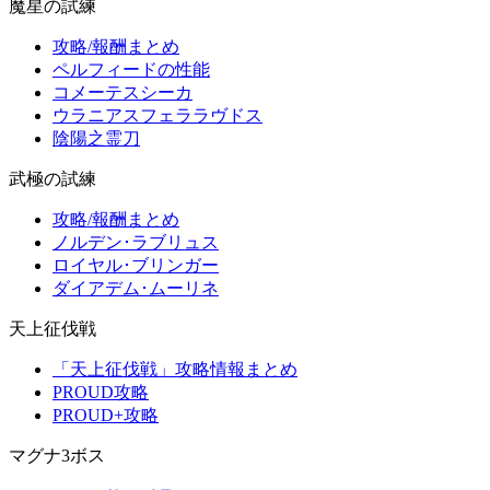
魔星の試練
攻略/報酬まとめ
ペルフィードの性能
コメーテスシーカ
ウラニアスフェララヴドス
陰陽之霊刀
武極の試練
攻略/報酬まとめ
ノルデン･ラブリュス
ロイヤル･ブリンガー
ダイアデム･ムーリネ
天上征伐戦
「天上征伐戦」攻略情報まとめ
PROUD攻略
PROUD+攻略
マグナ3ボス