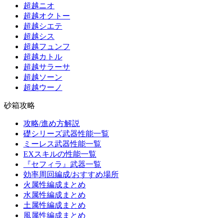
超越ニオ
超越オクトー
超越シエテ
超越シス
超越フュンフ
超越カトル
超越サラーサ
超越ソーン
超越ウーノ
砂箱攻略
攻略/進め方解説
礎シリーズ武器性能一覧
ミーレス武器性能一覧
EXスキルの性能一覧
『セフィラ』武器一覧
効率周回編成/おすすめ場所
火属性編成まとめ
水属性編成まとめ
土属性編成まとめ
風属性編成まとめ