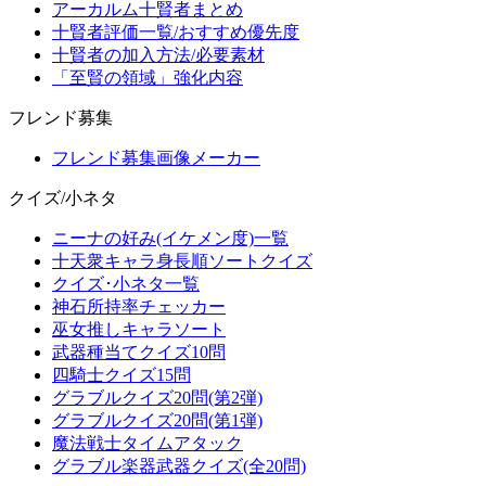
アーカルム十賢者まとめ
十賢者評価一覧/おすすめ優先度
十賢者の加入方法/必要素材
「至賢の領域」強化内容
フレンド募集
フレンド募集画像メーカー
クイズ/小ネタ
ニーナの好み(イケメン度)一覧
十天衆キャラ身長順ソートクイズ
クイズ･小ネタ一覧
神石所持率チェッカー
巫女推しキャラソート
武器種当てクイズ10問
四騎士クイズ15問
グラブルクイズ20問(第2弾)
グラブルクイズ20問(第1弾)
魔法戦士タイムアタック
グラブル楽器武器クイズ(全20問)