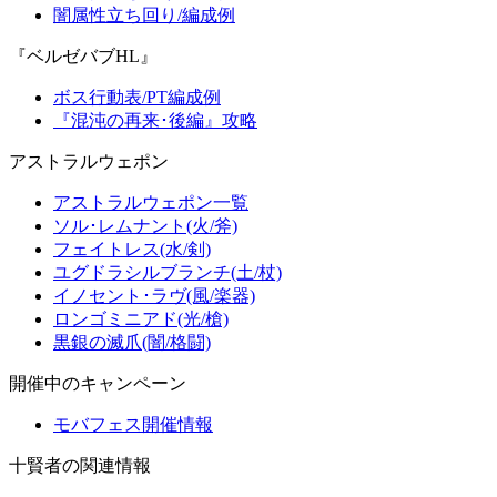
闇属性立ち回り/編成例
『ベルゼバブHL』
ボス行動表/PT編成例
『混沌の再来･後編』攻略
アストラルウェポン
アストラルウェポン一覧
ソル･レムナント(火/斧)
フェイトレス(水/剣)
ユグドラシルブランチ(土/杖)
イノセント･ラヴ(風/楽器)
ロンゴミニアド(光/槍)
黒銀の滅爪(闇/格闘)
開催中のキャンペーン
モバフェス開催情報
十賢者の関連情報