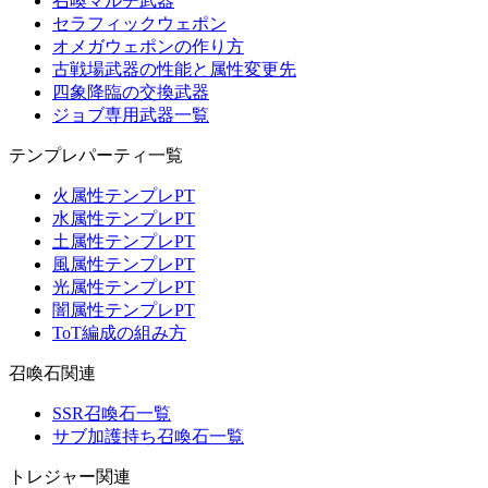
召喚マルチ武器
セラフィックウェポン
オメガウェポンの作り方
古戦場武器の性能と属性変更先
四象降臨の交換武器
ジョブ専用武器一覧
テンプレパーティ一覧
火属性テンプレPT
水属性テンプレPT
土属性テンプレPT
風属性テンプレPT
光属性テンプレPT
闇属性テンプレPT
ToT編成の組み方
召喚石関連
SSR召喚石一覧
サブ加護持ち召喚石一覧
トレジャー関連