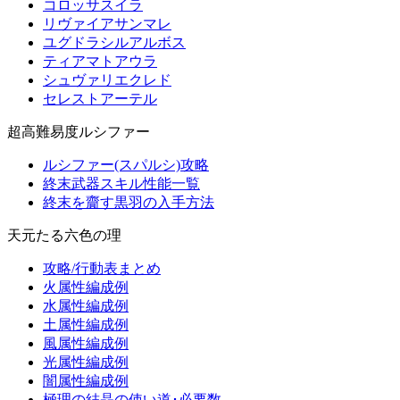
コロッサスイラ
リヴァイアサンマレ
ユグドラシルアルボス
ティアマトアウラ
シュヴァリエクレド
セレストアーテル
超高難易度ルシファー
ルシファー(スパルシ)攻略
終末武器スキル性能一覧
終末を齎す黒羽の入手方法
天元たる六色の理
攻略/行動表まとめ
火属性編成例
水属性編成例
土属性編成例
風属性編成例
光属性編成例
闇属性編成例
極理の結晶の使い道･必要数