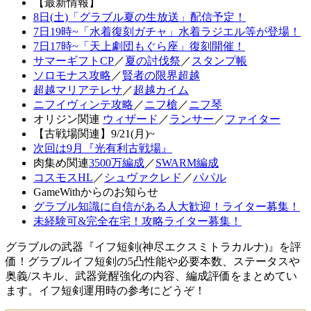
【最新情報】
8日(土)「グラブル夏の生放送」配信予定！
7日19時~「水着復刻ガチャ」水着ラジエル等が登場！
7日17時~「天上劇団もぐら座」復刻開催！
サマーギフトCP
／
夏の討伐祭
／
スタンプ帳
ソロモナス攻略
／
賢者の限界超越
超越マリアテレサ
／
超越カイム
ニフイヴィンテ攻略
／
ニフ槍
／
ニフ琴
オリジン関連
ウィザード
／
ランサー
／
ファイター
【古戦場関連】9/21(月)~
次回は9月『光有利古戦場』
肉集め関連
3500万編成
／
SWARM編成
コスモスHL
／
シュヴァクレド
／
パパル
GameWithからのお知らせ
グラブル知識に自信がある人大歓迎！ライター募集！
未経験可&完全在宅！攻略ライター募集！
グラブルの武器『イフ短剣(神尽エクスミトラカルナ)』を評
価！グラブルイフ短剣の5凸性能や必要本数、ステータスや
奥義/スキル、武器覚醒強化の内容、編成評価をまとめてい
ます。イフ短剣運用時の参考にどうぞ！