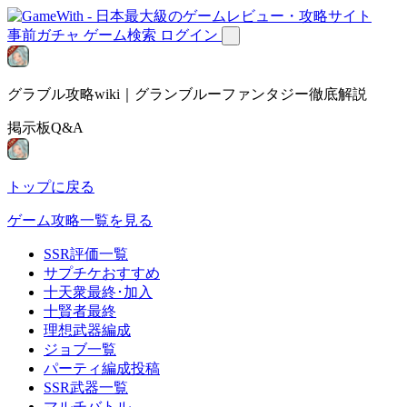
事前ガチャ
ゲーム検索
ログイン
グラブル攻略wiki｜グランブルーファンタジー徹底解説
掲示板Q&A
トップに戻る
ゲーム攻略一覧を見る
SSR評価一覧
サプチケおすすめ
十天衆最終･加入
十賢者最終
理想武器編成
ジョブ一覧
パーティ編成投稿
SSR武器一覧
マルチバトル