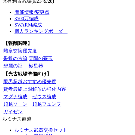
光有利古戦場(9/21~9/28)
開催情報/変更点
3500万編成
SWARM編成
個人ランキングボーダー
【報酬関連】
勲章交換優先度
果報の古箱
天醒の蒼玉
碧麗の証
極星器
【光古戦場準備向け】
限界超越おすすめ優先度
賢者最終上限解放の強化内容
マグナ編成
ゼウス編成
超越ソーン
超越フュンフ
ガイゼン
ルミナス超越
ルミナス武器交換セット