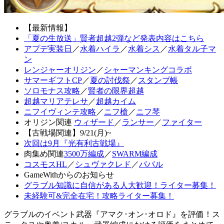
【最新情報】
「夏の生放送」賢者超越2弾など発表内容はこちら
アプデ実装日
／
水着ハイラ
／
水着シス
／
水着タル子マ
ン
レンジャーオリジン
／
シャーマンキングコラボ
サマーギフトCP
／
夏の討伐祭
／
スタンプ帳
ソロモナス攻略
／
賢者の限界超越
超越マリアテレサ
／
超越カイム
ニフイヴィンテ攻略
／
ニフ槍
／
ニフ琴
オリジン関連
ウィザード
／
ランサー
／
ファイター
【古戦場関連】9/21(月)~
次回は9月『光有利古戦場』
肉集め関連
3500万編成
／
SWARM編成
コスモスHL
／
シュヴァクレド
／
パパル
GameWithからのお知らせ
グラブル知識に自信がある人大歓迎！ライター募集！
未経験可&完全在宅！攻略ライター募集！
グラブルのイベント武器『アマク･オン･オロド』を評価！ス