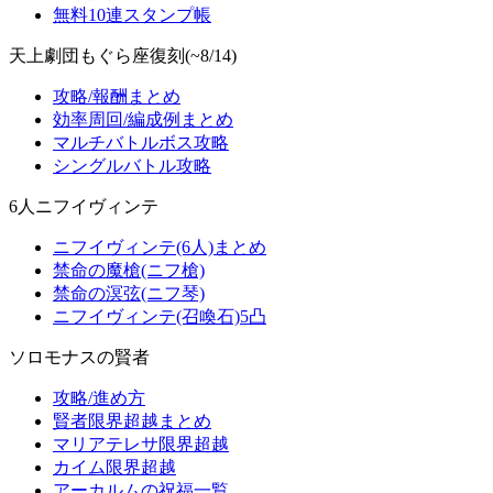
無料10連スタンプ帳
天上劇団もぐら座復刻(~8/14)
攻略/報酬まとめ
効率周回/編成例まとめ
マルチバトルボス攻略
シングルバトル攻略
6人ニフイヴィンテ
ニフイヴィンテ(6人)まとめ
禁命の魔槍(ニフ槍)
禁命の溟弦(ニフ琴)
ニフイヴィンテ(召喚石)5凸
ソロモナスの賢者
攻略/進め方
賢者限界超越まとめ
マリアテレサ限界超越
カイム限界超越
アーカルムの祝福一覧