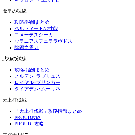
魔星の試練
攻略/報酬まとめ
ペルフィードの性能
コメーテスシーカ
ウラニアスフェララヴドス
陰陽之霊刀
武極の試練
攻略/報酬まとめ
ノルデン･ラブリュス
ロイヤル･ブリンガー
ダイアデム･ムーリネ
天上征伐戦
「天上征伐戦」攻略情報まとめ
PROUD攻略
PROUD+攻略
マグナ3ボス