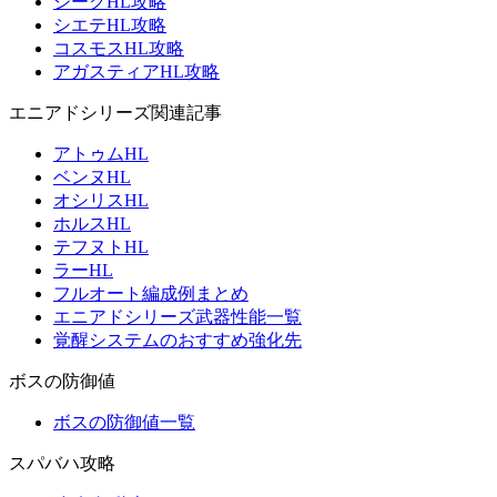
ジークHL攻略
シエテHL攻略
コスモスHL攻略
アガスティアHL攻略
エニアドシリーズ関連記事
アトゥムHL
ベンヌHL
オシリスHL
ホルスHL
テフヌトHL
ラーHL
フルオート編成例まとめ
エニアドシリーズ武器性能一覧
覚醒システムのおすすめ強化先
ボスの防御値
ボスの防御値一覧
スパバハ攻略