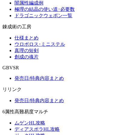
闇属性編成例
極理の結晶の使い道･必要数
ドラゴニックウェポン一覧
錬成術の工房
仕様まとめ
ウロボロス･ミニステル
真理の短剣
創成の魂片
GBVSR
発売日/特典内容まとめ
リリンク
発売日/特典内容まとめ
6属性高難易度マルチ
ムゲンHL攻略
ディアスポラHL攻略