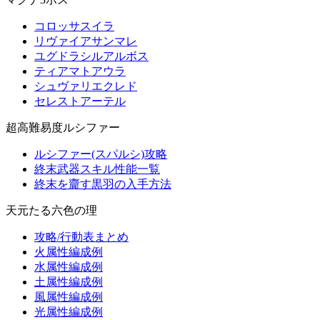
コロッサスイラ
リヴァイアサンマレ
ユグドラシルアルボス
ティアマトアウラ
シュヴァリエクレド
セレストアーテル
超高難易度ルシファー
ルシファー(スパルシ)攻略
終末武器スキル性能一覧
終末を齎す黒羽の入手方法
天元たる六色の理
攻略/行動表まとめ
火属性編成例
水属性編成例
土属性編成例
風属性編成例
光属性編成例