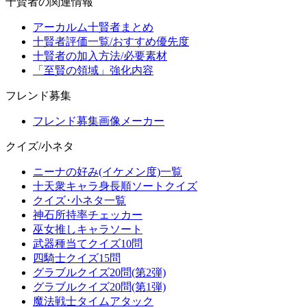
十賢者の関連情報
アーカルム十賢者まとめ
十賢者評価一覧/おすすめ優先度
十賢者の加入方法/必要素材
「至賢の領域」強化内容
フレンド募集
フレンド募集画像メーカー
クイズ/小ネタ
ニーナの好み(イケメン度)一覧
十天衆キャラ身長順ソートクイズ
クイズ･小ネタ一覧
神石所持率チェッカー
巫女推しキャラソート
武器種当てクイズ10問
四騎士クイズ15問
グラブルクイズ20問(第2弾)
グラブルクイズ20問(第1弾)
魔法戦士タイムアタック