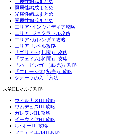
土属性編成まとめ
風属性編成まとめ
光属性編成まとめ
闇属性編成まとめ
エリア･インヴィディア攻略
エリア･ジョクラトル攻略
エリア･カレンダエ攻略
エリア･リベル攻略
「ゴリアテ(土/闇)」攻略
「フェイム(水/闇)」攻略
「ハービンガー(風/光)」攻略
「エローシオ(火/光)」攻略
クォーツの入手方法
六竜HLマルチ攻略
ウィルナスHL攻略
ワムデュスHL攻略
ガレヲンHL攻略
イーウィヤHL攻略
ル･オーHL攻略
フェディエルHL攻略