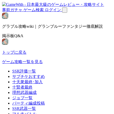
事前ガチャ
ゲーム検索
ログイン
グラブル攻略wiki｜グランブルーファンタジー徹底解説
掲示板Q&A
トップに戻る
ゲーム攻略一覧を見る
SSR評価一覧
サプチケおすすめ
十天衆最終･加入
十賢者最終
理想武器編成
ジョブ一覧
パーティ編成投稿
SSR武器一覧
マルチバトル