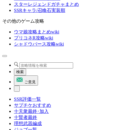
スターレジェンドガチャまとめ
SSRキャラ/召喚石実装順
その他のゲーム攻略
ウマ娘攻略まとめwiki
プリコネR攻略wiki
シャドウバース攻略wiki
検索
ご意見
SSR評価一覧
サプチケおすすめ
十天衆最終･加入
十賢者最終
理想武器編成
ジョブ一覧