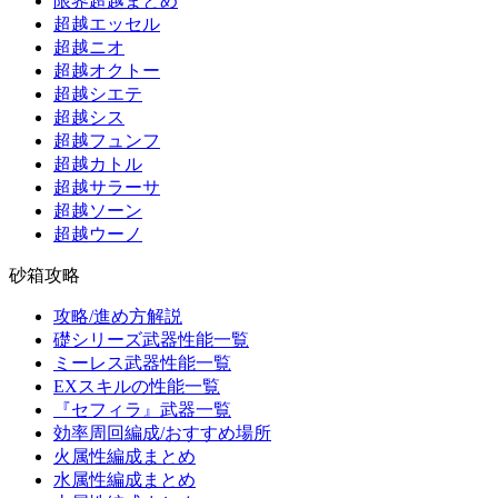
限界超越まとめ
超越エッセル
超越ニオ
超越オクトー
超越シエテ
超越シス
超越フュンフ
超越カトル
超越サラーサ
超越ソーン
超越ウーノ
砂箱攻略
攻略/進め方解説
礎シリーズ武器性能一覧
ミーレス武器性能一覧
EXスキルの性能一覧
『セフィラ』武器一覧
効率周回編成/おすすめ場所
火属性編成まとめ
水属性編成まとめ