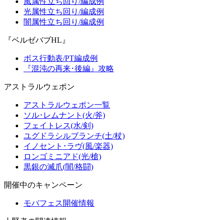
風属性立ち回り/編成例
光属性立ち回り/編成例
闇属性立ち回り/編成例
『ベルゼバブHL』
ボス行動表/PT編成例
『混沌の再来･後編』攻略
アストラルウェポン
アストラルウェポン一覧
ソル･レムナント(火/斧)
フェイトレス(水/剣)
ユグドラシルブランチ(土/杖)
イノセント･ラヴ(風/楽器)
ロンゴミニアド(光/槍)
黒銀の滅爪(闇/格闘)
開催中のキャンペーン
モバフェス開催情報