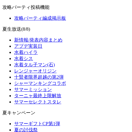
攻略パーティ投稿機能
攻略パーティ編成掲示板
夏生放送(8/8)
新情報/発表内容まとめ
アプデ実装日
水着ハイラ
水着シス
水着タル子マン(石)
レンジャーオリジン
十賢者限界超越の第2弾
シャーマンキングコラボ
サマーミッション
ターニャ最終上限解放
サマーセレクトスタレ
夏キャンペーン
サマーギフトCP第1弾
夏の討伐祭