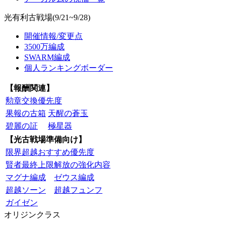
光有利古戦場(9/21~9/28)
開催情報/変更点
3500万編成
SWARM編成
個人ランキングボーダー
【報酬関連】
勲章交換優先度
果報の古箱
天醒の蒼玉
碧麗の証
極星器
【光古戦場準備向け】
限界超越おすすめ優先度
賢者最終上限解放の強化内容
マグナ編成
ゼウス編成
超越ソーン
超越フュンフ
ガイゼン
オリジンクラス