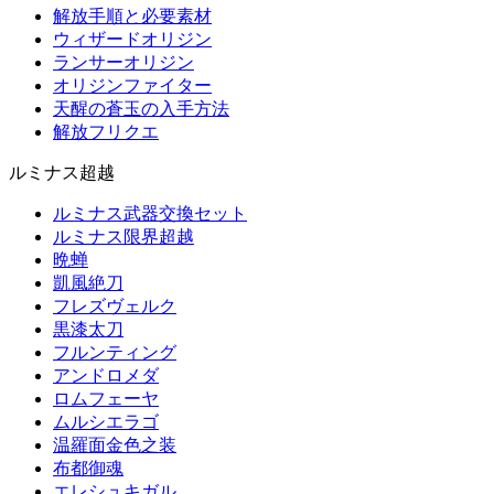
解放手順と必要素材
ウィザードオリジン
ランサーオリジン
オリジンファイター
天醒の蒼玉の入手方法
解放フリクエ
ルミナス超越
ルミナス武器交換セット
ルミナス限界超越
晩蝉
凱風絶刀
フレズヴェルク
黒漆太刀
フルンティング
アンドロメダ
ロムフェーヤ
ムルシエラゴ
温羅面金色之装
布都御魂
エレシュキガル