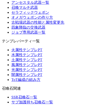
アンセスタル武器一覧
召喚マルチ武器
セラフィックウェポン
オメガウェポンの作り方
古戦場武器の性能と属性変更先
四象降臨の交換武器
ジョブ専用武器一覧
テンプレパーティ一覧
火属性テンプレPT
水属性テンプレPT
土属性テンプレPT
風属性テンプレPT
光属性テンプレPT
闇属性テンプレPT
ToT編成の組み方
召喚石関連
SSR召喚石一覧
サブ加護持ち召喚石一覧