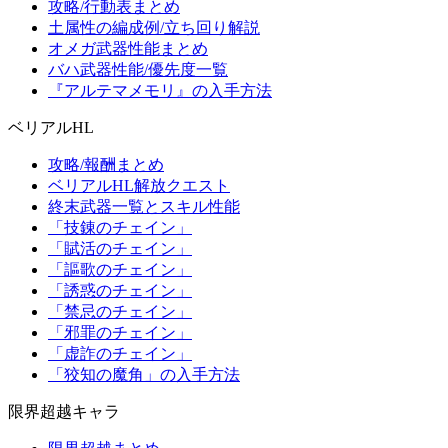
攻略/行動表まとめ
土属性の編成例/立ち回り解説
オメガ武器性能まとめ
バハ武器性能/優先度一覧
『アルテマメモリ』の入手方法
ベリアルHL
攻略/報酬まとめ
ベリアルHL解放クエスト
終末武器一覧とスキル性能
「技錬のチェイン」
「賦活のチェイン」
「謳歌のチェイン」
「誘惑のチェイン」
「禁忌のチェイン」
「邪罪のチェイン」
「虚詐のチェイン」
「狡知の魔角」の入手方法
限界超越キャラ