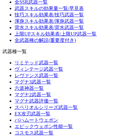
全SSR武器一覧
武器スキルの効果量一覧/早見表
技巧スキル効果表/技巧武器一覧
渾身スキル効果表/渾身武器一覧
背水スキル効果表/背水武器一覧
上限UPスキル効果表/上限UP武器一覧
全武器種の解説(重要度付き)
武器種一覧
リミテッド武器一覧
ヴィンテージ武器一覧
レヴァンス武器一覧
マグナ3武器一覧
六道神器一覧
マグナ2武器一覧
マグナ武器評価一覧
スペリオルシリーズ武器一覧
EX攻刃武器一覧
バハムートウェポン
エピックウェポン性能一覧
コスモス武器一覧