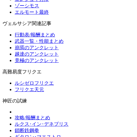
ゾーシモス
エルモート最終
ヴェルサシア関連記事
行動表/報酬まとめ
武器一覧・性能まとめ
崩焉のアンクレット
越達のアンクレット
竟極のアンクレット
高難易度フリクエ
ルシゼロフリクエ
フリクエ天元
神匠の試練
攻略/報酬まとめ
ルクス･イン･デネブリス
鎖断鉄鋼拳
ギタロン･マエストロ