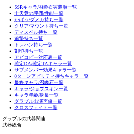
SSRキャラ/召喚石実装順一覧
十天衆の評価/性能一覧
かばう/ダメカ持ち一覧
クリア/マウント持ち一覧
ディスペル持ち一覧
追撃持ち一覧
トレハン持ち一覧
刻印持ち一覧
アビコピー対応表一覧
確定DA/確定TAキャラ一覧
サブメンバー効果キャラ一覧
0ターンアビリティ持ちキャラ一覧
最終キャラ/召喚石一覧
キャラ/ジョブスキン一覧
キャラ年齢/身長一覧
グラブル出演声優一覧
クロスフェイト一覧
グラブルの武器関連
武器総合