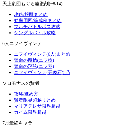
天上劇団もぐら座復刻(~8/14)
攻略/報酬まとめ
効率周回/編成例まとめ
マルチバトルボス攻略
シングルバトル攻略
6人ニフイヴィンテ
ニフイヴィンテ(6人)まとめ
禁命の魔槍(ニフ槍)
禁命の溟弦(ニフ琴)
ニフイヴィンテ(召喚石)5凸
ソロモナスの賢者
攻略/進め方
賢者限界超越まとめ
マリアテレサ限界超越
カイム限界超越
7月最終キャラ