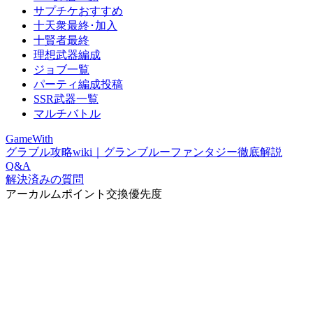
サプチケおすすめ
十天衆最終･加入
十賢者最終
理想武器編成
ジョブ一覧
パーティ編成投稿
SSR武器一覧
マルチバトル
GameWith
グラブル攻略wiki｜グランブルーファンタジー徹底解説
Q&A
解決済みの質問
アーカルムポイント交換優先度