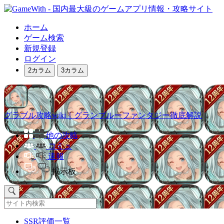
ホーム
ゲーム検索
新規登録
ログイン
2カラム
3カラム
グラブル攻略wiki｜グランブルーファンタジー徹底解説
他の攻略
コミュ
速報
掲示板
SSR評価一覧