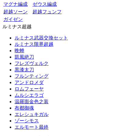
マグナ編成
ゼウス編成
超越ソーン
超越フュンフ
ガイゼン
ルミナス超越
ルミナス武器交換セット
ルミナス限界超越
晩蝉
凱風絶刀
フレズヴェルク
黒漆太刀
フルンティング
アンドロメダ
ロムフェーヤ
ムルシエラゴ
温羅面金色之装
布都御魂
エレシュキガル
ゾーシモス
エルモート最終