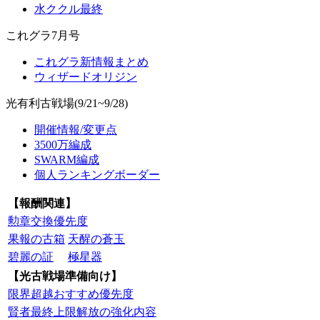
水ククル最終
これグラ7月号
これグラ新情報まとめ
ウィザードオリジン
光有利古戦場(9/21~9/28)
開催情報/変更点
3500万編成
SWARM編成
個人ランキングボーダー
【報酬関連】
勲章交換優先度
果報の古箱
天醒の蒼玉
碧麗の証
極星器
【光古戦場準備向け】
限界超越おすすめ優先度
賢者最終上限解放の強化内容