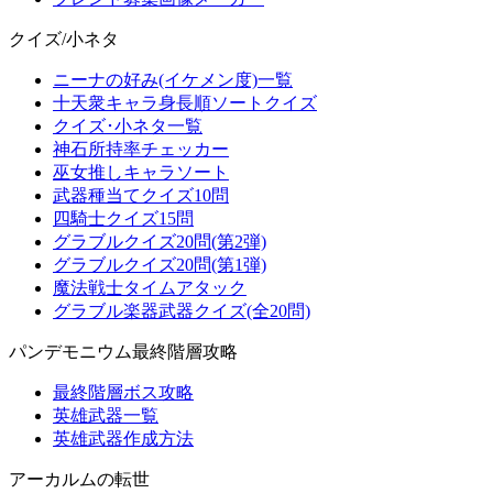
クイズ/小ネタ
ニーナの好み(イケメン度)一覧
十天衆キャラ身長順ソートクイズ
クイズ･小ネタ一覧
神石所持率チェッカー
巫女推しキャラソート
武器種当てクイズ10問
四騎士クイズ15問
グラブルクイズ20問(第2弾)
グラブルクイズ20問(第1弾)
魔法戦士タイムアタック
グラブル楽器武器クイズ(全20問)
パンデモニウム最終階層攻略
最終階層ボス攻略
英雄武器一覧
英雄武器作成方法
アーカルムの転世