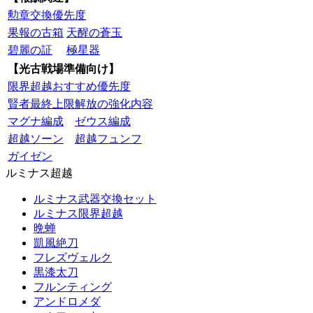
勲章交換優先度
果報の古箱
天醒の蒼玉
碧麗の証
極星器
【光古戦場準備向け】
限界超越おすすめ優先度
賢者最終上限解放の強化内容
マグナ編成
ゼウス編成
超越ソーン
超越フュンフ
ガイゼン
ルミナス超越
ルミナス武器交換セット
ルミナス限界超越
晩蝉
凱風絶刀
フレズヴェルク
黒漆太刀
フルンティング
アンドロメダ