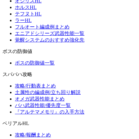
オシリスHL
ホルスHL
テフヌトHL
ラーHL
フルオート編成例まとめ
エニアドシリーズ武器性能一覧
覚醒システムのおすすめ強化先
ボスの防御値
ボスの防御値一覧
スパバハ攻略
攻略/行動表まとめ
土属性の編成例/立ち回り解説
オメガ武器性能まとめ
バハ武器性能/優先度一覧
『アルテマメモリ』の入手方法
ベリアルHL
攻略/報酬まとめ