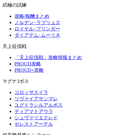
武極の試練
攻略/報酬まとめ
ノルデン･ラブリュス
ロイヤル･ブリンガー
ダイアデム･ムーリネ
天上征伐戦
「天上征伐戦」攻略情報まとめ
PROUD攻略
PROUD+攻略
マグナ3ボス
コロッサスイラ
リヴァイアサンマレ
ユグドラシルアルボス
ティアマトアウラ
シュヴァリエクレド
セレストアーテル