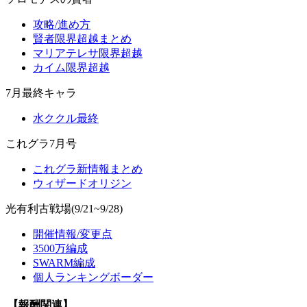
攻略/進め方
賢者限界超越まとめ
マリアテレサ限界超越
カイム限界超越
7月最終キャラ
水ククル最終
これグラ7月号
これグラ新情報まとめ
ウィザードオリジン
光有利古戦場(9/21~9/28)
開催情報/変更点
3500万編成
SWARM編成
個人ランキングボーダー
【報酬関連】