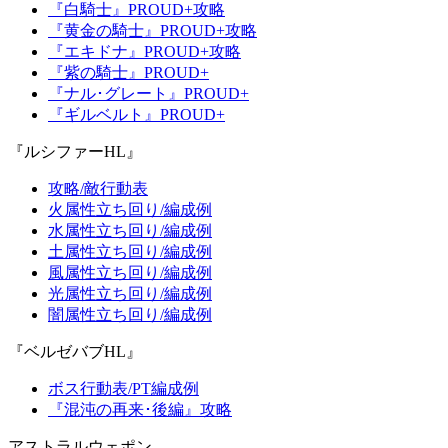
『白騎士』PROUD+攻略
『黄金の騎士』PROUD+攻略
『エキドナ』PROUD+攻略
『紫の騎士』PROUD+
『ナル･グレート』PROUD+
『ギルベルト』PROUD+
『ルシファーHL』
攻略/敵行動表
火属性立ち回り/編成例
水属性立ち回り/編成例
土属性立ち回り/編成例
風属性立ち回り/編成例
光属性立ち回り/編成例
闇属性立ち回り/編成例
『ベルゼバブHL』
ボス行動表/PT編成例
『混沌の再来･後編』攻略
アストラルウェポン