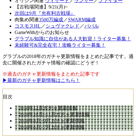
オリジン関連
ウィザード
／
ランサー
／
ファイター
【古戦場関連】9/21(月)~
次回は9月『光有利古戦場』
肉集め関連
3500万編成
／
SWARM編成
コスモスHL
／
シュヴァクレド
／
パパル
GameWithからのお知らせ
グラブル知識に自信がある人大歓迎！ライター募集！
未経験可&完全在宅！攻略ライター募集！
グラブルの2018年のガチャ更新情報をまとめた記事です。過
去に開催されたガチャ情報の確認にどうぞ！
※過去のガチャ更新情報をまとめた記事です
▶最新のガチャ更新情報はこちら！
目次
2018年12月ガチャ更新情報
2018年10月~11月ガチャ更新情報
2018年8月~9月ガチャ更新情報
2018年6月~7月ガチャ更新情報