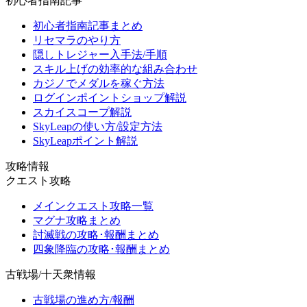
初心者指南記事
初心者指南記事まとめ
リセマラのやり方
隠しトレジャー入手法/手順
スキル上げの効率的な組み合わせ
カジノでメダルを稼ぐ方法
ログインポイントショップ解説
スカイスコープ解説
SkyLeapの使い方/設定方法
SkyLeapポイント解説
攻略情報
クエスト攻略
メインクエスト攻略一覧
マグナ攻略まとめ
討滅戦の攻略･報酬まとめ
四象降臨の攻略･報酬まとめ
古戦場/十天衆情報
古戦場の進め方/報酬