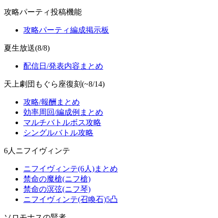
攻略パーティ投稿機能
攻略パーティ編成掲示板
夏生放送(8/8)
配信日/発表内容まとめ
天上劇団もぐら座復刻(~8/14)
攻略/報酬まとめ
効率周回/編成例まとめ
マルチバトルボス攻略
シングルバトル攻略
6人ニフイヴィンテ
ニフイヴィンテ(6人)まとめ
禁命の魔槍(ニフ槍)
禁命の溟弦(ニフ琴)
ニフイヴィンテ(召喚石)5凸
ソロモナスの賢者