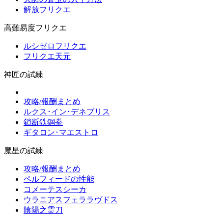
解放フリクエ
高難易度フリクエ
ルシゼロフリクエ
フリクエ天元
神匠の試練
攻略/報酬まとめ
ルクス･イン･デネブリス
鎖断鉄鋼拳
ギタロン･マエストロ
魔星の試練
攻略/報酬まとめ
ペルフィードの性能
コメーテスシーカ
ウラニアスフェララヴドス
陰陽之霊刀