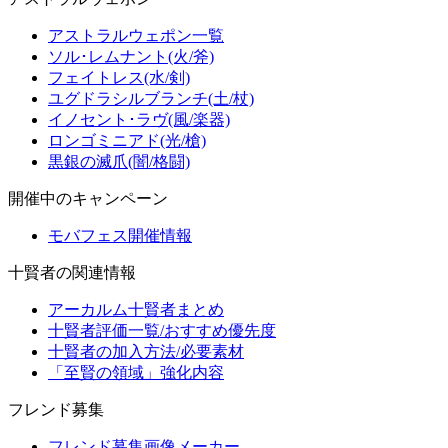
アストラルウェポン一覧
ソル･レムナント(火/斧)
フェイトレス(水/剣)
ユグドラシルブランチ(土/杖)
イノセント･ラヴ(風/楽器)
ロンゴミニアド(光/槍)
黒銀の滅爪(闇/格闘)
開催中のキャンペーン
モバフェス開催情報
十賢者の関連情報
アーカルム十賢者まとめ
十賢者評価一覧/おすすめ優先度
十賢者の加入方法/必要素材
「至賢の領域」強化内容
フレンド募集
フレンド募集画像メーカー