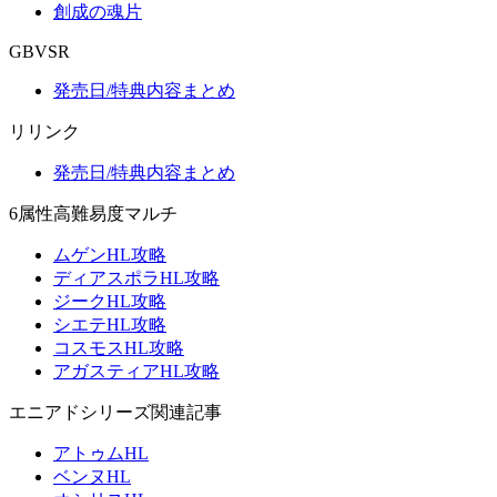
創成の魂片
GBVSR
発売日/特典内容まとめ
リリンク
発売日/特典内容まとめ
6属性高難易度マルチ
ムゲンHL攻略
ディアスポラHL攻略
ジークHL攻略
シエテHL攻略
コスモスHL攻略
アガスティアHL攻略
エニアドシリーズ関連記事
アトゥムHL
ベンヌHL