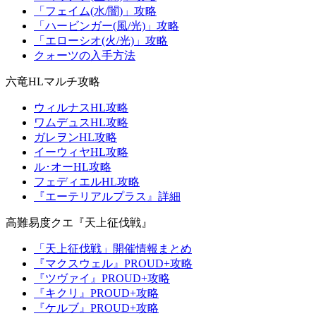
「フェイム(水/闇)」攻略
「ハービンガー(風/光)」攻略
「エローシオ(火/光)」攻略
クォーツの入手方法
六竜HLマルチ攻略
ウィルナスHL攻略
ワムデュスHL攻略
ガレヲンHL攻略
イーウィヤHL攻略
ル･オーHL攻略
フェディエルHL攻略
『エーテリアルプラス』詳細
高難易度クエ『天上征伐戦』
「天上征伐戦」開催情報まとめ
『マクスウェル』PROUD+攻略
『ツヴァイ』PROUD+攻略
『キクリ』PROUD+攻略
『ケルブ』PROUD+攻略