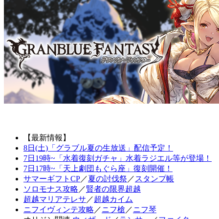
【最新情報】
8日(土)「グラブル夏の生放送」配信予定！
7日19時~「水着復刻ガチャ」水着ラジエル等が登場！
7日17時~「天上劇団もぐら座」復刻開催！
サマーギフトCP
／
夏の討伐祭
／
スタンプ帳
ソロモナス攻略
／
賢者の限界超越
超越マリアテレサ
／
超越カイム
ニフイヴィンテ攻略
／
ニフ槍
／
ニフ琴