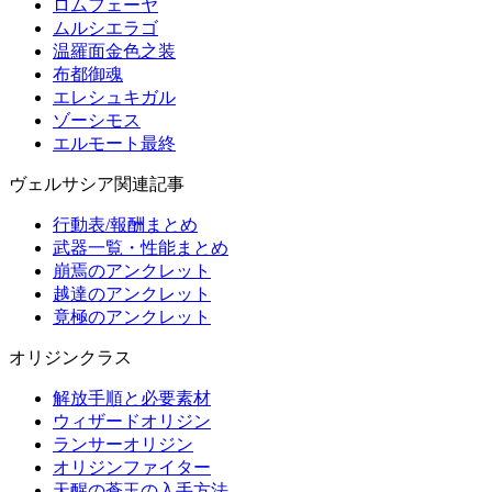
ロムフェーヤ
ムルシエラゴ
温羅面金色之装
布都御魂
エレシュキガル
ゾーシモス
エルモート最終
ヴェルサシア関連記事
行動表/報酬まとめ
武器一覧・性能まとめ
崩焉のアンクレット
越達のアンクレット
竟極のアンクレット
オリジンクラス
解放手順と必要素材
ウィザードオリジン
ランサーオリジン
オリジンファイター
天醒の蒼玉の入手方法