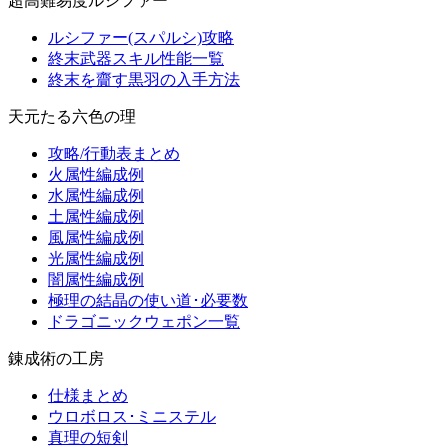
超高難易度ルシファー
ルシファー(スパルシ)攻略
終末武器スキル性能一覧
終末を齎す黒羽の入手方法
天元たる六色の理
攻略/行動表まとめ
火属性編成例
水属性編成例
土属性編成例
風属性編成例
光属性編成例
闇属性編成例
極理の結晶の使い道･必要数
ドラゴニックウェポン一覧
錬成術の工房
仕様まとめ
ウロボロス･ミニステル
真理の短剣