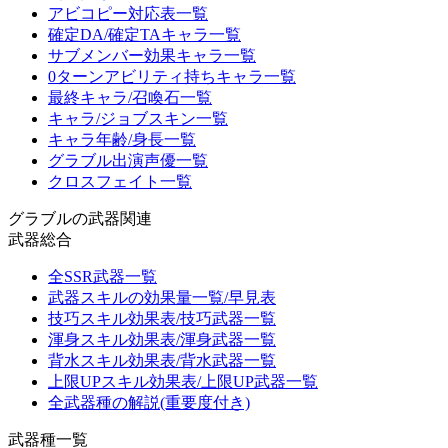
アビコピー対応表一覧
確定DA/確定TAキャラ一覧
サブメンバー効果キャラ一覧
0ターンアビリティ持ちキャラ一覧
最終キャラ/召喚石一覧
キャラ/ジョブスキン一覧
キャラ年齢/身長一覧
グラブル出演声優一覧
クロスフェイト一覧
グラブルの武器関連
武器総合
全SSR武器一覧
武器スキルの効果量一覧/早見表
技巧スキル効果表/技巧武器一覧
渾身スキル効果表/渾身武器一覧
背水スキル効果表/背水武器一覧
上限UPスキル効果表/上限UP武器一覧
全武器種の解説(重要度付き)
武器種一覧