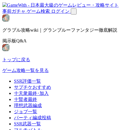
事前ガチャ
ゲーム検索
ログイン
グラブル攻略wiki｜グランブルーファンタジー徹底解説
掲示板Q&A
トップに戻る
ゲーム攻略一覧を見る
SSR評価一覧
サプチケおすすめ
十天衆最終･加入
十賢者最終
理想武器編成
ジョブ一覧
パーティ編成投稿
SSR武器一覧
マルチバトル