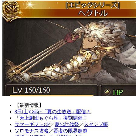
【最新情報】
8日(土)18時~「夏の生放送」配信！
「天上劇団もぐら座」復刻開催！
サマーギフトCP
／
夏の討伐祭
／
スタンプ帳
ソロモナス攻略
／
賢者の限界超越