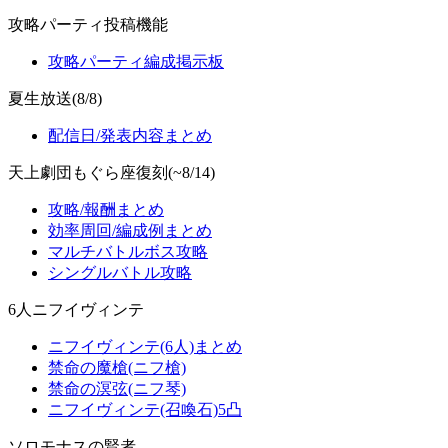
攻略パーティ投稿機能
攻略パーティ編成掲示板
夏生放送(8/8)
配信日/発表内容まとめ
天上劇団もぐら座復刻(~8/14)
攻略/報酬まとめ
効率周回/編成例まとめ
マルチバトルボス攻略
シングルバトル攻略
6人ニフイヴィンテ
ニフイヴィンテ(6人)まとめ
禁命の魔槍(ニフ槍)
禁命の溟弦(ニフ琴)
ニフイヴィンテ(召喚石)5凸
ソロモナスの賢者