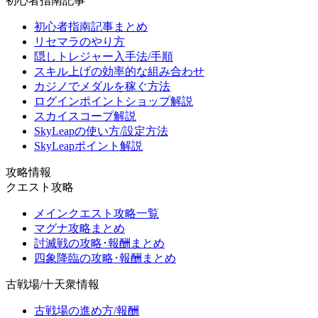
初心者指南記事
初心者指南記事まとめ
リセマラのやり方
隠しトレジャー入手法/手順
スキル上げの効率的な組み合わせ
カジノでメダルを稼ぐ方法
ログインポイントショップ解説
スカイスコープ解説
SkyLeapの使い方/設定方法
SkyLeapポイント解説
攻略情報
クエスト攻略
メインクエスト攻略一覧
マグナ攻略まとめ
討滅戦の攻略･報酬まとめ
四象降臨の攻略･報酬まとめ
古戦場/十天衆情報
古戦場の進め方/報酬