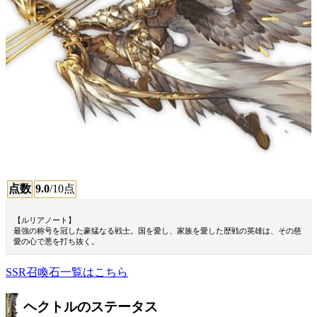
点数
9.0
/10点
【ルリアノート】
最強の称号を冠した豪猛なる戦士。国を愛し、家族を愛した歴戦の英雄は、その慈
愛の心で悪を打ち抜く。
SSR召喚石一覧はこちら
ヘクトルのステータス