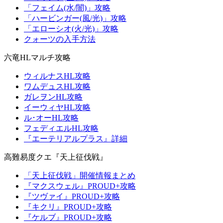
「フェイム(水/闇)」攻略
「ハービンガー(風/光)」攻略
「エローシオ(火/光)」攻略
クォーツの入手方法
六竜HLマルチ攻略
ウィルナスHL攻略
ワムデュスHL攻略
ガレヲンHL攻略
イーウィヤHL攻略
ル･オーHL攻略
フェディエルHL攻略
『エーテリアルプラス』詳細
高難易度クエ『天上征伐戦』
「天上征伐戦」開催情報まとめ
『マクスウェル』PROUD+攻略
『ツヴァイ』PROUD+攻略
『キクリ』PROUD+攻略
『ケルブ』PROUD+攻略