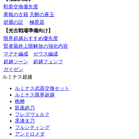
勲章交換優先度
果報の古箱
天醒の蒼玉
碧麗の証
極星器
【光古戦場準備向け】
限界超越おすすめ優先度
賢者最終上限解放の強化内容
マグナ編成
ゼウス編成
超越ソーン
超越フュンフ
ガイゼン
ルミナス超越
ルミナス武器交換セット
ルミナス限界超越
晩蝉
凱風絶刀
フレズヴェルク
黒漆太刀
フルンティング
アンドロメダ