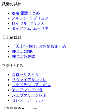
武極の試練
攻略/報酬まとめ
ノルデン･ラブリュス
ロイヤル･ブリンガー
ダイアデム･ムーリネ
天上征伐戦
「天上征伐戦」攻略情報まとめ
PROUD攻略
PROUD+攻略
マグナ3ボス
コロッサスイラ
リヴァイアサンマレ
ユグドラシルアルボス
ティアマトアウラ
シュヴァリエクレド
セレストアーテル