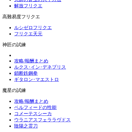
解放フリクエ
高難易度フリクエ
ルシゼロフリクエ
フリクエ天元
神匠の試練
攻略/報酬まとめ
ルクス･イン･デネブリス
鎖断鉄鋼拳
ギタロン･マエストロ
魔星の試練
攻略/報酬まとめ
ペルフィードの性能
コメーテスシーカ
ウラニアスフェララヴドス
陰陽之霊刀