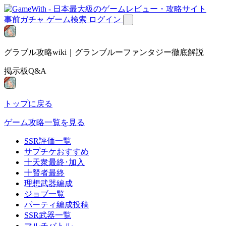
事前ガチャ
ゲーム検索
ログイン
グラブル攻略wiki｜グランブルーファンタジー徹底解説
掲示板Q&A
トップに戻る
ゲーム攻略一覧を見る
SSR評価一覧
サプチケおすすめ
十天衆最終･加入
十賢者最終
理想武器編成
ジョブ一覧
パーティ編成投稿
SSR武器一覧
マルチバトル