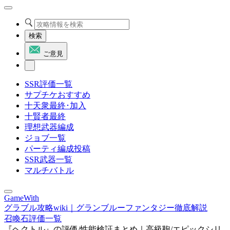
検索
ご意見
SSR評価一覧
サプチケおすすめ
十天衆最終･加入
十賢者最終
理想武器編成
ジョブ一覧
パーティ編成投稿
SSR武器一覧
マルチバトル
GameWith
グラブル攻略wiki｜グランブルーファンタジー徹底解説
召喚石評価一覧
『ヘクトル』の評価/性能検証まとめ｜高級鞄/エピックシリ