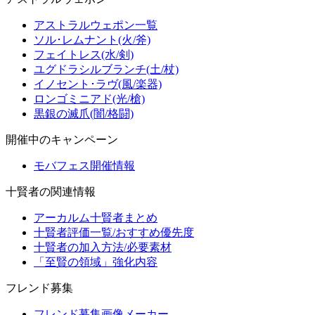
アストラルウェポン一覧
ソル･レムナント(火/斧)
フェイトレス(水/剣)
ユグドラシルブランチ(土/杖)
イノセント･ラヴ(風/楽器)
ロンゴミニアド(光/槍)
黒銀の滅爪(闇/格闘)
開催中のキャンペーン
モバフェス開催情報
十賢者の関連情報
アーカルム十賢者まとめ
十賢者評価一覧/おすすめ優先度
十賢者の加入方法/必要素材
「至賢の領域」強化内容
フレンド募集
フレンド募集画像メーカー