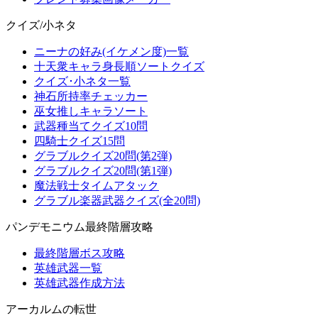
クイズ/小ネタ
ニーナの好み(イケメン度)一覧
十天衆キャラ身長順ソートクイズ
クイズ･小ネタ一覧
神石所持率チェッカー
巫女推しキャラソート
武器種当てクイズ10問
四騎士クイズ15問
グラブルクイズ20問(第2弾)
グラブルクイズ20問(第1弾)
魔法戦士タイムアタック
グラブル楽器武器クイズ(全20問)
パンデモニウム最終階層攻略
最終階層ボス攻略
英雄武器一覧
英雄武器作成方法
アーカルムの転世