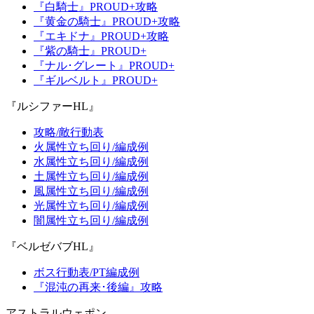
『白騎士』PROUD+攻略
『黄金の騎士』PROUD+攻略
『エキドナ』PROUD+攻略
『紫の騎士』PROUD+
『ナル･グレート』PROUD+
『ギルベルト』PROUD+
『ルシファーHL』
攻略/敵行動表
火属性立ち回り/編成例
水属性立ち回り/編成例
土属性立ち回り/編成例
風属性立ち回り/編成例
光属性立ち回り/編成例
闇属性立ち回り/編成例
『ベルゼバブHL』
ボス行動表/PT編成例
『混沌の再来･後編』攻略
アストラルウェポン