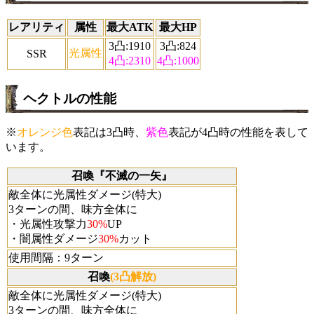
レアリティ
属性
最大ATK
最大HP
3凸:1910
3凸:824
光属性
SSR
4凸:2310
4凸:1000
ヘクトルの性能
※
オレンジ色
表記は3凸時、
紫色
表記が4凸時の性能を表して
います。
召喚『不滅の一矢』
敵全体に光属性ダメージ(特大)
3ターンの間、味方全体に
・光属性攻撃力
30%
UP
・闇属性ダメージ
30%
カット
使用間隔：9ターン
召喚
(3凸解放)
敵全体に光属性ダメージ(特大)
3ターンの間、味方全体に