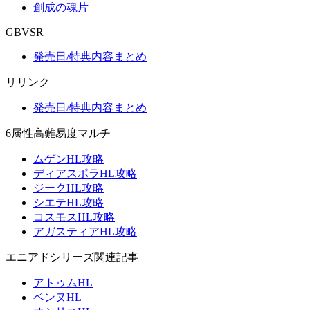
創成の魂片
GBVSR
発売日/特典内容まとめ
リリンク
発売日/特典内容まとめ
6属性高難易度マルチ
ムゲンHL攻略
ディアスポラHL攻略
ジークHL攻略
シエテHL攻略
コスモスHL攻略
アガスティアHL攻略
エニアドシリーズ関連記事
アトゥムHL
ベンヌHL