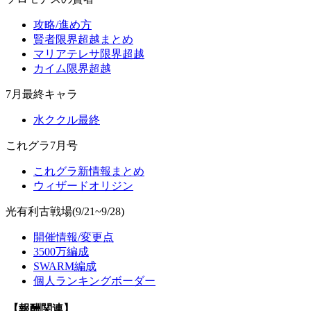
攻略/進め方
賢者限界超越まとめ
マリアテレサ限界超越
カイム限界超越
7月最終キャラ
水ククル最終
これグラ7月号
これグラ新情報まとめ
ウィザードオリジン
光有利古戦場(9/21~9/28)
開催情報/変更点
3500万編成
SWARM編成
個人ランキングボーダー
【報酬関連】