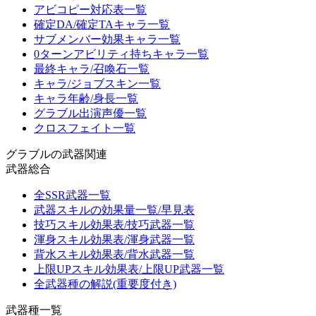
アビコピー対応表一覧
確定DA/確定TAキャラ一覧
サブメンバー効果キャラ一覧
0ターンアビリティ持ちキャラ一覧
最終キャラ/召喚石一覧
キャラ/ジョブスキン一覧
キャラ年齢/身長一覧
グラブル出演声優一覧
クロスフェイト一覧
グラブルの武器関連
武器総合
全SSR武器一覧
武器スキルの効果量一覧/早見表
技巧スキル効果表/技巧武器一覧
渾身スキル効果表/渾身武器一覧
背水スキル効果表/背水武器一覧
上限UPスキル効果表/上限UP武器一覧
全武器種の解説(重要度付き)
武器種一覧