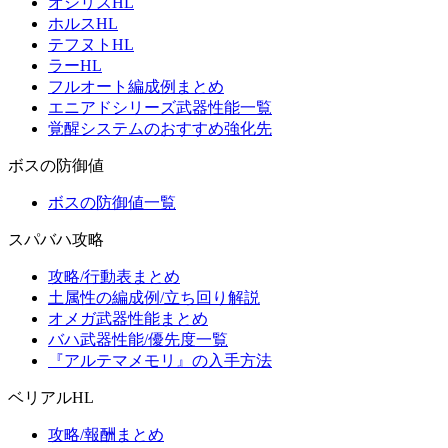
オシリスHL
ホルスHL
テフヌトHL
ラーHL
フルオート編成例まとめ
エニアドシリーズ武器性能一覧
覚醒システムのおすすめ強化先
ボスの防御値
ボスの防御値一覧
スパバハ攻略
攻略/行動表まとめ
土属性の編成例/立ち回り解説
オメガ武器性能まとめ
バハ武器性能/優先度一覧
『アルテマメモリ』の入手方法
ベリアルHL
攻略/報酬まとめ