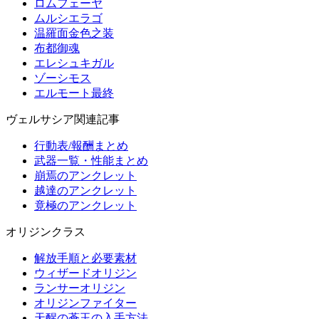
ロムフェーヤ
ムルシエラゴ
温羅面金色之装
布都御魂
エレシュキガル
ゾーシモス
エルモート最終
ヴェルサシア関連記事
行動表/報酬まとめ
武器一覧・性能まとめ
崩焉のアンクレット
越達のアンクレット
竟極のアンクレット
オリジンクラス
解放手順と必要素材
ウィザードオリジン
ランサーオリジン
オリジンファイター
天醒の蒼玉の入手方法