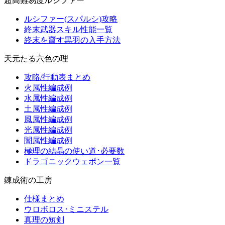
超高難易度ルシファー
ルシファー(スパルシ)攻略
終末武器スキル性能一覧
終末を齎す黒羽の入手方法
天元たる六色の理
攻略/行動表まとめ
火属性編成例
水属性編成例
土属性編成例
風属性編成例
光属性編成例
闇属性編成例
極理の結晶の使い道･必要数
ドラゴニックウェポン一覧
錬成術の工房
仕様まとめ
ウロボロス･ミニステル
真理の短剣