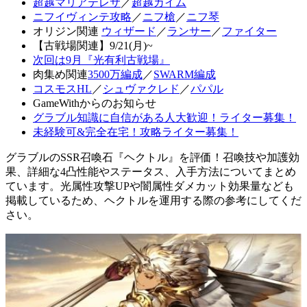
超越マリアテレサ
／
超越カイム
ニフイヴィンテ攻略
／
ニフ槍
／
ニフ琴
オリジン関連
ウィザード
／
ランサー
／
ファイター
【古戦場関連】9/21(月)~
次回は9月『光有利古戦場』
肉集め関連
3500万編成
／
SWARM編成
コスモスHL
／
シュヴァクレド
／
パパル
GameWithからのお知らせ
グラブル知識に自信がある人大歓迎！ライター募集！
未経験可&完全在宅！攻略ライター募集！
グラブルのSSR召喚石『ヘクトル』を評価！召喚技や加護効
果、詳細な4凸性能やステータス、入手方法についてまとめ
ています。光属性攻撃UPや闇属性ダメカット効果量なども
掲載しているため、ヘクトルを運用する際の参考にしてくだ
さい。