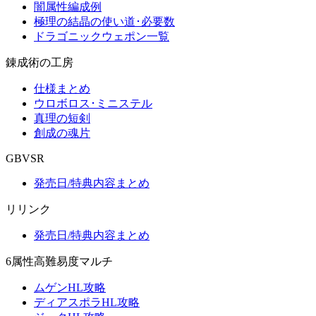
闇属性編成例
極理の結晶の使い道･必要数
ドラゴニックウェポン一覧
錬成術の工房
仕様まとめ
ウロボロス･ミニステル
真理の短剣
創成の魂片
GBVSR
発売日/特典内容まとめ
リリンク
発売日/特典内容まとめ
6属性高難易度マルチ
ムゲンHL攻略
ディアスポラHL攻略