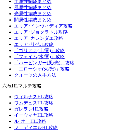
土属性編成まとめ
風属性編成まとめ
光属性編成まとめ
闇属性編成まとめ
エリア･インヴィディア攻略
エリア･ジョクラトル攻略
エリア･カレンダエ攻略
エリア･リベル攻略
「ゴリアテ(土/闇)」攻略
「フェイム(水/闇)」攻略
「ハービンガー(風/光)」攻略
「エローシオ(火/光)」攻略
クォーツの入手方法
六竜HLマルチ攻略
ウィルナスHL攻略
ワムデュスHL攻略
ガレヲンHL攻略
イーウィヤHL攻略
ル･オーHL攻略
フェディエルHL攻略