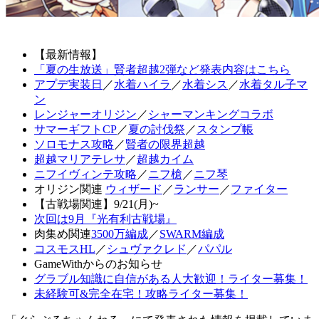
【最新情報】
「夏の生放送」賢者超越2弾など発表内容はこちら
アプデ実装日
／
水着ハイラ
／
水着シス
／
水着タル子マ
ン
レンジャーオリジン
／
シャーマンキングコラボ
サマーギフトCP
／
夏の討伐祭
／
スタンプ帳
ソロモナス攻略
／
賢者の限界超越
超越マリアテレサ
／
超越カイム
ニフイヴィンテ攻略
／
ニフ槍
／
ニフ琴
オリジン関連
ウィザード
／
ランサー
／
ファイター
【古戦場関連】9/21(月)~
次回は9月『光有利古戦場』
肉集め関連
3500万編成
／
SWARM編成
コスモスHL
／
シュヴァクレド
／
パパル
GameWithからのお知らせ
グラブル知識に自信がある人大歓迎！ライター募集！
未経験可&完全在宅！攻略ライター募集！