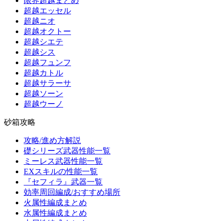
限界超越まとめ
超越エッセル
超越ニオ
超越オクトー
超越シエテ
超越シス
超越フュンフ
超越カトル
超越サラーサ
超越ソーン
超越ウーノ
砂箱攻略
攻略/進め方解説
礎シリーズ武器性能一覧
ミーレス武器性能一覧
EXスキルの性能一覧
『セフィラ』武器一覧
効率周回編成/おすすめ場所
火属性編成まとめ
水属性編成まとめ