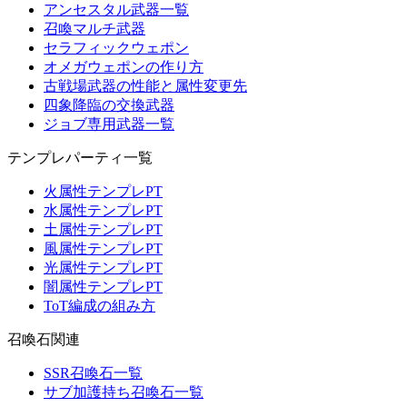
アンセスタル武器一覧
召喚マルチ武器
セラフィックウェポン
オメガウェポンの作り方
古戦場武器の性能と属性変更先
四象降臨の交換武器
ジョブ専用武器一覧
テンプレパーティ一覧
火属性テンプレPT
水属性テンプレPT
土属性テンプレPT
風属性テンプレPT
光属性テンプレPT
闇属性テンプレPT
ToT編成の組み方
召喚石関連
SSR召喚石一覧
サブ加護持ち召喚石一覧