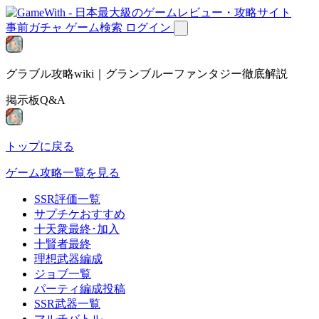
事前ガチャ
ゲーム検索
ログイン
グラブル攻略wiki｜グランブルーファンタジー徹底解説
掲示板Q&A
トップに戻る
ゲーム攻略一覧を見る
SSR評価一覧
サプチケおすすめ
十天衆最終･加入
十賢者最終
理想武器編成
ジョブ一覧
パーティ編成投稿
SSR武器一覧
マルチバトル