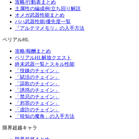
攻略/行動表まとめ
土属性の編成例/立ち回り解説
オメガ武器性能まとめ
バハ武器性能/優先度一覧
『アルテマメモリ』の入手方法
ベリアルHL
攻略/報酬まとめ
ベリアルHL解放クエスト
終末武器一覧とスキル性能
「技錬のチェイン」
「賦活のチェイン」
「謳歌のチェイン」
「誘惑のチェイン」
「禁忌のチェイン」
「邪罪のチェイン」
「虚詐のチェイン」
「狡知の魔角」の入手方法
限界超越キャラ