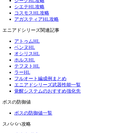
ジークHL攻略
シエテHL攻略
コスモスHL攻略
アガスティアHL攻略
エニアドシリーズ関連記事
アトゥムHL
ベンヌHL
オシリスHL
ホルスHL
テフヌトHL
ラーHL
フルオート編成例まとめ
エニアドシリーズ武器性能一覧
覚醒システムのおすすめ強化先
ボスの防御値
ボスの防御値一覧
スパバハ攻略