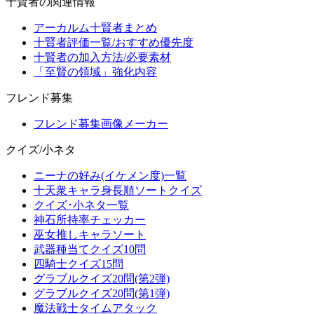
十賢者の関連情報
アーカルム十賢者まとめ
十賢者評価一覧/おすすめ優先度
十賢者の加入方法/必要素材
「至賢の領域」強化内容
フレンド募集
フレンド募集画像メーカー
クイズ/小ネタ
ニーナの好み(イケメン度)一覧
十天衆キャラ身長順ソートクイズ
クイズ･小ネタ一覧
神石所持率チェッカー
巫女推しキャラソート
武器種当てクイズ10問
四騎士クイズ15問
グラブルクイズ20問(第2弾)
グラブルクイズ20問(第1弾)
魔法戦士タイムアタック