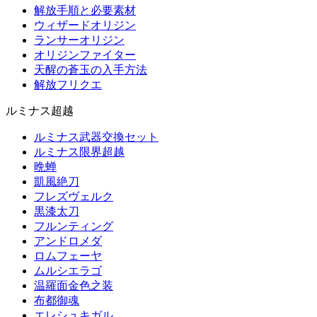
解放手順と必要素材
ウィザードオリジン
ランサーオリジン
オリジンファイター
天醒の蒼玉の入手方法
解放フリクエ
ルミナス超越
ルミナス武器交換セット
ルミナス限界超越
晩蝉
凱風絶刀
フレズヴェルク
黒漆太刀
フルンティング
アンドロメダ
ロムフェーヤ
ムルシエラゴ
温羅面金色之装
布都御魂
エレシュキガル