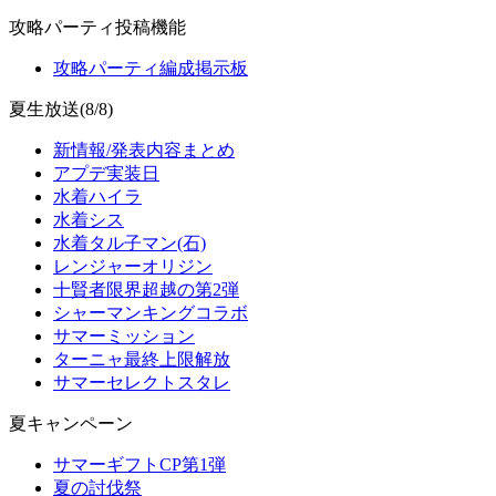
攻略パーティ投稿機能
攻略パーティ編成掲示板
夏生放送(8/8)
新情報/発表内容まとめ
アプデ実装日
水着ハイラ
水着シス
水着タル子マン(石)
レンジャーオリジン
十賢者限界超越の第2弾
シャーマンキングコラボ
サマーミッション
ターニャ最終上限解放
サマーセレクトスタレ
夏キャンペーン
サマーギフトCP第1弾
夏の討伐祭