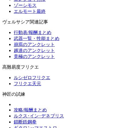
ゾーシモス
エルモート最終
ヴェルサシア関連記事
行動表/報酬まとめ
武器一覧・性能まとめ
崩焉のアンクレット
越達のアンクレット
竟極のアンクレット
高難易度フリクエ
ルシゼロフリクエ
フリクエ天元
神匠の試練
攻略/報酬まとめ
ルクス･イン･デネブリス
鎖断鉄鋼拳
ギタロン･マエストロ