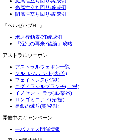
風属性立ち回り/編成例
光属性立ち回り/編成例
闇属性立ち回り/編成例
『ベルゼバブHL』
ボス行動表/PT編成例
『混沌の再来･後編』攻略
アストラルウェポン
アストラルウェポン一覧
ソル･レムナント(火/斧)
フェイトレス(水/剣)
ユグドラシルブランチ(土/杖)
イノセント･ラヴ(風/楽器)
ロンゴミニアド(光/槍)
黒銀の滅爪(闇/格闘)
開催中のキャンペーン
モバフェス開催情報