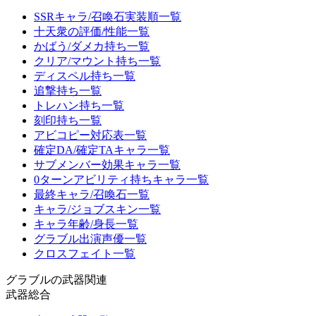
SSRキャラ/召喚石実装順一覧
十天衆の評価/性能一覧
かばう/ダメカ持ち一覧
クリア/マウント持ち一覧
ディスペル持ち一覧
追撃持ち一覧
トレハン持ち一覧
刻印持ち一覧
アビコピー対応表一覧
確定DA/確定TAキャラ一覧
サブメンバー効果キャラ一覧
0ターンアビリティ持ちキャラ一覧
最終キャラ/召喚石一覧
キャラ/ジョブスキン一覧
キャラ年齢/身長一覧
グラブル出演声優一覧
クロスフェイト一覧
グラブルの武器関連
武器総合