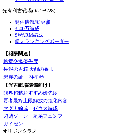
光有利古戦場(9/21~9/28)
開催情報/変更点
3500万編成
SWARM編成
個人ランキングボーダー
【報酬関連】
勲章交換優先度
果報の古箱
天醒の蒼玉
碧麗の証
極星器
【光古戦場準備向け】
限界超越おすすめ優先度
賢者最終上限解放の強化内容
マグナ編成
ゼウス編成
超越ソーン
超越フュンフ
ガイゼン
オリジンクラス