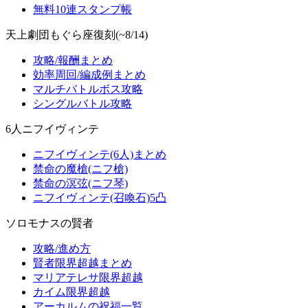
無料10連スタンプ帳
天上劇団もぐら座復刻(~8/14)
攻略/報酬まとめ
効率周回/編成例まとめ
マルチバトルボス攻略
シングルバトル攻略
6人ニフイヴィンテ
ニフイヴィンテ(6人)まとめ
禁命の魔槍(ニフ槍)
禁命の溟弦(ニフ琴)
ニフイヴィンテ(召喚石)5凸
ソロモナスの賢者
攻略/進め方
賢者限界超越まとめ
マリアテレサ限界超越
カイム限界超越
アーカルムの祝福一覧