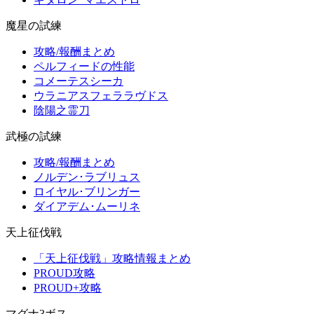
魔星の試練
攻略/報酬まとめ
ペルフィードの性能
コメーテスシーカ
ウラニアスフェララヴドス
陰陽之霊刀
武極の試練
攻略/報酬まとめ
ノルデン･ラブリュス
ロイヤル･ブリンガー
ダイアデム･ムーリネ
天上征伐戦
「天上征伐戦」攻略情報まとめ
PROUD攻略
PROUD+攻略
マグナ3ボス