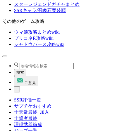
スターレジェンドガチャまとめ
SSRキャラ/召喚石実装順
その他のゲーム攻略
ウマ娘攻略まとめwiki
プリコネR攻略wiki
シャドウバース攻略wiki
検索
ご意見
SSR評価一覧
サプチケおすすめ
十天衆最終･加入
十賢者最終
理想武器編成
ジョブ一覧