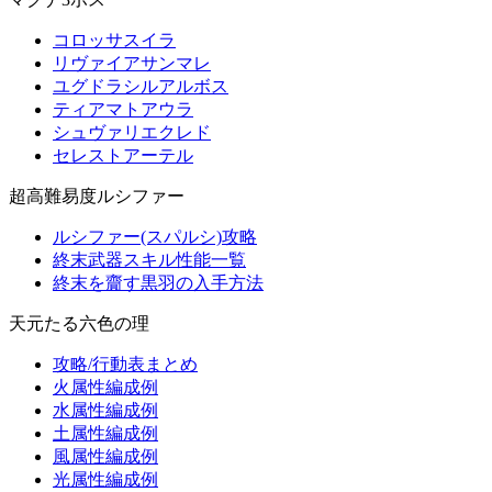
コロッサスイラ
リヴァイアサンマレ
ユグドラシルアルボス
ティアマトアウラ
シュヴァリエクレド
セレストアーテル
超高難易度ルシファー
ルシファー(スパルシ)攻略
終末武器スキル性能一覧
終末を齎す黒羽の入手方法
天元たる六色の理
攻略/行動表まとめ
火属性編成例
水属性編成例
土属性編成例
風属性編成例
光属性編成例