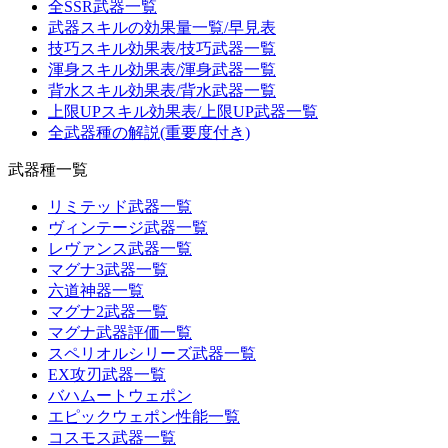
全SSR武器一覧
武器スキルの効果量一覧/早見表
技巧スキル効果表/技巧武器一覧
渾身スキル効果表/渾身武器一覧
背水スキル効果表/背水武器一覧
上限UPスキル効果表/上限UP武器一覧
全武器種の解説(重要度付き)
武器種一覧
リミテッド武器一覧
ヴィンテージ武器一覧
レヴァンス武器一覧
マグナ3武器一覧
六道神器一覧
マグナ2武器一覧
マグナ武器評価一覧
スペリオルシリーズ武器一覧
EX攻刃武器一覧
バハムートウェポン
エピックウェポン性能一覧
コスモス武器一覧