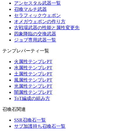
アンセスタル武器一覧
召喚マルチ武器
セラフィックウェポン
オメガウェポンの作り方
古戦場武器の性能と属性変更先
四象降臨の交換武器
ジョブ専用武器一覧
テンプレパーティ一覧
火属性テンプレPT
水属性テンプレPT
土属性テンプレPT
風属性テンプレPT
光属性テンプレPT
闇属性テンプレPT
ToT編成の組み方
召喚石関連
SSR召喚石一覧
サブ加護持ち召喚石一覧