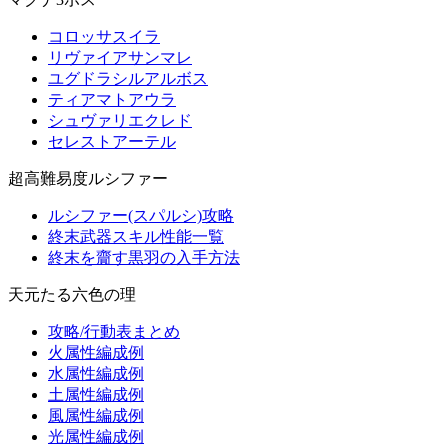
コロッサスイラ
リヴァイアサンマレ
ユグドラシルアルボス
ティアマトアウラ
シュヴァリエクレド
セレストアーテル
超高難易度ルシファー
ルシファー(スパルシ)攻略
終末武器スキル性能一覧
終末を齎す黒羽の入手方法
天元たる六色の理
攻略/行動表まとめ
火属性編成例
水属性編成例
土属性編成例
風属性編成例
光属性編成例