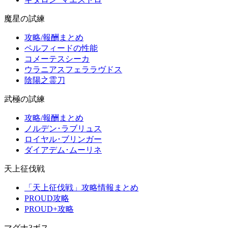
魔星の試練
攻略/報酬まとめ
ペルフィードの性能
コメーテスシーカ
ウラニアスフェララヴドス
陰陽之霊刀
武極の試練
攻略/報酬まとめ
ノルデン･ラブリュス
ロイヤル･ブリンガー
ダイアデム･ムーリネ
天上征伐戦
「天上征伐戦」攻略情報まとめ
PROUD攻略
PROUD+攻略
マグナ3ボス