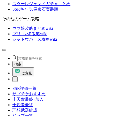
スターレジェンドガチャまとめ
SSRキャラ/召喚石実装順
その他のゲーム攻略
ウマ娘攻略まとめwiki
プリコネR攻略wiki
シャドウバース攻略wiki
検索
ご意見
SSR評価一覧
サプチケおすすめ
十天衆最終･加入
十賢者最終
理想武器編成
ジョブ一覧