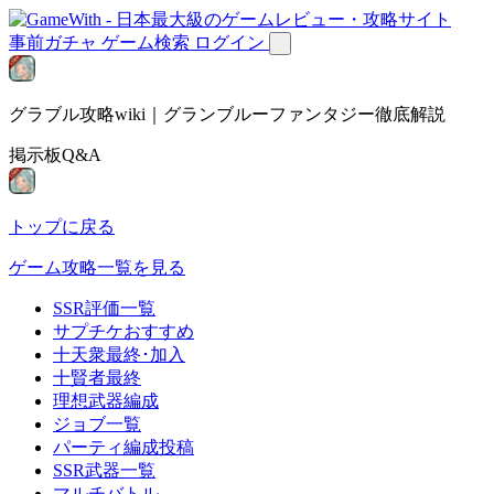
事前ガチャ
ゲーム検索
ログイン
グラブル攻略wiki｜グランブルーファンタジー徹底解説
掲示板Q&A
トップに戻る
ゲーム攻略一覧を見る
SSR評価一覧
サプチケおすすめ
十天衆最終･加入
十賢者最終
理想武器編成
ジョブ一覧
パーティ編成投稿
SSR武器一覧
マルチバトル