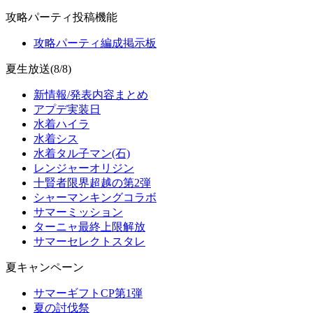
攻略パーティ投稿機能
攻略パーティ編成掲示板
夏生放送(8/8)
新情報/発表内容まとめ
アプデ実装日
水着ハイラ
水着シス
水着タル子マン(石)
レンジャーオリジン
十賢者限界超越の第2弾
シャーマンキングコラボ
サマーミッション
ターニャ最終上限解放
サマーセレクトスタレ
夏キャンペーン
サマーギフトCP第1弾
夏の討伐祭