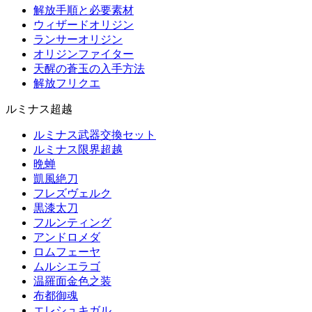
解放手順と必要素材
ウィザードオリジン
ランサーオリジン
オリジンファイター
天醒の蒼玉の入手方法
解放フリクエ
ルミナス超越
ルミナス武器交換セット
ルミナス限界超越
晩蝉
凱風絶刀
フレズヴェルク
黒漆太刀
フルンティング
アンドロメダ
ロムフェーヤ
ムルシエラゴ
温羅面金色之装
布都御魂
エレシュキガル