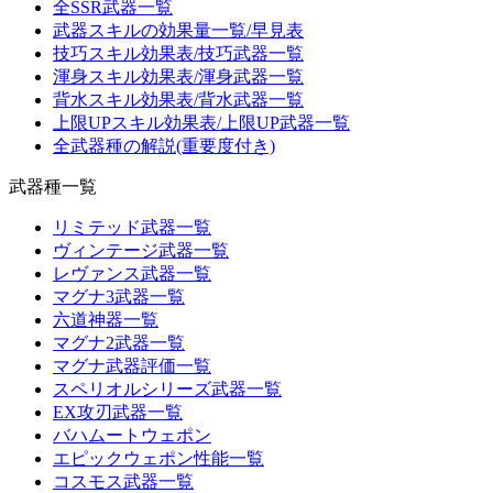
全SSR武器一覧
武器スキルの効果量一覧/早見表
技巧スキル効果表/技巧武器一覧
渾身スキル効果表/渾身武器一覧
背水スキル効果表/背水武器一覧
上限UPスキル効果表/上限UP武器一覧
全武器種の解説(重要度付き)
武器種一覧
リミテッド武器一覧
ヴィンテージ武器一覧
レヴァンス武器一覧
マグナ3武器一覧
六道神器一覧
マグナ2武器一覧
マグナ武器評価一覧
スペリオルシリーズ武器一覧
EX攻刃武器一覧
バハムートウェポン
エピックウェポン性能一覧
コスモス武器一覧