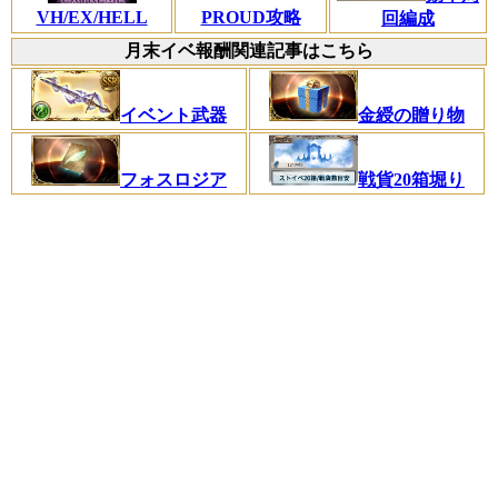
VH/EX/HELL
PROUD攻略
回編成
月末イベ報酬関連記事はこちら
イベント武器
金綬の贈り物
フォスロジア
戦貨20箱堀り