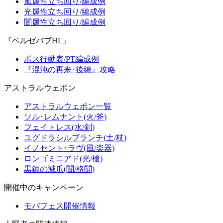
風属性立ち回り/編成例
光属性立ち回り/編成例
闇属性立ち回り/編成例
『ベルゼバブHL』
ボス行動表/PT編成例
『混沌の再来･後編』攻略
アストラルウェポン
アストラルウェポン一覧
ソル･レムナント(火/斧)
フェイトレス(水/剣)
ユグドラシルブランチ(土/杖)
イノセント･ラヴ(風/楽器)
ロンゴミニアド(光/槍)
黒銀の滅爪(闇/格闘)
開催中のキャンペーン
モバフェス開催情報