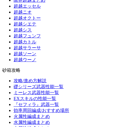
限界超越まとめ
超越エッセル
超越ニオ
超越オクトー
超越シエテ
超越シス
超越フュンフ
超越カトル
超越サラーサ
超越ソーン
超越ウーノ
砂箱攻略
攻略/進め方解説
礎シリーズ武器性能一覧
ミーレス武器性能一覧
EXスキルの性能一覧
『セフィラ』武器一覧
効率周回編成/おすすめ場所
火属性編成まとめ
水属性編成まとめ