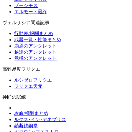
ゾーシモス
エルモート最終
ヴェルサシア関連記事
行動表/報酬まとめ
武器一覧・性能まとめ
崩焉のアンクレット
越達のアンクレット
竟極のアンクレット
高難易度フリクエ
ルシゼロフリクエ
フリクエ天元
神匠の試練
攻略/報酬まとめ
ルクス･イン･デネブリス
鎖断鉄鋼拳
ギタロン･マエストロ