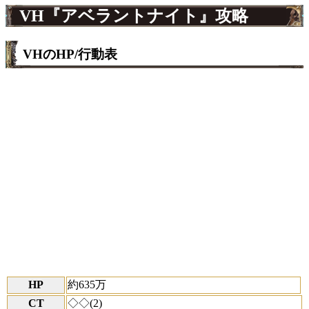
VH『アベラントナイト』攻略
VHのHP/行動表
HP
約635万
CT
◇◇(2)