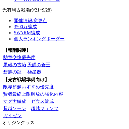
光有利古戦場(9/21~9/28)
開催情報/変更点
3500万編成
SWARM編成
個人ランキングボーダー
【報酬関連】
勲章交換優先度
果報の古箱
天醒の蒼玉
碧麗の証
極星器
【光古戦場準備向け】
限界超越おすすめ優先度
賢者最終上限解放の強化内容
マグナ編成
ゼウス編成
超越ソーン
超越フュンフ
ガイゼン
オリジンクラス