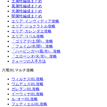
土属性編成まとめ
風属性編成まとめ
光属性編成まとめ
闇属性編成まとめ
エリア･インヴィディア攻略
エリア･ジョクラトル攻略
エリア･カレンダエ攻略
エリア･リベル攻略
「ゴリアテ(土/闇)」攻略
「フェイム(水/闇)」攻略
「ハービンガー(風/光)」攻略
「エローシオ(火/光)」攻略
クォーツの入手方法
六竜HLマルチ攻略
ウィルナスHL攻略
ワムデュスHL攻略
ガレヲンHL攻略
イーウィヤHL攻略
ル･オーHL攻略
フェディエルHL攻略