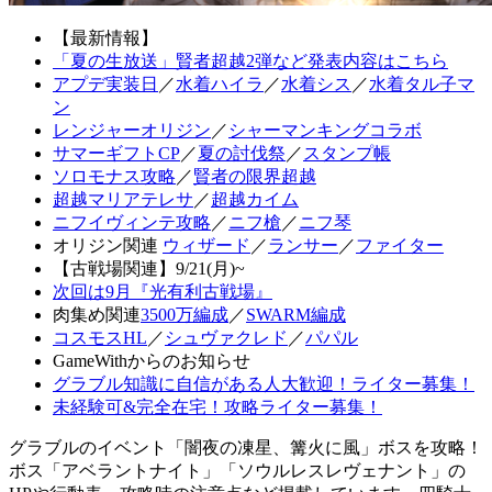
【最新情報】
「夏の生放送」賢者超越2弾など発表内容はこちら
アプデ実装日
／
水着ハイラ
／
水着シス
／
水着タル子マ
ン
レンジャーオリジン
／
シャーマンキングコラボ
サマーギフトCP
／
夏の討伐祭
／
スタンプ帳
ソロモナス攻略
／
賢者の限界超越
超越マリアテレサ
／
超越カイム
ニフイヴィンテ攻略
／
ニフ槍
／
ニフ琴
オリジン関連
ウィザード
／
ランサー
／
ファイター
【古戦場関連】9/21(月)~
次回は9月『光有利古戦場』
肉集め関連
3500万編成
／
SWARM編成
コスモスHL
／
シュヴァクレド
／
パパル
GameWithからのお知らせ
グラブル知識に自信がある人大歓迎！ライター募集！
未経験可&完全在宅！攻略ライター募集！
グラブルのイベント「闇夜の凍星、篝火に風」ボスを攻略！
ボス「アベラントナイト」「ソウルレスレヴェナント」の