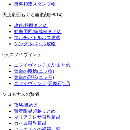
無料10連スタンプ帳
天上劇団もぐら座復刻(~8/14)
攻略/報酬まとめ
効率周回/編成例まとめ
マルチバトルボス攻略
シングルバトル攻略
6人ニフイヴィンテ
ニフイヴィンテ(6人)まとめ
禁命の魔槍(ニフ槍)
禁命の溟弦(ニフ琴)
ニフイヴィンテ(召喚石)5凸
ソロモナスの賢者
攻略/進め方
賢者限界超越まとめ
マリアテレサ限界超越
カイム限界超越
アーカルムの祝福一覧