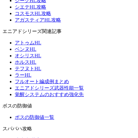
ジークHL攻略
シエテHL攻略
コスモスHL攻略
アガスティアHL攻略
エニアドシリーズ関連記事
アトゥムHL
ベンヌHL
オシリスHL
ホルスHL
テフヌトHL
ラーHL
フルオート編成例まとめ
エニアドシリーズ武器性能一覧
覚醒システムのおすすめ強化先
ボスの防御値
ボスの防御値一覧
スパバハ攻略