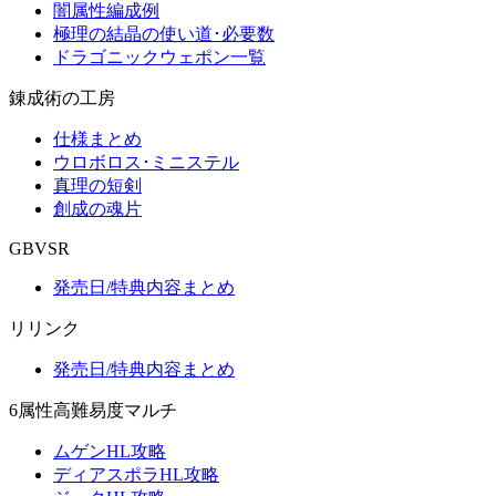
闇属性編成例
極理の結晶の使い道･必要数
ドラゴニックウェポン一覧
錬成術の工房
仕様まとめ
ウロボロス･ミニステル
真理の短剣
創成の魂片
GBVSR
発売日/特典内容まとめ
リリンク
発売日/特典内容まとめ
6属性高難易度マルチ
ムゲンHL攻略
ディアスポラHL攻略