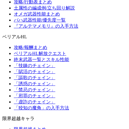
攻略/行動表まとめ
土属性の編成例/立ち回り解説
オメガ武器性能まとめ
バハ武器性能/優先度一覧
『アルテマメモリ』の入手方法
ベリアルHL
攻略/報酬まとめ
ベリアルHL解放クエスト
終末武器一覧とスキル性能
「技錬のチェイン」
「賦活のチェイン」
「謳歌のチェイン」
「誘惑のチェイン」
「禁忌のチェイン」
「邪罪のチェイン」
「虚詐のチェイン」
「狡知の魔角」の入手方法
限界超越キャラ