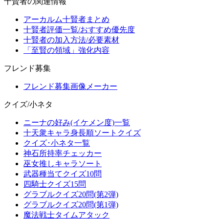
十賢者の関連情報
アーカルム十賢者まとめ
十賢者評価一覧/おすすめ優先度
十賢者の加入方法/必要素材
「至賢の領域」強化内容
フレンド募集
フレンド募集画像メーカー
クイズ/小ネタ
ニーナの好み(イケメン度)一覧
十天衆キャラ身長順ソートクイズ
クイズ･小ネタ一覧
神石所持率チェッカー
巫女推しキャラソート
武器種当てクイズ10問
四騎士クイズ15問
グラブルクイズ20問(第2弾)
グラブルクイズ20問(第1弾)
魔法戦士タイムアタック