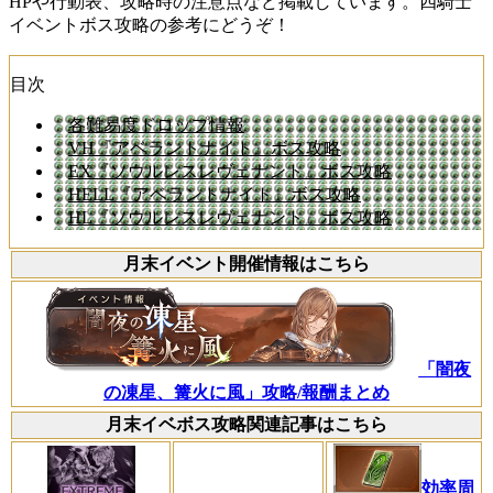
HPや行動表、攻略時の注意点など掲載しています。四騎士
イベントボス攻略の参考にどうぞ！
目次
各難易度ドロップ情報
VH『アベラントナイト』ボス攻略
EX『ソウルレスレヴェナント』ボス攻略
HELL『アベラントナイト』ボス攻略
HL『ソウルレスレヴェナント』ボス攻略
月末イベント開催情報はこちら
「闇夜
の凍星、篝火に風」攻略/報酬まとめ
月末イベボス攻略関連記事はこちら
効率周