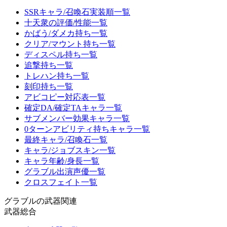
SSRキャラ/召喚石実装順一覧
十天衆の評価/性能一覧
かばう/ダメカ持ち一覧
クリア/マウント持ち一覧
ディスペル持ち一覧
追撃持ち一覧
トレハン持ち一覧
刻印持ち一覧
アビコピー対応表一覧
確定DA/確定TAキャラ一覧
サブメンバー効果キャラ一覧
0ターンアビリティ持ちキャラ一覧
最終キャラ/召喚石一覧
キャラ/ジョブスキン一覧
キャラ年齢/身長一覧
グラブル出演声優一覧
クロスフェイト一覧
グラブルの武器関連
武器総合