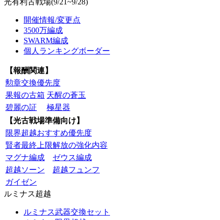
光有利古戦場(9/21~9/28)
開催情報/変更点
3500万編成
SWARM編成
個人ランキングボーダー
【報酬関連】
勲章交換優先度
果報の古箱
天醒の蒼玉
碧麗の証
極星器
【光古戦場準備向け】
限界超越おすすめ優先度
賢者最終上限解放の強化内容
マグナ編成
ゼウス編成
超越ソーン
超越フュンフ
ガイゼン
ルミナス超越
ルミナス武器交換セット