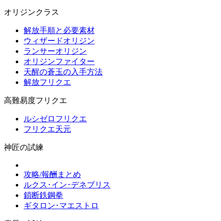
オリジンクラス
解放手順と必要素材
ウィザードオリジン
ランサーオリジン
オリジンファイター
天醒の蒼玉の入手方法
解放フリクエ
高難易度フリクエ
ルシゼロフリクエ
フリクエ天元
神匠の試練
攻略/報酬まとめ
ルクス･イン･デネブリス
鎖断鉄鋼拳
ギタロン･マエストロ