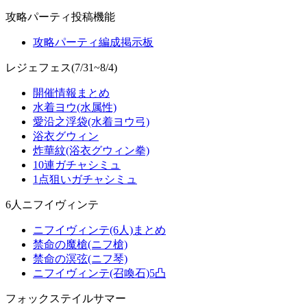
攻略パーティ投稿機能
攻略パーティ編成掲示板
レジェフェス(7/31~8/4)
開催情報まとめ
水着ヨウ(水属性)
愛沿之浮袋(水着ヨウ弓)
浴衣グウィン
炸華紋(浴衣グウィン拳)
10連ガチャシミュ
1点狙いガチャシミュ
6人ニフイヴィンテ
ニフイヴィンテ(6人)まとめ
禁命の魔槍(ニフ槍)
禁命の溟弦(ニフ琴)
ニフイヴィンテ(召喚石)5凸
フォックステイルサマー