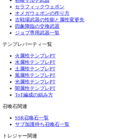
召喚マルチ武器
セラフィックウェポン
オメガウェポンの作り方
古戦場武器の性能と属性変更先
四象降臨の交換武器
ジョブ専用武器一覧
テンプレパーティ一覧
火属性テンプレPT
水属性テンプレPT
土属性テンプレPT
風属性テンプレPT
光属性テンプレPT
闇属性テンプレPT
ToT編成の組み方
召喚石関連
SSR召喚石一覧
サブ加護持ち召喚石一覧
トレジャー関連