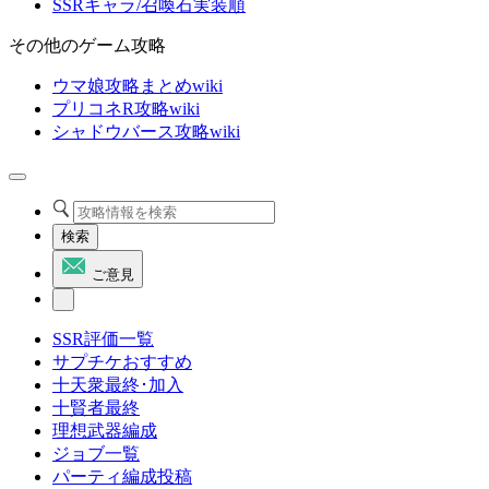
SSRキャラ/召喚石実装順
その他のゲーム攻略
ウマ娘攻略まとめwiki
プリコネR攻略wiki
シャドウバース攻略wiki
検索
ご意見
SSR評価一覧
サプチケおすすめ
十天衆最終･加入
十賢者最終
理想武器編成
ジョブ一覧
パーティ編成投稿