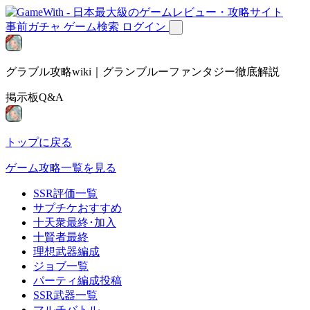
事前ガチャ
ゲーム検索
ログイン
グラブル攻略wiki｜グランブルーファンタジー徹底解説
掲示板Q&A
トップに戻る
ゲーム攻略一覧を見る
SSR評価一覧
サプチケおすすめ
十天衆最終･加入
十賢者最終
理想武器編成
ジョブ一覧
パーティ編成投稿
SSR武器一覧
マルチバトル