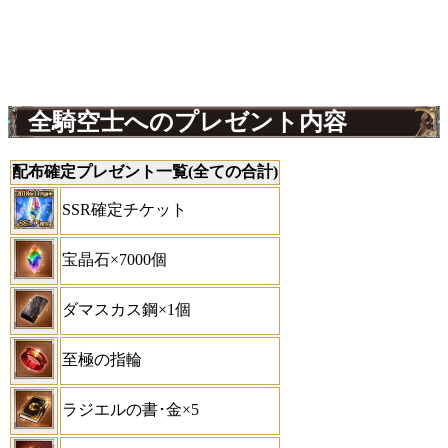
全騎空士へのプレゼント内容
配布確定プレゼント一覧(全ての合計)
SSR確定チケット
宝晶石×7000個
ダマスカス鋼×1個
至極の指輪
ラジエルの書･金×5