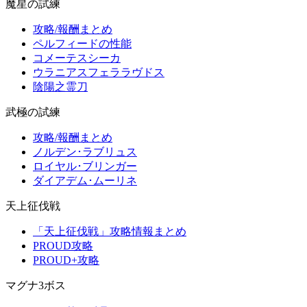
魔星の試練
攻略/報酬まとめ
ペルフィードの性能
コメーテスシーカ
ウラニアスフェララヴドス
陰陽之霊刀
武極の試練
攻略/報酬まとめ
ノルデン･ラブリュス
ロイヤル･ブリンガー
ダイアデム･ムーリネ
天上征伐戦
「天上征伐戦」攻略情報まとめ
PROUD攻略
PROUD+攻略
マグナ3ボス