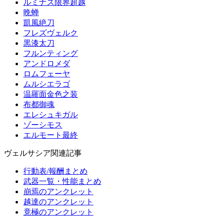
ルミナス限界超越
晩蝉
凱風絶刀
フレズヴェルク
黒漆太刀
フルンティング
アンドロメダ
ロムフェーヤ
ムルシエラゴ
温羅面金色之装
布都御魂
エレシュキガル
ゾーシモス
エルモート最終
ヴェルサシア関連記事
行動表/報酬まとめ
武器一覧・性能まとめ
崩焉のアンクレット
越達のアンクレット
竟極のアンクレット