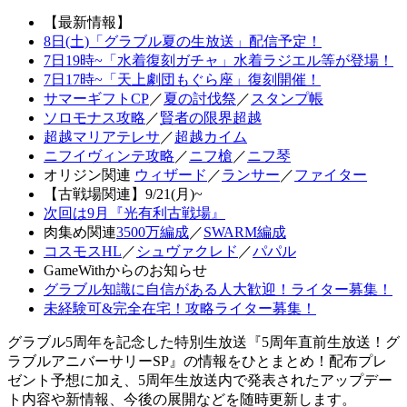
【最新情報】
8日(土)「グラブル夏の生放送」配信予定！
7日19時~「水着復刻ガチャ」水着ラジエル等が登場！
7日17時~「天上劇団もぐら座」復刻開催！
サマーギフトCP
／
夏の討伐祭
／
スタンプ帳
ソロモナス攻略
／
賢者の限界超越
超越マリアテレサ
／
超越カイム
ニフイヴィンテ攻略
／
ニフ槍
／
ニフ琴
オリジン関連
ウィザード
／
ランサー
／
ファイター
【古戦場関連】9/21(月)~
次回は9月『光有利古戦場』
肉集め関連
3500万編成
／
SWARM編成
コスモスHL
／
シュヴァクレド
／
パパル
GameWithからのお知らせ
グラブル知識に自信がある人大歓迎！ライター募集！
未経験可&完全在宅！攻略ライター募集！
グラブル5周年を記念した特別生放送『5周年直前生放送！グ
ラブルアニバーサリーSP』の情報をひとまとめ！配布プレ
ゼント予想に加え、5周年生放送内で発表されたアップデー
ト内容や新情報、今後の展開などを随時更新します。