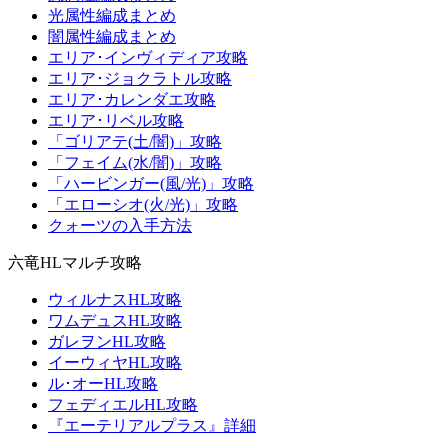
光属性編成まとめ
闇属性編成まとめ
エリア･インヴィディア攻略
エリア･ジョクラトル攻略
エリア･カレンダエ攻略
エリア･リベル攻略
「ゴリアテ(土/闇)」攻略
「フェイム(水/闇)」攻略
「ハービンガー(風/光)」攻略
「エローシオ(火/光)」攻略
クォーツの入手方法
六竜HLマルチ攻略
ウィルナスHL攻略
ワムデュスHL攻略
ガレヲンHL攻略
イーウィヤHL攻略
ル･オーHL攻略
フェディエルHL攻略
『エーテリアルプラス』詳細