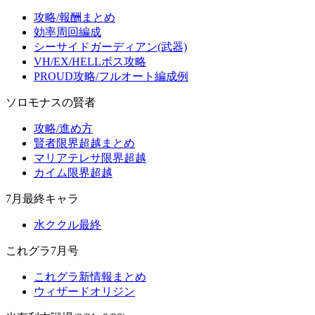
攻略/報酬まとめ
効率周回編成
シーサイドガーディアン(武器)
VH/EX/HELLボス攻略
PROUD攻略/フルオート編成例
ソロモナスの賢者
攻略/進め方
賢者限界超越まとめ
マリアテレサ限界超越
カイム限界超越
7月最終キャラ
水ククル最終
これグラ7月号
これグラ新情報まとめ
ウィザードオリジン