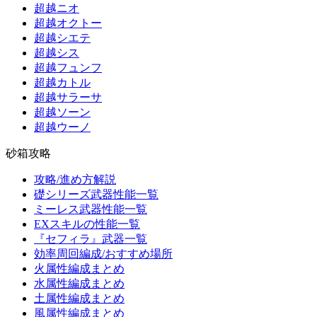
超越ニオ
超越オクトー
超越シエテ
超越シス
超越フュンフ
超越カトル
超越サラーサ
超越ソーン
超越ウーノ
砂箱攻略
攻略/進め方解説
礎シリーズ武器性能一覧
ミーレス武器性能一覧
EXスキルの性能一覧
『セフィラ』武器一覧
効率周回編成/おすすめ場所
火属性編成まとめ
水属性編成まとめ
土属性編成まとめ
風属性編成まとめ