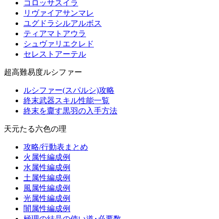
コロッサスイラ
リヴァイアサンマレ
ユグドラシルアルボス
ティアマトアウラ
シュヴァリエクレド
セレストアーテル
超高難易度ルシファー
ルシファー(スパルシ)攻略
終末武器スキル性能一覧
終末を齎す黒羽の入手方法
天元たる六色の理
攻略/行動表まとめ
火属性編成例
水属性編成例
土属性編成例
風属性編成例
光属性編成例
闇属性編成例
極理の結晶の使い道･必要数