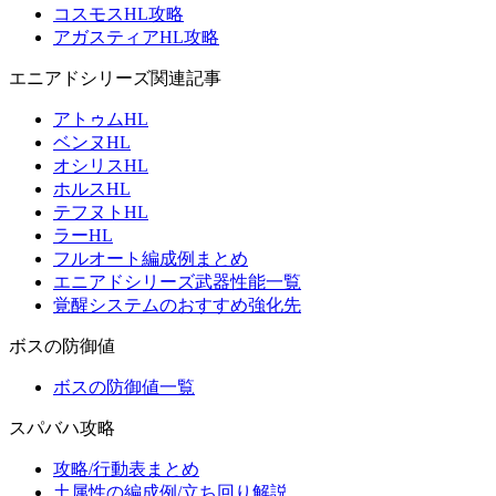
コスモスHL攻略
アガスティアHL攻略
エニアドシリーズ関連記事
アトゥムHL
ベンヌHL
オシリスHL
ホルスHL
テフヌトHL
ラーHL
フルオート編成例まとめ
エニアドシリーズ武器性能一覧
覚醒システムのおすすめ強化先
ボスの防御値
ボスの防御値一覧
スパバハ攻略
攻略/行動表まとめ
土属性の編成例/立ち回り解説