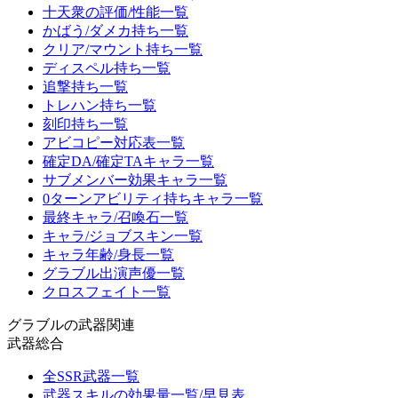
十天衆の評価/性能一覧
かばう/ダメカ持ち一覧
クリア/マウント持ち一覧
ディスペル持ち一覧
追撃持ち一覧
トレハン持ち一覧
刻印持ち一覧
アビコピー対応表一覧
確定DA/確定TAキャラ一覧
サブメンバー効果キャラ一覧
0ターンアビリティ持ちキャラ一覧
最終キャラ/召喚石一覧
キャラ/ジョブスキン一覧
キャラ年齢/身長一覧
グラブル出演声優一覧
クロスフェイト一覧
グラブルの武器関連
武器総合
全SSR武器一覧
武器スキルの効果量一覧/早見表