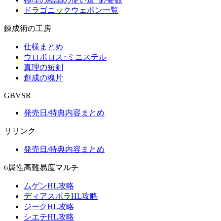
ドラゴニックウェポン一覧
錬成術の工房
仕様まとめ
ウロボロス･ミニステル
真理の短剣
創成の魂片
GBVSR
発売日/特典内容まとめ
リリンク
発売日/特典内容まとめ
6属性高難易度マルチ
ムゲンHL攻略
ディアスポラHL攻略
ジークHL攻略
シエテHL攻略