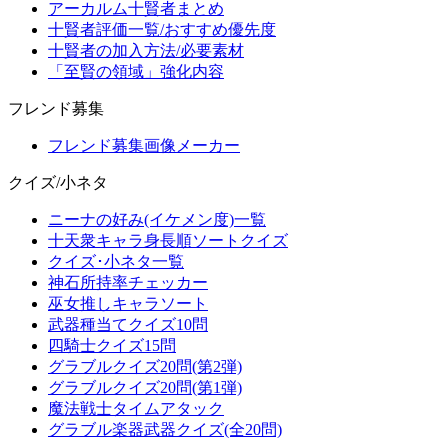
アーカルム十賢者まとめ
十賢者評価一覧/おすすめ優先度
十賢者の加入方法/必要素材
「至賢の領域」強化内容
フレンド募集
フレンド募集画像メーカー
クイズ/小ネタ
ニーナの好み(イケメン度)一覧
十天衆キャラ身長順ソートクイズ
クイズ･小ネタ一覧
神石所持率チェッカー
巫女推しキャラソート
武器種当てクイズ10問
四騎士クイズ15問
グラブルクイズ20問(第2弾)
グラブルクイズ20問(第1弾)
魔法戦士タイムアタック
グラブル楽器武器クイズ(全20問)