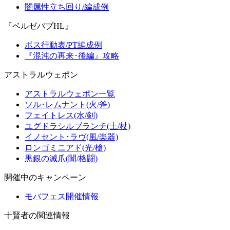
闇属性立ち回り/編成例
『ベルゼバブHL』
ボス行動表/PT編成例
『混沌の再来･後編』攻略
アストラルウェポン
アストラルウェポン一覧
ソル･レムナント(火/斧)
フェイトレス(水/剣)
ユグドラシルブランチ(土/杖)
イノセント･ラヴ(風/楽器)
ロンゴミニアド(光/槍)
黒銀の滅爪(闇/格闘)
開催中のキャンペーン
モバフェス開催情報
十賢者の関連情報