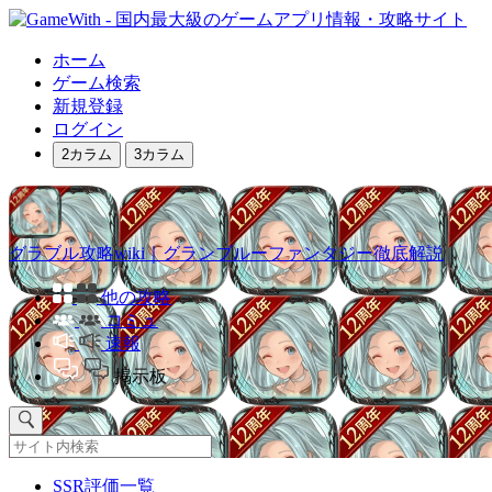
ホーム
ゲーム検索
新規登録
ログイン
2カラム
3カラム
グラブル攻略wiki｜グランブルーファンタジー徹底解説
他の攻略
コミュ
速報
掲示板
SSR評価一覧