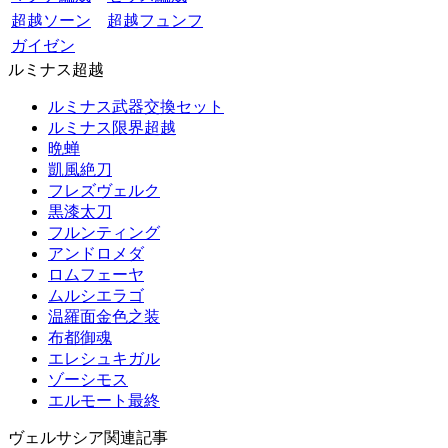
超越ソーン
超越フュンフ
ガイゼン
ルミナス超越
ルミナス武器交換セット
ルミナス限界超越
晩蝉
凱風絶刀
フレズヴェルク
黒漆太刀
フルンティング
アンドロメダ
ロムフェーヤ
ムルシエラゴ
温羅面金色之装
布都御魂
エレシュキガル
ゾーシモス
エルモート最終
ヴェルサシア関連記事