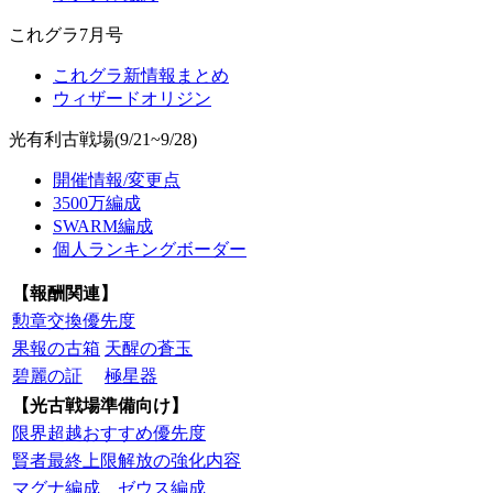
これグラ7月号
これグラ新情報まとめ
ウィザードオリジン
光有利古戦場(9/21~9/28)
開催情報/変更点
3500万編成
SWARM編成
個人ランキングボーダー
【報酬関連】
勲章交換優先度
果報の古箱
天醒の蒼玉
碧麗の証
極星器
【光古戦場準備向け】
限界超越おすすめ優先度
賢者最終上限解放の強化内容
マグナ編成
ゼウス編成