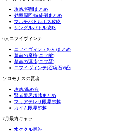
攻略/報酬まとめ
効率周回/編成例まとめ
マルチバトルボス攻略
シングルバトル攻略
6人ニフイヴィンテ
ニフイヴィンテ(6人)まとめ
禁命の魔槍(ニフ槍)
禁命の溟弦(ニフ琴)
ニフイヴィンテ(召喚石)5凸
ソロモナスの賢者
攻略/進め方
賢者限界超越まとめ
マリアテレサ限界超越
カイム限界超越
7月最終キャラ
水ククル最終