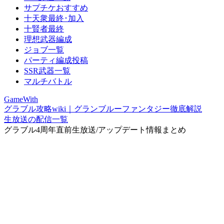
サプチケおすすめ
十天衆最終･加入
十賢者最終
理想武器編成
ジョブ一覧
パーティ編成投稿
SSR武器一覧
マルチバトル
GameWith
グラブル攻略wiki｜グランブルーファンタジー徹底解説
生放送の配信一覧
グラブル4周年直前生放送/アップデート情報まとめ