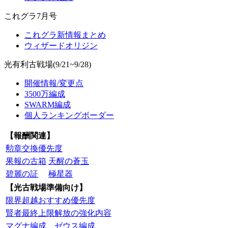
これグラ7月号
これグラ新情報まとめ
ウィザードオリジン
光有利古戦場(9/21~9/28)
開催情報/変更点
3500万編成
SWARM編成
個人ランキングボーダー
【報酬関連】
勲章交換優先度
果報の古箱
天醒の蒼玉
碧麗の証
極星器
【光古戦場準備向け】
限界超越おすすめ優先度
賢者最終上限解放の強化内容
マグナ編成
ゼウス編成