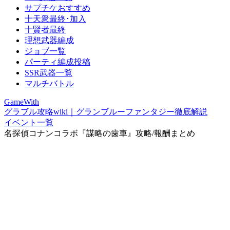
サプチケおすすめ
十天衆最終･加入
十賢者最終
理想武器編成
ジョブ一覧
パーティ編成投稿
SSR武器一覧
マルチバトル
GameWith
グラブル攻略wiki｜グランブルーファンタジー徹底解説
イベント一覧
名探偵コナンコラボ『謀略の歯車』攻略/報酬まとめ