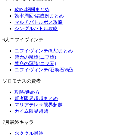
攻略/報酬まとめ
効率周回/編成例まとめ
マルチバトルボス攻略
シングルバトル攻略
6人ニフイヴィンテ
ニフイヴィンテ(6人)まとめ
禁命の魔槍(ニフ槍)
禁命の溟弦(ニフ琴)
ニフイヴィンテ(召喚石)5凸
ソロモナスの賢者
攻略/進め方
賢者限界超越まとめ
マリアテレサ限界超越
カイム限界超越
7月最終キャラ
水ククル最終