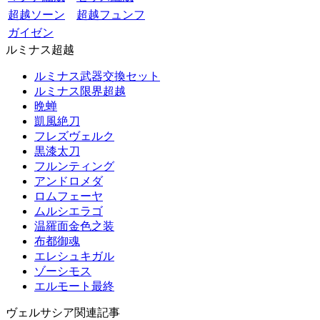
超越ソーン
超越フュンフ
ガイゼン
ルミナス超越
ルミナス武器交換セット
ルミナス限界超越
晩蝉
凱風絶刀
フレズヴェルク
黒漆太刀
フルンティング
アンドロメダ
ロムフェーヤ
ムルシエラゴ
温羅面金色之装
布都御魂
エレシュキガル
ゾーシモス
エルモート最終
ヴェルサシア関連記事