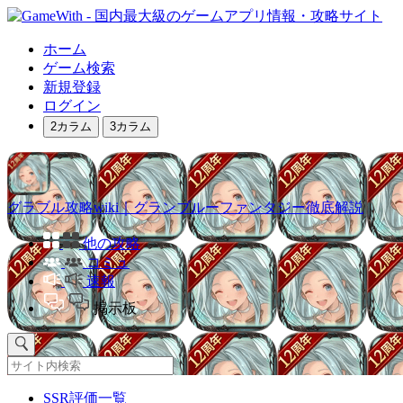
ホーム
ゲーム検索
新規登録
ログイン
2カラム
3カラム
グラブル攻略wiki｜グランブルーファンタジー徹底解説
他の攻略
コミュ
速報
掲示板
SSR評価一覧