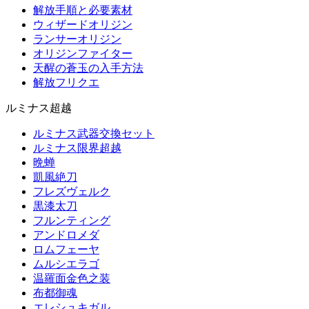
解放手順と必要素材
ウィザードオリジン
ランサーオリジン
オリジンファイター
天醒の蒼玉の入手方法
解放フリクエ
ルミナス超越
ルミナス武器交換セット
ルミナス限界超越
晩蝉
凱風絶刀
フレズヴェルク
黒漆太刀
フルンティング
アンドロメダ
ロムフェーヤ
ムルシエラゴ
温羅面金色之装
布都御魂
エレシュキガル