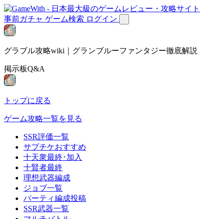
事前ガチャ
ゲーム検索
ログイン
グラブル攻略wiki｜グランブルーファンタジー徹底解説
掲示板Q&A
トップに戻る
ゲーム攻略一覧を見る
SSR評価一覧
サプチケおすすめ
十天衆最終･加入
十賢者最終
理想武器編成
ジョブ一覧
パーティ編成投稿
SSR武器一覧
マルチバトル