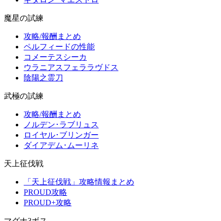
魔星の試練
攻略/報酬まとめ
ペルフィードの性能
コメーテスシーカ
ウラニアスフェララヴドス
陰陽之霊刀
武極の試練
攻略/報酬まとめ
ノルデン･ラブリュス
ロイヤル･ブリンガー
ダイアデム･ムーリネ
天上征伐戦
「天上征伐戦」攻略情報まとめ
PROUD攻略
PROUD+攻略
マグナ3ボス