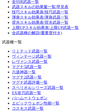
全SSR武器一覧
武器スキルの効果量一覧/早見表
技巧スキル効果表/技巧武器一覧
渾身スキル効果表/渾身武器一覧
背水スキル効果表/背水武器一覧
上限UPスキル効果表/上限UP武器一覧
全武器種の解説(重要度付き)
武器種一覧
リミテッド武器一覧
ヴィンテージ武器一覧
レヴァンス武器一覧
マグナ3武器一覧
六道神器一覧
マグナ2武器一覧
マグナ武器評価一覧
スペリオルシリーズ武器一覧
EX攻刃武器一覧
バハムートウェポン
エピックウェポン性能一覧
コスモス武器一覧