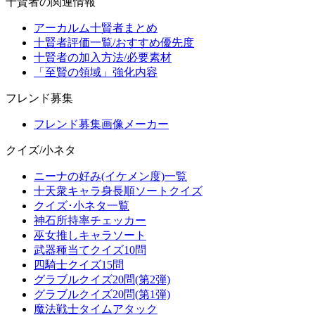
十賢者の関連情報
アーカルム十賢者まとめ
十賢者評価一覧/おすすめ優先度
十賢者の加入方法/必要素材
「至賢の領域」強化内容
フレンド募集
フレンド募集画像メーカー
クイズ/小ネタ
ニーナの好み(イケメン度)一覧
十天衆キャラ身長順ソートクイズ
クイズ･小ネタ一覧
神石所持率チェッカー
巫女推しキャラソート
武器種当てクイズ10問
四騎士クイズ15問
グラブルクイズ20問(第2弾)
グラブルクイズ20問(第1弾)
魔法戦士タイムアタック