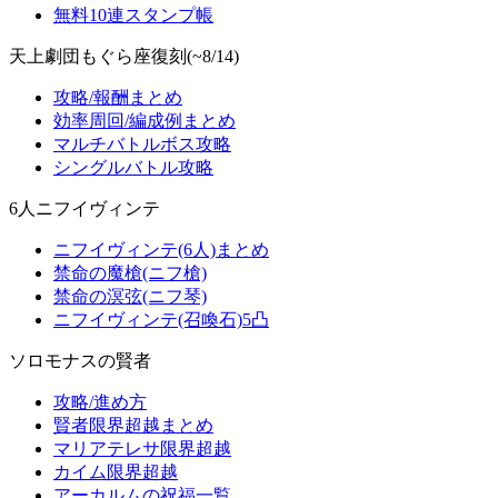
無料10連スタンプ帳
天上劇団もぐら座復刻(~8/14)
攻略/報酬まとめ
効率周回/編成例まとめ
マルチバトルボス攻略
シングルバトル攻略
6人ニフイヴィンテ
ニフイヴィンテ(6人)まとめ
禁命の魔槍(ニフ槍)
禁命の溟弦(ニフ琴)
ニフイヴィンテ(召喚石)5凸
ソロモナスの賢者
攻略/進め方
賢者限界超越まとめ
マリアテレサ限界超越
カイム限界超越
アーカルムの祝福一覧