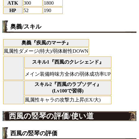
ATK
300
1800
HP
52
190
奥義/スキル
奥義『疾風のマーチ』
風属性ダメージ(特大)/弱体耐性DOWN
スキル1『西風のクレシェンド』
メイン装備時味方全体の弱体成功率UP
スキル2『西風のラプソディ』
(Lv100で習得)
風属性キャラの攻撃力上昇(EX/大)
西風の竪琴の評価/使い道
西風の竪琴の評価