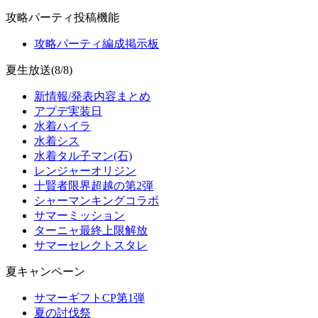
攻略パーティ投稿機能
攻略パーティ編成掲示板
夏生放送(8/8)
新情報/発表内容まとめ
アプデ実装日
水着ハイラ
水着シス
水着タル子マン(石)
レンジャーオリジン
十賢者限界超越の第2弾
シャーマンキングコラボ
サマーミッション
ターニャ最終上限解放
サマーセレクトスタレ
夏キャンペーン
サマーギフトCP第1弾
夏の討伐祭