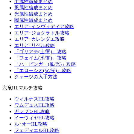
土属性編成まとめ
風属性編成まとめ
光属性編成まとめ
闇属性編成まとめ
エリア･インヴィディア攻略
エリア･ジョクラトル攻略
エリア･カレンダエ攻略
エリア･リベル攻略
「ゴリアテ(土/闇)」攻略
「フェイム(水/闇)」攻略
「ハービンガー(風/光)」攻略
「エローシオ(火/光)」攻略
クォーツの入手方法
六竜HLマルチ攻略
ウィルナスHL攻略
ワムデュスHL攻略
ガレヲンHL攻略
イーウィヤHL攻略
ル･オーHL攻略
フェディエルHL攻略