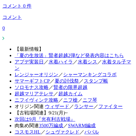
コメント
0
件
コメント
0
【最新情報】
「夏の生放送」賢者超越2弾など発表内容はこちら
アプデ実装日
／
水着ハイラ
／
水着シス
／
水着タル子マ
ン
レンジャーオリジン
／
シャーマンキングコラボ
サマーギフトCP
／
夏の討伐祭
／
スタンプ帳
ソロモナス攻略
／
賢者の限界超越
超越マリアテレサ
／
超越カイム
ニフイヴィンテ攻略
／
ニフ槍
／
ニフ琴
オリジン関連
ウィザード
／
ランサー
／
ファイター
【古戦場関連】9/21(月)~
次回は9月『光有利古戦場』
肉集め関連
3500万編成
／
SWARM編成
コスモスHL
／
シュヴァクレド
／
パパル