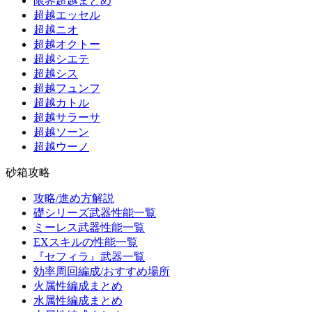
限界超越まとめ
超越エッセル
超越ニオ
超越オクトー
超越シエテ
超越シス
超越フュンフ
超越カトル
超越サラーサ
超越ソーン
超越ウーノ
砂箱攻略
攻略/進め方解説
礎シリーズ武器性能一覧
ミーレス武器性能一覧
EXスキルの性能一覧
『セフィラ』武器一覧
効率周回編成/おすすめ場所
火属性編成まとめ
水属性編成まとめ