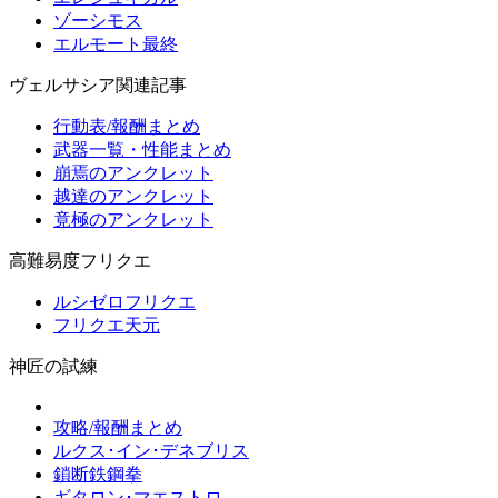
ゾーシモス
エルモート最終
ヴェルサシア関連記事
行動表/報酬まとめ
武器一覧・性能まとめ
崩焉のアンクレット
越達のアンクレット
竟極のアンクレット
高難易度フリクエ
ルシゼロフリクエ
フリクエ天元
神匠の試練
攻略/報酬まとめ
ルクス･イン･デネブリス
鎖断鉄鋼拳
ギタロン･マエストロ