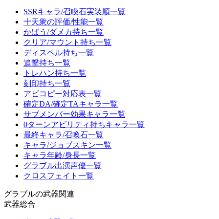
SSRキャラ/召喚石実装順一覧
十天衆の評価/性能一覧
かばう/ダメカ持ち一覧
クリア/マウント持ち一覧
ディスペル持ち一覧
追撃持ち一覧
トレハン持ち一覧
刻印持ち一覧
アビコピー対応表一覧
確定DA/確定TAキャラ一覧
サブメンバー効果キャラ一覧
0ターンアビリティ持ちキャラ一覧
最終キャラ/召喚石一覧
キャラ/ジョブスキン一覧
キャラ年齢/身長一覧
グラブル出演声優一覧
クロスフェイト一覧
グラブルの武器関連
武器総合