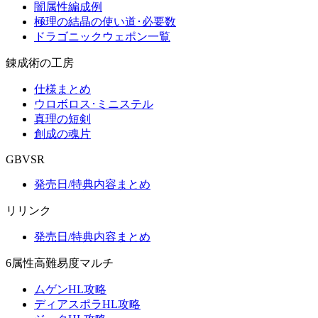
闇属性編成例
極理の結晶の使い道･必要数
ドラゴニックウェポン一覧
錬成術の工房
仕様まとめ
ウロボロス･ミニステル
真理の短剣
創成の魂片
GBVSR
発売日/特典内容まとめ
リリンク
発売日/特典内容まとめ
6属性高難易度マルチ
ムゲンHL攻略
ディアスポラHL攻略