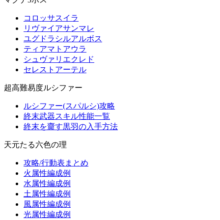
コロッサスイラ
リヴァイアサンマレ
ユグドラシルアルボス
ティアマトアウラ
シュヴァリエクレド
セレストアーテル
超高難易度ルシファー
ルシファー(スパルシ)攻略
終末武器スキル性能一覧
終末を齎す黒羽の入手方法
天元たる六色の理
攻略/行動表まとめ
火属性編成例
水属性編成例
土属性編成例
風属性編成例
光属性編成例