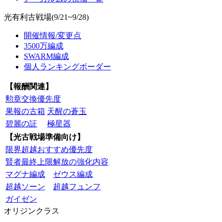
光有利古戦場(9/21~9/28)
開催情報/変更点
3500万編成
SWARM編成
個人ランキングボーダー
【報酬関連】
勲章交換優先度
果報の古箱
天醒の蒼玉
碧麗の証
極星器
【光古戦場準備向け】
限界超越おすすめ優先度
賢者最終上限解放の強化内容
マグナ編成
ゼウス編成
超越ソーン
超越フュンフ
ガイゼン
オリジンクラス