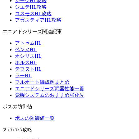
ジークHL攻略
シエテHL攻略
コスモスHL攻略
アガスティアHL攻略
エニアドシリーズ関連記事
アトゥムHL
ベンヌHL
オシリスHL
ホルスHL
テフヌトHL
ラーHL
フルオート編成例まとめ
エニアドシリーズ武器性能一覧
覚醒システムのおすすめ強化先
ボスの防御値
ボスの防御値一覧
スパバハ攻略