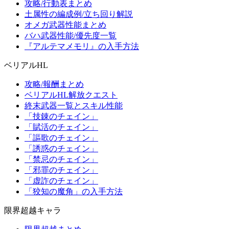
攻略/行動表まとめ
土属性の編成例/立ち回り解説
オメガ武器性能まとめ
バハ武器性能/優先度一覧
『アルテマメモリ』の入手方法
ベリアルHL
攻略/報酬まとめ
ベリアルHL解放クエスト
終末武器一覧とスキル性能
「技錬のチェイン」
「賦活のチェイン」
「謳歌のチェイン」
「誘惑のチェイン」
「禁忌のチェイン」
「邪罪のチェイン」
「虚詐のチェイン」
「狡知の魔角」の入手方法
限界超越キャラ