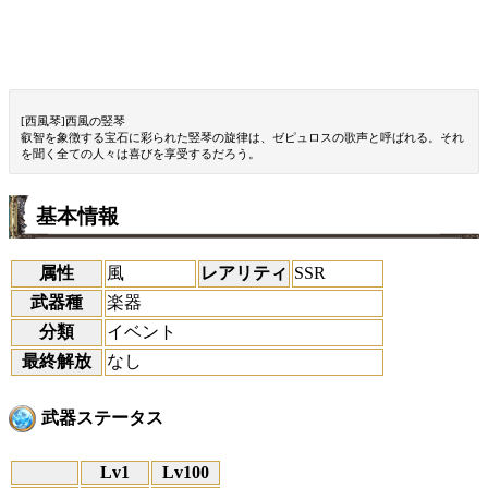
[西風琴]西風の竪琴
叡智を象徴する宝石に彩られた竪琴の旋律は、ゼピュロスの歌声と呼ばれる。それ
を聞く全ての人々は喜びを享受するだろう。
基本情報
属性
風
レアリティ
SSR
武器種
楽器
分類
イベント
最終解放
なし
武器ステータス
Lv1
Lv100