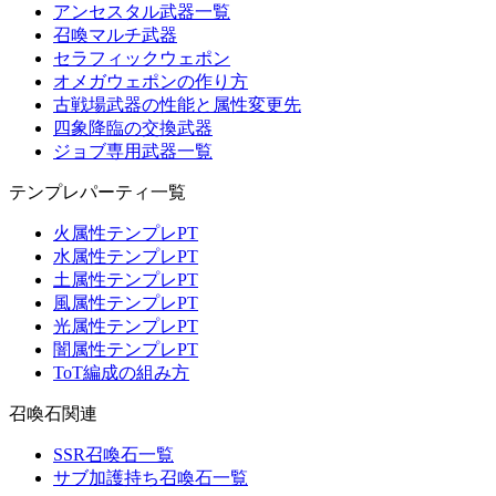
アンセスタル武器一覧
召喚マルチ武器
セラフィックウェポン
オメガウェポンの作り方
古戦場武器の性能と属性変更先
四象降臨の交換武器
ジョブ専用武器一覧
テンプレパーティ一覧
火属性テンプレPT
水属性テンプレPT
土属性テンプレPT
風属性テンプレPT
光属性テンプレPT
闇属性テンプレPT
ToT編成の組み方
召喚石関連
SSR召喚石一覧
サブ加護持ち召喚石一覧