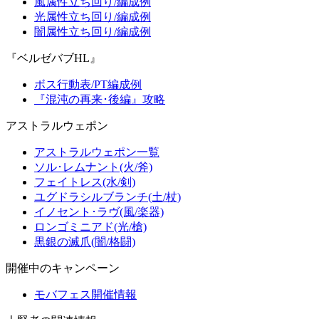
風属性立ち回り/編成例
光属性立ち回り/編成例
闇属性立ち回り/編成例
『ベルゼバブHL』
ボス行動表/PT編成例
『混沌の再来･後編』攻略
アストラルウェポン
アストラルウェポン一覧
ソル･レムナント(火/斧)
フェイトレス(水/剣)
ユグドラシルブランチ(土/杖)
イノセント･ラヴ(風/楽器)
ロンゴミニアド(光/槍)
黒銀の滅爪(闇/格闘)
開催中のキャンペーン
モバフェス開催情報