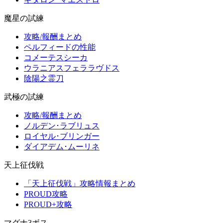
魔星の試練
攻略/報酬まとめ
ペルフィードの性能
コメーテスシーカ
ウラニアスフェララヴドス
陰陽之霊刀
武極の試練
攻略/報酬まとめ
ノルデン･ラブリュス
ロイヤル･ブリンガー
ダイアデム･ムーリネ
天上征伐戦
「天上征伐戦」攻略情報まとめ
PROUD攻略
PROUD+攻略
マグナ3ボス