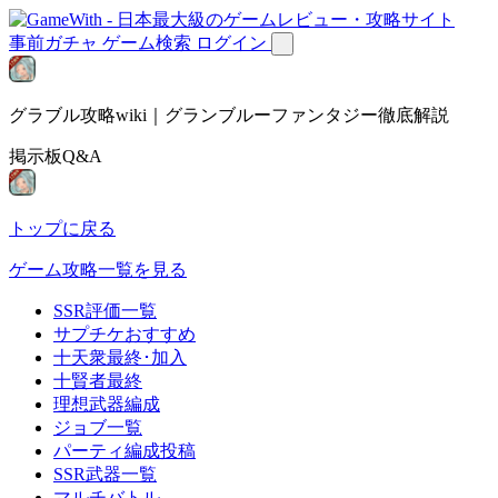
事前ガチャ
ゲーム検索
ログイン
グラブル攻略wiki｜グランブルーファンタジー徹底解説
掲示板Q&A
トップに戻る
ゲーム攻略一覧を見る
SSR評価一覧
サプチケおすすめ
十天衆最終･加入
十賢者最終
理想武器編成
ジョブ一覧
パーティ編成投稿
SSR武器一覧
マルチバトル