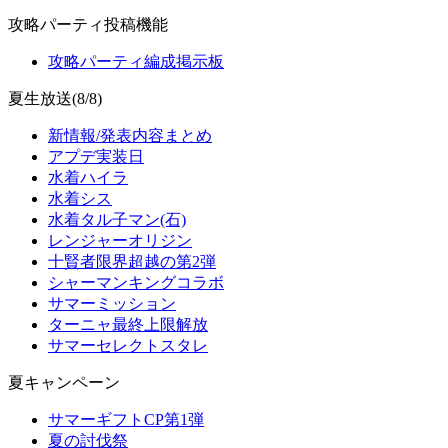
攻略パーティ投稿機能
攻略パーティ編成掲示板
夏生放送(8/8)
新情報/発表内容まとめ
アプデ実装日
水着ハイラ
水着シス
水着タル子マン(石)
レンジャーオリジン
十賢者限界超越の第2弾
シャーマンキングコラボ
サマーミッション
ターニャ最終上限解放
サマーセレクトスタレ
夏キャンペーン
サマーギフトCP第1弾
夏の討伐祭