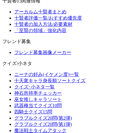
十賢者の関連情報
アーカルム十賢者まとめ
十賢者評価一覧/おすすめ優先度
十賢者の加入方法/必要素材
「至賢の領域」強化内容
フレンド募集
フレンド募集画像メーカー
クイズ/小ネタ
ニーナの好み(イケメン度)一覧
十天衆キャラ身長順ソートクイズ
クイズ･小ネタ一覧
神石所持率チェッカー
巫女推しキャラソート
武器種当てクイズ10問
四騎士クイズ15問
グラブルクイズ20問(第2弾)
グラブルクイズ20問(第1弾)
魔法戦士タイムアタック