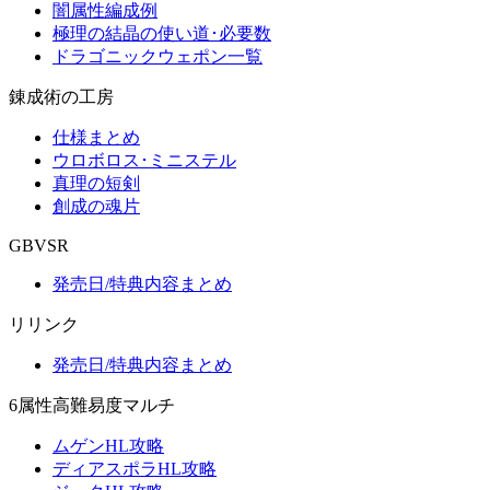
闇属性編成例
極理の結晶の使い道･必要数
ドラゴニックウェポン一覧
錬成術の工房
仕様まとめ
ウロボロス･ミニステル
真理の短剣
創成の魂片
GBVSR
発売日/特典内容まとめ
リリンク
発売日/特典内容まとめ
6属性高難易度マルチ
ムゲンHL攻略
ディアスポラHL攻略