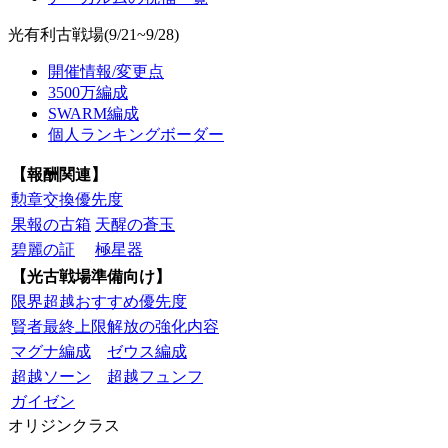
光有利古戦場(9/21~9/28)
開催情報/変更点
3500万編成
SWARM編成
個人ランキングボーダー
【報酬関連】
勲章交換優先度
果報の古箱
天醒の蒼玉
碧麗の証
極星器
【光古戦場準備向け】
限界超越おすすめ優先度
賢者最終上限解放の強化内容
マグナ編成
ゼウス編成
超越ソーン
超越フュンフ
ガイゼン
オリジンクラス