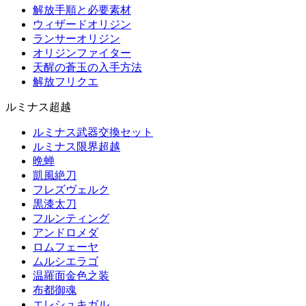
解放手順と必要素材
ウィザードオリジン
ランサーオリジン
オリジンファイター
天醒の蒼玉の入手方法
解放フリクエ
ルミナス超越
ルミナス武器交換セット
ルミナス限界超越
晩蝉
凱風絶刀
フレズヴェルク
黒漆太刀
フルンティング
アンドロメダ
ロムフェーヤ
ムルシエラゴ
温羅面金色之装
布都御魂
エレシュキガル