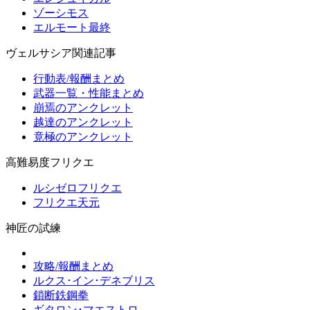
ゾーシモス
エルモート最終
ヴェルサシア関連記事
行動表/報酬まとめ
武器一覧・性能まとめ
崩焉のアンクレット
越達のアンクレット
竟極のアンクレット
高難易度フリクエ
ルシゼロフリクエ
フリクエ天元
神匠の試練
攻略/報酬まとめ
ルクス･イン･デネブリス
鎖断鉄鋼拳
ギタロン･マエストロ