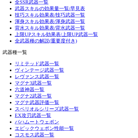
全SSR武器一覧
武器スキルの効果量一覧/早見表
技巧スキル効果表/技巧武器一覧
渾身スキル効果表/渾身武器一覧
背水スキル効果表/背水武器一覧
上限UPスキル効果表/上限UP武器一覧
全武器種の解説(重要度付き)
武器種一覧
リミテッド武器一覧
ヴィンテージ武器一覧
レヴァンス武器一覧
マグナ3武器一覧
六道神器一覧
マグナ2武器一覧
マグナ武器評価一覧
スペリオルシリーズ武器一覧
EX攻刃武器一覧
バハムートウェポン
エピックウェポン性能一覧
コスモス武器一覧