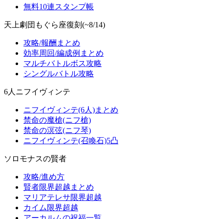
無料10連スタンプ帳
天上劇団もぐら座復刻(~8/14)
攻略/報酬まとめ
効率周回/編成例まとめ
マルチバトルボス攻略
シングルバトル攻略
6人ニフイヴィンテ
ニフイヴィンテ(6人)まとめ
禁命の魔槍(ニフ槍)
禁命の溟弦(ニフ琴)
ニフイヴィンテ(召喚石)5凸
ソロモナスの賢者
攻略/進め方
賢者限界超越まとめ
マリアテレサ限界超越
カイム限界超越
アーカルムの祝福一覧