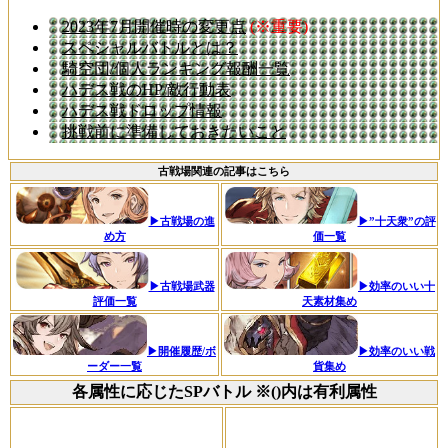
2023年7月開催時の変更点
(※重要)
スペシャルバトルとは？
騎空団/個人ランキング報酬一覧
ハデス戦のHP/敵行動表
ハデス戦ドロップ情報
挑戦前に準備しておきたいこと
古戦場関連の記事はこちら
▶古戦場の進
▶”十天衆”の評
め方
価一覧
▶古戦場武器
▶効率のいい十
評価一覧
天素材集め
▶開催履歴/ボ
▶効率のいい戦
ーダー一覧
貨集め
各属性に応じたSPバトル ※()内は有利属性