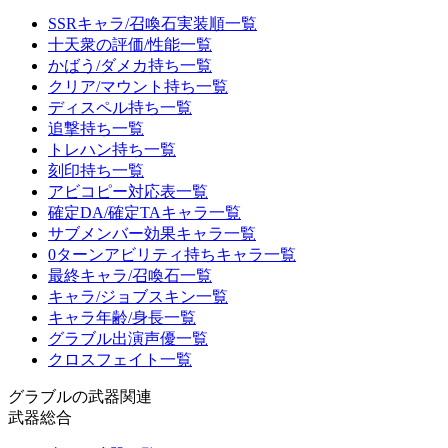
SSRキャラ/召喚石実装順一覧
十天衆の評価/性能一覧
かばう/ダメカ持ち一覧
クリア/マウント持ち一覧
ディスペル持ち一覧
追撃持ち一覧
トレハン持ち一覧
刻印持ち一覧
アビコピー対応表一覧
確定DA/確定TAキャラ一覧
サブメンバー効果キャラ一覧
0ターンアビリティ持ちキャラ一覧
最終キャラ/召喚石一覧
キャラ/ジョブスキン一覧
キャラ年齢/身長一覧
グラブル出演声優一覧
クロスフェイト一覧
グラブルの武器関連
武器総合