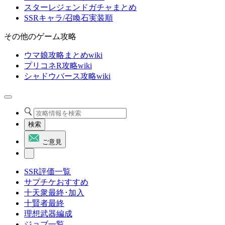
スターレジェンドガチャまとめ
SSRキャラ/召喚石実装順
その他のゲーム攻略
ウマ娘攻略まとめwiki
プリコネR攻略wiki
シャドウバース攻略wiki
検索
ご意見
SSR評価一覧
サプチケおすすめ
十天衆最終･加入
十賢者最終
理想武器編成
ジョブ一覧