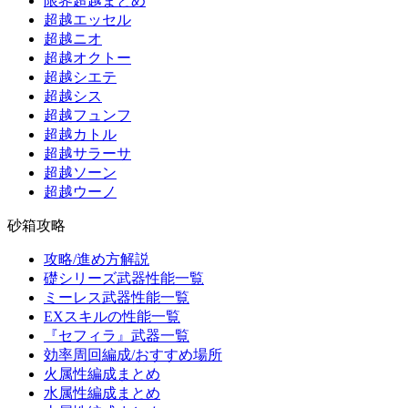
限界超越まとめ
超越エッセル
超越ニオ
超越オクトー
超越シエテ
超越シス
超越フュンフ
超越カトル
超越サラーサ
超越ソーン
超越ウーノ
砂箱攻略
攻略/進め方解説
礎シリーズ武器性能一覧
ミーレス武器性能一覧
EXスキルの性能一覧
『セフィラ』武器一覧
効率周回編成/おすすめ場所
火属性編成まとめ
水属性編成まとめ