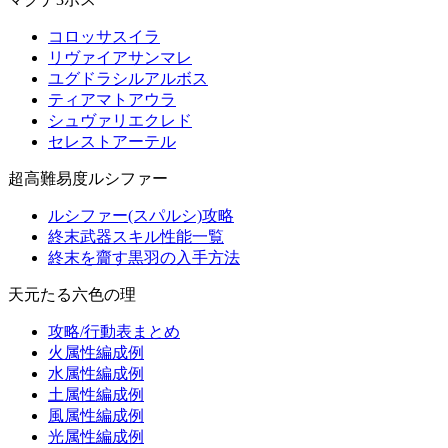
コロッサスイラ
リヴァイアサンマレ
ユグドラシルアルボス
ティアマトアウラ
シュヴァリエクレド
セレストアーテル
超高難易度ルシファー
ルシファー(スパルシ)攻略
終末武器スキル性能一覧
終末を齎す黒羽の入手方法
天元たる六色の理
攻略/行動表まとめ
火属性編成例
水属性編成例
土属性編成例
風属性編成例
光属性編成例