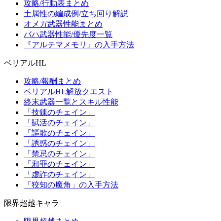
攻略/行動表まとめ
土属性の編成例/立ち回り解説
オメガ武器性能まとめ
バハ武器性能/優先度一覧
『アルテマメモリ』の入手方法
ベリアルHL
攻略/報酬まとめ
ベリアルHL解放クエスト
終末武器一覧とスキル性能
「技錬のチェイン」
「賦活のチェイン」
「謳歌のチェイン」
「誘惑のチェイン」
「禁忌のチェイン」
「邪罪のチェイン」
「虚詐のチェイン」
「狡知の魔角」の入手方法
限界超越キャラ