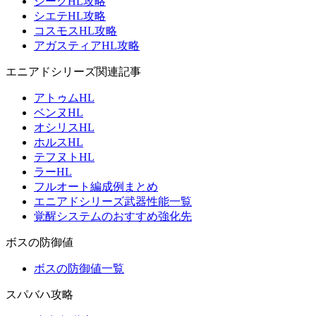
ジークHL攻略
シエテHL攻略
コスモスHL攻略
アガスティアHL攻略
エニアドシリーズ関連記事
アトゥムHL
ベンヌHL
オシリスHL
ホルスHL
テフヌトHL
ラーHL
フルオート編成例まとめ
エニアドシリーズ武器性能一覧
覚醒システムのおすすめ強化先
ボスの防御値
ボスの防御値一覧
スパバハ攻略