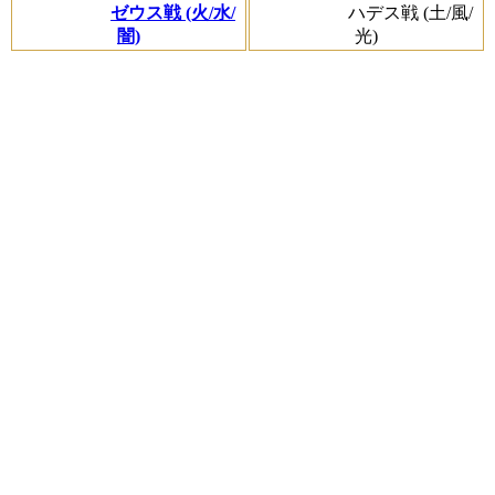
ゼウス戦 (火/水/
ハデス戦 (土/風/
闇)
光)