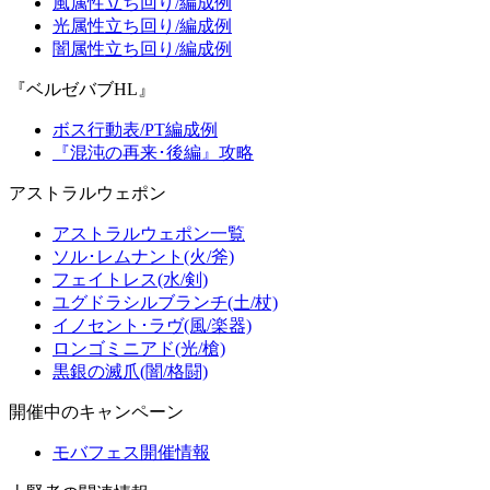
風属性立ち回り/編成例
光属性立ち回り/編成例
闇属性立ち回り/編成例
『ベルゼバブHL』
ボス行動表/PT編成例
『混沌の再来･後編』攻略
アストラルウェポン
アストラルウェポン一覧
ソル･レムナント(火/斧)
フェイトレス(水/剣)
ユグドラシルブランチ(土/杖)
イノセント･ラヴ(風/楽器)
ロンゴミニアド(光/槍)
黒銀の滅爪(闇/格闘)
開催中のキャンペーン
モバフェス開催情報