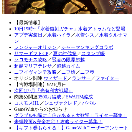
【最新情報】
10日19時~「水着復刻ガチャ」水着アトゥムなど登場
アプデ実装日
／
水着ハイラ
／
水着シス
／
水着タル子マ
ン
レンジャーオリジン
／
シャーマンキングコラボ
サマーギフトCP
／
夏の討伐祭
／
スタンプ帳
ソロモナス攻略
／
賢者の限界超越
超越マリアテレサ
／
超越カイム
ニフイヴィンテ攻略
／
ニフ槍
／
ニフ琴
オリジン関連
ウィザード
／
ランサー
／
ファイター
【古戦場関連】9/21(月)~
次回は9月『光有利古戦場』
肉集め関連
3500万編成
／
SWARM編成
コスモスHL
／
シュヴァクレド
／
パパル
GameWithからのお知らせ
グラブル知識に自信がある人大歓迎！ライター募集！
未経験可&完全在宅！攻略ライター募集！
【ギフト券もらえる！】GameWithユーザーアンケート