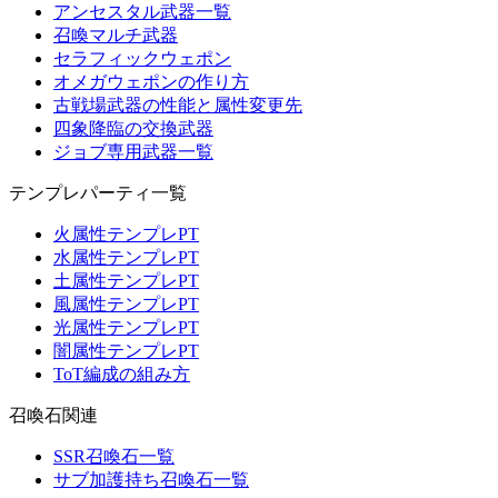
アンセスタル武器一覧
召喚マルチ武器
セラフィックウェポン
オメガウェポンの作り方
古戦場武器の性能と属性変更先
四象降臨の交換武器
ジョブ専用武器一覧
テンプレパーティ一覧
火属性テンプレPT
水属性テンプレPT
土属性テンプレPT
風属性テンプレPT
光属性テンプレPT
闇属性テンプレPT
ToT編成の組み方
召喚石関連
SSR召喚石一覧
サブ加護持ち召喚石一覧