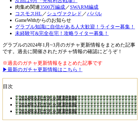
次回は9月『光有利古戦場』
肉集め関連
3500万編成
／
SWARM編成
コスモスHL
／
シュヴァクレド
／
パパル
GameWithからのお知らせ
グラブル知識に自信がある人大歓迎！ライター募集！
未経験可&完全在宅！攻略ライター募集！
グラブルの2024年1月~3月のガチャ更新情報をまとめた記事
です。過去に開催されたガチャ情報の確認にどうぞ！
※過去のガチャ更新情報をまとめた記事です
▶最新のガチャ更新情報はこちら！
目次
2024年6月ガチャ更新情報
2024年5月ガチャ更新情報
2024年4月ガチャ更新情報