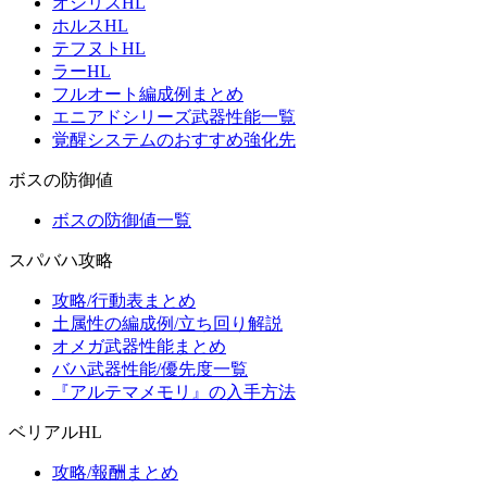
オシリスHL
ホルスHL
テフヌトHL
ラーHL
フルオート編成例まとめ
エニアドシリーズ武器性能一覧
覚醒システムのおすすめ強化先
ボスの防御値
ボスの防御値一覧
スパバハ攻略
攻略/行動表まとめ
土属性の編成例/立ち回り解説
オメガ武器性能まとめ
バハ武器性能/優先度一覧
『アルテマメモリ』の入手方法
ベリアルHL
攻略/報酬まとめ