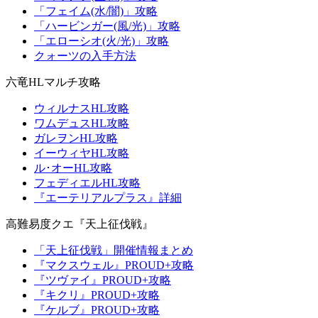
「フェイム(水/闇)」攻略
「ハービンガー(風/光)」攻略
「エローシオ(火/光)」攻略
クォーツの入手方法
六竜HLマルチ攻略
ウィルナスHL攻略
ワムデュスHL攻略
ガレヲンHL攻略
イーウィヤHL攻略
ル･オーHL攻略
フェディエルHL攻略
『エーテリアルプラス』詳細
高難易度クエ『天上征伐戦』
「天上征伐戦」開催情報まとめ
『マクスウェル』PROUD+攻略
『ツヴァイ』PROUD+攻略
『キクリ』PROUD+攻略
『ケルブ』PROUD+攻略