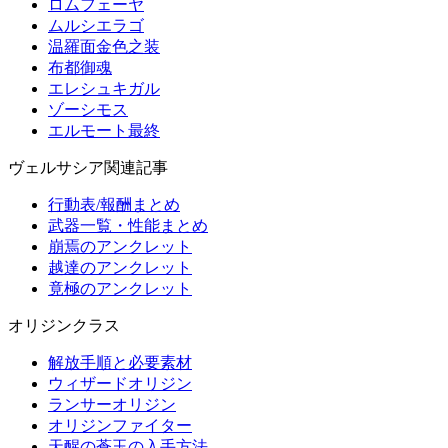
ロムフェーヤ
ムルシエラゴ
温羅面金色之装
布都御魂
エレシュキガル
ゾーシモス
エルモート最終
ヴェルサシア関連記事
行動表/報酬まとめ
武器一覧・性能まとめ
崩焉のアンクレット
越達のアンクレット
竟極のアンクレット
オリジンクラス
解放手順と必要素材
ウィザードオリジン
ランサーオリジン
オリジンファイター
天醒の蒼玉の入手方法