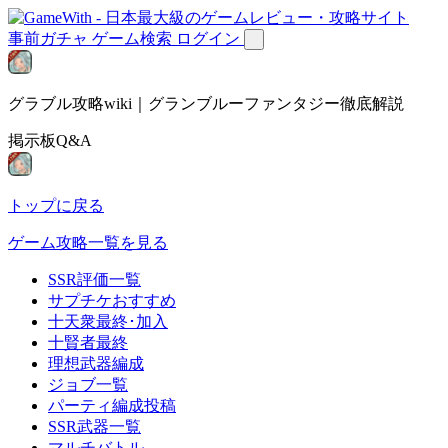
事前ガチャ
ゲーム検索
ログイン
グラブル攻略wiki｜グランブルーファンタジー徹底解説
掲示板Q&A
トップに戻る
ゲーム攻略一覧を見る
SSR評価一覧
サプチケおすすめ
十天衆最終･加入
十賢者最終
理想武器編成
ジョブ一覧
パーティ編成投稿
SSR武器一覧
マルチバトル