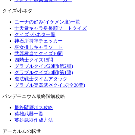
クイズ/小ネタ
ニーナの好み(イケメン度)一覧
十天衆キャラ身長順ソートクイズ
クイズ･小ネタ一覧
神石所持率チェッカー
巫女推しキャラソート
武器種当てクイズ10問
四騎士クイズ15問
グラブルクイズ20問(第2弾)
グラブルクイズ20問(第1弾)
魔法戦士タイムアタック
グラブル楽器武器クイズ(全20問)
パンデモニウム最終階層攻略
最終階層ボス攻略
英雄武器一覧
英雄武器作成方法
アーカルムの転世