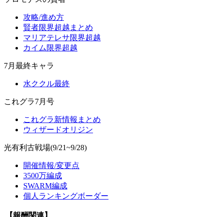
攻略/進め方
賢者限界超越まとめ
マリアテレサ限界超越
カイム限界超越
7月最終キャラ
水ククル最終
これグラ7月号
これグラ新情報まとめ
ウィザードオリジン
光有利古戦場(9/21~9/28)
開催情報/変更点
3500万編成
SWARM編成
個人ランキングボーダー
【報酬関連】