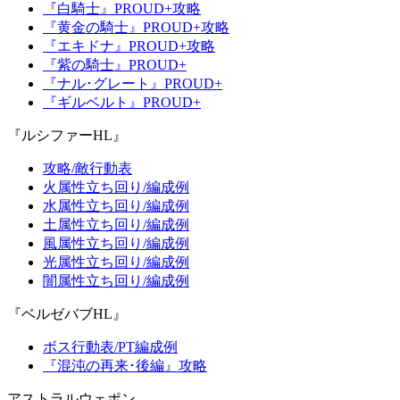
『白騎士』PROUD+攻略
『黄金の騎士』PROUD+攻略
『エキドナ』PROUD+攻略
『紫の騎士』PROUD+
『ナル･グレート』PROUD+
『ギルベルト』PROUD+
『ルシファーHL』
攻略/敵行動表
火属性立ち回り/編成例
水属性立ち回り/編成例
土属性立ち回り/編成例
風属性立ち回り/編成例
光属性立ち回り/編成例
闇属性立ち回り/編成例
『ベルゼバブHL』
ボス行動表/PT編成例
『混沌の再来･後編』攻略
アストラルウェポン