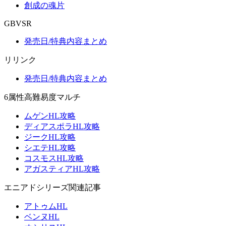
創成の魂片
GBVSR
発売日/特典内容まとめ
リリンク
発売日/特典内容まとめ
6属性高難易度マルチ
ムゲンHL攻略
ディアスポラHL攻略
ジークHL攻略
シエテHL攻略
コスモスHL攻略
アガスティアHL攻略
エニアドシリーズ関連記事
アトゥムHL
ベンヌHL