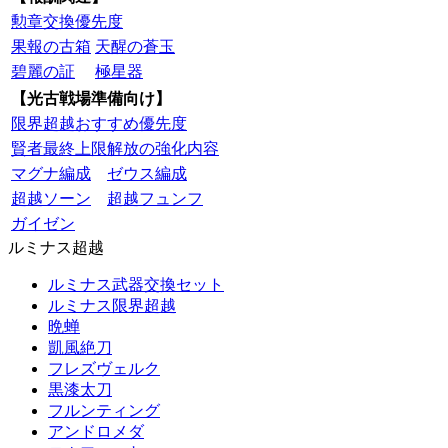
勲章交換優先度
果報の古箱
天醒の蒼玉
碧麗の証
極星器
【光古戦場準備向け】
限界超越おすすめ優先度
賢者最終上限解放の強化内容
マグナ編成
ゼウス編成
超越ソーン
超越フュンフ
ガイゼン
ルミナス超越
ルミナス武器交換セット
ルミナス限界超越
晩蝉
凱風絶刀
フレズヴェルク
黒漆太刀
フルンティング
アンドロメダ