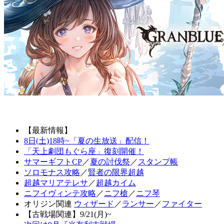
【最新情報】
8日(土)18時~「夏の生放送」配信！
「天上劇団もぐら座」復刻開催！
サマーギフトCP
／
夏の討伐祭
／
スタンプ帳
ソロモナス攻略
／
賢者の限界超越
超越マリアテレサ
／
超越カイム
ニフイヴィンテ攻略
／
ニフ槍
／
ニフ琴
オリジン関連
ウィザード
／
ランサー
／
ファイター
【古戦場関連】9/21(月)~