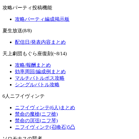
攻略パーティ投稿機能
攻略パーティ編成掲示板
夏生放送(8/8)
配信日/発表内容まとめ
天上劇団もぐら座復刻(~8/14)
攻略/報酬まとめ
効率周回/編成例まとめ
マルチバトルボス攻略
シングルバトル攻略
6人ニフイヴィンテ
ニフイヴィンテ(6人)まとめ
禁命の魔槍(ニフ槍)
禁命の溟弦(ニフ琴)
ニフイヴィンテ(召喚石)5凸
ソロモナスの賢者