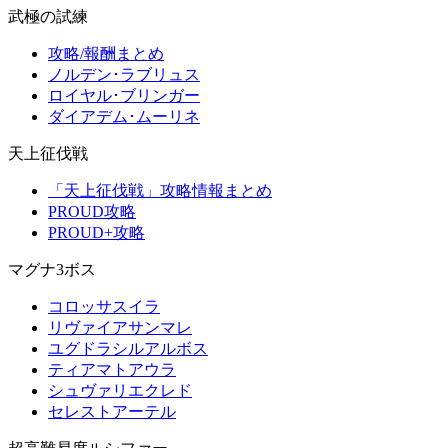
武極の試練
攻略/報酬まとめ
ノルデン･ラブリュス
ロイヤル･ブリンガー
ダイアデム･ムーリネ
天上征伐戦
「天上征伐戦」攻略情報まとめ
PROUD攻略
PROUD+攻略
マグナ3ボス
コロッサスイラ
リヴァイアサンマレ
ユグドラシルアルボス
ティアマトアウラ
シュヴァリエクレド
セレストアーテル