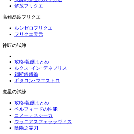
解放フリクエ
高難易度フリクエ
ルシゼロフリクエ
フリクエ天元
神匠の試練
攻略/報酬まとめ
ルクス･イン･デネブリス
鎖断鉄鋼拳
ギタロン･マエストロ
魔星の試練
攻略/報酬まとめ
ペルフィードの性能
コメーテスシーカ
ウラニアスフェララヴドス
陰陽之霊刀