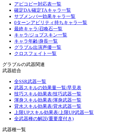
アビコピー対応表一覧
確定DA/確定TAキャラ一覧
サブメンバー効果キャラ一覧
0ターンアビリティ持ちキャラ一覧
最終キャラ/召喚石一覧
キャラ/ジョブスキン一覧
キャラ年齢/身長一覧
グラブル出演声優一覧
クロスフェイト一覧
グラブルの武器関連
武器総合
全SSR武器一覧
武器スキルの効果量一覧/早見表
技巧スキル効果表/技巧武器一覧
渾身スキル効果表/渾身武器一覧
背水スキル効果表/背水武器一覧
上限UPスキル効果表/上限UP武器一覧
全武器種の解説(重要度付き)
武器種一覧