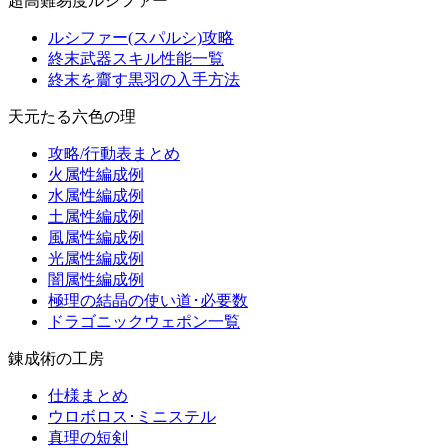
超高難易度ルシファー
ルシファー(スパルシ)攻略
終末武器スキル性能一覧
終末を齎す黒羽の入手方法
天元たる六色の理
攻略/行動表まとめ
火属性編成例
水属性編成例
土属性編成例
風属性編成例
光属性編成例
闇属性編成例
極理の結晶の使い道･必要数
ドラゴニックウェポン一覧
錬成術の工房
仕様まとめ
ウロボロス･ミニステル
真理の短剣