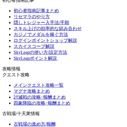
初心者指南記事
初心者指南記事まとめ
リセマラのやり方
隠しトレジャー入手法/手順
スキル上げの効率的な組み合わせ
カジノでメダルを稼ぐ方法
ログインポイントショップ解説
スカイスコープ解説
SkyLeapの使い方/設定方法
SkyLeapポイント解説
攻略情報
クエスト攻略
メインクエスト攻略一覧
マグナ攻略まとめ
討滅戦の攻略･報酬まとめ
四象降臨の攻略･報酬まとめ
古戦場/十天衆情報
古戦場の進め方/報酬