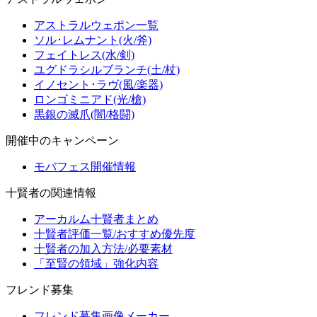
アストラルウェポン一覧
ソル･レムナント(火/斧)
フェイトレス(水/剣)
ユグドラシルブランチ(土/杖)
イノセント･ラヴ(風/楽器)
ロンゴミニアド(光/槍)
黒銀の滅爪(闇/格闘)
開催中のキャンペーン
モバフェス開催情報
十賢者の関連情報
アーカルム十賢者まとめ
十賢者評価一覧/おすすめ優先度
十賢者の加入方法/必要素材
「至賢の領域」強化内容
フレンド募集
フレンド募集画像メーカー