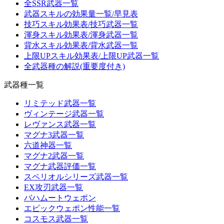
全SSR武器一覧
武器スキルの効果量一覧/早見表
技巧スキル効果表/技巧武器一覧
渾身スキル効果表/渾身武器一覧
背水スキル効果表/背水武器一覧
上限UPスキル効果表/上限UP武器一覧
全武器種の解説(重要度付き)
武器種一覧
リミテッド武器一覧
ヴィンテージ武器一覧
レヴァンス武器一覧
マグナ3武器一覧
六道神器一覧
マグナ2武器一覧
マグナ武器評価一覧
スペリオルシリーズ武器一覧
EX攻刃武器一覧
バハムートウェポン
エピックウェポン性能一覧
コスモス武器一覧