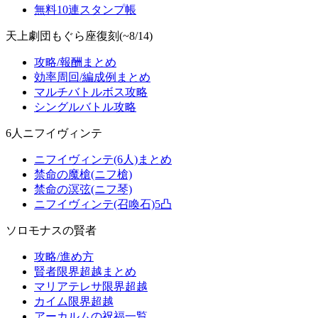
無料10連スタンプ帳
天上劇団もぐら座復刻(~8/14)
攻略/報酬まとめ
効率周回/編成例まとめ
マルチバトルボス攻略
シングルバトル攻略
6人ニフイヴィンテ
ニフイヴィンテ(6人)まとめ
禁命の魔槍(ニフ槍)
禁命の溟弦(ニフ琴)
ニフイヴィンテ(召喚石)5凸
ソロモナスの賢者
攻略/進め方
賢者限界超越まとめ
マリアテレサ限界超越
カイム限界超越
アーカルムの祝福一覧