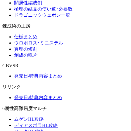
闇属性編成例
極理の結晶の使い道･必要数
ドラゴニックウェポン一覧
錬成術の工房
仕様まとめ
ウロボロス･ミニステル
真理の短剣
創成の魂片
GBVSR
発売日/特典内容まとめ
リリンク
発売日/特典内容まとめ
6属性高難易度マルチ
ムゲンHL攻略
ディアスポラHL攻略