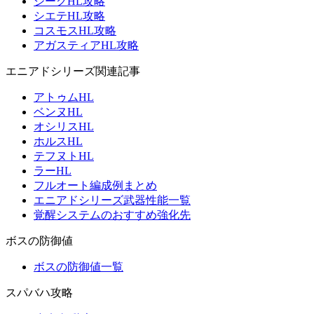
ジークHL攻略
シエテHL攻略
コスモスHL攻略
アガスティアHL攻略
エニアドシリーズ関連記事
アトゥムHL
ベンヌHL
オシリスHL
ホルスHL
テフヌトHL
ラーHL
フルオート編成例まとめ
エニアドシリーズ武器性能一覧
覚醒システムのおすすめ強化先
ボスの防御値
ボスの防御値一覧
スパバハ攻略