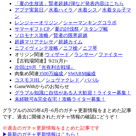
「夏の生放送」賢者超越2弾など発表内容はこちら
アプデ実装日
／
水着ハイラ
／
水着シス
／
水着タル子マ
ン
レンジャーオリジン
／
シャーマンキングコラボ
サマーギフトCP
／
夏の討伐祭
／
スタンプ帳
ソロモナス攻略
／
賢者の限界超越
超越マリアテレサ
／
超越カイム
ニフイヴィンテ攻略
／
ニフ槍
／
ニフ琴
オリジン関連
ウィザード
／
ランサー
／
ファイター
【古戦場関連】9/21(月)~
次回は9月『光有利古戦場』
肉集め関連
3500万編成
／
SWARM編成
コスモスHL
／
シュヴァクレド
／
パパル
GameWithからのお知らせ
グラブル知識に自信がある人大歓迎！ライター募集！
未経験可&完全在宅！攻略ライター募集！
グラブルの2025年4月~6月のガチャ更新情報をまとめた記事
です。過去に開催されたガチャ情報の確認にどうぞ！
※過去のガチャ更新情報をまとめた記事です
▶最新のガチャ更新情報はこちら！