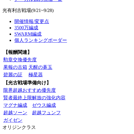
光有利古戦場(9/21~9/28)
開催情報/変更点
3500万編成
SWARM編成
個人ランキングボーダー
【報酬関連】
勲章交換優先度
果報の古箱
天醒の蒼玉
碧麗の証
極星器
【光古戦場準備向け】
限界超越おすすめ優先度
賢者最終上限解放の強化内容
マグナ編成
ゼウス編成
超越ソーン
超越フュンフ
ガイゼン
オリジンクラス