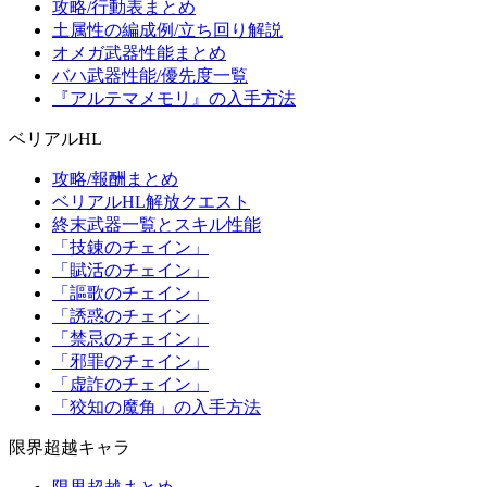
攻略/行動表まとめ
土属性の編成例/立ち回り解説
オメガ武器性能まとめ
バハ武器性能/優先度一覧
『アルテマメモリ』の入手方法
ベリアルHL
攻略/報酬まとめ
ベリアルHL解放クエスト
終末武器一覧とスキル性能
「技錬のチェイン」
「賦活のチェイン」
「謳歌のチェイン」
「誘惑のチェイン」
「禁忌のチェイン」
「邪罪のチェイン」
「虚詐のチェイン」
「狡知の魔角」の入手方法
限界超越キャラ