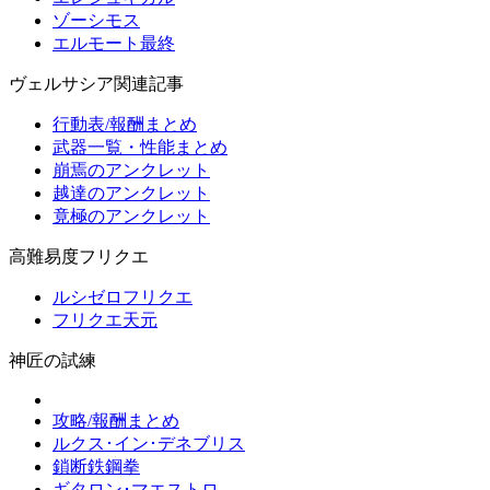
ゾーシモス
エルモート最終
ヴェルサシア関連記事
行動表/報酬まとめ
武器一覧・性能まとめ
崩焉のアンクレット
越達のアンクレット
竟極のアンクレット
高難易度フリクエ
ルシゼロフリクエ
フリクエ天元
神匠の試練
攻略/報酬まとめ
ルクス･イン･デネブリス
鎖断鉄鋼拳
ギタロン･マエストロ