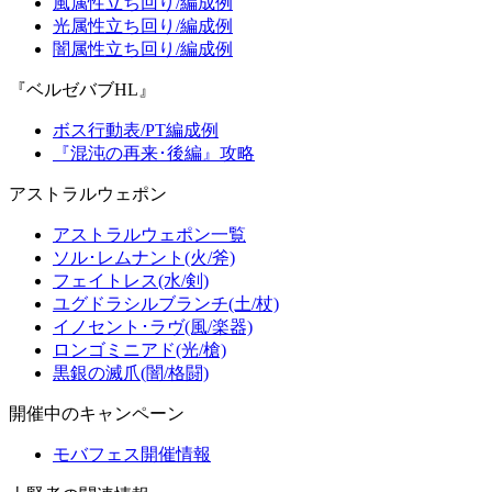
風属性立ち回り/編成例
光属性立ち回り/編成例
闇属性立ち回り/編成例
『ベルゼバブHL』
ボス行動表/PT編成例
『混沌の再来･後編』攻略
アストラルウェポン
アストラルウェポン一覧
ソル･レムナント(火/斧)
フェイトレス(水/剣)
ユグドラシルブランチ(土/杖)
イノセント･ラヴ(風/楽器)
ロンゴミニアド(光/槍)
黒銀の滅爪(闇/格闘)
開催中のキャンペーン
モバフェス開催情報