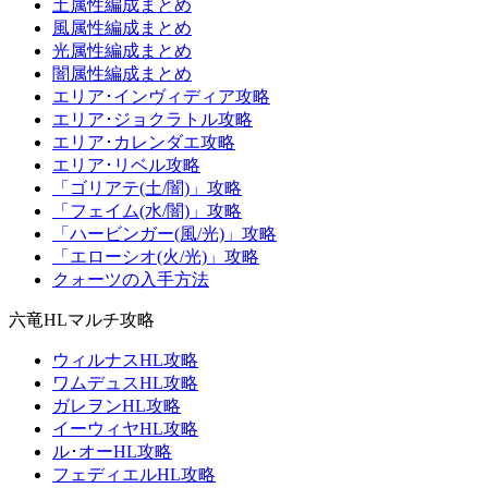
土属性編成まとめ
風属性編成まとめ
光属性編成まとめ
闇属性編成まとめ
エリア･インヴィディア攻略
エリア･ジョクラトル攻略
エリア･カレンダエ攻略
エリア･リベル攻略
「ゴリアテ(土/闇)」攻略
「フェイム(水/闇)」攻略
「ハービンガー(風/光)」攻略
「エローシオ(火/光)」攻略
クォーツの入手方法
六竜HLマルチ攻略
ウィルナスHL攻略
ワムデュスHL攻略
ガレヲンHL攻略
イーウィヤHL攻略
ル･オーHL攻略
フェディエルHL攻略