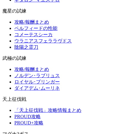
魔星の試練
攻略/報酬まとめ
ペルフィードの性能
コメーテスシーカ
ウラニアスフェララヴドス
陰陽之霊刀
武極の試練
攻略/報酬まとめ
ノルデン･ラブリュス
ロイヤル･ブリンガー
ダイアデム･ムーリネ
天上征伐戦
「天上征伐戦」攻略情報まとめ
PROUD攻略
PROUD+攻略
マグナ3ボス