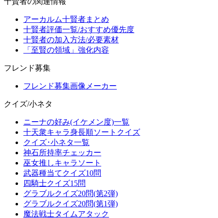
十賢者の関連情報
アーカルム十賢者まとめ
十賢者評価一覧/おすすめ優先度
十賢者の加入方法/必要素材
「至賢の領域」強化内容
フレンド募集
フレンド募集画像メーカー
クイズ/小ネタ
ニーナの好み(イケメン度)一覧
十天衆キャラ身長順ソートクイズ
クイズ･小ネタ一覧
神石所持率チェッカー
巫女推しキャラソート
武器種当てクイズ10問
四騎士クイズ15問
グラブルクイズ20問(第2弾)
グラブルクイズ20問(第1弾)
魔法戦士タイムアタック