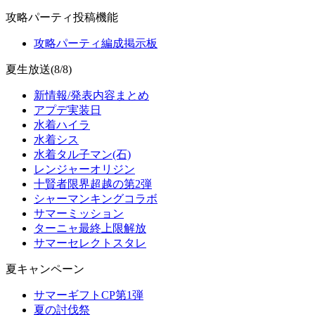
攻略パーティ投稿機能
攻略パーティ編成掲示板
夏生放送(8/8)
新情報/発表内容まとめ
アプデ実装日
水着ハイラ
水着シス
水着タル子マン(石)
レンジャーオリジン
十賢者限界超越の第2弾
シャーマンキングコラボ
サマーミッション
ターニャ最終上限解放
サマーセレクトスタレ
夏キャンペーン
サマーギフトCP第1弾
夏の討伐祭