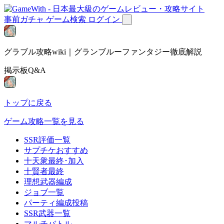
事前ガチャ
ゲーム検索
ログイン
グラブル攻略wiki｜グランブルーファンタジー徹底解説
掲示板Q&A
トップに戻る
ゲーム攻略一覧を見る
SSR評価一覧
サプチケおすすめ
十天衆最終･加入
十賢者最終
理想武器編成
ジョブ一覧
パーティ編成投稿
SSR武器一覧
マルチバトル