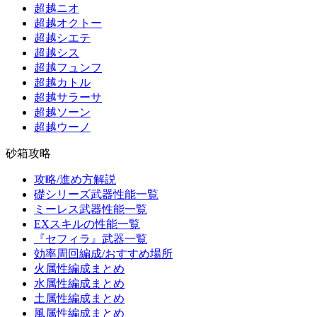
超越ニオ
超越オクトー
超越シエテ
超越シス
超越フュンフ
超越カトル
超越サラーサ
超越ソーン
超越ウーノ
砂箱攻略
攻略/進め方解説
礎シリーズ武器性能一覧
ミーレス武器性能一覧
EXスキルの性能一覧
『セフィラ』武器一覧
効率周回編成/おすすめ場所
火属性編成まとめ
水属性編成まとめ
土属性編成まとめ
風属性編成まとめ