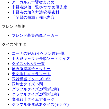
アーカルム十賢者まとめ
十賢者評価一覧/おすすめ優先度
十賢者の加入方法/必要素材
「至賢の領域」強化内容
フレンド募集
フレンド募集画像メーカー
クイズ/小ネタ
ニーナの好み(イケメン度)一覧
十天衆キャラ身長順ソートクイズ
クイズ･小ネタ一覧
神石所持率チェッカー
巫女推しキャラソート
武器種当てクイズ10問
四騎士クイズ15問
グラブルクイズ20問(第2弾)
グラブルクイズ20問(第1弾)
魔法戦士タイムアタック
グラブル楽器武器クイズ(全20問)