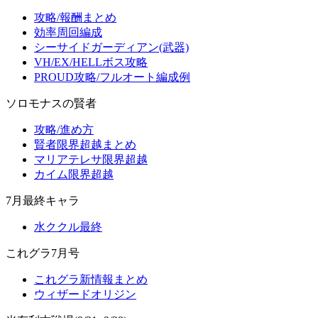
攻略/報酬まとめ
効率周回編成
シーサイドガーディアン(武器)
VH/EX/HELLボス攻略
PROUD攻略/フルオート編成例
ソロモナスの賢者
攻略/進め方
賢者限界超越まとめ
マリアテレサ限界超越
カイム限界超越
7月最終キャラ
水ククル最終
これグラ7月号
これグラ新情報まとめ
ウィザードオリジン