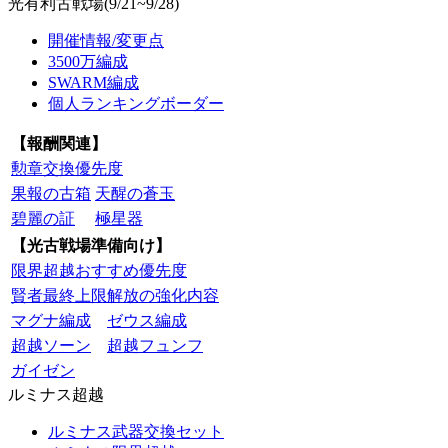
光有利古戦場(9/21~9/28)
開催情報/変更点
3500万編成
SWARM編成
個人ランキングボーダー
【報酬関連】
勲章交換優先度
果報の古箱
天醒の蒼玉
碧麗の証
極星器
【光古戦場準備向け】
限界超越おすすめ優先度
賢者最終上限解放の強化内容
マグナ編成
ゼウス編成
超越ソーン
超越フュンフ
ガイゼン
ルミナス超越
ルミナス武器交換セット