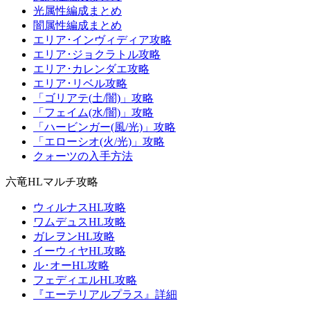
光属性編成まとめ
闇属性編成まとめ
エリア･インヴィディア攻略
エリア･ジョクラトル攻略
エリア･カレンダエ攻略
エリア･リベル攻略
「ゴリアテ(土/闇)」攻略
「フェイム(水/闇)」攻略
「ハービンガー(風/光)」攻略
「エローシオ(火/光)」攻略
クォーツの入手方法
六竜HLマルチ攻略
ウィルナスHL攻略
ワムデュスHL攻略
ガレヲンHL攻略
イーウィヤHL攻略
ル･オーHL攻略
フェディエルHL攻略
『エーテリアルプラス』詳細