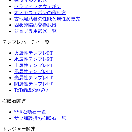
召喚マルチ武器
セラフィックウェポン
オメガウェポンの作り方
古戦場武器の性能と属性変更先
四象降臨の交換武器
ジョブ専用武器一覧
テンプレパーティ一覧
火属性テンプレPT
水属性テンプレPT
土属性テンプレPT
風属性テンプレPT
光属性テンプレPT
闇属性テンプレPT
ToT編成の組み方
召喚石関連
SSR召喚石一覧
サブ加護持ち召喚石一覧
トレジャー関連