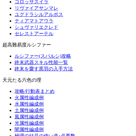
コロッサスイラ
リヴァイアサンマレ
ユグドラシルアルボス
ティアマトアウラ
シュヴァリエクレド
セレストアーテル
超高難易度ルシファー
ルシファー(スパルシ)攻略
終末武器スキル性能一覧
終末を齎す黒羽の入手方法
天元たる六色の理
攻略/行動表まとめ
火属性編成例
水属性編成例
土属性編成例
風属性編成例
光属性編成例
闇属性編成例
極理の結晶の使い道･必要数