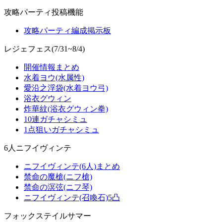
攻略パーティ投稿機能
攻略パーティ編成掲示板
レジェフェス(7/31~8/4)
開催情報まとめ
水着ヨウ(水属性)
愛沿之浮袋(水着ヨウ弓)
浴衣グウィン
炸華紋(浴衣グウィン拳)
10連ガチャシミュ
1点狙いガチャシミュ
6人ニフイヴィンテ
ニフイヴィンテ(6人)まとめ
禁命の魔槍(ニフ槍)
禁命の溟弦(ニフ琴)
ニフイヴィンテ(召喚石)5凸
フォックステイルサマー