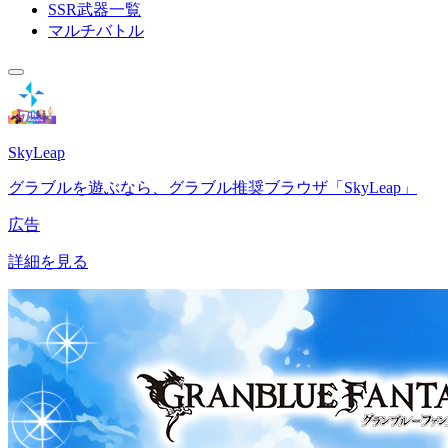
SSR武器一覧
マルチバトル
SkyLeap
グラブルを遊ぶなら、グラブル推奨ブラウザ「SkyLeap」
広告
詳細を見る