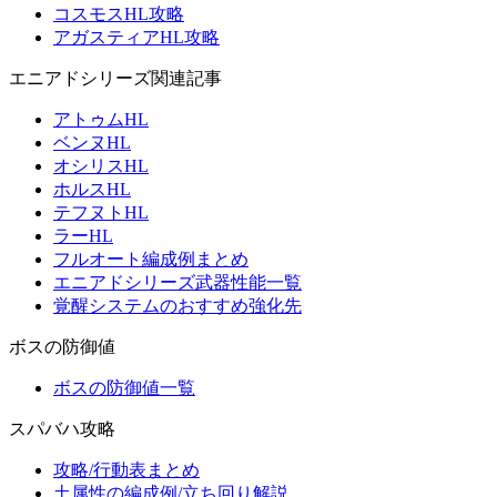
コスモスHL攻略
アガスティアHL攻略
エニアドシリーズ関連記事
アトゥムHL
ベンヌHL
オシリスHL
ホルスHL
テフヌトHL
ラーHL
フルオート編成例まとめ
エニアドシリーズ武器性能一覧
覚醒システムのおすすめ強化先
ボスの防御値
ボスの防御値一覧
スパバハ攻略
攻略/行動表まとめ
土属性の編成例/立ち回り解説