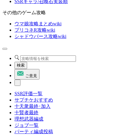
SSRキャラ/召喚石実装順
その他のゲーム攻略
ウマ娘攻略まとめwiki
プリコネR攻略wiki
シャドウバース攻略wiki
検索
ご意見
SSR評価一覧
サプチケおすすめ
十天衆最終･加入
十賢者最終
理想武器編成
ジョブ一覧
パーティ編成投稿