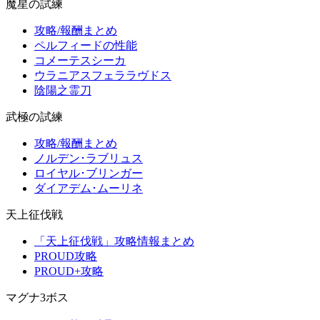
魔星の試練
攻略/報酬まとめ
ペルフィードの性能
コメーテスシーカ
ウラニアスフェララヴドス
陰陽之霊刀
武極の試練
攻略/報酬まとめ
ノルデン･ラブリュス
ロイヤル･ブリンガー
ダイアデム･ムーリネ
天上征伐戦
「天上征伐戦」攻略情報まとめ
PROUD攻略
PROUD+攻略
マグナ3ボス