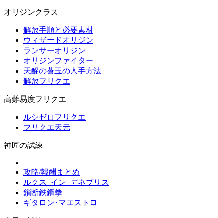
オリジンクラス
解放手順と必要素材
ウィザードオリジン
ランサーオリジン
オリジンファイター
天醒の蒼玉の入手方法
解放フリクエ
高難易度フリクエ
ルシゼロフリクエ
フリクエ天元
神匠の試練
攻略/報酬まとめ
ルクス･イン･デネブリス
鎖断鉄鋼拳
ギタロン･マエストロ