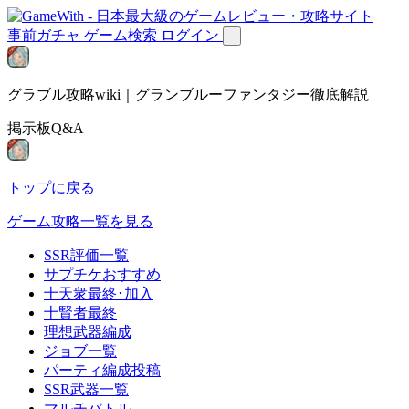
事前ガチャ
ゲーム検索
ログイン
グラブル攻略wiki｜グランブルーファンタジー徹底解説
掲示板Q&A
トップに戻る
ゲーム攻略一覧を見る
SSR評価一覧
サプチケおすすめ
十天衆最終･加入
十賢者最終
理想武器編成
ジョブ一覧
パーティ編成投稿
SSR武器一覧
マルチバトル