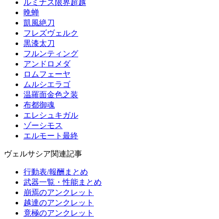
ルミナス限界超越
晩蝉
凱風絶刀
フレズヴェルク
黒漆太刀
フルンティング
アンドロメダ
ロムフェーヤ
ムルシエラゴ
温羅面金色之装
布都御魂
エレシュキガル
ゾーシモス
エルモート最終
ヴェルサシア関連記事
行動表/報酬まとめ
武器一覧・性能まとめ
崩焉のアンクレット
越達のアンクレット
竟極のアンクレット