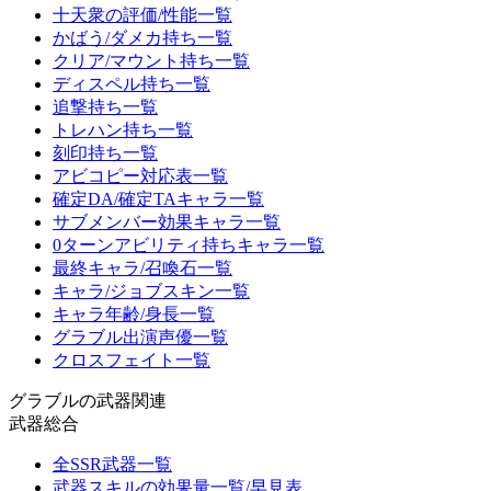
十天衆の評価/性能一覧
かばう/ダメカ持ち一覧
クリア/マウント持ち一覧
ディスペル持ち一覧
追撃持ち一覧
トレハン持ち一覧
刻印持ち一覧
アビコピー対応表一覧
確定DA/確定TAキャラ一覧
サブメンバー効果キャラ一覧
0ターンアビリティ持ちキャラ一覧
最終キャラ/召喚石一覧
キャラ/ジョブスキン一覧
キャラ年齢/身長一覧
グラブル出演声優一覧
クロスフェイト一覧
グラブルの武器関連
武器総合
全SSR武器一覧
武器スキルの効果量一覧/早見表