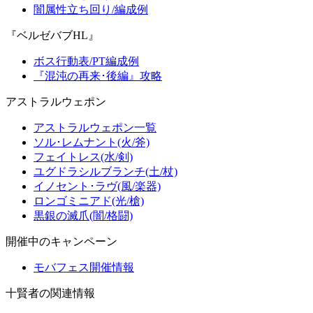
闇属性立ち回り/編成例
『ベルゼバブHL』
ボス行動表/PT編成例
『混沌の再来･後編』攻略
アストラルウェポン
アストラルウェポン一覧
ソル･レムナント(火/斧)
フェイトレス(水/剣)
ユグドラシルブランチ(土/杖)
イノセント･ラヴ(風/楽器)
ロンゴミニアド(光/槍)
黒銀の滅爪(闇/格闘)
開催中のキャンペーン
モバフェス開催情報
十賢者の関連情報