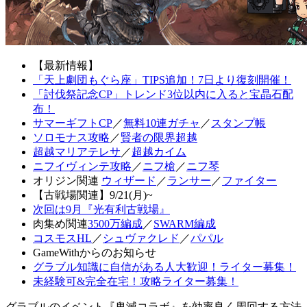
【最新情報】
「天上劇団もぐら座」TIPS追加！7日より復刻開催！
「討伐祭記念CP」トレンド3位以内に入ると宝晶石配
布！
サマーギフトCP
／
無料10連ガチャ
／
スタンプ帳
ソロモナス攻略
／
賢者の限界超越
超越マリアテレサ
／
超越カイム
ニフイヴィンテ攻略
／
ニフ槍
／
ニフ琴
オリジン関連
ウィザード
／
ランサー
／
ファイター
【古戦場関連】9/21(月)~
次回は9月『光有利古戦場』
肉集め関連
3500万編成
／
SWARM編成
コスモスHL
／
シュヴァクレド
／
パパル
GameWithからのお知らせ
グラブル知識に自信がある人大歓迎！ライター募集！
未経験可&完全在宅！攻略ライター募集！
グラブルのイベント『鬼滅コラボ』を効率良く周回する方法