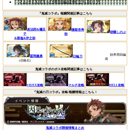
マルチEX/EX+の周回編成例/立ち回り方
『鬼滅コラボ』報酬関連記事はこちら
炭治郎&禰豆
煉獄杏寿
胡蝶しのぶ
子
郎
&善逸&伊之助
効率周回編
冨岡義勇
日輪刀
成
(召喚石)
鬼滅コラボのボス攻略関連記事はこちら
VH/EX攻略
マルチ攻略
HELL攻略
『鬼滅の刃コラボ』攻略/報酬情報はこちら！
鬼滅コラボ開催情報まとめ