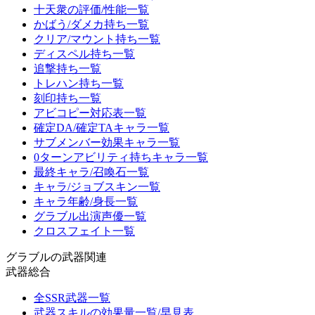
十天衆の評価/性能一覧
かばう/ダメカ持ち一覧
クリア/マウント持ち一覧
ディスペル持ち一覧
追撃持ち一覧
トレハン持ち一覧
刻印持ち一覧
アビコピー対応表一覧
確定DA/確定TAキャラ一覧
サブメンバー効果キャラ一覧
0ターンアビリティ持ちキャラ一覧
最終キャラ/召喚石一覧
キャラ/ジョブスキン一覧
キャラ年齢/身長一覧
グラブル出演声優一覧
クロスフェイト一覧
グラブルの武器関連
武器総合
全SSR武器一覧
武器スキルの効果量一覧/早見表