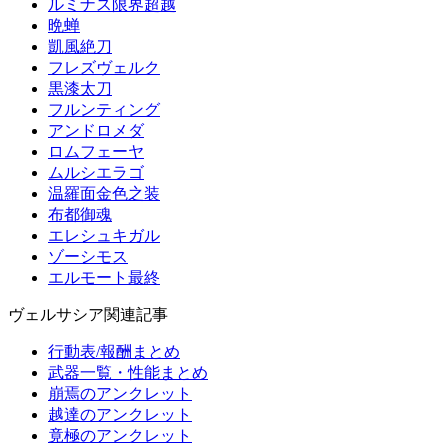
ルミナス限界超越
晩蝉
凱風絶刀
フレズヴェルク
黒漆太刀
フルンティング
アンドロメダ
ロムフェーヤ
ムルシエラゴ
温羅面金色之装
布都御魂
エレシュキガル
ゾーシモス
エルモート最終
ヴェルサシア関連記事
行動表/報酬まとめ
武器一覧・性能まとめ
崩焉のアンクレット
越達のアンクレット
竟極のアンクレット