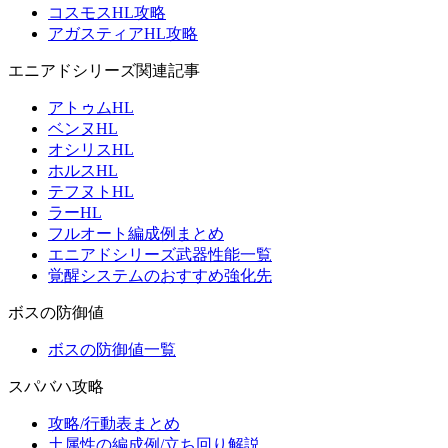
コスモスHL攻略
アガスティアHL攻略
エニアドシリーズ関連記事
アトゥムHL
ベンヌHL
オシリスHL
ホルスHL
テフヌトHL
ラーHL
フルオート編成例まとめ
エニアドシリーズ武器性能一覧
覚醒システムのおすすめ強化先
ボスの防御値
ボスの防御値一覧
スパバハ攻略
攻略/行動表まとめ
土属性の編成例/立ち回り解説