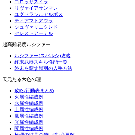
コロッサスイラ
リヴァイアサンマレ
ユグドラシルアルボス
ティアマトアウラ
シュヴァリエクレド
セレストアーテル
超高難易度ルシファー
ルシファー(スパルシ)攻略
終末武器スキル性能一覧
終末を齎す黒羽の入手方法
天元たる六色の理
攻略/行動表まとめ
火属性編成例
水属性編成例
土属性編成例
風属性編成例
光属性編成例
闇属性編成例
極理の結晶の使い道･必要数