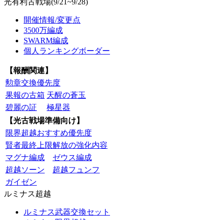
光有利古戦場(9/21~9/28)
開催情報/変更点
3500万編成
SWARM編成
個人ランキングボーダー
【報酬関連】
勲章交換優先度
果報の古箱
天醒の蒼玉
碧麗の証
極星器
【光古戦場準備向け】
限界超越おすすめ優先度
賢者最終上限解放の強化内容
マグナ編成
ゼウス編成
超越ソーン
超越フュンフ
ガイゼン
ルミナス超越
ルミナス武器交換セット