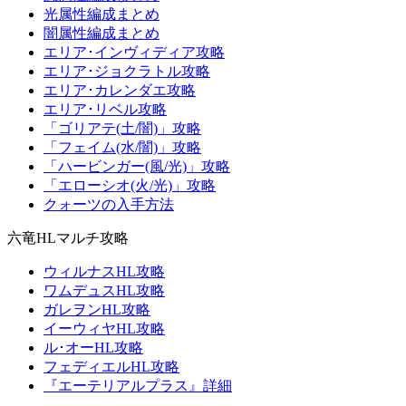
光属性編成まとめ
闇属性編成まとめ
エリア･インヴィディア攻略
エリア･ジョクラトル攻略
エリア･カレンダエ攻略
エリア･リベル攻略
「ゴリアテ(土/闇)」攻略
「フェイム(水/闇)」攻略
「ハービンガー(風/光)」攻略
「エローシオ(火/光)」攻略
クォーツの入手方法
六竜HLマルチ攻略
ウィルナスHL攻略
ワムデュスHL攻略
ガレヲンHL攻略
イーウィヤHL攻略
ル･オーHL攻略
フェディエルHL攻略
『エーテリアルプラス』詳細