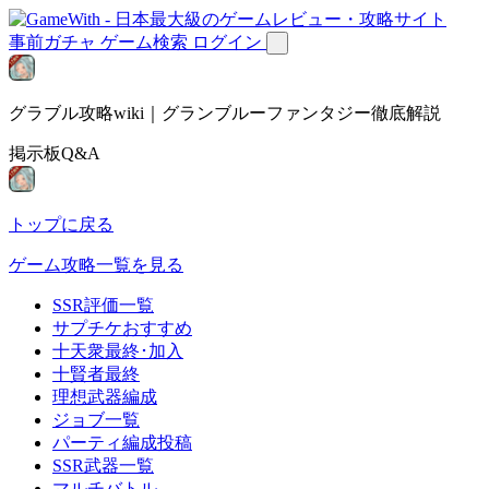
事前ガチャ
ゲーム検索
ログイン
グラブル攻略wiki｜グランブルーファンタジー徹底解説
掲示板Q&A
トップに戻る
ゲーム攻略一覧を見る
SSR評価一覧
サプチケおすすめ
十天衆最終･加入
十賢者最終
理想武器編成
ジョブ一覧
パーティ編成投稿
SSR武器一覧
マルチバトル