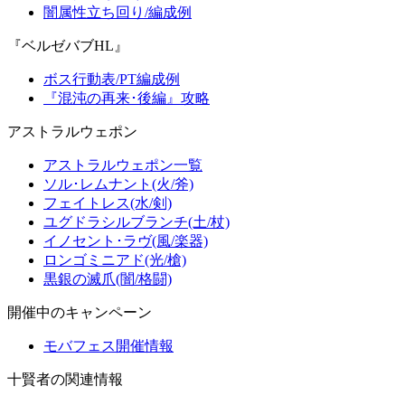
闇属性立ち回り/編成例
『ベルゼバブHL』
ボス行動表/PT編成例
『混沌の再来･後編』攻略
アストラルウェポン
アストラルウェポン一覧
ソル･レムナント(火/斧)
フェイトレス(水/剣)
ユグドラシルブランチ(土/杖)
イノセント･ラヴ(風/楽器)
ロンゴミニアド(光/槍)
黒銀の滅爪(闇/格闘)
開催中のキャンペーン
モバフェス開催情報
十賢者の関連情報