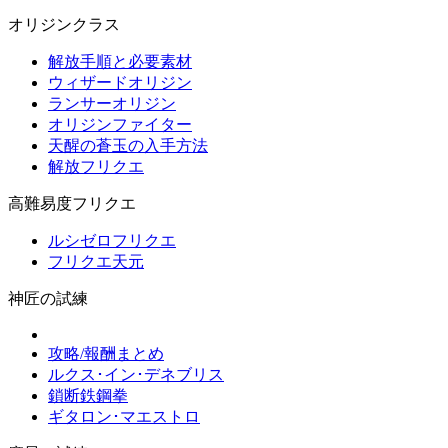
オリジンクラス
解放手順と必要素材
ウィザードオリジン
ランサーオリジン
オリジンファイター
天醒の蒼玉の入手方法
解放フリクエ
高難易度フリクエ
ルシゼロフリクエ
フリクエ天元
神匠の試練
攻略/報酬まとめ
ルクス･イン･デネブリス
鎖断鉄鋼拳
ギタロン･マエストロ