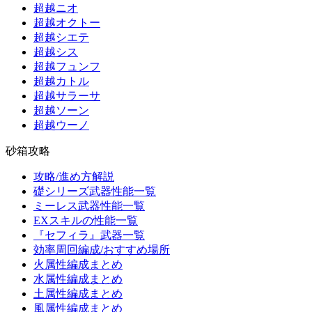
超越ニオ
超越オクトー
超越シエテ
超越シス
超越フュンフ
超越カトル
超越サラーサ
超越ソーン
超越ウーノ
砂箱攻略
攻略/進め方解説
礎シリーズ武器性能一覧
ミーレス武器性能一覧
EXスキルの性能一覧
『セフィラ』武器一覧
効率周回編成/おすすめ場所
火属性編成まとめ
水属性編成まとめ
土属性編成まとめ
風属性編成まとめ