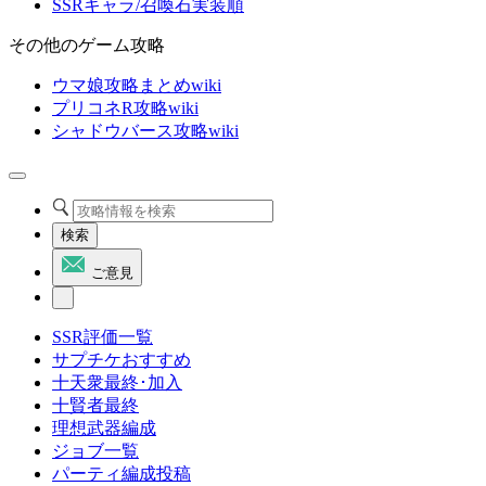
SSRキャラ/召喚石実装順
その他のゲーム攻略
ウマ娘攻略まとめwiki
プリコネR攻略wiki
シャドウバース攻略wiki
検索
ご意見
SSR評価一覧
サプチケおすすめ
十天衆最終･加入
十賢者最終
理想武器編成
ジョブ一覧
パーティ編成投稿