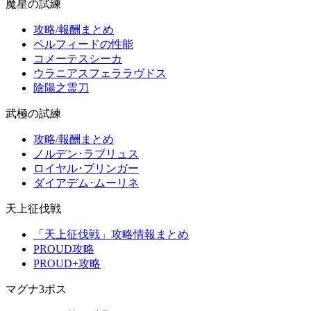
魔星の試練
攻略/報酬まとめ
ペルフィードの性能
コメーテスシーカ
ウラニアスフェララヴドス
陰陽之霊刀
武極の試練
攻略/報酬まとめ
ノルデン･ラブリュス
ロイヤル･ブリンガー
ダイアデム･ムーリネ
天上征伐戦
「天上征伐戦」攻略情報まとめ
PROUD攻略
PROUD+攻略
マグナ3ボス