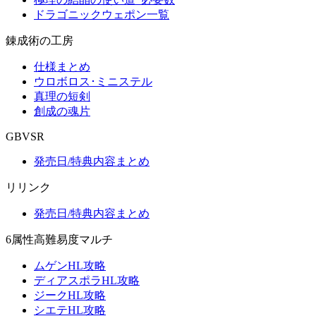
ドラゴニックウェポン一覧
錬成術の工房
仕様まとめ
ウロボロス･ミニステル
真理の短剣
創成の魂片
GBVSR
発売日/特典内容まとめ
リリンク
発売日/特典内容まとめ
6属性高難易度マルチ
ムゲンHL攻略
ディアスポラHL攻略
ジークHL攻略
シエテHL攻略