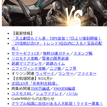
【最新情報】
「天上劇団もぐら座」TIPS追加！7日より復刻開催！
「討伐祭記念CP」トレンド3位以内に入ると宝晶石配
布！
サマーギフトCP
／
無料10連ガチャ
／
スタンプ帳
ソロモナス攻略
／
賢者の限界超越
超越マリアテレサ
／
超越カイム
ニフイヴィンテ攻略
／
ニフ槍
／
ニフ琴
オリジン関連
ウィザード
／
ランサー
／
ファイター
【古戦場関連】9/21(月)~
次回は9月『光有利古戦場』
肉集め関連
3500万編成
／
SWARM編成
コスモスHL
／
シュヴァクレド
／
パパル
GameWithからのお知らせ
グラブル知識に自信がある人大歓迎！ライター募集！