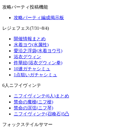
攻略パーティ投稿機能
攻略パーティ編成掲示板
レジェフェス(7/31~8/4)
開催情報まとめ
水着ヨウ(水属性)
愛沿之浮袋(水着ヨウ弓)
浴衣グウィン
炸華紋(浴衣グウィン拳)
10連ガチャシミュ
1点狙いガチャシミュ
6人ニフイヴィンテ
ニフイヴィンテ(6人)まとめ
禁命の魔槍(ニフ槍)
禁命の溟弦(ニフ琴)
ニフイヴィンテ(召喚石)5凸
フォックステイルサマー