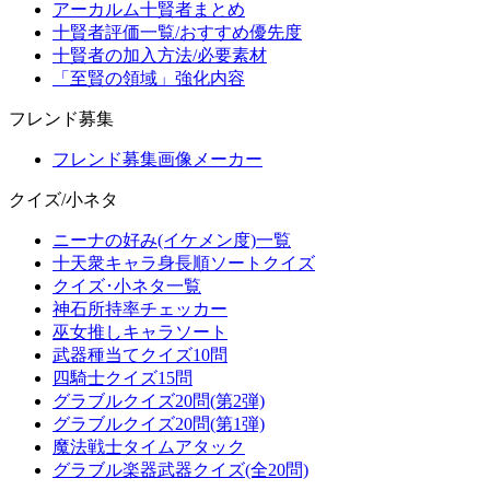
アーカルム十賢者まとめ
十賢者評価一覧/おすすめ優先度
十賢者の加入方法/必要素材
「至賢の領域」強化内容
フレンド募集
フレンド募集画像メーカー
クイズ/小ネタ
ニーナの好み(イケメン度)一覧
十天衆キャラ身長順ソートクイズ
クイズ･小ネタ一覧
神石所持率チェッカー
巫女推しキャラソート
武器種当てクイズ10問
四騎士クイズ15問
グラブルクイズ20問(第2弾)
グラブルクイズ20問(第1弾)
魔法戦士タイムアタック
グラブル楽器武器クイズ(全20問)