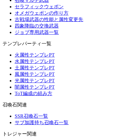
召喚マルチ武器
セラフィックウェポン
オメガウェポンの作り方
古戦場武器の性能と属性変更先
四象降臨の交換武器
ジョブ専用武器一覧
テンプレパーティ一覧
火属性テンプレPT
水属性テンプレPT
土属性テンプレPT
風属性テンプレPT
光属性テンプレPT
闇属性テンプレPT
ToT編成の組み方
召喚石関連
SSR召喚石一覧
サブ加護持ち召喚石一覧
トレジャー関連