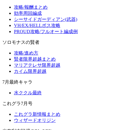
攻略/報酬まとめ
効率周回編成
シーサイドガーディアン(武器)
VH/EX/HELLボス攻略
PROUD攻略/フルオート編成例
ソロモナスの賢者
攻略/進め方
賢者限界超越まとめ
マリアテレサ限界超越
カイム限界超越
7月最終キャラ
水ククル最終
これグラ7月号
これグラ新情報まとめ
ウィザードオリジン