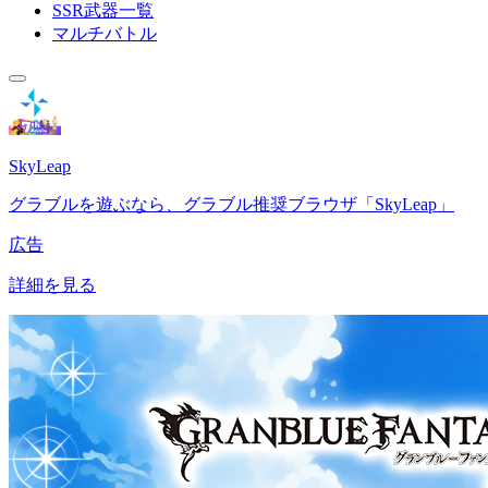
SSR武器一覧
マルチバトル
SkyLeap
グラブルを遊ぶなら、グラブル推奨ブラウザ「SkyLeap」
広告
詳細を見る