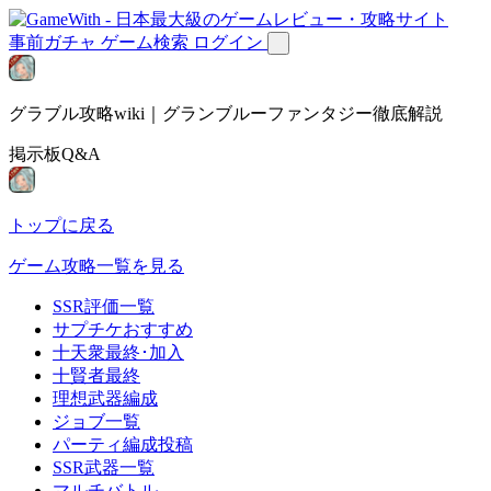
事前ガチャ
ゲーム検索
ログイン
グラブル攻略wiki｜グランブルーファンタジー徹底解説
掲示板Q&A
トップに戻る
ゲーム攻略一覧を見る
SSR評価一覧
サプチケおすすめ
十天衆最終･加入
十賢者最終
理想武器編成
ジョブ一覧
パーティ編成投稿
SSR武器一覧
マルチバトル