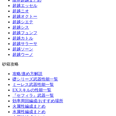
限界超越まとめ
超越エッセル
超越ニオ
超越オクトー
超越シエテ
超越シス
超越フュンフ
超越カトル
超越サラーサ
超越ソーン
超越ウーノ
砂箱攻略
攻略/進め方解説
礎シリーズ武器性能一覧
ミーレス武器性能一覧
EXスキルの性能一覧
『セフィラ』武器一覧
効率周回編成/おすすめ場所
火属性編成まとめ
水属性編成まとめ