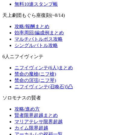
無料10連スタンプ帳
天上劇団もぐら座復刻(~8/14)
攻略/報酬まとめ
効率周回/編成例まとめ
マルチバトルボス攻略
シングルバトル攻略
6人ニフイヴィンテ
ニフイヴィンテ(6人)まとめ
禁命の魔槍(ニフ槍)
禁命の溟弦(ニフ琴)
ニフイヴィンテ(召喚石)5凸
ソロモナスの賢者
攻略/進め方
賢者限界超越まとめ
マリアテレサ限界超越
カイム限界超越
アーカルムの祝福一覧