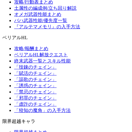
攻略/行動表まとめ
土属性の編成例/立ち回り解説
オメガ武器性能まとめ
バハ武器性能/優先度一覧
『アルテマメモリ』の入手方法
ベリアルHL
攻略/報酬まとめ
ベリアルHL解放クエスト
終末武器一覧とスキル性能
「技錬のチェイン」
「賦活のチェイン」
「謳歌のチェイン」
「誘惑のチェイン」
「禁忌のチェイン」
「邪罪のチェイン」
「虚詐のチェイン」
「狡知の魔角」の入手方法
限界超越キャラ