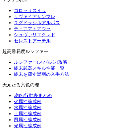
コロッサスイラ
リヴァイアサンマレ
ユグドラシルアルボス
ティアマトアウラ
シュヴァリエクレド
セレストアーテル
超高難易度ルシファー
ルシファー(スパルシ)攻略
終末武器スキル性能一覧
終末を齎す黒羽の入手方法
天元たる六色の理
攻略/行動表まとめ
火属性編成例
水属性編成例
土属性編成例
風属性編成例
光属性編成例