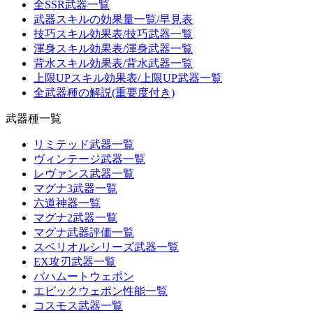
全SSR武器一覧
武器スキルの効果量一覧/早見表
技巧スキル効果表/技巧武器一覧
渾身スキル効果表/渾身武器一覧
背水スキル効果表/背水武器一覧
上限UPスキル効果表/上限UP武器一覧
全武器種の解説(重要度付き)
武器種一覧
リミテッド武器一覧
ヴィンテージ武器一覧
レヴァンス武器一覧
マグナ3武器一覧
六道神器一覧
マグナ2武器一覧
マグナ武器評価一覧
スペリオルシリーズ武器一覧
EX攻刃武器一覧
バハムートウェポン
エピックウェポン性能一覧
コスモス武器一覧