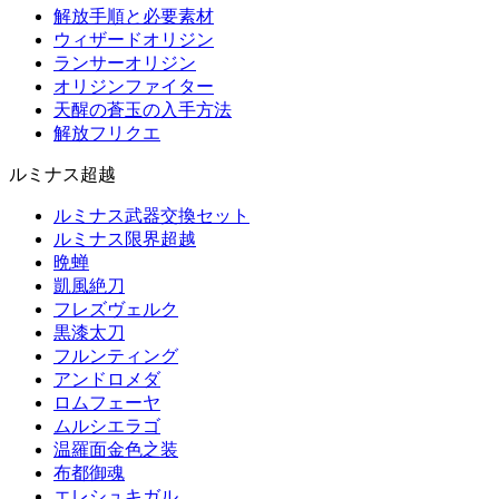
解放手順と必要素材
ウィザードオリジン
ランサーオリジン
オリジンファイター
天醒の蒼玉の入手方法
解放フリクエ
ルミナス超越
ルミナス武器交換セット
ルミナス限界超越
晩蝉
凱風絶刀
フレズヴェルク
黒漆太刀
フルンティング
アンドロメダ
ロムフェーヤ
ムルシエラゴ
温羅面金色之装
布都御魂
エレシュキガル