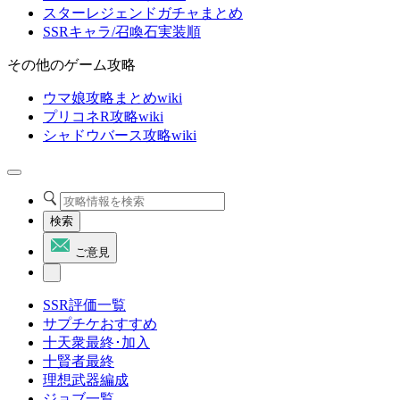
スターレジェンドガチャまとめ
SSRキャラ/召喚石実装順
その他のゲーム攻略
ウマ娘攻略まとめwiki
プリコネR攻略wiki
シャドウバース攻略wiki
検索
ご意見
SSR評価一覧
サプチケおすすめ
十天衆最終･加入
十賢者最終
理想武器編成
ジョブ一覧