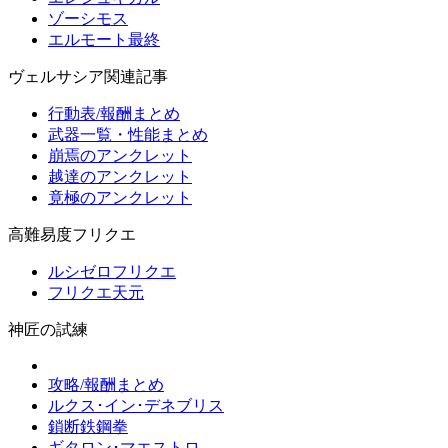
ゾーシモス
エルモート最終
ヴェルサシア関連記事
行動表/報酬まとめ
武器一覧・性能まとめ
崩焉のアンクレット
越達のアンクレット
竟極のアンクレット
高難易度フリクエ
ルシゼロフリクエ
フリクエ天元
神匠の試練
攻略/報酬まとめ
ルクス･イン･デネブリス
鎖断鉄鋼拳
ギタロン･マエストロ