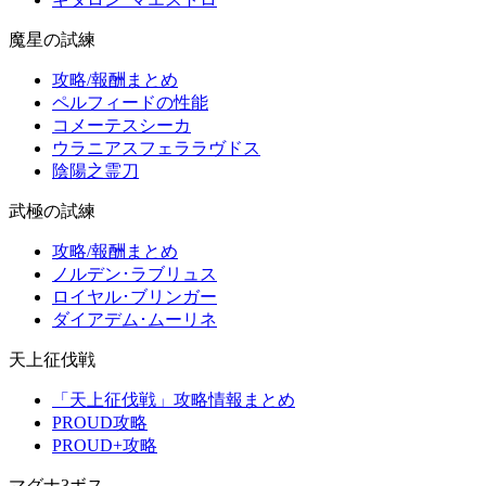
魔星の試練
攻略/報酬まとめ
ペルフィードの性能
コメーテスシーカ
ウラニアスフェララヴドス
陰陽之霊刀
武極の試練
攻略/報酬まとめ
ノルデン･ラブリュス
ロイヤル･ブリンガー
ダイアデム･ムーリネ
天上征伐戦
「天上征伐戦」攻略情報まとめ
PROUD攻略
PROUD+攻略
マグナ3ボス