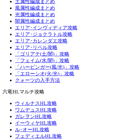
土属性編成まとめ
風属性編成まとめ
光属性編成まとめ
闇属性編成まとめ
エリア･インヴィディア攻略
エリア･ジョクラトル攻略
エリア･カレンダエ攻略
エリア･リベル攻略
「ゴリアテ(土/闇)」攻略
「フェイム(水/闇)」攻略
「ハービンガー(風/光)」攻略
「エローシオ(火/光)」攻略
クォーツの入手方法
六竜HLマルチ攻略
ウィルナスHL攻略
ワムデュスHL攻略
ガレヲンHL攻略
イーウィヤHL攻略
ル･オーHL攻略
フェディエルHL攻略