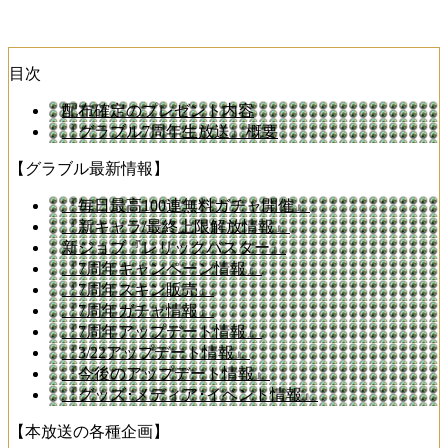
目次
配布確定のプレゼント内容
『グラブル7周年生放送』概要
【グラブル最新情報】
『毎日最高100連無料ガチャ開催』
『新キャラ/最終上限解放情報』
新ジョブ『レリックバスター』
『7周年キャンペーン情報』
『7周年スキン販売』
『7周年ガチャ情報』
『7周年アップデート情報』
『3/22アップデート情報』
『今後のアップデート情報』
『グッズ･メディア･イベント情報』
【本放送の各種企画】