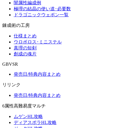
闇属性編成例
極理の結晶の使い道･必要数
ドラゴニックウェポン一覧
錬成術の工房
仕様まとめ
ウロボロス･ミニステル
真理の短剣
創成の魂片
GBVSR
発売日/特典内容まとめ
リリンク
発売日/特典内容まとめ
6属性高難易度マルチ
ムゲンHL攻略
ディアスポラHL攻略