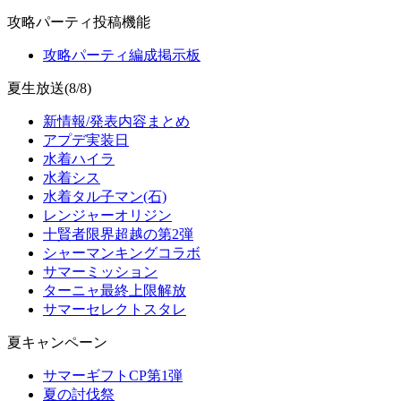
攻略パーティ投稿機能
攻略パーティ編成掲示板
夏生放送(8/8)
新情報/発表内容まとめ
アプデ実装日
水着ハイラ
水着シス
水着タル子マン(石)
レンジャーオリジン
十賢者限界超越の第2弾
シャーマンキングコラボ
サマーミッション
ターニャ最終上限解放
サマーセレクトスタレ
夏キャンペーン
サマーギフトCP第1弾
夏の討伐祭