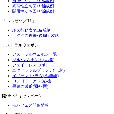
風属性立ち回り/編成例
光属性立ち回り/編成例
闇属性立ち回り/編成例
『ベルゼバブHL』
ボス行動表/PT編成例
『混沌の再来･後編』攻略
アストラルウェポン
アストラルウェポン一覧
ソル･レムナント(火/斧)
フェイトレス(水/剣)
ユグドラシルブランチ(土/杖)
イノセント･ラヴ(風/楽器)
ロンゴミニアド(光/槍)
黒銀の滅爪(闇/格闘)
開催中のキャンペーン
モバフェス開催情報