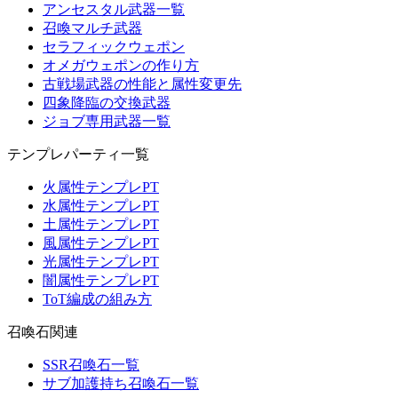
アンセスタル武器一覧
召喚マルチ武器
セラフィックウェポン
オメガウェポンの作り方
古戦場武器の性能と属性変更先
四象降臨の交換武器
ジョブ専用武器一覧
テンプレパーティ一覧
火属性テンプレPT
水属性テンプレPT
土属性テンプレPT
風属性テンプレPT
光属性テンプレPT
闇属性テンプレPT
ToT編成の組み方
召喚石関連
SSR召喚石一覧
サブ加護持ち召喚石一覧