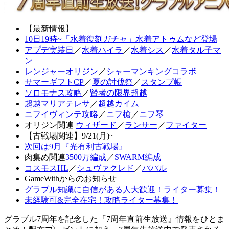
【最新情報】
10日19時~「水着復刻ガチャ」水着アトゥムなど登場
アプデ実装日
／
水着ハイラ
／
水着シス
／
水着タル子マ
ン
レンジャーオリジン
／
シャーマンキングコラボ
サマーギフトCP
／
夏の討伐祭
／
スタンプ帳
ソロモナス攻略
／
賢者の限界超越
超越マリアテレサ
／
超越カイム
ニフイヴィンテ攻略
／
ニフ槍
／
ニフ琴
オリジン関連
ウィザード
／
ランサー
／
ファイター
【古戦場関連】9/21(月)~
次回は9月『光有利古戦場』
肉集め関連
3500万編成
／
SWARM編成
コスモスHL
／
シュヴァクレド
／
パパル
GameWithからのお知らせ
グラブル知識に自信がある人大歓迎！ライター募集！
未経験可&完全在宅！攻略ライター募集！
グラブル7周年を記念した『7周年直前生放送』情報をひとま