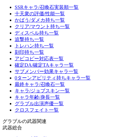
SSRキャラ/召喚石実装順一覧
十天衆の評価/性能一覧
かばう/ダメカ持ち一覧
クリア/マウント持ち一覧
ディスペル持ち一覧
追撃持ち一覧
トレハン持ち一覧
刻印持ち一覧
アビコピー対応表一覧
確定DA/確定TAキャラ一覧
サブメンバー効果キャラ一覧
0ターンアビリティ持ちキャラ一覧
最終キャラ/召喚石一覧
キャラ/ジョブスキン一覧
キャラ年齢/身長一覧
グラブル出演声優一覧
クロスフェイト一覧
グラブルの武器関連
武器総合