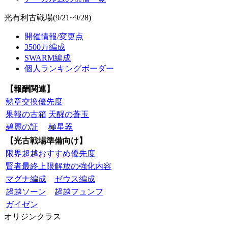
光有利古戦場(9/21~9/28)
開催情報/変更点
3500万編成
SWARM編成
個人ランキングボーダー
【報酬関連】
勲章交換優先度
果報の古箱
天醒の蒼玉
碧麗の証
極星器
【光古戦場準備向け】
限界超越おすすめ優先度
賢者最終上限解放の強化内容
マグナ編成
ゼウス編成
超越ソーン
超越フュンフ
ガイゼン
オリジンクラス