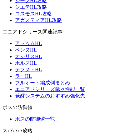
ジークHL攻略
シエテHL攻略
コスモスHL攻略
アガスティアHL攻略
エニアドシリーズ関連記事
アトゥムHL
ベンヌHL
オシリスHL
ホルスHL
テフヌトHL
ラーHL
フルオート編成例まとめ
エニアドシリーズ武器性能一覧
覚醒システムのおすすめ強化先
ボスの防御値
ボスの防御値一覧
スパバハ攻略