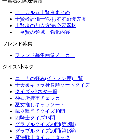
十賢者の関連情報
アーカルム十賢者まとめ
十賢者評価一覧/おすすめ優先度
十賢者の加入方法/必要素材
「至賢の領域」強化内容
フレンド募集
フレンド募集画像メーカー
クイズ/小ネタ
ニーナの好み(イケメン度)一覧
十天衆キャラ身長順ソートクイズ
クイズ･小ネタ一覧
神石所持率チェッカー
巫女推しキャラソート
武器種当てクイズ10問
四騎士クイズ15問
グラブルクイズ20問(第2弾)
グラブルクイズ20問(第1弾)
魔法戦士タイムアタック