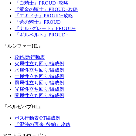
『白騎士』PROUD+攻略
『黄金の騎士』PROUD+攻略
『エキドナ』PROUD+攻略
『紫の騎士』PROUD+
『ナル･グレート』PROUD+
『ギルベルト』PROUD+
『ルシファーHL』
攻略/敵行動表
火属性立ち回り/編成例
水属性立ち回り/編成例
土属性立ち回り/編成例
風属性立ち回り/編成例
光属性立ち回り/編成例
闇属性立ち回り/編成例
『ベルゼバブHL』
ボス行動表/PT編成例
『混沌の再来･後編』攻略
アストラルウェポン