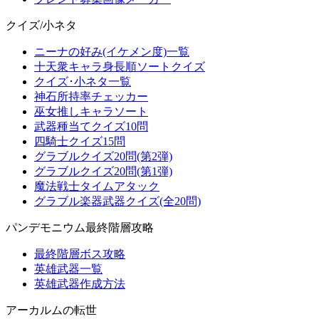
クイズ/小ネタ
ニーナの好み(イケメン度)一覧
十天衆キャラ身長順ソートクイズ
クイズ･小ネタ一覧
神石所持率チェッカー
巫女推しキャラソート
武器種当てクイズ10問
四騎士クイズ15問
グラブルクイズ20問(第2弾)
グラブルクイズ20問(第1弾)
魔法戦士タイムアタック
グラブル楽器武器クイズ(全20問)
パンデモニウム最終階層攻略
最終階層ボス攻略
英雄武器一覧
英雄武器作成方法
アーカルムの転世