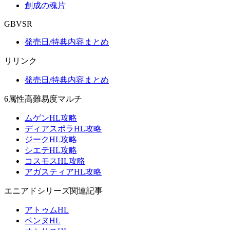
創成の魂片
GBVSR
発売日/特典内容まとめ
リリンク
発売日/特典内容まとめ
6属性高難易度マルチ
ムゲンHL攻略
ディアスポラHL攻略
ジークHL攻略
シエテHL攻略
コスモスHL攻略
アガスティアHL攻略
エニアドシリーズ関連記事
アトゥムHL
ベンヌHL