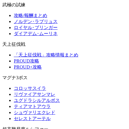
武極の試練
攻略/報酬まとめ
ノルデン･ラブリュス
ロイヤル･ブリンガー
ダイアデム･ムーリネ
天上征伐戦
「天上征伐戦」攻略情報まとめ
PROUD攻略
PROUD+攻略
マグナ3ボス
コロッサスイラ
リヴァイアサンマレ
ユグドラシルアルボス
ティアマトアウラ
シュヴァリエクレド
セレストアーテル