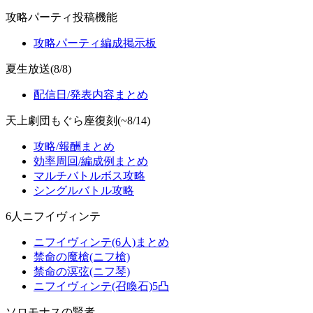
攻略パーティ投稿機能
攻略パーティ編成掲示板
夏生放送(8/8)
配信日/発表内容まとめ
天上劇団もぐら座復刻(~8/14)
攻略/報酬まとめ
効率周回/編成例まとめ
マルチバトルボス攻略
シングルバトル攻略
6人ニフイヴィンテ
ニフイヴィンテ(6人)まとめ
禁命の魔槍(ニフ槍)
禁命の溟弦(ニフ琴)
ニフイヴィンテ(召喚石)5凸
ソロモナスの賢者