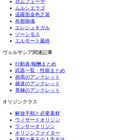
ロムフェーヤ
ムルシエラゴ
温羅面金色之装
布都御魂
エレシュキガル
ゾーシモス
エルモート最終
ヴェルサシア関連記事
行動表/報酬まとめ
武器一覧・性能まとめ
崩焉のアンクレット
越達のアンクレット
竟極のアンクレット
オリジンクラス
解放手順と必要素材
ウィザードオリジン
ランサーオリジン
オリジンファイター
天醒の蒼玉の入手方法