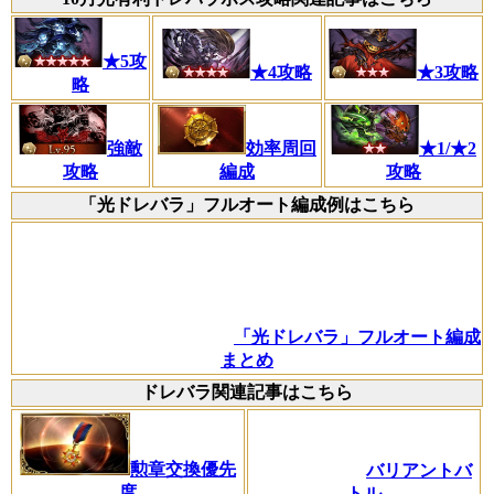
★5攻
★4攻略
★3攻略
略
強敵
効率周回
★1/★2
攻略
編成
攻略
「光ドレバラ」フルオート編成例はこちら
「光ドレバラ」フルオート編成
まとめ
ドレバラ関連記事はこちら
勲章交換優先
バリアントバ
度
トル