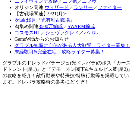
ニフイヴィンテ攻略
／
ニフ槍
／
ニフ琴
オリジン関連
ウィザード
／
ランサー
／
ファイター
【古戦場関連】9/21(月)~
次回は9月『光有利古戦場』
肉集め関連
3500万編成
／
SWARM編成
コスモスHL
／
シュヴァクレド
／
パパル
GameWithからのお知らせ
グラブル知識に自信がある人大歓迎！ライター募集！
未経験可&完全在宅！攻略ライター募集！
グラブルのドレッドバラージュ(光ドレバラ)のボス『カース
ドトレント(星1)』と『デモーネン閣下&キュルビス卿(星2)』
の攻略を紹介！敵行動表や特殊技/特殊行動等を掲載してい
ます。ドレバラ攻略時の参考にどうぞ！