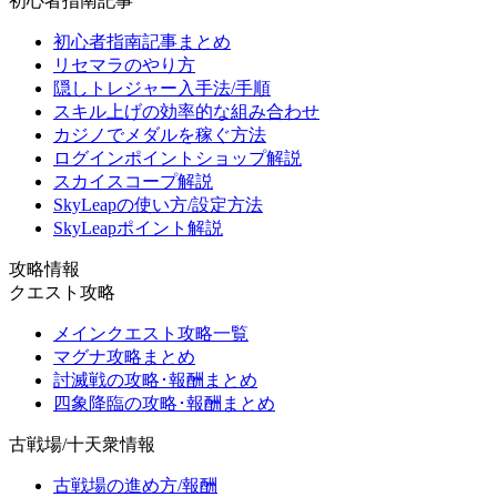
初心者指南記事
初心者指南記事まとめ
リセマラのやり方
隠しトレジャー入手法/手順
スキル上げの効率的な組み合わせ
カジノでメダルを稼ぐ方法
ログインポイントショップ解説
スカイスコープ解説
SkyLeapの使い方/設定方法
SkyLeapポイント解説
攻略情報
クエスト攻略
メインクエスト攻略一覧
マグナ攻略まとめ
討滅戦の攻略･報酬まとめ
四象降臨の攻略･報酬まとめ
古戦場/十天衆情報
古戦場の進め方/報酬