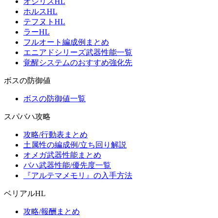
オシリスHL
ホルスHL
テフヌトHL
ラーHL
フルオート編成例まとめ
エニアドシリーズ武器性能一覧
覚醒システムのおすすめ強化先
ボスの防御値
ボスの防御値一覧
スパバハ攻略
攻略/行動表まとめ
土属性の編成例/立ち回り解説
オメガ武器性能まとめ
バハ武器性能/優先度一覧
『アルテマメモリ』の入手方法
ベリアルHL
攻略/報酬まとめ