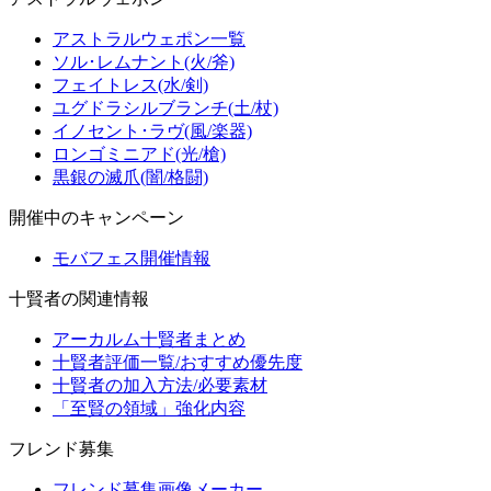
アストラルウェポン一覧
ソル･レムナント(火/斧)
フェイトレス(水/剣)
ユグドラシルブランチ(土/杖)
イノセント･ラヴ(風/楽器)
ロンゴミニアド(光/槍)
黒銀の滅爪(闇/格闘)
開催中のキャンペーン
モバフェス開催情報
十賢者の関連情報
アーカルム十賢者まとめ
十賢者評価一覧/おすすめ優先度
十賢者の加入方法/必要素材
「至賢の領域」強化内容
フレンド募集
フレンド募集画像メーカー