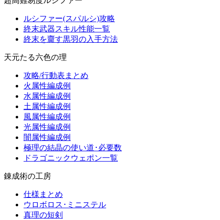
超高難易度ルシファー
ルシファー(スパルシ)攻略
終末武器スキル性能一覧
終末を齎す黒羽の入手方法
天元たる六色の理
攻略/行動表まとめ
火属性編成例
水属性編成例
土属性編成例
風属性編成例
光属性編成例
闇属性編成例
極理の結晶の使い道･必要数
ドラゴニックウェポン一覧
錬成術の工房
仕様まとめ
ウロボロス･ミニステル
真理の短剣