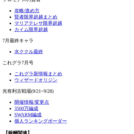
攻略/進め方
賢者限界超越まとめ
マリアテレサ限界超越
カイム限界超越
7月最終キャラ
水ククル最終
これグラ7月号
これグラ新情報まとめ
ウィザードオリジン
光有利古戦場(9/21~9/28)
開催情報/変更点
3500万編成
SWARM編成
個人ランキングボーダー
【報酬関連】