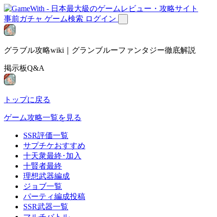
事前ガチャ
ゲーム検索
ログイン
グラブル攻略wiki｜グランブルーファンタジー徹底解説
掲示板Q&A
トップに戻る
ゲーム攻略一覧を見る
SSR評価一覧
サプチケおすすめ
十天衆最終･加入
十賢者最終
理想武器編成
ジョブ一覧
パーティ編成投稿
SSR武器一覧
マルチバトル