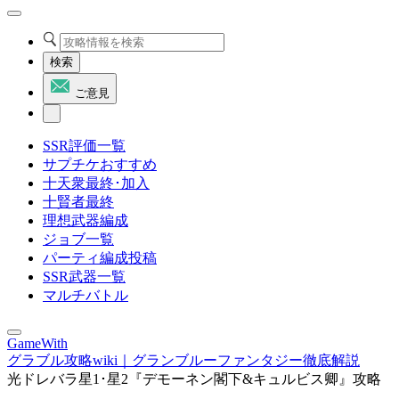
検索
ご意見
SSR評価一覧
サプチケおすすめ
十天衆最終･加入
十賢者最終
理想武器編成
ジョブ一覧
パーティ編成投稿
SSR武器一覧
マルチバトル
GameWith
グラブル攻略wiki｜グランブルーファンタジー徹底解説
光ドレバラ星1･星2『デモーネン閣下&キュルビス卿』攻略