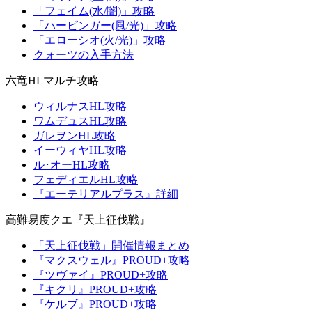
「フェイム(水/闇)」攻略
「ハービンガー(風/光)」攻略
「エローシオ(火/光)」攻略
クォーツの入手方法
六竜HLマルチ攻略
ウィルナスHL攻略
ワムデュスHL攻略
ガレヲンHL攻略
イーウィヤHL攻略
ル･オーHL攻略
フェディエルHL攻略
『エーテリアルプラス』詳細
高難易度クエ『天上征伐戦』
「天上征伐戦」開催情報まとめ
『マクスウェル』PROUD+攻略
『ツヴァイ』PROUD+攻略
『キクリ』PROUD+攻略
『ケルブ』PROUD+攻略