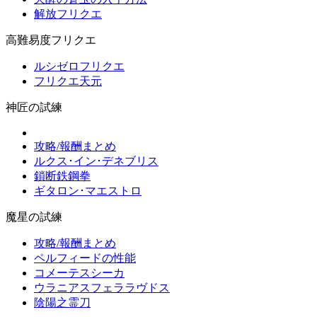
解放フリクエ
高難易度フリクエ
ルシゼロフリクエ
フリクエ天元
神匠の試練
攻略/報酬まとめ
ルクス･イン･デネブリス
鎖断鉄鋼拳
ギタロン･マエストロ
魔星の試練
攻略/報酬まとめ
ペルフィードの性能
コメーテスシーカ
ウラニアスフェララヴドス
陰陽之霊刀