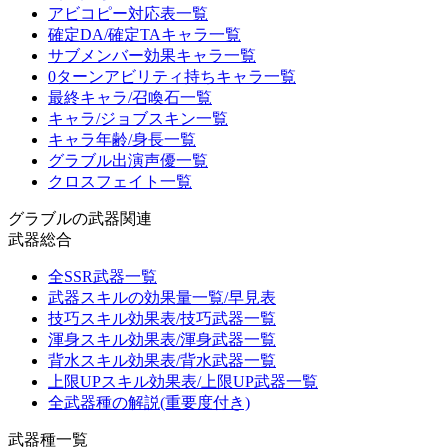
アビコピー対応表一覧
確定DA/確定TAキャラ一覧
サブメンバー効果キャラ一覧
0ターンアビリティ持ちキャラ一覧
最終キャラ/召喚石一覧
キャラ/ジョブスキン一覧
キャラ年齢/身長一覧
グラブル出演声優一覧
クロスフェイト一覧
グラブルの武器関連
武器総合
全SSR武器一覧
武器スキルの効果量一覧/早見表
技巧スキル効果表/技巧武器一覧
渾身スキル効果表/渾身武器一覧
背水スキル効果表/背水武器一覧
上限UPスキル効果表/上限UP武器一覧
全武器種の解説(重要度付き)
武器種一覧