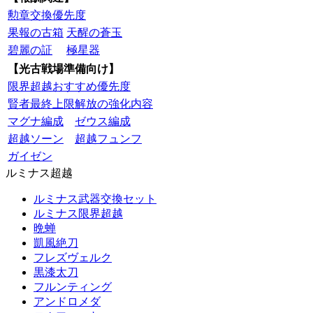
勲章交換優先度
果報の古箱
天醒の蒼玉
碧麗の証
極星器
【光古戦場準備向け】
限界超越おすすめ優先度
賢者最終上限解放の強化内容
マグナ編成
ゼウス編成
超越ソーン
超越フュンフ
ガイゼン
ルミナス超越
ルミナス武器交換セット
ルミナス限界超越
晩蝉
凱風絶刀
フレズヴェルク
黒漆太刀
フルンティング
アンドロメダ