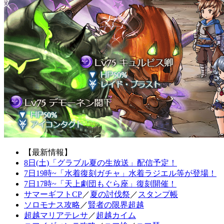
【最新情報】
8日(土)「グラブル夏の生放送」配信予定！
7日19時~「水着復刻ガチャ」水着ラジエル等が登場！
7日17時~「天上劇団もぐら座」復刻開催！
サマーギフトCP
／
夏の討伐祭
／
スタンプ帳
ソロモナス攻略
／
賢者の限界超越
超越マリアテレサ
／
超越カイム