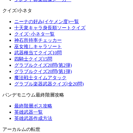
クイズ/小ネタ
ニーナの好み(イケメン度)一覧
十天衆キャラ身長順ソートクイズ
クイズ･小ネタ一覧
神石所持率チェッカー
巫女推しキャラソート
武器種当てクイズ10問
四騎士クイズ15問
グラブルクイズ20問(第2弾)
グラブルクイズ20問(第1弾)
魔法戦士タイムアタック
グラブル楽器武器クイズ(全20問)
パンデモニウム最終階層攻略
最終階層ボス攻略
英雄武器一覧
英雄武器作成方法
アーカルムの転世