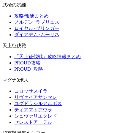
武極の試練
攻略/報酬まとめ
ノルデン･ラブリュス
ロイヤル･ブリンガー
ダイアデム･ムーリネ
天上征伐戦
「天上征伐戦」攻略情報まとめ
PROUD攻略
PROUD+攻略
マグナ3ボス
コロッサスイラ
リヴァイアサンマレ
ユグドラシルアルボス
ティアマトアウラ
シュヴァリエクレド
セレストアーテル