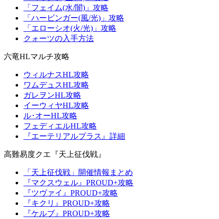
「フェイム(水/闇)」攻略
「ハービンガー(風/光)」攻略
「エローシオ(火/光)」攻略
クォーツの入手方法
六竜HLマルチ攻略
ウィルナスHL攻略
ワムデュスHL攻略
ガレヲンHL攻略
イーウィヤHL攻略
ル･オーHL攻略
フェディエルHL攻略
『エーテリアルプラス』詳細
高難易度クエ『天上征伐戦』
「天上征伐戦」開催情報まとめ
『マクスウェル』PROUD+攻略
『ツヴァイ』PROUD+攻略
『キクリ』PROUD+攻略
『ケルブ』PROUD+攻略