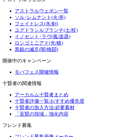
アストラルウェポン一覧
ソル･レムナント(火/斧)
フェイトレス(水/剣)
ユグドラシルブランチ(土/杖)
イノセント･ラヴ(風/楽器)
ロンゴミニアド(光/槍)
黒銀の滅爪(闇/格闘)
開催中のキャンペーン
モバフェス開催情報
十賢者の関連情報
アーカルム十賢者まとめ
十賢者評価一覧/おすすめ優先度
十賢者の加入方法/必要素材
「至賢の領域」強化内容
フレンド募集
フレンド募集画像メーカー