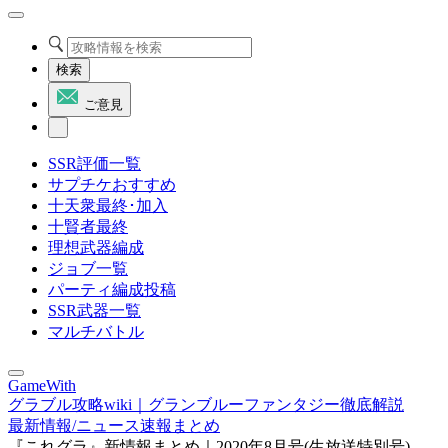
検索
ご意見
SSR評価一覧
サプチケおすすめ
十天衆最終･加入
十賢者最終
理想武器編成
ジョブ一覧
パーティ編成投稿
SSR武器一覧
マルチバトル
GameWith
グラブル攻略wiki｜グランブルーファンタジー徹底解説
最新情報/ニュース速報まとめ
『これグラ』新情報まとめ｜2020年8月号(生放送特別号)