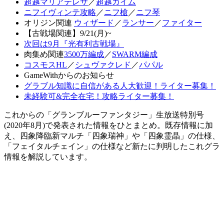
超越マリアテレサ
／
超越カイム
ニフイヴィンテ攻略
／
ニフ槍
／
ニフ琴
オリジン関連
ウィザード
／
ランサー
／
ファイター
【古戦場関連】9/21(月)~
次回は9月『光有利古戦場』
肉集め関連
3500万編成
／
SWARM編成
コスモスHL
／
シュヴァクレド
／
パパル
GameWithからのお知らせ
グラブル知識に自信がある人大歓迎！ライター募集！
未経験可&完全在宅！攻略ライター募集！
これからの「グランブルーファンタジー」生放送特別号
(2020年8月)で発表された情報をひとまとめ。既存情報に加
え、四象降臨新マルチ「四象瑞神」や「四象霊晶」の仕様、
「フェイタルチェイン」の仕様など新たに判明したこれグラ
情報を解説しています。