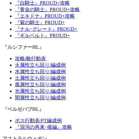
『白騎士』PROUD+攻略
『黄金の騎士』PROUD+攻略
『エキドナ』PROUD+攻略
『紫の騎士』PROUD+
『ナル･グレート』PROUD+
『ギルベルト』PROUD+
『ルシファーHL』
攻略/敵行動表
火属性立ち回り/編成例
水属性立ち回り/編成例
土属性立ち回り/編成例
風属性立ち回り/編成例
光属性立ち回り/編成例
闇属性立ち回り/編成例
『ベルゼバブHL』
ボス行動表/PT編成例
『混沌の再来･後編』攻略
アストラルウェポン