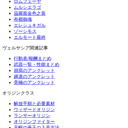
ロムフェーヤ
ムルシエラゴ
温羅面金色之装
布都御魂
エレシュキガル
ゾーシモス
エルモート最終
ヴェルサシア関連記事
行動表/報酬まとめ
武器一覧・性能まとめ
崩焉のアンクレット
越達のアンクレット
竟極のアンクレット
オリジンクラス
解放手順と必要素材
ウィザードオリジン
ランサーオリジン
オリジンファイター
天醒の蒼玉の入手方法