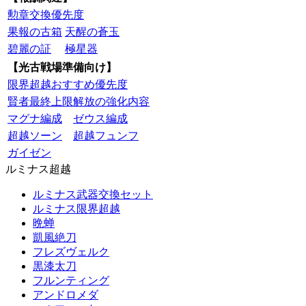
勲章交換優先度
果報の古箱
天醒の蒼玉
碧麗の証
極星器
【光古戦場準備向け】
限界超越おすすめ優先度
賢者最終上限解放の強化内容
マグナ編成
ゼウス編成
超越ソーン
超越フュンフ
ガイゼン
ルミナス超越
ルミナス武器交換セット
ルミナス限界超越
晩蝉
凱風絶刀
フレズヴェルク
黒漆太刀
フルンティング
アンドロメダ