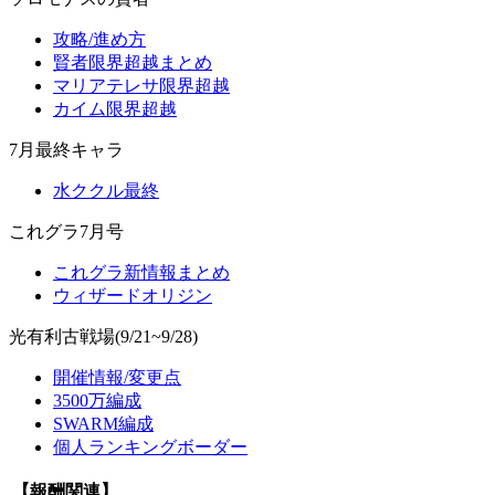
攻略/進め方
賢者限界超越まとめ
マリアテレサ限界超越
カイム限界超越
7月最終キャラ
水ククル最終
これグラ7月号
これグラ新情報まとめ
ウィザードオリジン
光有利古戦場(9/21~9/28)
開催情報/変更点
3500万編成
SWARM編成
個人ランキングボーダー
【報酬関連】