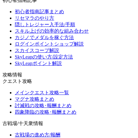
初心者指南記事
初心者指南記事まとめ
リセマラのやり方
隠しトレジャー入手法/手順
スキル上げの効率的な組み合わせ
カジノでメダルを稼ぐ方法
ログインポイントショップ解説
スカイスコープ解説
SkyLeapの使い方/設定方法
SkyLeapポイント解説
攻略情報
クエスト攻略
メインクエスト攻略一覧
マグナ攻略まとめ
討滅戦の攻略･報酬まとめ
四象降臨の攻略･報酬まとめ
古戦場/十天衆情報
古戦場の進め方/報酬