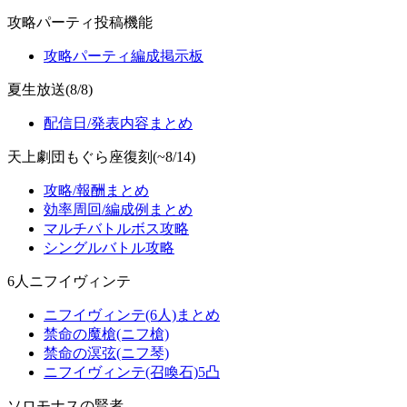
攻略パーティ投稿機能
攻略パーティ編成掲示板
夏生放送(8/8)
配信日/発表内容まとめ
天上劇団もぐら座復刻(~8/14)
攻略/報酬まとめ
効率周回/編成例まとめ
マルチバトルボス攻略
シングルバトル攻略
6人ニフイヴィンテ
ニフイヴィンテ(6人)まとめ
禁命の魔槍(ニフ槍)
禁命の溟弦(ニフ琴)
ニフイヴィンテ(召喚石)5凸
ソロモナスの賢者