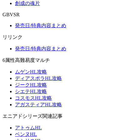
創成の魂片
GBVSR
発売日/特典内容まとめ
リリンク
発売日/特典内容まとめ
6属性高難易度マルチ
ムゲンHL攻略
ディアスポラHL攻略
ジークHL攻略
シエテHL攻略
コスモスHL攻略
アガスティアHL攻略
エニアドシリーズ関連記事
アトゥムHL
ベンヌHL