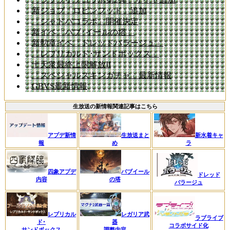
新ジョブ「ロビンフッド」追加
「シャドバコラボ」開催決定
新イベ「バブ･イールの塔」
新勲章イベ「ドレッドバラージュ」
「レプリカルド･サンドボックス」
十天衆最終上限解放II
「スペシャルスキンガチャ」最新情報
GBVS最新情報
生放送の新情報関連記事はこちら
新水着キャ
アプデ新情
生放送まと
ラ
報
め
四象アプデ
バブイール
ドレッド
内容
の塔
バラージュ
レプリカル
レガリア武
ラブライブ
ド･
器
コラボサイド化
サンドボックス
調整内容