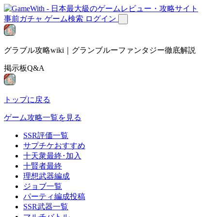
事前ガチャ
ゲーム検索
ログイン
グラブル攻略wiki｜グランブルーファンタジー徹底解説
掲示板Q&A
トップに戻る
ゲーム攻略一覧を見る
SSR評価一覧
サプチケおすすめ
十天衆最終･加入
十賢者最終
理想武器編成
ジョブ一覧
パーティ編成投稿
SSR武器一覧
マルチバトル