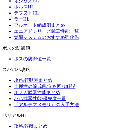
オシリスHL
ホルスHL
テフヌトHL
ラーHL
フルオート編成例まとめ
エニアドシリーズ武器性能一覧
覚醒システムのおすすめ強化先
ボスの防御値
ボスの防御値一覧
スパバハ攻略
攻略/行動表まとめ
土属性の編成例/立ち回り解説
オメガ武器性能まとめ
バハ武器性能/優先度一覧
『アルテマメモリ』の入手方法
ベリアルHL
攻略/報酬まとめ