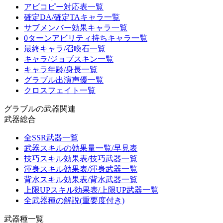
アビコピー対応表一覧
確定DA/確定TAキャラ一覧
サブメンバー効果キャラ一覧
0ターンアビリティ持ちキャラ一覧
最終キャラ/召喚石一覧
キャラ/ジョブスキン一覧
キャラ年齢/身長一覧
グラブル出演声優一覧
クロスフェイト一覧
グラブルの武器関連
武器総合
全SSR武器一覧
武器スキルの効果量一覧/早見表
技巧スキル効果表/技巧武器一覧
渾身スキル効果表/渾身武器一覧
背水スキル効果表/背水武器一覧
上限UPスキル効果表/上限UP武器一覧
全武器種の解説(重要度付き)
武器種一覧