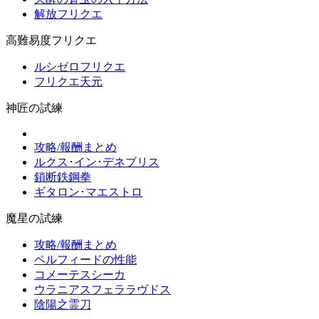
解放フリクエ
高難易度フリクエ
ルシゼロフリクエ
フリクエ天元
神匠の試練
攻略/報酬まとめ
ルクス･イン･デネブリス
鎖断鉄鋼拳
ギタロン･マエストロ
魔星の試練
攻略/報酬まとめ
ペルフィードの性能
コメーテスシーカ
ウラニアスフェララヴドス
陰陽之霊刀