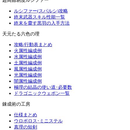
超高難易度ルシファー
ルシファー(スパルシ)攻略
終末武器スキル性能一覧
終末を齎す黒羽の入手方法
天元たる六色の理
攻略/行動表まとめ
火属性編成例
水属性編成例
土属性編成例
風属性編成例
光属性編成例
闇属性編成例
極理の結晶の使い道･必要数
ドラゴニックウェポン一覧
錬成術の工房
仕様まとめ
ウロボロス･ミニステル
真理の短剣