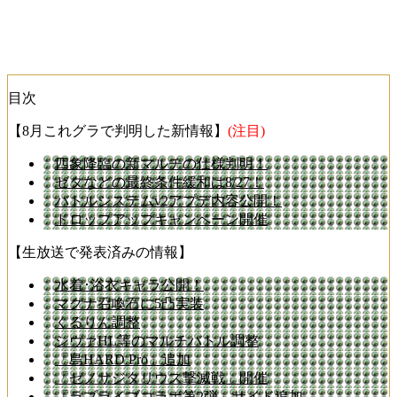
目次
【8月これグラで判明した新情報】
(注目)
四象降臨の新マルチの仕様判明！
ゼタなどの最終条件緩和は8/27！
バトルシステムv2アプデ内容公開！
ドロップアップキャンペーン開催
【生放送で発表済みの情報】
水着･浴衣キャラ公開！
マグナ召喚石に5凸実装
くるりん調整
シヴァHL等のマルチバトル調整
「島HARD Pro」追加
「ゼノサジタリウス撃滅戦」開催
「ラブライブコラボ第2弾」サイド追加