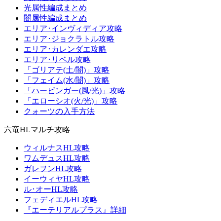
光属性編成まとめ
闇属性編成まとめ
エリア･インヴィディア攻略
エリア･ジョクラトル攻略
エリア･カレンダエ攻略
エリア･リベル攻略
「ゴリアテ(土/闇)」攻略
「フェイム(水/闇)」攻略
「ハービンガー(風/光)」攻略
「エローシオ(火/光)」攻略
クォーツの入手方法
六竜HLマルチ攻略
ウィルナスHL攻略
ワムデュスHL攻略
ガレヲンHL攻略
イーウィヤHL攻略
ル･オーHL攻略
フェディエルHL攻略
『エーテリアルプラス』詳細