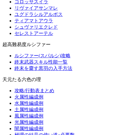
コロッサスイラ
リヴァイアサンマレ
ユグドラシルアルボス
ティアマトアウラ
シュヴァリエクレド
セレストアーテル
超高難易度ルシファー
ルシファー(スパルシ)攻略
終末武器スキル性能一覧
終末を齎す黒羽の入手方法
天元たる六色の理
攻略/行動表まとめ
火属性編成例
水属性編成例
土属性編成例
風属性編成例
光属性編成例
闇属性編成例
極理の結晶の使い道･必要数