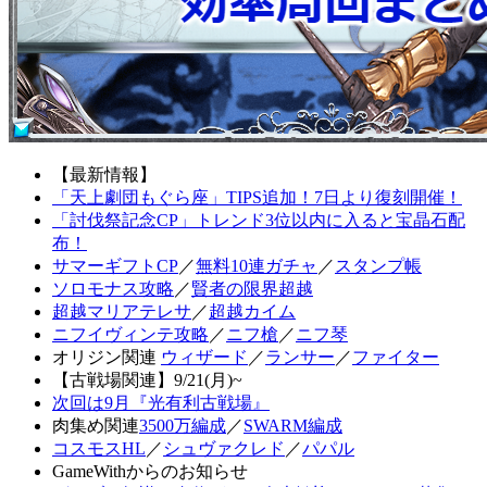
【最新情報】
「天上劇団もぐら座」TIPS追加！7日より復刻開催！
「討伐祭記念CP」トレンド3位以内に入ると宝晶石配
布！
サマーギフトCP
／
無料10連ガチャ
／
スタンプ帳
ソロモナス攻略
／
賢者の限界超越
超越マリアテレサ
／
超越カイム
ニフイヴィンテ攻略
／
ニフ槍
／
ニフ琴
オリジン関連
ウィザード
／
ランサー
／
ファイター
【古戦場関連】9/21(月)~
次回は9月『光有利古戦場』
肉集め関連
3500万編成
／
SWARM編成
コスモスHL
／
シュヴァクレド
／
パパル
GameWithからのお知らせ