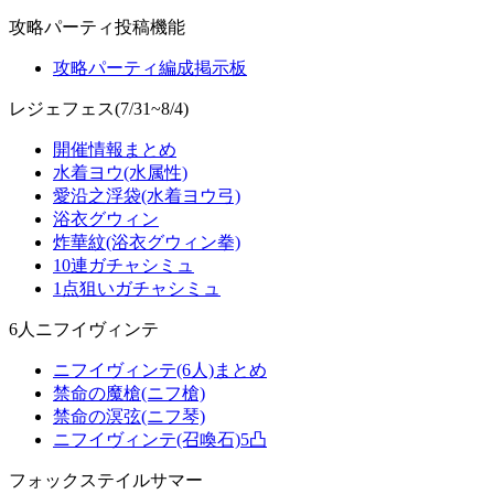
攻略パーティ投稿機能
攻略パーティ編成掲示板
レジェフェス(7/31~8/4)
開催情報まとめ
水着ヨウ(水属性)
愛沿之浮袋(水着ヨウ弓)
浴衣グウィン
炸華紋(浴衣グウィン拳)
10連ガチャシミュ
1点狙いガチャシミュ
6人ニフイヴィンテ
ニフイヴィンテ(6人)まとめ
禁命の魔槍(ニフ槍)
禁命の溟弦(ニフ琴)
ニフイヴィンテ(召喚石)5凸
フォックステイルサマー