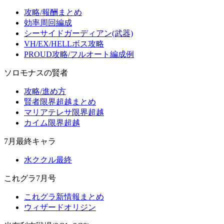
攻略/報酬まとめ
効率周回編成
シーサイドガーディアン(武器)
VH/EX/HELLボス攻略
PROUD攻略/フルオート編成例
ソロモナスの賢者
攻略/進め方
賢者限界超越まとめ
マリアテレサ限界超越
カイム限界超越
7月最終キャラ
水ククル最終
これグラ7月号
これグラ新情報まとめ
ウィザードオリジン