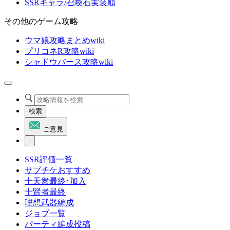
SSRキャラ/召喚石実装順
その他のゲーム攻略
ウマ娘攻略まとめwiki
プリコネR攻略wiki
シャドウバース攻略wiki
検索
ご意見
SSR評価一覧
サプチケおすすめ
十天衆最終･加入
十賢者最終
理想武器編成
ジョブ一覧
パーティ編成投稿