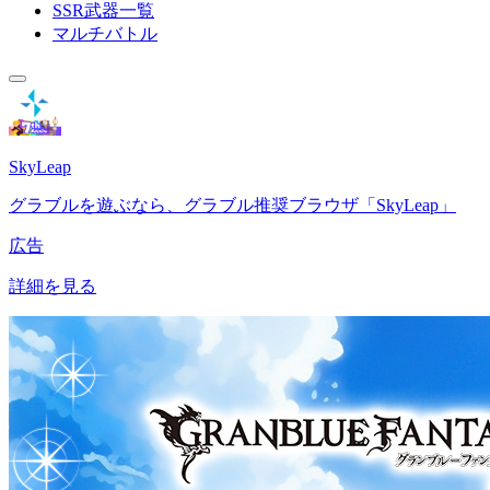
SSR武器一覧
マルチバトル
SkyLeap
グラブルを遊ぶなら、グラブル推奨ブラウザ「SkyLeap」
広告
詳細を見る