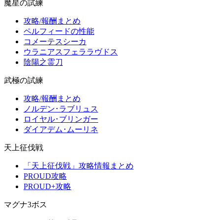
魔星の試練
攻略/報酬まとめ
ペルフィードの性能
コメーテスシーカ
ウラニアスフェララヴドス
陰陽之霊刀
武極の試練
攻略/報酬まとめ
ノルデン･ラブリュス
ロイヤル･ブリンガー
ダイアデム･ムーリネ
天上征伐戦
「天上征伐戦」攻略情報まとめ
PROUD攻略
PROUD+攻略
マグナ3ボス