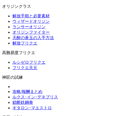
オリジンクラス
解放手順と必要素材
ウィザードオリジン
ランサーオリジン
オリジンファイター
天醒の蒼玉の入手方法
解放フリクエ
高難易度フリクエ
ルシゼロフリクエ
フリクエ天元
神匠の試練
攻略/報酬まとめ
ルクス･イン･デネブリス
鎖断鉄鋼拳
ギタロン･マエストロ