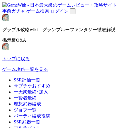
事前ガチャ
ゲーム検索
ログイン
グラブル攻略wiki｜グランブルーファンタジー徹底解説
掲示板Q&A
トップに戻る
ゲーム攻略一覧を見る
SSR評価一覧
サプチケおすすめ
十天衆最終･加入
十賢者最終
理想武器編成
ジョブ一覧
パーティ編成投稿
SSR武器一覧
マルチバトル