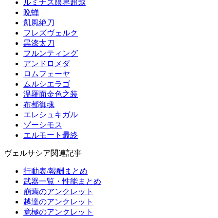
ルミナス限界超越
晩蝉
凱風絶刀
フレズヴェルク
黒漆太刀
フルンティング
アンドロメダ
ロムフェーヤ
ムルシエラゴ
温羅面金色之装
布都御魂
エレシュキガル
ゾーシモス
エルモート最終
ヴェルサシア関連記事
行動表/報酬まとめ
武器一覧・性能まとめ
崩焉のアンクレット
越達のアンクレット
竟極のアンクレット