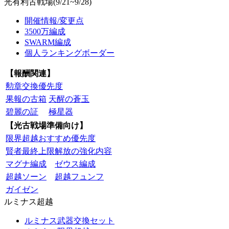
光有利古戦場(9/21~9/28)
開催情報/変更点
3500万編成
SWARM編成
個人ランキングボーダー
【報酬関連】
勲章交換優先度
果報の古箱
天醒の蒼玉
碧麗の証
極星器
【光古戦場準備向け】
限界超越おすすめ優先度
賢者最終上限解放の強化内容
マグナ編成
ゼウス編成
超越ソーン
超越フュンフ
ガイゼン
ルミナス超越
ルミナス武器交換セット