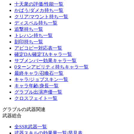
十天衆の評価/性能一覧
かばう/ダメカ持ち一覧
クリア/マウント持ち一覧
ディスペル持ち一覧
追撃持ち一覧
トレハン持ち一覧
刻印持ち一覧
アビコピー対応表一覧
確定DA/確定TAキャラ一覧
サブメンバー効果キャラ一覧
0ターンアビリティ持ちキャラ一覧
最終キャラ/召喚石一覧
キャラ/ジョブスキン一覧
キャラ年齢/身長一覧
グラブル出演声優一覧
クロスフェイト一覧
グラブルの武器関連
武器総合
全SSR武器一覧
武器スキルの効果量一覧/早見表