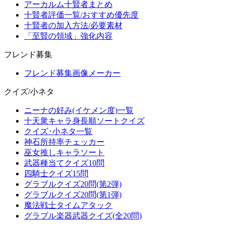
アーカルム十賢者まとめ
十賢者評価一覧/おすすめ優先度
十賢者の加入方法/必要素材
「至賢の領域」強化内容
フレンド募集
フレンド募集画像メーカー
クイズ/小ネタ
ニーナの好み(イケメン度)一覧
十天衆キャラ身長順ソートクイズ
クイズ･小ネタ一覧
神石所持率チェッカー
巫女推しキャラソート
武器種当てクイズ10問
四騎士クイズ15問
グラブルクイズ20問(第2弾)
グラブルクイズ20問(第1弾)
魔法戦士タイムアタック
グラブル楽器武器クイズ(全20問)