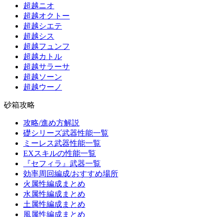
超越ニオ
超越オクトー
超越シエテ
超越シス
超越フュンフ
超越カトル
超越サラーサ
超越ソーン
超越ウーノ
砂箱攻略
攻略/進め方解説
礎シリーズ武器性能一覧
ミーレス武器性能一覧
EXスキルの性能一覧
『セフィラ』武器一覧
効率周回編成/おすすめ場所
火属性編成まとめ
水属性編成まとめ
土属性編成まとめ
風属性編成まとめ