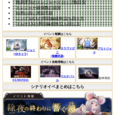
難易度別のトレジャードロップ数目安
トレジャー確保数の目安
効率の良い周回手順
シングルEXの周回編成例/立ち回り方
マルチEXの周回編成例/立ち回り方
イベント報酬はこちら
タラヴァガ
プロトジョ
ジョイ
ニ
ヤ
(SRキャラ)
(報酬武器)
イベント攻略情報はこちら
マルチバト
効率周回
EX/MANIAC
ル
シナリオイベまとめはこちら