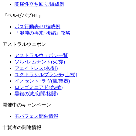
闇属性立ち回り/編成例
『ベルゼバブHL』
ボス行動表/PT編成例
『混沌の再来･後編』攻略
アストラルウェポン
アストラルウェポン一覧
ソル･レムナント(火/斧)
フェイトレス(水/剣)
ユグドラシルブランチ(土/杖)
イノセント･ラヴ(風/楽器)
ロンゴミニアド(光/槍)
黒銀の滅爪(闇/格闘)
開催中のキャンペーン
モバフェス開催情報
十賢者の関連情報