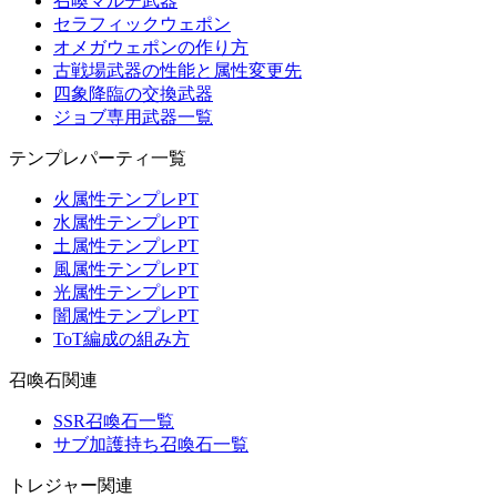
召喚マルチ武器
セラフィックウェポン
オメガウェポンの作り方
古戦場武器の性能と属性変更先
四象降臨の交換武器
ジョブ専用武器一覧
テンプレパーティ一覧
火属性テンプレPT
水属性テンプレPT
土属性テンプレPT
風属性テンプレPT
光属性テンプレPT
闇属性テンプレPT
ToT編成の組み方
召喚石関連
SSR召喚石一覧
サブ加護持ち召喚石一覧
トレジャー関連