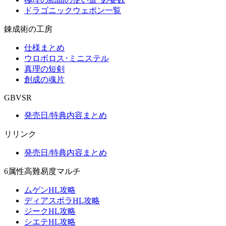
ドラゴニックウェポン一覧
錬成術の工房
仕様まとめ
ウロボロス･ミニステル
真理の短剣
創成の魂片
GBVSR
発売日/特典内容まとめ
リリンク
発売日/特典内容まとめ
6属性高難易度マルチ
ムゲンHL攻略
ディアスポラHL攻略
ジークHL攻略
シエテHL攻略