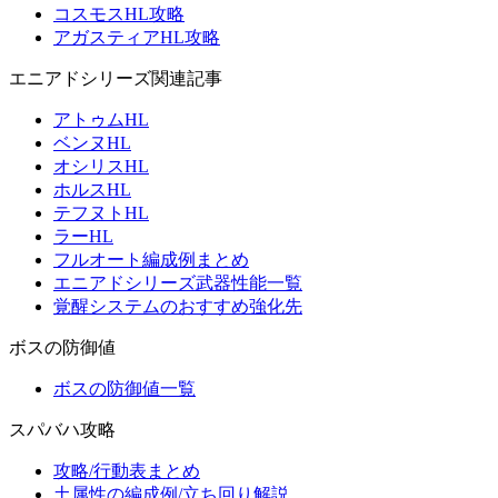
コスモスHL攻略
アガスティアHL攻略
エニアドシリーズ関連記事
アトゥムHL
ベンヌHL
オシリスHL
ホルスHL
テフヌトHL
ラーHL
フルオート編成例まとめ
エニアドシリーズ武器性能一覧
覚醒システムのおすすめ強化先
ボスの防御値
ボスの防御値一覧
スパバハ攻略
攻略/行動表まとめ
土属性の編成例/立ち回り解説