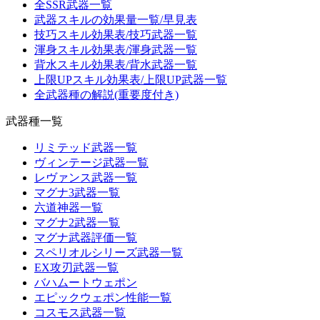
全SSR武器一覧
武器スキルの効果量一覧/早見表
技巧スキル効果表/技巧武器一覧
渾身スキル効果表/渾身武器一覧
背水スキル効果表/背水武器一覧
上限UPスキル効果表/上限UP武器一覧
全武器種の解説(重要度付き)
武器種一覧
リミテッド武器一覧
ヴィンテージ武器一覧
レヴァンス武器一覧
マグナ3武器一覧
六道神器一覧
マグナ2武器一覧
マグナ武器評価一覧
スペリオルシリーズ武器一覧
EX攻刃武器一覧
バハムートウェポン
エピックウェポン性能一覧
コスモス武器一覧