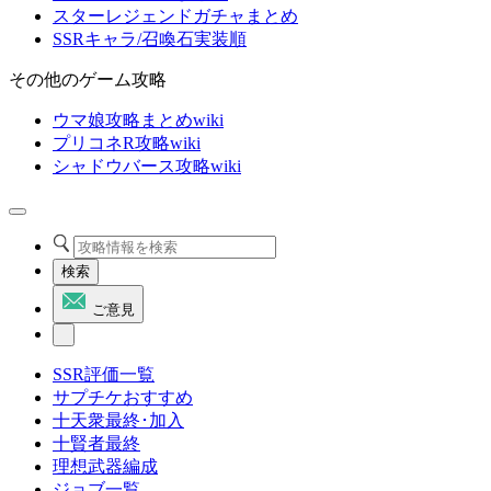
スターレジェンドガチャまとめ
SSRキャラ/召喚石実装順
その他のゲーム攻略
ウマ娘攻略まとめwiki
プリコネR攻略wiki
シャドウバース攻略wiki
検索
ご意見
SSR評価一覧
サプチケおすすめ
十天衆最終･加入
十賢者最終
理想武器編成
ジョブ一覧