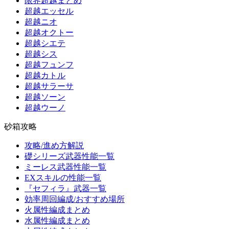
限界超越まとめ
超越エッセル
超越ニオ
超越オクトー
超越シエテ
超越シス
超越フュンフ
超越カトル
超越サラーサ
超越ソーン
超越ウーノ
砂箱攻略
攻略/進め方解説
礎シリーズ武器性能一覧
ミーレス武器性能一覧
EXスキルの性能一覧
『セフィラ』武器一覧
効率周回編成/おすすめ場所
火属性編成まとめ
水属性編成まとめ