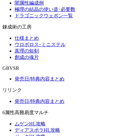
闇属性編成例
極理の結晶の使い道･必要数
ドラゴニックウェポン一覧
錬成術の工房
仕様まとめ
ウロボロス･ミニステル
真理の短剣
創成の魂片
GBVSR
発売日/特典内容まとめ
リリンク
発売日/特典内容まとめ
6属性高難易度マルチ
ムゲンHL攻略
ディアスポラHL攻略