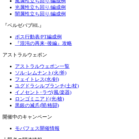
風属性立ち回り/編成例
光属性立ち回り/編成例
闇属性立ち回り/編成例
『ベルゼバブHL』
ボス行動表/PT編成例
『混沌の再来･後編』攻略
アストラルウェポン
アストラルウェポン一覧
ソル･レムナント(火/斧)
フェイトレス(水/剣)
ユグドラシルブランチ(土/杖)
イノセント･ラヴ(風/楽器)
ロンゴミニアド(光/槍)
黒銀の滅爪(闇/格闘)
開催中のキャンペーン
モバフェス開催情報