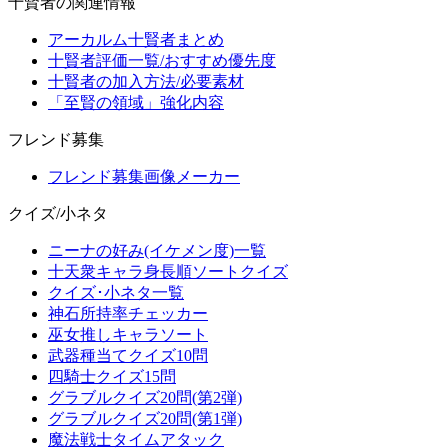
十賢者の関連情報
アーカルム十賢者まとめ
十賢者評価一覧/おすすめ優先度
十賢者の加入方法/必要素材
「至賢の領域」強化内容
フレンド募集
フレンド募集画像メーカー
クイズ/小ネタ
ニーナの好み(イケメン度)一覧
十天衆キャラ身長順ソートクイズ
クイズ･小ネタ一覧
神石所持率チェッカー
巫女推しキャラソート
武器種当てクイズ10問
四騎士クイズ15問
グラブルクイズ20問(第2弾)
グラブルクイズ20問(第1弾)
魔法戦士タイムアタック