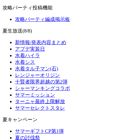
攻略パーティ投稿機能
攻略パーティ編成掲示板
夏生放送(8/8)
新情報/発表内容まとめ
アプデ実装日
水着ハイラ
水着シス
水着タル子マン(石)
レンジャーオリジン
十賢者限界超越の第2弾
シャーマンキングコラボ
サマーミッション
ターニャ最終上限解放
サマーセレクトスタレ
夏キャンペーン
サマーギフトCP第1弾
夏の討伐祭