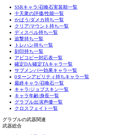
SSRキャラ/召喚石実装順一覧
十天衆の評価/性能一覧
かばう/ダメカ持ち一覧
クリア/マウント持ち一覧
ディスペル持ち一覧
追撃持ち一覧
トレハン持ち一覧
刻印持ち一覧
アビコピー対応表一覧
確定DA/確定TAキャラ一覧
サブメンバー効果キャラ一覧
0ターンアビリティ持ちキャラ一覧
最終キャラ/召喚石一覧
キャラ/ジョブスキン一覧
キャラ年齢/身長一覧
グラブル出演声優一覧
クロスフェイト一覧
グラブルの武器関連
武器総合