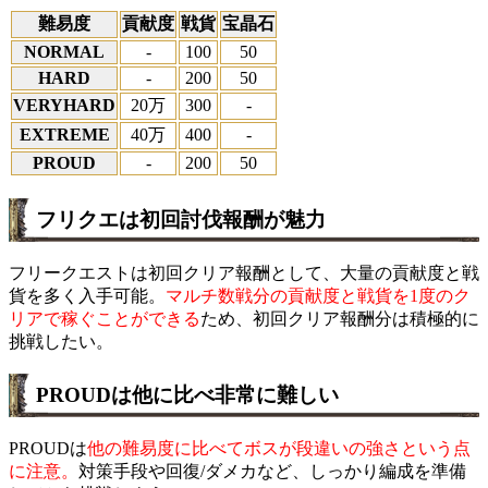
難易度
貢献度
戦貨
宝晶石
NORMAL
-
100
50
HARD
-
200
50
VERYHARD
20万
300
-
EXTREME
40万
400
-
PROUD
-
200
50
フリクエは初回討伐報酬が魅力
フリークエストは初回クリア報酬として、大量の貢献度と戦
貨を多く入手可能。
マルチ数戦分の貢献度と戦貨を1度のク
リアで稼ぐことができる
ため、初回クリア報酬分は積極的に
挑戦したい。
PROUDは他に比べ非常に難しい
PROUDは
他の難易度に比べてボスが段違いの強さという点
に注意。
対策手段や回復/ダメカなど、しっかり編成を準備