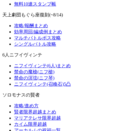
無料10連スタンプ帳
天上劇団もぐら座復刻(~8/14)
攻略/報酬まとめ
効率周回/編成例まとめ
マルチバトルボス攻略
シングルバトル攻略
6人ニフイヴィンテ
ニフイヴィンテ(6人)まとめ
禁命の魔槍(ニフ槍)
禁命の溟弦(ニフ琴)
ニフイヴィンテ(召喚石)5凸
ソロモナスの賢者
攻略/進め方
賢者限界超越まとめ
マリアテレサ限界超越
カイム限界超越
アーカルムの祝福一覧