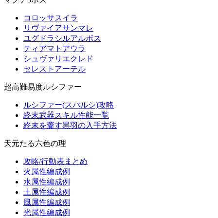
コロッサスイラ
リヴァイアサンマレ
ユグドラシルアルボス
ティアマトアウラ
シュヴァリエクレド
セレストアーテル
超高難易度ルシファー
ルシファー(スパルシ)攻略
終末武器スキル性能一覧
終末を齎す黒羽の入手方法
天元たる六色の理
攻略/行動表まとめ
火属性編成例
水属性編成例
土属性編成例
風属性編成例
光属性編成例