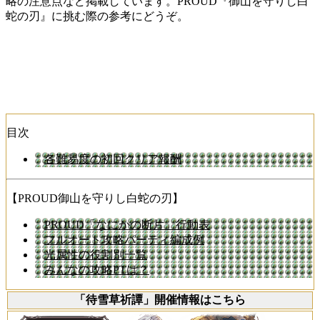
略の注意点など掲載しています。PROUD『御山を守りし白
蛇の刃』に挑む際の参考にどうぞ。
目次
各難易度の初回クリア報酬
【PROUD御山を守りし白蛇の刃】
PROUD「なにかの断片」行動表
フルオート攻略パーティ編成例
光属性の役割別一覧
みんなの攻略PTは？
「待雪草祈譚」開催情報はこちら