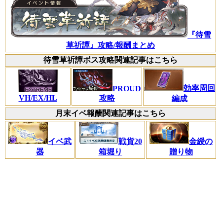
『待雪
草祈譚』攻略/報酬まとめ
待雪草祈譚ボス攻略関連記事はこちら
効率周回
PROUD
VH/EX/HL
攻略
編成
月末イベ報酬関連記事はこちら
イベ武
戦貨20
金綬の
器
箱堀り
贈り物