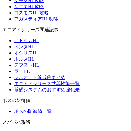
ジークHL攻略
シエテHL攻略
コスモスHL攻略
アガスティアHL攻略
エニアドシリーズ関連記事
アトゥムHL
ベンヌHL
オシリスHL
ホルスHL
テフヌトHL
ラーHL
フルオート編成例まとめ
エニアドシリーズ武器性能一覧
覚醒システムのおすすめ強化先
ボスの防御値
ボスの防御値一覧
スパバハ攻略