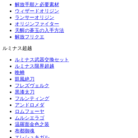
解放手順と必要素材
ウィザードオリジン
ランサーオリジン
オリジンファイター
天醒の蒼玉の入手方法
解放フリクエ
ルミナス超越
ルミナス武器交換セット
ルミナス限界超越
晩蝉
凱風絶刀
フレズヴェルク
黒漆太刀
フルンティング
アンドロメダ
ロムフェーヤ
ムルシエラゴ
温羅面金色之装
布都御魂
エレシュキガル