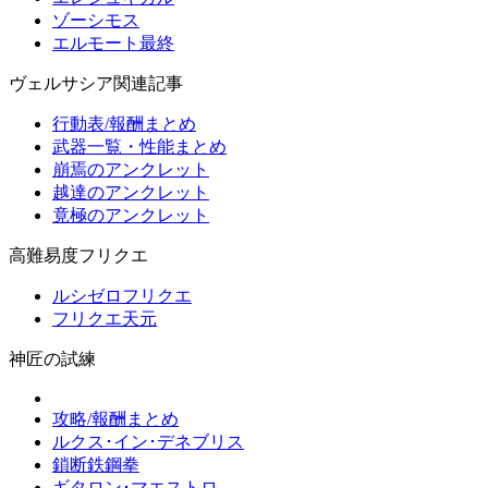
ゾーシモス
エルモート最終
ヴェルサシア関連記事
行動表/報酬まとめ
武器一覧・性能まとめ
崩焉のアンクレット
越達のアンクレット
竟極のアンクレット
高難易度フリクエ
ルシゼロフリクエ
フリクエ天元
神匠の試練
攻略/報酬まとめ
ルクス･イン･デネブリス
鎖断鉄鋼拳
ギタロン･マエストロ