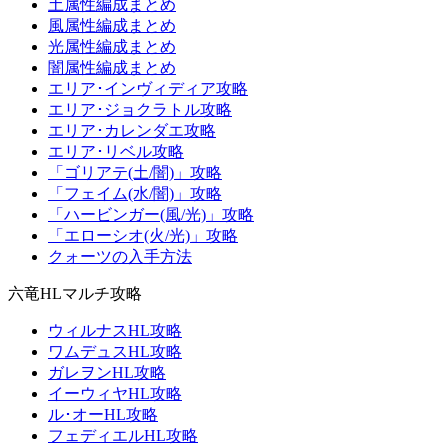
土属性編成まとめ
風属性編成まとめ
光属性編成まとめ
闇属性編成まとめ
エリア･インヴィディア攻略
エリア･ジョクラトル攻略
エリア･カレンダエ攻略
エリア･リベル攻略
「ゴリアテ(土/闇)」攻略
「フェイム(水/闇)」攻略
「ハービンガー(風/光)」攻略
「エローシオ(火/光)」攻略
クォーツの入手方法
六竜HLマルチ攻略
ウィルナスHL攻略
ワムデュスHL攻略
ガレヲンHL攻略
イーウィヤHL攻略
ル･オーHL攻略
フェディエルHL攻略