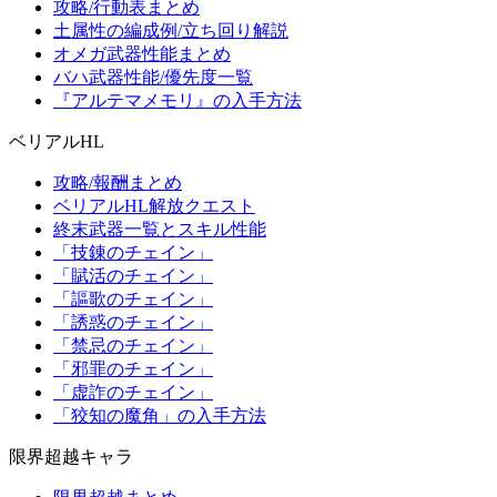
攻略/行動表まとめ
土属性の編成例/立ち回り解説
オメガ武器性能まとめ
バハ武器性能/優先度一覧
『アルテマメモリ』の入手方法
ベリアルHL
攻略/報酬まとめ
ベリアルHL解放クエスト
終末武器一覧とスキル性能
「技錬のチェイン」
「賦活のチェイン」
「謳歌のチェイン」
「誘惑のチェイン」
「禁忌のチェイン」
「邪罪のチェイン」
「虚詐のチェイン」
「狡知の魔角」の入手方法
限界超越キャラ