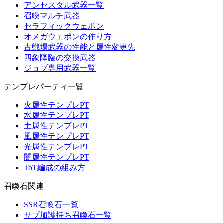
アンセスタル武器一覧
召喚マルチ武器
セラフィックウェポン
オメガウェポンの作り方
古戦場武器の性能と属性変更先
四象降臨の交換武器
ジョブ専用武器一覧
テンプレパーティ一覧
火属性テンプレPT
水属性テンプレPT
土属性テンプレPT
風属性テンプレPT
光属性テンプレPT
闇属性テンプレPT
ToT編成の組み方
召喚石関連
SSR召喚石一覧
サブ加護持ち召喚石一覧