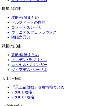
魔星の試練
攻略/報酬まとめ
ペルフィードの性能
コメーテスシーカ
ウラニアスフェララヴドス
陰陽之霊刀
武極の試練
攻略/報酬まとめ
ノルデン･ラブリュス
ロイヤル･ブリンガー
ダイアデム･ムーリネ
天上征伐戦
「天上征伐戦」攻略情報まとめ
PROUD攻略
PROUD+攻略
マグナ3ボス