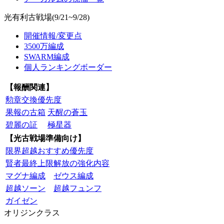
光有利古戦場(9/21~9/28)
開催情報/変更点
3500万編成
SWARM編成
個人ランキングボーダー
【報酬関連】
勲章交換優先度
果報の古箱
天醒の蒼玉
碧麗の証
極星器
【光古戦場準備向け】
限界超越おすすめ優先度
賢者最終上限解放の強化内容
マグナ編成
ゼウス編成
超越ソーン
超越フュンフ
ガイゼン
オリジンクラス