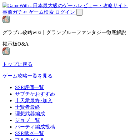
事前ガチャ
ゲーム検索
ログイン
グラブル攻略wiki｜グランブルーファンタジー徹底解説
掲示板Q&A
トップに戻る
ゲーム攻略一覧を見る
SSR評価一覧
サプチケおすすめ
十天衆最終･加入
十賢者最終
理想武器編成
ジョブ一覧
パーティ編成投稿
SSR武器一覧
マルチバトル