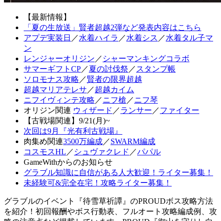
【最新情報】
「夏の生放送」賢者超越2弾など発表内容はこちら
アプデ実装日
／
水着ハイラ
／
水着シス
／
水着タル子マ
ン
レンジャーオリジン
／
シャーマンキングコラボ
サマーギフトCP
／
夏の討伐祭
／
スタンプ帳
ソロモナス攻略
／
賢者の限界超越
超越マリアテレサ
／
超越カイム
ニフイヴィンテ攻略
／
ニフ槍
／
ニフ琴
オリジン関連
ウィザード
／
ランサー
／
ファイター
【古戦場関連】9/21(月)~
次回は9月『光有利古戦場』
肉集め関連
3500万編成
／
SWARM編成
コスモスHL
／
シュヴァクレド
／
パパル
GameWithからのお知らせ
グラブル知識に自信がある人大歓迎！ライター募集！
未経験可&完全在宅！攻略ライター募集！
グラブルのイベント『待雪草祈譚』のPROUDボス攻略方法
を紹介！初回報酬やボス行動表、フルオート攻略編成例、攻