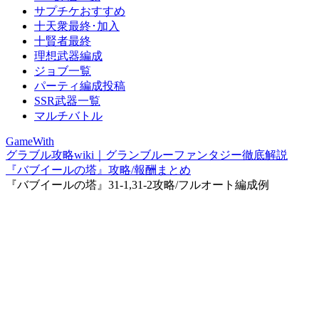
サプチケおすすめ
十天衆最終･加入
十賢者最終
理想武器編成
ジョブ一覧
パーティ編成投稿
SSR武器一覧
マルチバトル
GameWith
グラブル攻略wiki｜グランブルーファンタジー徹底解説
『バブイールの塔』攻略/報酬まとめ
『バブイールの塔』31-1,31-2攻略/フルオート編成例