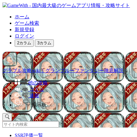
ホーム
ゲーム検索
新規登録
ログイン
2カラム
3カラム
グラブル攻略wiki｜グランブルーファンタジー徹底解説
他の攻略
コミュ
速報
掲示板
SSR評価一覧