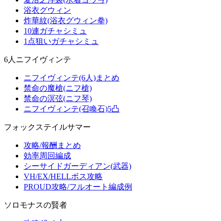
浴衣グウィン
炸華紋(浴衣グウィン拳)
10連ガチャシミュ
1点狙いガチャシミュ
6人ニフイヴィンテ
ニフイヴィンテ(6人)まとめ
禁命の魔槍(ニフ槍)
禁命の溟弦(ニフ琴)
ニフイヴィンテ(召喚石)5凸
フォックステイルサマー
攻略/報酬まとめ
効率周回編成
シーサイドガーディアン(武器)
VH/EX/HELLボス攻略
PROUD攻略/フルオート編成例
ソロモナスの賢者