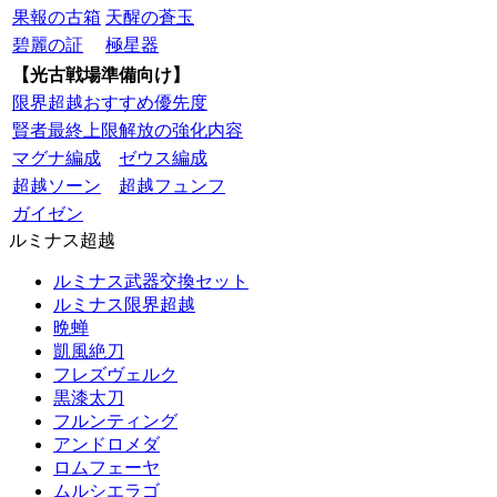
果報の古箱
天醒の蒼玉
碧麗の証
極星器
【光古戦場準備向け】
限界超越おすすめ優先度
賢者最終上限解放の強化内容
マグナ編成
ゼウス編成
超越ソーン
超越フュンフ
ガイゼン
ルミナス超越
ルミナス武器交換セット
ルミナス限界超越
晩蝉
凱風絶刀
フレズヴェルク
黒漆太刀
フルンティング
アンドロメダ
ロムフェーヤ
ムルシエラゴ