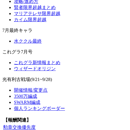
攻略/進め方
賢者限界超越まとめ
マリアテレサ限界超越
カイム限界超越
7月最終キャラ
水ククル最終
これグラ7月号
これグラ新情報まとめ
ウィザードオリジン
光有利古戦場(9/21~9/28)
開催情報/変更点
3500万編成
SWARM編成
個人ランキングボーダー
【報酬関連】
勲章交換優先度