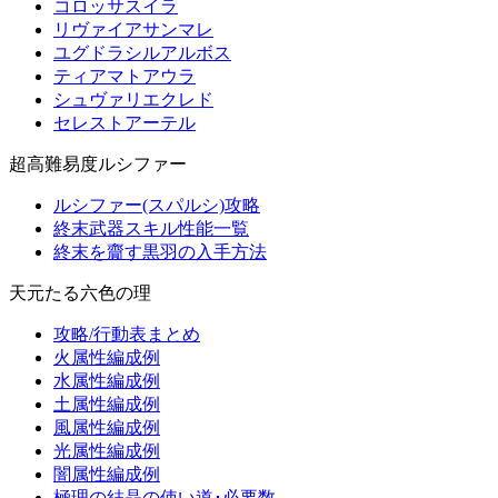
コロッサスイラ
リヴァイアサンマレ
ユグドラシルアルボス
ティアマトアウラ
シュヴァリエクレド
セレストアーテル
超高難易度ルシファー
ルシファー(スパルシ)攻略
終末武器スキル性能一覧
終末を齎す黒羽の入手方法
天元たる六色の理
攻略/行動表まとめ
火属性編成例
水属性編成例
土属性編成例
風属性編成例
光属性編成例
闇属性編成例
極理の結晶の使い道･必要数