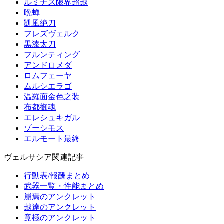
ルミナス限界超越
晩蝉
凱風絶刀
フレズヴェルク
黒漆太刀
フルンティング
アンドロメダ
ロムフェーヤ
ムルシエラゴ
温羅面金色之装
布都御魂
エレシュキガル
ゾーシモス
エルモート最終
ヴェルサシア関連記事
行動表/報酬まとめ
武器一覧・性能まとめ
崩焉のアンクレット
越達のアンクレット
竟極のアンクレット