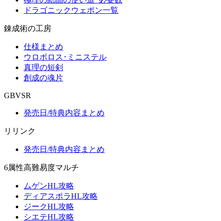
ドラゴニックウェポン一覧
錬成術の工房
仕様まとめ
ウロボロス･ミニステル
真理の短剣
創成の魂片
GBVSR
発売日/特典内容まとめ
リリンク
発売日/特典内容まとめ
6属性高難易度マルチ
ムゲンHL攻略
ディアスポラHL攻略
ジークHL攻略
シエテHL攻略