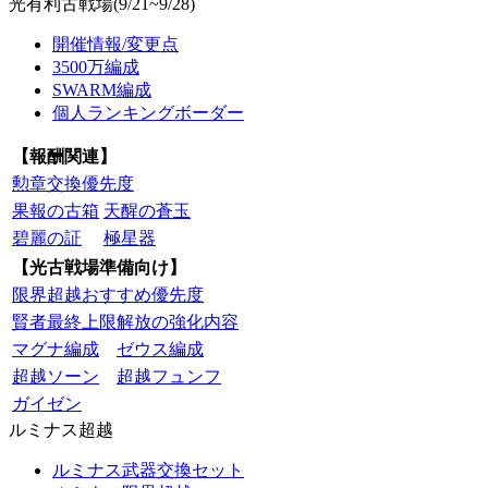
光有利古戦場(9/21~9/28)
開催情報/変更点
3500万編成
SWARM編成
個人ランキングボーダー
【報酬関連】
勲章交換優先度
果報の古箱
天醒の蒼玉
碧麗の証
極星器
【光古戦場準備向け】
限界超越おすすめ優先度
賢者最終上限解放の強化内容
マグナ編成
ゼウス編成
超越ソーン
超越フュンフ
ガイゼン
ルミナス超越
ルミナス武器交換セット