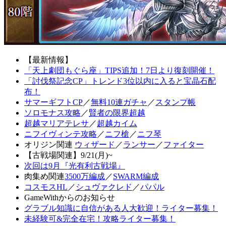
【最新情報】
「天上劇団もぐら座」TIPS追加！7日より復刻開催！
「討伐祭記念CP」トレンド3位以内に入ると宝晶石配
布！
サマーギフトCP
／
無料10連ガチャ
／
スタンプ帳
ソロモナス攻略
／
賢者の限界超越
超越マリアテレサ
／
超越カイム
ニフイヴィンテ攻略
／
ニフ槍
／
ニフ琴
オリジン関連
ウィザード
／
ランサー
／
ファイター
【古戦場関連】9/21(月)~
次回は9月『光有利古戦場』
肉集め関連
3500万編成
／
SWARM編成
コスモスHL
／
シュヴァクレド
／
パパル
GameWithからのお知らせ
グラブル知識に自信がある人大歓迎！ライター募集！
未経験可&完全在宅！攻略ライター募集！