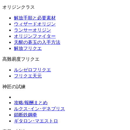
オリジンクラス
解放手順と必要素材
ウィザードオリジン
ランサーオリジン
オリジンファイター
天醒の蒼玉の入手方法
解放フリクエ
高難易度フリクエ
ルシゼロフリクエ
フリクエ天元
神匠の試練
攻略/報酬まとめ
ルクス･イン･デネブリス
鎖断鉄鋼拳
ギタロン･マエストロ