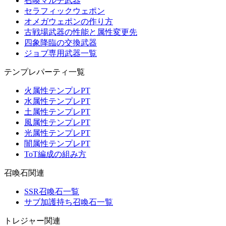
召喚マルチ武器
セラフィックウェポン
オメガウェポンの作り方
古戦場武器の性能と属性変更先
四象降臨の交換武器
ジョブ専用武器一覧
テンプレパーティ一覧
火属性テンプレPT
水属性テンプレPT
土属性テンプレPT
風属性テンプレPT
光属性テンプレPT
闇属性テンプレPT
ToT編成の組み方
召喚石関連
SSR召喚石一覧
サブ加護持ち召喚石一覧
トレジャー関連