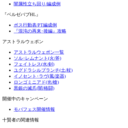
闇属性立ち回り/編成例
『ベルゼバブHL』
ボス行動表/PT編成例
『混沌の再来･後編』攻略
アストラルウェポン
アストラルウェポン一覧
ソル･レムナント(火/斧)
フェイトレス(水/剣)
ユグドラシルブランチ(土/杖)
イノセント･ラヴ(風/楽器)
ロンゴミニアド(光/槍)
黒銀の滅爪(闇/格闘)
開催中のキャンペーン
モバフェス開催情報
十賢者の関連情報