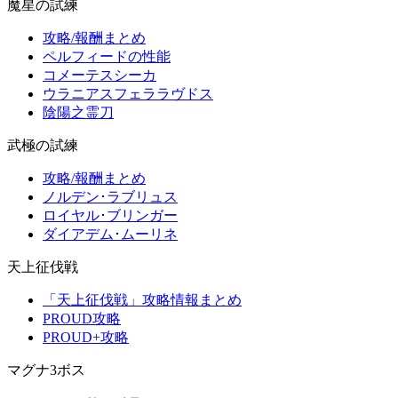
魔星の試練
攻略/報酬まとめ
ペルフィードの性能
コメーテスシーカ
ウラニアスフェララヴドス
陰陽之霊刀
武極の試練
攻略/報酬まとめ
ノルデン･ラブリュス
ロイヤル･ブリンガー
ダイアデム･ムーリネ
天上征伐戦
「天上征伐戦」攻略情報まとめ
PROUD攻略
PROUD+攻略
マグナ3ボス