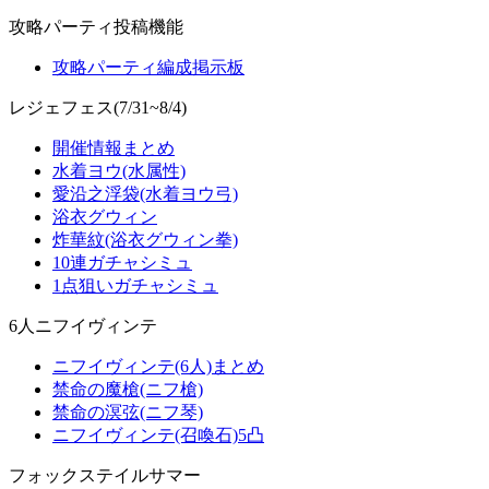
攻略パーティ投稿機能
攻略パーティ編成掲示板
レジェフェス(7/31~8/4)
開催情報まとめ
水着ヨウ(水属性)
愛沿之浮袋(水着ヨウ弓)
浴衣グウィン
炸華紋(浴衣グウィン拳)
10連ガチャシミュ
1点狙いガチャシミュ
6人ニフイヴィンテ
ニフイヴィンテ(6人)まとめ
禁命の魔槍(ニフ槍)
禁命の溟弦(ニフ琴)
ニフイヴィンテ(召喚石)5凸
フォックステイルサマー