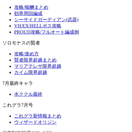
攻略/報酬まとめ
効率周回編成
シーサイドガーディアン(武器)
VH/EX/HELLボス攻略
PROUD攻略/フルオート編成例
ソロモナスの賢者
攻略/進め方
賢者限界超越まとめ
マリアテレサ限界超越
カイム限界超越
7月最終キャラ
水ククル最終
これグラ7月号
これグラ新情報まとめ
ウィザードオリジン