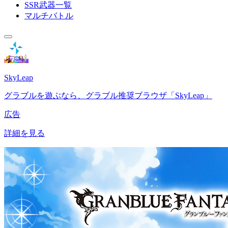
SSR武器一覧
マルチバトル
SkyLeap
グラブルを遊ぶなら、グラブル推奨ブラウザ「SkyLeap」
広告
詳細を見る