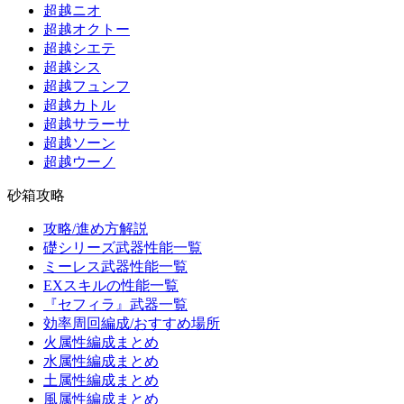
超越ニオ
超越オクトー
超越シエテ
超越シス
超越フュンフ
超越カトル
超越サラーサ
超越ソーン
超越ウーノ
砂箱攻略
攻略/進め方解説
礎シリーズ武器性能一覧
ミーレス武器性能一覧
EXスキルの性能一覧
『セフィラ』武器一覧
効率周回編成/おすすめ場所
火属性編成まとめ
水属性編成まとめ
土属性編成まとめ
風属性編成まとめ