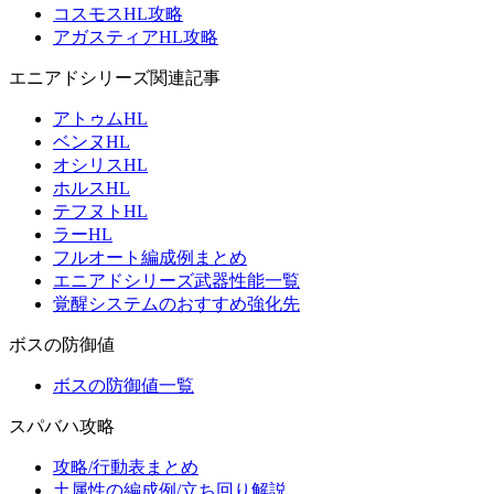
コスモスHL攻略
アガスティアHL攻略
エニアドシリーズ関連記事
アトゥムHL
ベンヌHL
オシリスHL
ホルスHL
テフヌトHL
ラーHL
フルオート編成例まとめ
エニアドシリーズ武器性能一覧
覚醒システムのおすすめ強化先
ボスの防御値
ボスの防御値一覧
スパバハ攻略
攻略/行動表まとめ
土属性の編成例/立ち回り解説