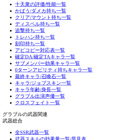
十天衆の評価/性能一覧
かばう/ダメカ持ち一覧
クリア/マウント持ち一覧
ディスペル持ち一覧
追撃持ち一覧
トレハン持ち一覧
刻印持ち一覧
アビコピー対応表一覧
確定DA/確定TAキャラ一覧
サブメンバー効果キャラ一覧
0ターンアビリティ持ちキャラ一覧
最終キャラ/召喚石一覧
キャラ/ジョブスキン一覧
キャラ年齢/身長一覧
グラブル出演声優一覧
クロスフェイト一覧
グラブルの武器関連
武器総合
全SSR武器一覧
武器スキルの効果量一覧/早見表