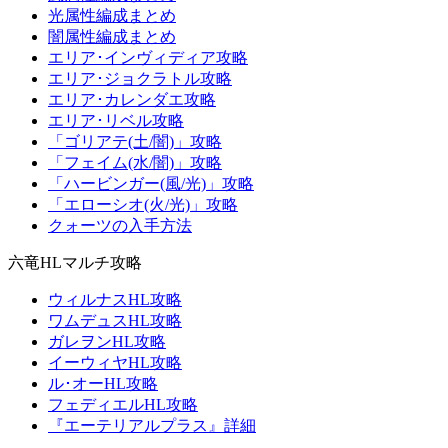
光属性編成まとめ
闇属性編成まとめ
エリア･インヴィディア攻略
エリア･ジョクラトル攻略
エリア･カレンダエ攻略
エリア･リベル攻略
「ゴリアテ(土/闇)」攻略
「フェイム(水/闇)」攻略
「ハービンガー(風/光)」攻略
「エローシオ(火/光)」攻略
クォーツの入手方法
六竜HLマルチ攻略
ウィルナスHL攻略
ワムデュスHL攻略
ガレヲンHL攻略
イーウィヤHL攻略
ル･オーHL攻略
フェディエルHL攻略
『エーテリアルプラス』詳細