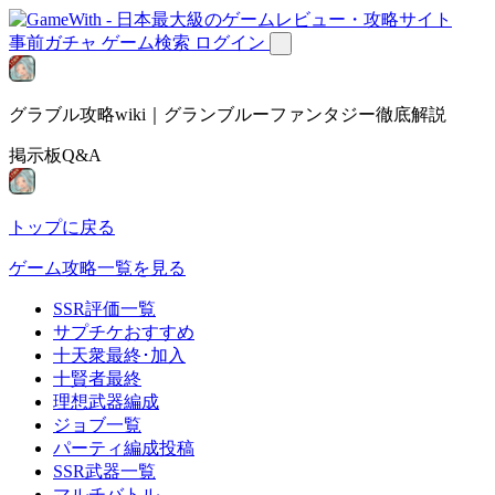
事前ガチャ
ゲーム検索
ログイン
グラブル攻略wiki｜グランブルーファンタジー徹底解説
掲示板Q&A
トップに戻る
ゲーム攻略一覧を見る
SSR評価一覧
サプチケおすすめ
十天衆最終･加入
十賢者最終
理想武器編成
ジョブ一覧
パーティ編成投稿
SSR武器一覧
マルチバトル