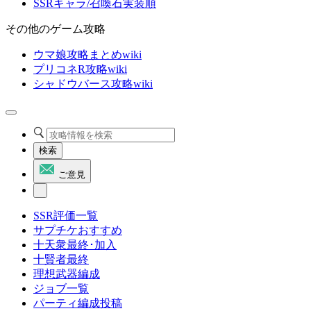
SSRキャラ/召喚石実装順
その他のゲーム攻略
ウマ娘攻略まとめwiki
プリコネR攻略wiki
シャドウバース攻略wiki
検索
ご意見
SSR評価一覧
サプチケおすすめ
十天衆最終･加入
十賢者最終
理想武器編成
ジョブ一覧
パーティ編成投稿