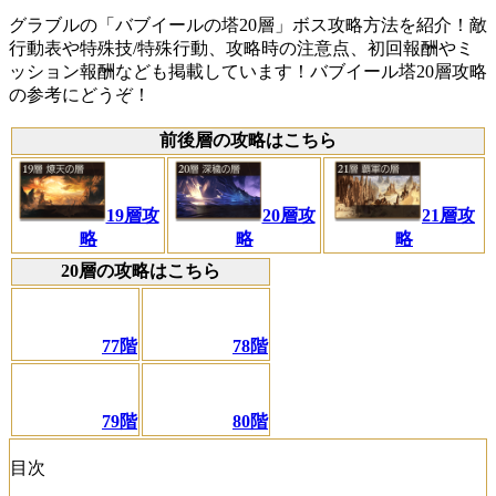
グラブルの「バブイールの塔20層」ボス攻略方法を紹介！敵
行動表や特殊技/特殊行動、攻略時の注意点、初回報酬やミ
ッション報酬なども掲載しています！バブイール塔20層攻略
の参考にどうぞ！
前後層の攻略はこちら
19層攻
20層攻
21層攻
略
略
略
20層の攻略はこちら
77階
78階
79階
80階
目次