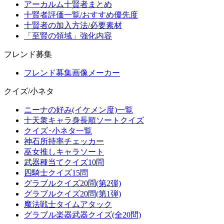
アーカルム十賢者まとめ
十賢者評価一覧/おすすめ優先度
十賢者の加入方法/必要素材
「至賢の領域」強化内容
フレンド募集
フレンド募集画像メーカー
クイズ/小ネタ
ニーナの好み(イケメン度)一覧
十天衆キャラ身長順ソートクイズ
クイズ･小ネタ一覧
神石所持率チェッカー
巫女推しキャラソート
武器種当てクイズ10問
四騎士クイズ15問
グラブルクイズ20問(第2弾)
グラブルクイズ20問(第1弾)
魔法戦士タイムアタック
グラブル楽器武器クイズ(全20問)