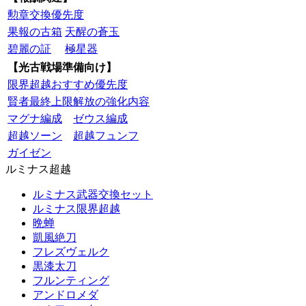
勲章交換優先度
果報の古箱
天醒の蒼玉
碧麗の証
極星器
【光古戦場準備向け】
限界超越おすすめ優先度
賢者最終上限解放の強化内容
マグナ編成
ゼウス編成
超越ソーン
超越フュンフ
ガイゼン
ルミナス超越
ルミナス武器交換セット
ルミナス限界超越
晩蝉
凱風絶刀
フレズヴェルク
黒漆太刀
フルンティング
アンドロメダ