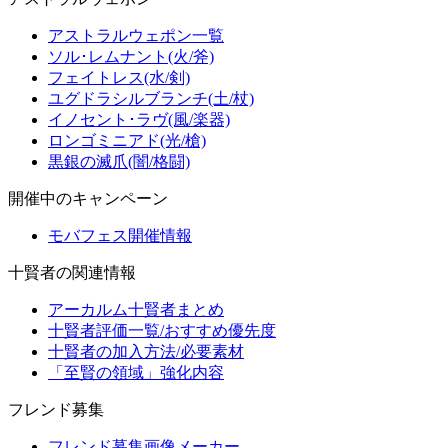
アストラルウェポン一覧
ソル･レムナント(火/斧)
フェイトレス(水/剣)
ユグドラシルブランチ(土/杖)
イノセント･ラヴ(風/楽器)
ロンゴミニアド(光/槍)
黒銀の滅爪(闇/格闘)
開催中のキャンペーン
モバフェス開催情報
十賢者の関連情報
アーカルム十賢者まとめ
十賢者評価一覧/おすすめ優先度
十賢者の加入方法/必要素材
「至賢の領域」強化内容
フレンド募集
フレンド募集画像メーカー