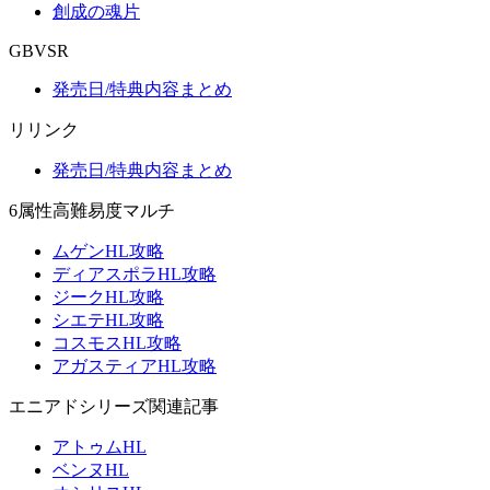
創成の魂片
GBVSR
発売日/特典内容まとめ
リリンク
発売日/特典内容まとめ
6属性高難易度マルチ
ムゲンHL攻略
ディアスポラHL攻略
ジークHL攻略
シエテHL攻略
コスモスHL攻略
アガスティアHL攻略
エニアドシリーズ関連記事
アトゥムHL
ベンヌHL