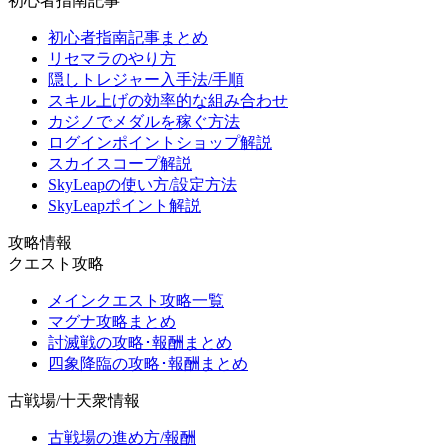
初心者指南記事
初心者指南記事まとめ
リセマラのやり方
隠しトレジャー入手法/手順
スキル上げの効率的な組み合わせ
カジノでメダルを稼ぐ方法
ログインポイントショップ解説
スカイスコープ解説
SkyLeapの使い方/設定方法
SkyLeapポイント解説
攻略情報
クエスト攻略
メインクエスト攻略一覧
マグナ攻略まとめ
討滅戦の攻略･報酬まとめ
四象降臨の攻略･報酬まとめ
古戦場/十天衆情報
古戦場の進め方/報酬