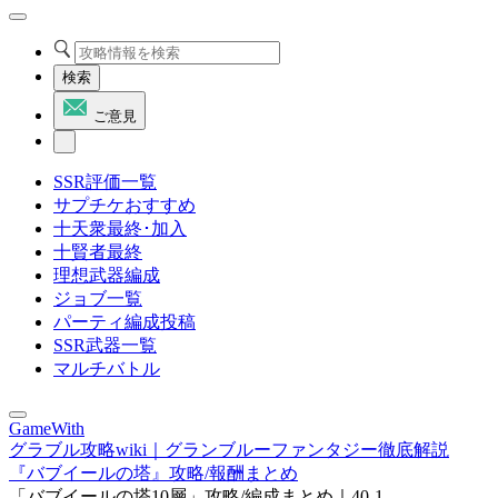
検索
ご意見
SSR評価一覧
サプチケおすすめ
十天衆最終･加入
十賢者最終
理想武器編成
ジョブ一覧
パーティ編成投稿
SSR武器一覧
マルチバトル
GameWith
グラブル攻略wiki｜グランブルーファンタジー徹底解説
『バブイールの塔』攻略/報酬まとめ
「バブイールの塔10層」攻略/編成まとめ｜40-1