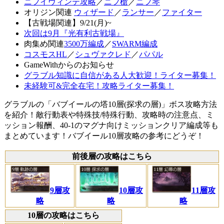
ニフイヴィンテ攻略
／
ニフ槍
／
ニフ琴
オリジン関連
ウィザード
／
ランサー
／
ファイター
【古戦場関連】9/21(月)~
次回は9月『光有利古戦場』
肉集め関連
3500万編成
／
SWARM編成
コスモスHL
／
シュヴァクレド
／
パパル
GameWithからのお知らせ
グラブル知識に自信がある人大歓迎！ライター募集！
未経験可&完全在宅！攻略ライター募集！
グラブルの「バブイールの塔10層(探求の層)」ボス攻略方法
を紹介！敵行動表や特殊技/特殊行動、攻略時の注意点、ミ
ッション報酬、40-1のマグナ向けミッションクリア編成等も
まとめています！バブイール10層攻略の参考にどうぞ！
前後層の攻略はこちら
9層攻
10層攻
11層攻
略
略
略
10層の攻略はこちら