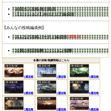
40階ボス攻略/敵行動表
【ミッション】40-1クリア編成例
【みんなの投稿編成例】
みんなの攻略パーティ編成例
(募集中！)
10層の初回報酬/ミッション報酬
各層の攻略/報酬情報はこちら
1層攻略
2層攻略
3層攻略
4層攻略
5層攻略
6層攻略
7層攻略
8層攻略
9層攻略