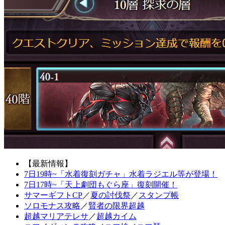
【最新情報】
7日19時~「水着復刻ガチャ」水着ラジエル等が登場！
7日17時~「天上劇団もぐら座」復刻開催！
サマーギフトCP
／
夏の討伐祭
／
スタンプ帳
ソロモナス攻略
／
賢者の限界超越
超越マリアテレサ
／
超越カイム