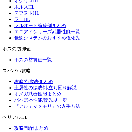
オシリスHL
ホルスHL
テフヌトHL
ラーHL
フルオート編成例まとめ
エニアドシリーズ武器性能一覧
覚醒システムのおすすめ強化先
ボスの防御値
ボスの防御値一覧
スパバハ攻略
攻略/行動表まとめ
土属性の編成例/立ち回り解説
オメガ武器性能まとめ
バハ武器性能/優先度一覧
『アルテマメモリ』の入手方法
ベリアルHL
攻略/報酬まとめ