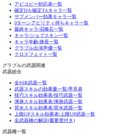
アビコピー対応表一覧
確定DA/確定TAキャラ一覧
サブメンバー効果キャラ一覧
0ターンアビリティ持ちキャラ一覧
最終キャラ/召喚石一覧
キャラ/ジョブスキン一覧
キャラ年齢/身長一覧
グラブル出演声優一覧
クロスフェイト一覧
グラブルの武器関連
武器総合
全SSR武器一覧
武器スキルの効果量一覧/早見表
技巧スキル効果表/技巧武器一覧
渾身スキル効果表/渾身武器一覧
背水スキル効果表/背水武器一覧
上限UPスキル効果表/上限UP武器一覧
全武器種の解説(重要度付き)
武器種一覧