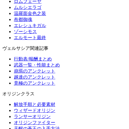
ロムフェーヤ
ムルシエラゴ
温羅面金色之装
布都御魂
エレシュキガル
ゾーシモス
エルモート最終
ヴェルサシア関連記事
行動表/報酬まとめ
武器一覧・性能まとめ
崩焉のアンクレット
越達のアンクレット
竟極のアンクレット
オリジンクラス
解放手順と必要素材
ウィザードオリジン
ランサーオリジン
オリジンファイター
天醒の蒼玉の入手方法