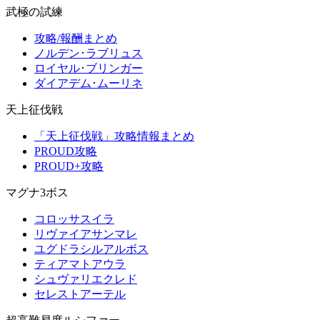
武極の試練
攻略/報酬まとめ
ノルデン･ラブリュス
ロイヤル･ブリンガー
ダイアデム･ムーリネ
天上征伐戦
「天上征伐戦」攻略情報まとめ
PROUD攻略
PROUD+攻略
マグナ3ボス
コロッサスイラ
リヴァイアサンマレ
ユグドラシルアルボス
ティアマトアウラ
シュヴァリエクレド
セレストアーテル