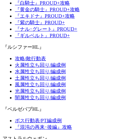
『白騎士』PROUD+攻略
『黄金の騎士』PROUD+攻略
『エキドナ』PROUD+攻略
『紫の騎士』PROUD+
『ナル･グレート』PROUD+
『ギルベルト』PROUD+
『ルシファーHL』
攻略/敵行動表
火属性立ち回り/編成例
水属性立ち回り/編成例
土属性立ち回り/編成例
風属性立ち回り/編成例
光属性立ち回り/編成例
闇属性立ち回り/編成例
『ベルゼバブHL』
ボス行動表/PT編成例
『混沌の再来･後編』攻略
アストラルウェポン