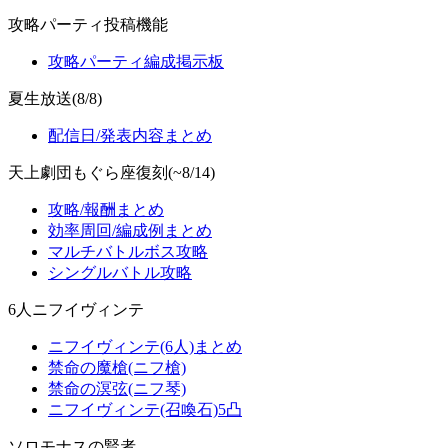
攻略パーティ投稿機能
攻略パーティ編成掲示板
夏生放送(8/8)
配信日/発表内容まとめ
天上劇団もぐら座復刻(~8/14)
攻略/報酬まとめ
効率周回/編成例まとめ
マルチバトルボス攻略
シングルバトル攻略
6人ニフイヴィンテ
ニフイヴィンテ(6人)まとめ
禁命の魔槍(ニフ槍)
禁命の溟弦(ニフ琴)
ニフイヴィンテ(召喚石)5凸
ソロモナスの賢者