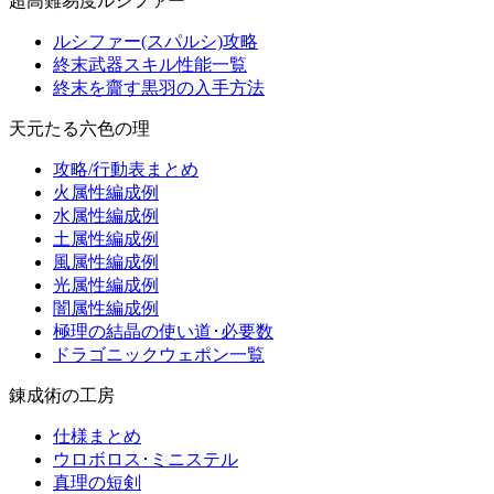
超高難易度ルシファー
ルシファー(スパルシ)攻略
終末武器スキル性能一覧
終末を齎す黒羽の入手方法
天元たる六色の理
攻略/行動表まとめ
火属性編成例
水属性編成例
土属性編成例
風属性編成例
光属性編成例
闇属性編成例
極理の結晶の使い道･必要数
ドラゴニックウェポン一覧
錬成術の工房
仕様まとめ
ウロボロス･ミニステル
真理の短剣