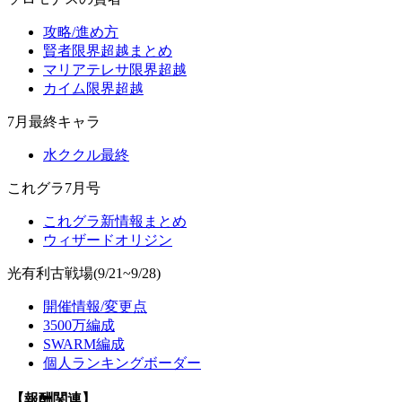
攻略/進め方
賢者限界超越まとめ
マリアテレサ限界超越
カイム限界超越
7月最終キャラ
水ククル最終
これグラ7月号
これグラ新情報まとめ
ウィザードオリジン
光有利古戦場(9/21~9/28)
開催情報/変更点
3500万編成
SWARM編成
個人ランキングボーダー
【報酬関連】