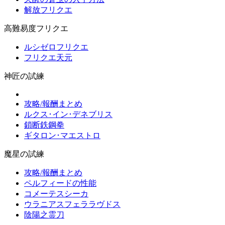
解放フリクエ
高難易度フリクエ
ルシゼロフリクエ
フリクエ天元
神匠の試練
攻略/報酬まとめ
ルクス･イン･デネブリス
鎖断鉄鋼拳
ギタロン･マエストロ
魔星の試練
攻略/報酬まとめ
ペルフィードの性能
コメーテスシーカ
ウラニアスフェララヴドス
陰陽之霊刀