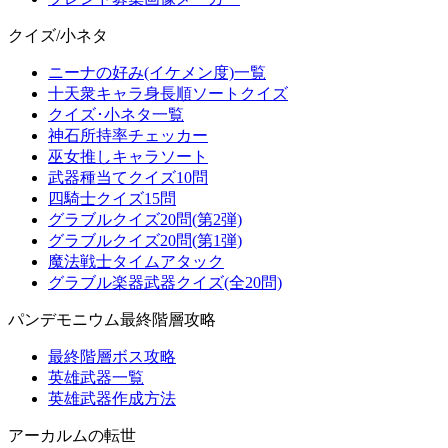
クイズ/小ネタ
ニーナの好み(イケメン度)一覧
十天衆キャラ身長順ソートクイズ
クイズ･小ネタ一覧
神石所持率チェッカー
巫女推しキャラソート
武器種当てクイズ10問
四騎士クイズ15問
グラブルクイズ20問(第2弾)
グラブルクイズ20問(第1弾)
魔法戦士タイムアタック
グラブル楽器武器クイズ(全20問)
パンデモニウム最終階層攻略
最終階層ボス攻略
英雄武器一覧
英雄武器作成方法
アーカルムの転世