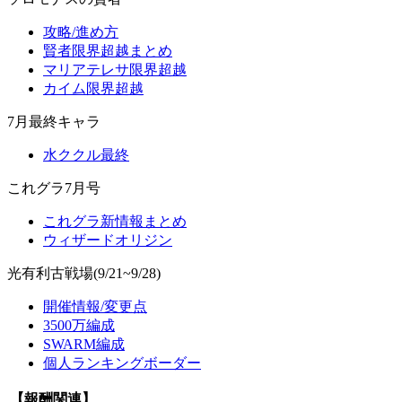
攻略/進め方
賢者限界超越まとめ
マリアテレサ限界超越
カイム限界超越
7月最終キャラ
水ククル最終
これグラ7月号
これグラ新情報まとめ
ウィザードオリジン
光有利古戦場(9/21~9/28)
開催情報/変更点
3500万編成
SWARM編成
個人ランキングボーダー
【報酬関連】