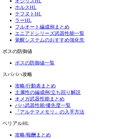
オシリスHL
ホルスHL
テフヌトHL
ラーHL
フルオート編成例まとめ
エニアドシリーズ武器性能一覧
覚醒システムのおすすめ強化先
ボスの防御値
ボスの防御値一覧
スパバハ攻略
攻略/行動表まとめ
土属性の編成例/立ち回り解説
オメガ武器性能まとめ
バハ武器性能/優先度一覧
『アルテマメモリ』の入手方法
ベリアルHL
攻略/報酬まとめ