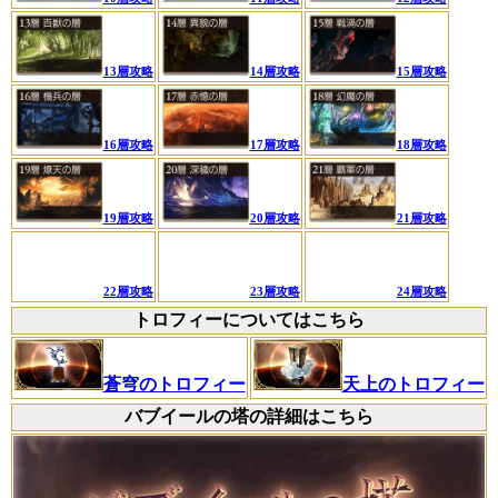
13層攻略
14層攻略
15層攻略
16層攻略
17層攻略
18層攻略
19層攻略
20層攻略
21層攻略
22層攻略
23層攻略
24層攻略
トロフィーについてはこちら
蒼穹のトロフィー
天上のトロフィー
バブイールの塔の詳細はこちら