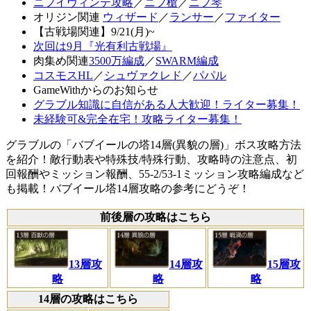
ニフイヴィンテ攻略
／
ニフ槍
／
ニフ琴
オリジン関連
ウィザード
／
ランサー
／
ファイター
【古戦場関連】9/21(月)~
次回は9月『光有利古戦場』
肉集め関連
3500万編成
／
SWARM編成
コスモスHL
／
シュヴァクレド
／
パパル
GameWithからのお知らせ
グラブル知識に自信がある人大歓迎！ライター募集！
未経験可&完全在宅！攻略ライター募集！
グラブルの「バブイールの塔14層(異貌の層)」ボス攻略方法
を紹介！敵行動表や特殊技/特殊行動、攻略時の注意点、初
回報酬やミッション報酬、55-2/53-1ミッション攻略編成など
も掲載！バブイール塔14層攻略の参考にどうぞ！
前後層の攻略はこちら
13層攻
14層攻
15層攻
略
略
略
14層の攻略はこちら