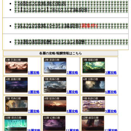
56階ボス攻略/敵行動表
【ミッション】56-1クリア編成例
みんなの攻略パーティ編成例
(募集中)
14層の初回報酬/ミッション報酬
各層の攻略/報酬情報はこちら
1層攻略
2層攻略
3層攻略
4層攻略
5層攻略
6層攻略
7層攻略
8層攻略
9層攻略
10層攻略
11層攻略
12層攻略