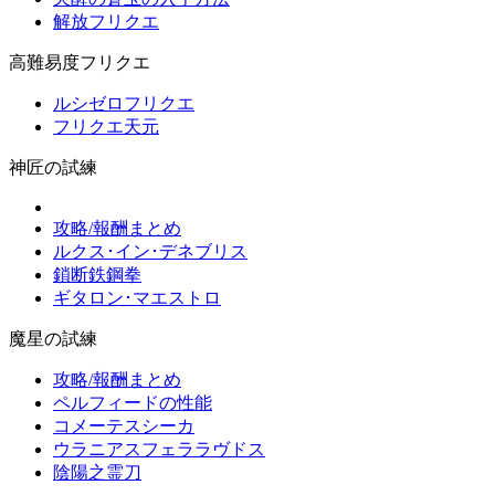
解放フリクエ
高難易度フリクエ
ルシゼロフリクエ
フリクエ天元
神匠の試練
攻略/報酬まとめ
ルクス･イン･デネブリス
鎖断鉄鋼拳
ギタロン･マエストロ
魔星の試練
攻略/報酬まとめ
ペルフィードの性能
コメーテスシーカ
ウラニアスフェララヴドス
陰陽之霊刀