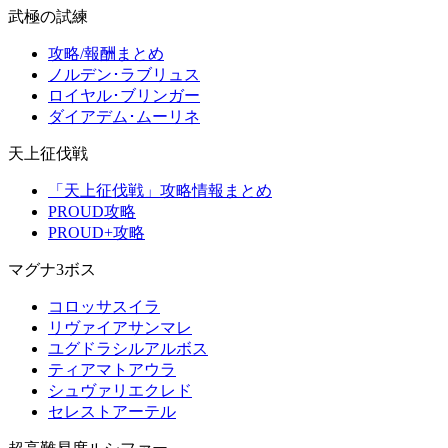
武極の試練
攻略/報酬まとめ
ノルデン･ラブリュス
ロイヤル･ブリンガー
ダイアデム･ムーリネ
天上征伐戦
「天上征伐戦」攻略情報まとめ
PROUD攻略
PROUD+攻略
マグナ3ボス
コロッサスイラ
リヴァイアサンマレ
ユグドラシルアルボス
ティアマトアウラ
シュヴァリエクレド
セレストアーテル