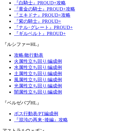
『白騎士』PROUD+攻略
『黄金の騎士』PROUD+攻略
『エキドナ』PROUD+攻略
『紫の騎士』PROUD+
『ナル･グレート』PROUD+
『ギルベルト』PROUD+
『ルシファーHL』
攻略/敵行動表
火属性立ち回り/編成例
水属性立ち回り/編成例
土属性立ち回り/編成例
風属性立ち回り/編成例
光属性立ち回り/編成例
闇属性立ち回り/編成例
『ベルゼバブHL』
ボス行動表/PT編成例
『混沌の再来･後編』攻略
アストラルウェポン