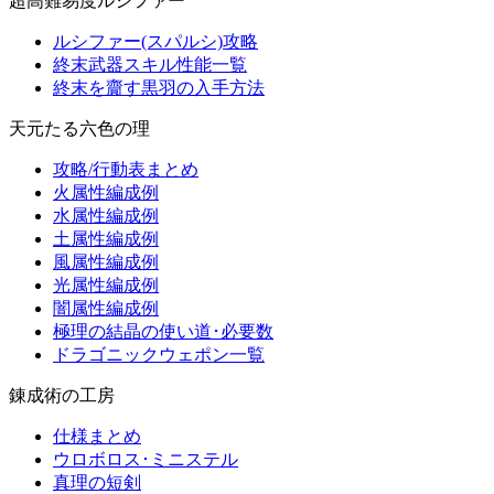
超高難易度ルシファー
ルシファー(スパルシ)攻略
終末武器スキル性能一覧
終末を齎す黒羽の入手方法
天元たる六色の理
攻略/行動表まとめ
火属性編成例
水属性編成例
土属性編成例
風属性編成例
光属性編成例
闇属性編成例
極理の結晶の使い道･必要数
ドラゴニックウェポン一覧
錬成術の工房
仕様まとめ
ウロボロス･ミニステル
真理の短剣