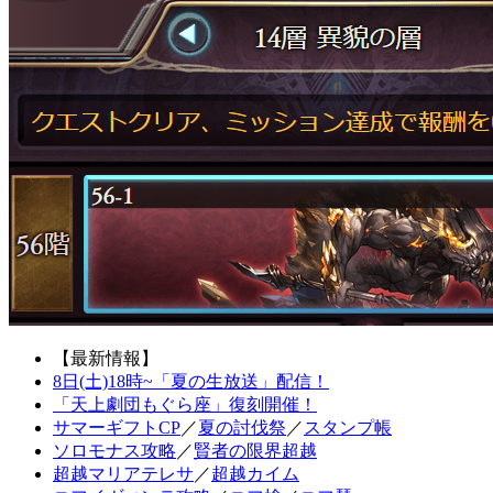
【最新情報】
8日(土)18時~「夏の生放送」配信！
「天上劇団もぐら座」復刻開催！
サマーギフトCP
／
夏の討伐祭
／
スタンプ帳
ソロモナス攻略
／
賢者の限界超越
超越マリアテレサ
／
超越カイム