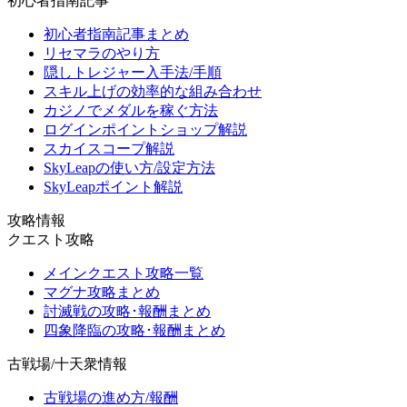
初心者指南記事
初心者指南記事まとめ
リセマラのやり方
隠しトレジャー入手法/手順
スキル上げの効率的な組み合わせ
カジノでメダルを稼ぐ方法
ログインポイントショップ解説
スカイスコープ解説
SkyLeapの使い方/設定方法
SkyLeapポイント解説
攻略情報
クエスト攻略
メインクエスト攻略一覧
マグナ攻略まとめ
討滅戦の攻略･報酬まとめ
四象降臨の攻略･報酬まとめ
古戦場/十天衆情報
古戦場の進め方/報酬