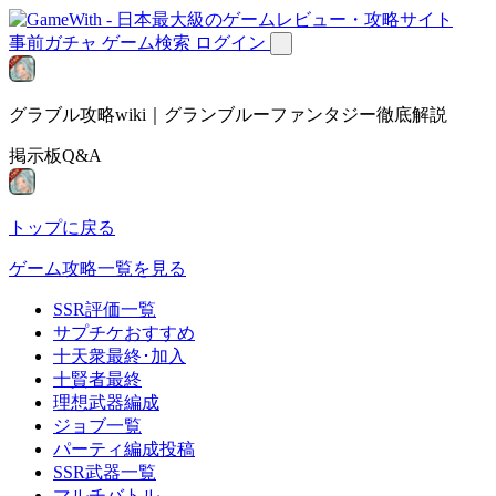
事前ガチャ
ゲーム検索
ログイン
グラブル攻略wiki｜グランブルーファンタジー徹底解説
掲示板Q&A
トップに戻る
ゲーム攻略一覧を見る
SSR評価一覧
サプチケおすすめ
十天衆最終･加入
十賢者最終
理想武器編成
ジョブ一覧
パーティ編成投稿
SSR武器一覧
マルチバトル