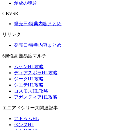
創成の魂片
GBVSR
発売日/特典内容まとめ
リリンク
発売日/特典内容まとめ
6属性高難易度マルチ
ムゲンHL攻略
ディアスポラHL攻略
ジークHL攻略
シエテHL攻略
コスモスHL攻略
アガスティアHL攻略
エニアドシリーズ関連記事
アトゥムHL
ベンヌHL