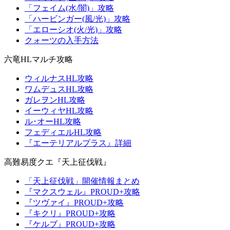
「フェイム(水/闇)」攻略
「ハービンガー(風/光)」攻略
「エローシオ(火/光)」攻略
クォーツの入手方法
六竜HLマルチ攻略
ウィルナスHL攻略
ワムデュスHL攻略
ガレヲンHL攻略
イーウィヤHL攻略
ル･オーHL攻略
フェディエルHL攻略
『エーテリアルプラス』詳細
高難易度クエ『天上征伐戦』
「天上征伐戦」開催情報まとめ
『マクスウェル』PROUD+攻略
『ツヴァイ』PROUD+攻略
『キクリ』PROUD+攻略
『ケルブ』PROUD+攻略