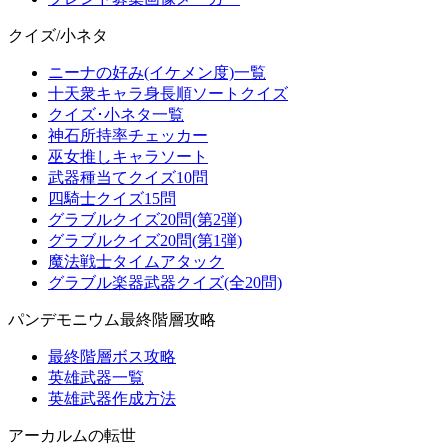
クイズ/小ネタ
ニーナの好み(イケメン度)一覧
十天衆キャラ身長順ソートクイズ
クイズ･小ネタ一覧
神石所持率チェッカー
巫女推しキャラソート
武器種当てクイズ10問
四騎士クイズ15問
グラブルクイズ20問(第2弾)
グラブルクイズ20問(第1弾)
魔法戦士タイムアタック
グラブル楽器武器クイズ(全20問)
パンデモニウム最終階層攻略
最終階層ボス攻略
英雄武器一覧
英雄武器作成方法
アーカルムの転世