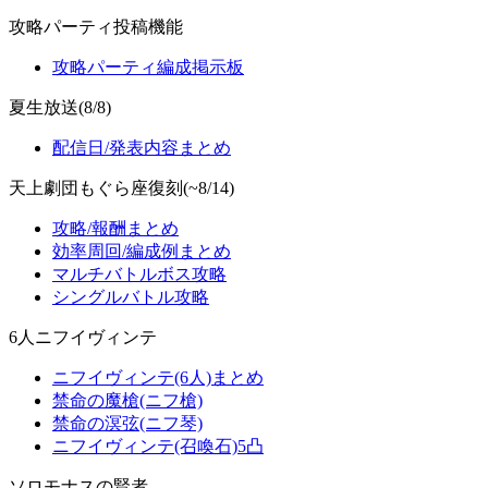
攻略パーティ投稿機能
攻略パーティ編成掲示板
夏生放送(8/8)
配信日/発表内容まとめ
天上劇団もぐら座復刻(~8/14)
攻略/報酬まとめ
効率周回/編成例まとめ
マルチバトルボス攻略
シングルバトル攻略
6人ニフイヴィンテ
ニフイヴィンテ(6人)まとめ
禁命の魔槍(ニフ槍)
禁命の溟弦(ニフ琴)
ニフイヴィンテ(召喚石)5凸
ソロモナスの賢者