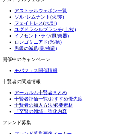
アストラルウェポン一覧
ソル･レムナント(火/斧)
フェイトレス(水/剣)
ユグドラシルブランチ(土/杖)
イノセント･ラヴ(風/楽器)
ロンゴミニアド(光/槍)
黒銀の滅爪(闇/格闘)
開催中のキャンペーン
モバフェス開催情報
十賢者の関連情報
アーカルム十賢者まとめ
十賢者評価一覧/おすすめ優先度
十賢者の加入方法/必要素材
「至賢の領域」強化内容
フレンド募集
フレンド募集画像メーカー