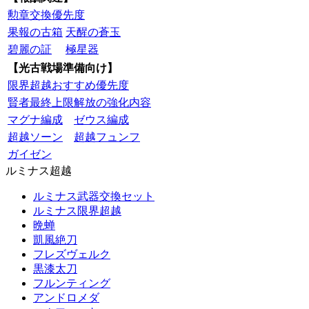
勲章交換優先度
果報の古箱
天醒の蒼玉
碧麗の証
極星器
【光古戦場準備向け】
限界超越おすすめ優先度
賢者最終上限解放の強化内容
マグナ編成
ゼウス編成
超越ソーン
超越フュンフ
ガイゼン
ルミナス超越
ルミナス武器交換セット
ルミナス限界超越
晩蝉
凱風絶刀
フレズヴェルク
黒漆太刀
フルンティング
アンドロメダ