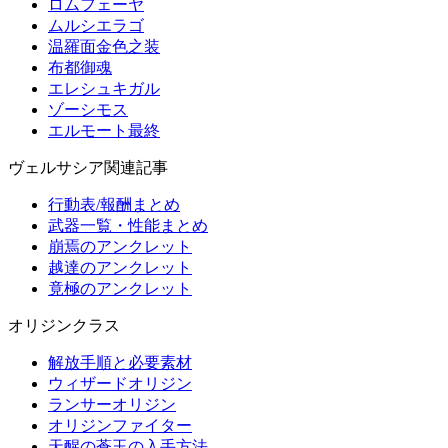
ロムフェーヤ
ムルシエラゴ
温羅面金色之装
布都御魂
エレシュキガル
ゾーシモス
エルモート最終
ヴェルサシア関連記事
行動表/報酬まとめ
武器一覧・性能まとめ
崩焉のアンクレット
越達のアンクレット
竟極のアンクレット
オリジンクラス
解放手順と必要素材
ウィザードオリジン
ランサーオリジン
オリジンファイター
天醒の蒼玉の入手方法