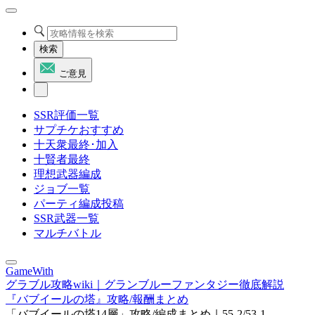
検索
ご意見
SSR評価一覧
サプチケおすすめ
十天衆最終･加入
十賢者最終
理想武器編成
ジョブ一覧
パーティ編成投稿
SSR武器一覧
マルチバトル
GameWith
グラブル攻略wiki｜グランブルーファンタジー徹底解説
『バブイールの塔』攻略/報酬まとめ
「バブイールの塔14層」攻略/編成まとめ｜55-2/53-1