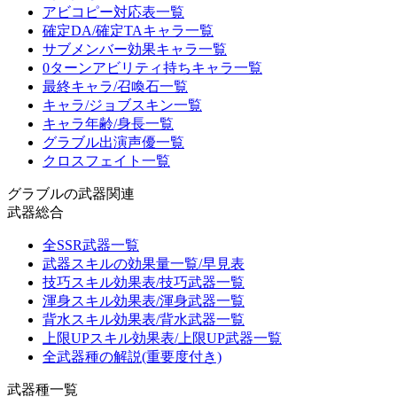
アビコピー対応表一覧
確定DA/確定TAキャラ一覧
サブメンバー効果キャラ一覧
0ターンアビリティ持ちキャラ一覧
最終キャラ/召喚石一覧
キャラ/ジョブスキン一覧
キャラ年齢/身長一覧
グラブル出演声優一覧
クロスフェイト一覧
グラブルの武器関連
武器総合
全SSR武器一覧
武器スキルの効果量一覧/早見表
技巧スキル効果表/技巧武器一覧
渾身スキル効果表/渾身武器一覧
背水スキル効果表/背水武器一覧
上限UPスキル効果表/上限UP武器一覧
全武器種の解説(重要度付き)
武器種一覧