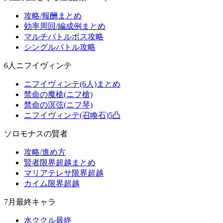
攻略/報酬まとめ
効率周回/編成例まとめ
マルチバトルボス攻略
シングルバトル攻略
6人ニフイヴィンテ
ニフイヴィンテ(6人)まとめ
禁命の魔槍(ニフ槍)
禁命の溟弦(ニフ琴)
ニフイヴィンテ(召喚石)5凸
ソロモナスの賢者
攻略/進め方
賢者限界超越まとめ
マリアテレサ限界超越
カイム限界超越
7月最終キャラ
水ククル最終