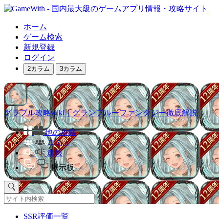
ホーム
ゲーム検索
新規登録
ログイン
2カラム
3カラム
グラブル攻略wiki｜グランブルーファンタジー徹底解説
他の攻略
コミュ
速報
掲示板
SSR評価一覧