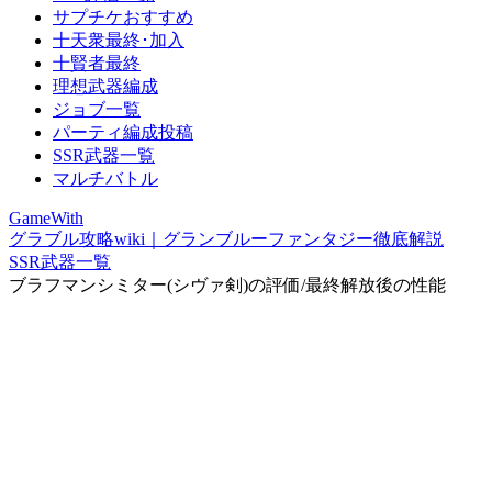
サプチケおすすめ
十天衆最終･加入
十賢者最終
理想武器編成
ジョブ一覧
パーティ編成投稿
SSR武器一覧
マルチバトル
GameWith
グラブル攻略wiki｜グランブルーファンタジー徹底解説
SSR武器一覧
ブラフマンシミター(シヴァ剣)の評価/最終解放後の性能