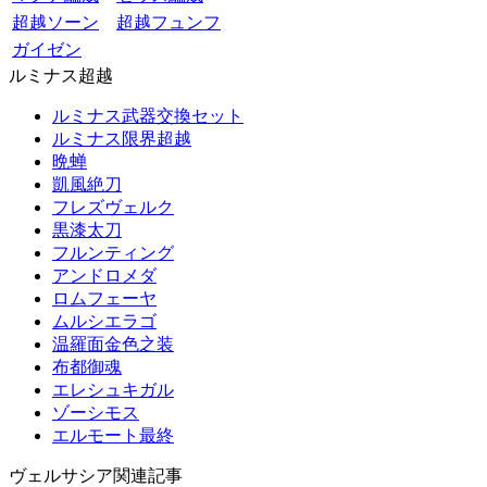
超越ソーン
超越フュンフ
ガイゼン
ルミナス超越
ルミナス武器交換セット
ルミナス限界超越
晩蝉
凱風絶刀
フレズヴェルク
黒漆太刀
フルンティング
アンドロメダ
ロムフェーヤ
ムルシエラゴ
温羅面金色之装
布都御魂
エレシュキガル
ゾーシモス
エルモート最終
ヴェルサシア関連記事