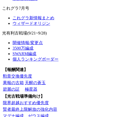
これグラ7月号
これグラ新情報まとめ
ウィザードオリジン
光有利古戦場(9/21~9/28)
開催情報/変更点
3500万編成
SWARM編成
個人ランキングボーダー
【報酬関連】
勲章交換優先度
果報の古箱
天醒の蒼玉
碧麗の証
極星器
【光古戦場準備向け】
限界超越おすすめ優先度
賢者最終上限解放の強化内容
マグナ編成
ゼウス編成