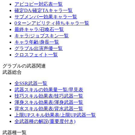
アビコピー対応表一覧
確定DA/確定TAキャラ一覧
サブメンバー効果キャラ一覧
0ターンアビリティ持ちキャラ一覧
最終キャラ/召喚石一覧
キャラ/ジョブスキン一覧
キャラ年齢/身長一覧
グラブル出演声優一覧
クロスフェイト一覧
グラブルの武器関連
武器総合
全SSR武器一覧
武器スキルの効果量一覧/早見表
技巧スキル効果表/技巧武器一覧
渾身スキル効果表/渾身武器一覧
背水スキル効果表/背水武器一覧
上限UPスキル効果表/上限UP武器一覧
全武器種の解説(重要度付き)
武器種一覧