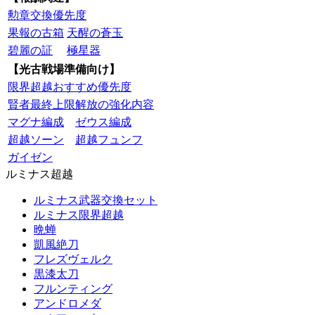
勲章交換優先度
果報の古箱
天醒の蒼玉
碧麗の証
極星器
【光古戦場準備向け】
限界超越おすすめ優先度
賢者最終上限解放の強化内容
マグナ編成
ゼウス編成
超越ソーン
超越フュンフ
ガイゼン
ルミナス超越
ルミナス武器交換セット
ルミナス限界超越
晩蝉
凱風絶刀
フレズヴェルク
黒漆太刀
フルンティング
アンドロメダ