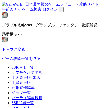
事前ガチャ
ゲーム検索
ログイン
グラブル攻略wiki｜グランブルーファンタジー徹底解説
掲示板Q&A
トップに戻る
ゲーム攻略一覧を見る
SSR評価一覧
サプチケおすすめ
十天衆最終･加入
十賢者最終
理想武器編成
ジョブ一覧
パーティ編成投稿
SSR武器一覧
マルチバトル