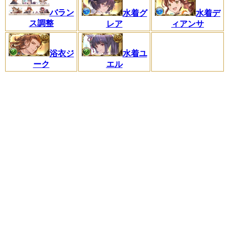
バラン
水着グ
水着デ
ス調整
レア
ィアンサ
浴衣ジ
水着ユ
ーク
エル