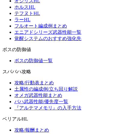
オシリスHL
ホルスHL
テフヌトHL
ラーHL
フルオート編成例まとめ
エニアドシリーズ武器性能一覧
覚醒システムのおすすめ強化先
ボスの防御値
ボスの防御値一覧
スパバハ攻略
攻略/行動表まとめ
土属性の編成例/立ち回り解説
オメガ武器性能まとめ
バハ武器性能/優先度一覧
『アルテマメモリ』の入手方法
ベリアルHL
攻略/報酬まとめ