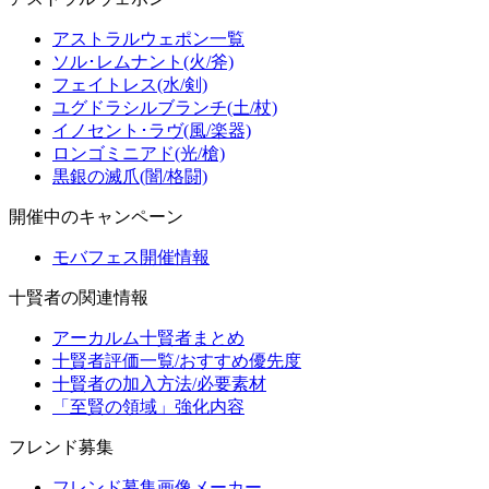
アストラルウェポン一覧
ソル･レムナント(火/斧)
フェイトレス(水/剣)
ユグドラシルブランチ(土/杖)
イノセント･ラヴ(風/楽器)
ロンゴミニアド(光/槍)
黒銀の滅爪(闇/格闘)
開催中のキャンペーン
モバフェス開催情報
十賢者の関連情報
アーカルム十賢者まとめ
十賢者評価一覧/おすすめ優先度
十賢者の加入方法/必要素材
「至賢の領域」強化内容
フレンド募集
フレンド募集画像メーカー