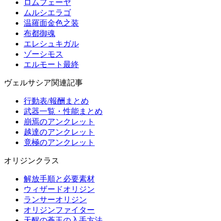
ロムフェーヤ
ムルシエラゴ
温羅面金色之装
布都御魂
エレシュキガル
ゾーシモス
エルモート最終
ヴェルサシア関連記事
行動表/報酬まとめ
武器一覧・性能まとめ
崩焉のアンクレット
越達のアンクレット
竟極のアンクレット
オリジンクラス
解放手順と必要素材
ウィザードオリジン
ランサーオリジン
オリジンファイター
天醒の蒼玉の入手方法