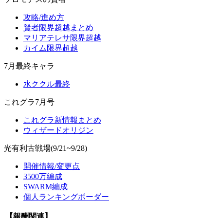
攻略/進め方
賢者限界超越まとめ
マリアテレサ限界超越
カイム限界超越
7月最終キャラ
水ククル最終
これグラ7月号
これグラ新情報まとめ
ウィザードオリジン
光有利古戦場(9/21~9/28)
開催情報/変更点
3500万編成
SWARM編成
個人ランキングボーダー
【報酬関連】