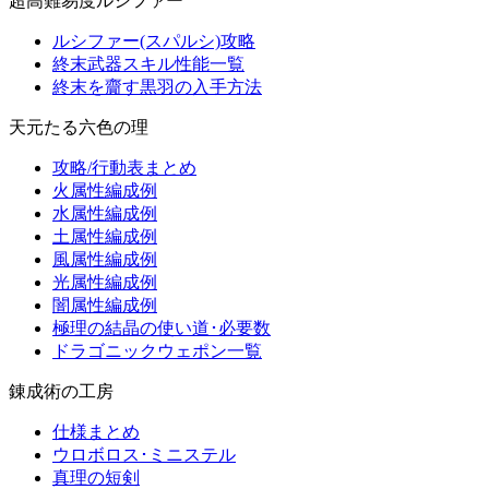
超高難易度ルシファー
ルシファー(スパルシ)攻略
終末武器スキル性能一覧
終末を齎す黒羽の入手方法
天元たる六色の理
攻略/行動表まとめ
火属性編成例
水属性編成例
土属性編成例
風属性編成例
光属性編成例
闇属性編成例
極理の結晶の使い道･必要数
ドラゴニックウェポン一覧
錬成術の工房
仕様まとめ
ウロボロス･ミニステル
真理の短剣