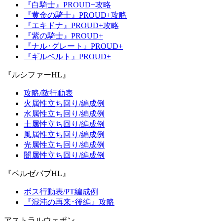
『白騎士』PROUD+攻略
『黄金の騎士』PROUD+攻略
『エキドナ』PROUD+攻略
『紫の騎士』PROUD+
『ナル･グレート』PROUD+
『ギルベルト』PROUD+
『ルシファーHL』
攻略/敵行動表
火属性立ち回り/編成例
水属性立ち回り/編成例
土属性立ち回り/編成例
風属性立ち回り/編成例
光属性立ち回り/編成例
闇属性立ち回り/編成例
『ベルゼバブHL』
ボス行動表/PT編成例
『混沌の再来･後編』攻略
アストラルウェポン