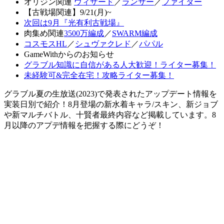
オリジン関連
ウィザード
／
ランサー
／
ファイター
【古戦場関連】9/21(月)~
次回は9月『光有利古戦場』
肉集め関連
3500万編成
／
SWARM編成
コスモスHL
／
シュヴァクレド
／
パパル
GameWithからのお知らせ
グラブル知識に自信がある人大歓迎！ライター募集！
未経験可&完全在宅！攻略ライター募集！
グラブル夏の生放送(2023)で発表されたアップデート情報を
実装日別で紹介！8月登場の新水着キャラ/スキン、新ジョブ
や新マルチバトル、十賢者最終内容など掲載しています。8
月以降のアプデ情報を把握する際にどうぞ！