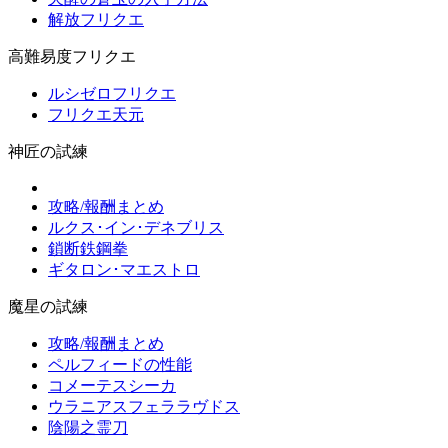
解放フリクエ
高難易度フリクエ
ルシゼロフリクエ
フリクエ天元
神匠の試練
攻略/報酬まとめ
ルクス･イン･デネブリス
鎖断鉄鋼拳
ギタロン･マエストロ
魔星の試練
攻略/報酬まとめ
ペルフィードの性能
コメーテスシーカ
ウラニアスフェララヴドス
陰陽之霊刀