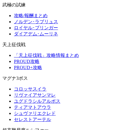
武極の試練
攻略/報酬まとめ
ノルデン･ラブリュス
ロイヤル･ブリンガー
ダイアデム･ムーリネ
天上征伐戦
「天上征伐戦」攻略情報まとめ
PROUD攻略
PROUD+攻略
マグナ3ボス
コロッサスイラ
リヴァイアサンマレ
ユグドラシルアルボス
ティアマトアウラ
シュヴァリエクレド
セレストアーテル