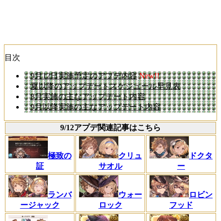
目次
9月12日実施予定のアプデ内容
New!!
夏以降のアップデートスケジュール早見表
8月実施の主なアップデート内容
9月以降実施の主なアップデート内容
9/12アプデ関連記事はこちら
極致の
クリュ
ドクタ
証
サオル
ー
ランバ
ウォー
ロビン
ージャック
ロック
フッド