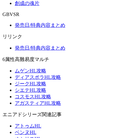
創成の魂片
GBVSR
発売日/特典内容まとめ
リリンク
発売日/特典内容まとめ
6属性高難易度マルチ
ムゲンHL攻略
ディアスポラHL攻略
ジークHL攻略
シエテHL攻略
コスモスHL攻略
アガスティアHL攻略
エニアドシリーズ関連記事
アトゥムHL
ベンヌHL