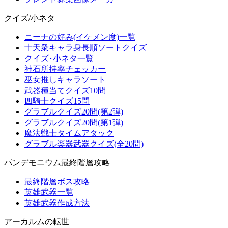
クイズ/小ネタ
ニーナの好み(イケメン度)一覧
十天衆キャラ身長順ソートクイズ
クイズ･小ネタ一覧
神石所持率チェッカー
巫女推しキャラソート
武器種当てクイズ10問
四騎士クイズ15問
グラブルクイズ20問(第2弾)
グラブルクイズ20問(第1弾)
魔法戦士タイムアタック
グラブル楽器武器クイズ(全20問)
パンデモニウム最終階層攻略
最終階層ボス攻略
英雄武器一覧
英雄武器作成方法
アーカルムの転世