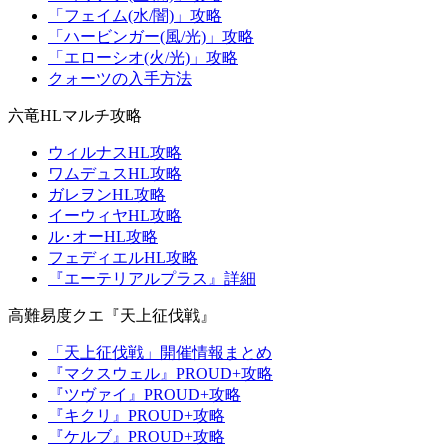
「フェイム(水/闇)」攻略
「ハービンガー(風/光)」攻略
「エローシオ(火/光)」攻略
クォーツの入手方法
六竜HLマルチ攻略
ウィルナスHL攻略
ワムデュスHL攻略
ガレヲンHL攻略
イーウィヤHL攻略
ル･オーHL攻略
フェディエルHL攻略
『エーテリアルプラス』詳細
高難易度クエ『天上征伐戦』
「天上征伐戦」開催情報まとめ
『マクスウェル』PROUD+攻略
『ツヴァイ』PROUD+攻略
『キクリ』PROUD+攻略
『ケルブ』PROUD+攻略