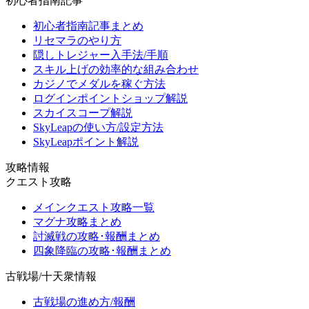
初心者指南記事
初心者指南記事まとめ
リセマラのやり方
隠しトレジャー入手法/手順
スキル上げの効率的な組み合わせ
カジノでメダルを稼ぐ方法
ログインポイントショップ解説
スカイスコープ解説
SkyLeapの使い方/設定方法
SkyLeapポイント解説
攻略情報
クエスト攻略
メインクエスト攻略一覧
マグナ攻略まとめ
討滅戦の攻略･報酬まとめ
四象降臨の攻略･報酬まとめ
古戦場/十天衆情報
古戦場の進め方/報酬