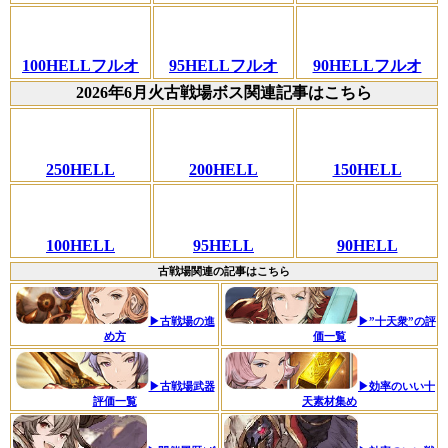
100HELLフルオ
95HELLフルオ
90HELLフルオ
2026年6月火古戦場ボス関連記事はこちら
250HELL
200HELL
150HELL
100HELL
95HELL
90HELL
古戦場関連の記事はこちら
▶古戦場の進
▶”十天衆”の評
め方
価一覧
▶古戦場武器
▶効率のいい十
評価一覧
天素材集め