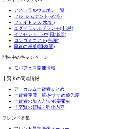
アストラルウェポン一覧
ソル･レムナント(火/斧)
フェイトレス(水/剣)
ユグドラシルブランチ(土/杖)
イノセント･ラヴ(風/楽器)
ロンゴミニアド(光/槍)
黒銀の滅爪(闇/格闘)
開催中のキャンペーン
モバフェス開催情報
十賢者の関連情報
アーカルム十賢者まとめ
十賢者評価一覧/おすすめ優先度
十賢者の加入方法/必要素材
「至賢の領域」強化内容
フレンド募集
フレンド募集画像メーカー