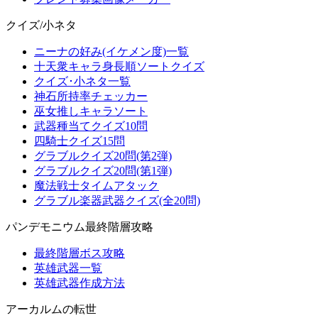
クイズ/小ネタ
ニーナの好み(イケメン度)一覧
十天衆キャラ身長順ソートクイズ
クイズ･小ネタ一覧
神石所持率チェッカー
巫女推しキャラソート
武器種当てクイズ10問
四騎士クイズ15問
グラブルクイズ20問(第2弾)
グラブルクイズ20問(第1弾)
魔法戦士タイムアタック
グラブル楽器武器クイズ(全20問)
パンデモニウム最終階層攻略
最終階層ボス攻略
英雄武器一覧
英雄武器作成方法
アーカルムの転世