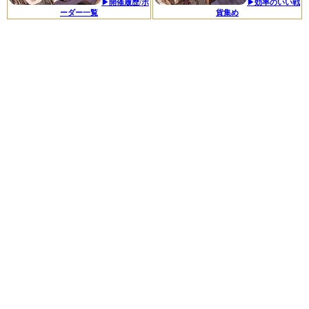
▶開催履歴/ボ
▶効率のいい戦
ーダー一覧
貨集め