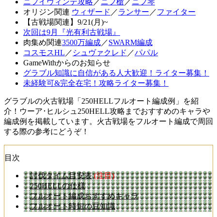
ニフイヴィンテ攻略
／
ニフ槍
／
ニフ琴
オリジン関連
ウィザード
／
ランサー
／
ファイター
【古戦場関連】9/21(月)~
次回は9月『光有利古戦場』
肉集め関連
3500万編成
／
SWARM編成
コスモスHL
／
シュヴァクレド
／
パパル
GameWithからのお知らせ
グラブル知識に自信がある人大歓迎！ライター募集！
未経験可&完全在宅！攻略ライター募集！
グラブルの火古戦場「250HELLフルオート編成例」を紹
介！ウーア･ヒルシュ250HELL攻略までおすすめのキャラや
編成例を掲載しています。火古戦場をフルオート編成で周回
する際の参考にどうぞ！
目次
討伐タイム目安表
(注目)
250HELLの仕様
フルオート編成おすすめキャラ
フルオート時短の豆知識