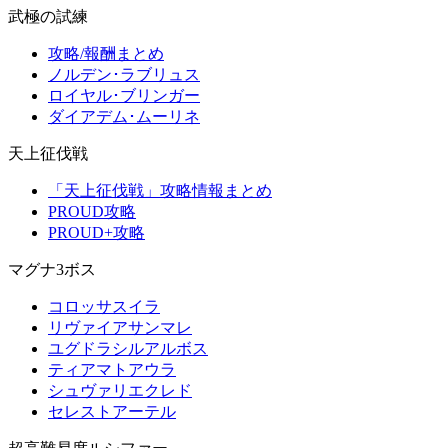
武極の試練
攻略/報酬まとめ
ノルデン･ラブリュス
ロイヤル･ブリンガー
ダイアデム･ムーリネ
天上征伐戦
「天上征伐戦」攻略情報まとめ
PROUD攻略
PROUD+攻略
マグナ3ボス
コロッサスイラ
リヴァイアサンマレ
ユグドラシルアルボス
ティアマトアウラ
シュヴァリエクレド
セレストアーテル