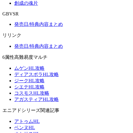
創成の魂片
GBVSR
発売日/特典内容まとめ
リリンク
発売日/特典内容まとめ
6属性高難易度マルチ
ムゲンHL攻略
ディアスポラHL攻略
ジークHL攻略
シエテHL攻略
コスモスHL攻略
アガスティアHL攻略
エニアドシリーズ関連記事
アトゥムHL
ベンヌHL