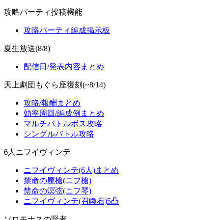
攻略パーティ投稿機能
攻略パーティ編成掲示板
夏生放送(8/8)
配信日/発表内容まとめ
天上劇団もぐら座復刻(~8/14)
攻略/報酬まとめ
効率周回/編成例まとめ
マルチバトルボス攻略
シングルバトル攻略
6人ニフイヴィンテ
ニフイヴィンテ(6人)まとめ
禁命の魔槍(ニフ槍)
禁命の溟弦(ニフ琴)
ニフイヴィンテ(召喚石)5凸
ソロモナスの賢者