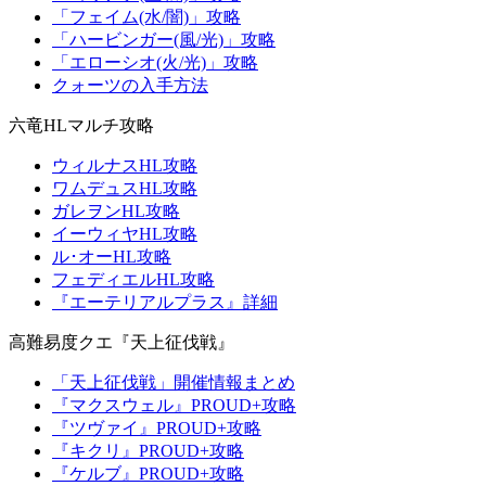
「フェイム(水/闇)」攻略
「ハービンガー(風/光)」攻略
「エローシオ(火/光)」攻略
クォーツの入手方法
六竜HLマルチ攻略
ウィルナスHL攻略
ワムデュスHL攻略
ガレヲンHL攻略
イーウィヤHL攻略
ル･オーHL攻略
フェディエルHL攻略
『エーテリアルプラス』詳細
高難易度クエ『天上征伐戦』
「天上征伐戦」開催情報まとめ
『マクスウェル』PROUD+攻略
『ツヴァイ』PROUD+攻略
『キクリ』PROUD+攻略
『ケルブ』PROUD+攻略