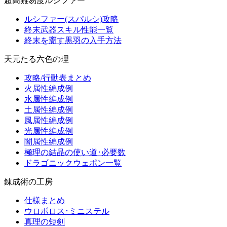
超高難易度ルシファー
ルシファー(スパルシ)攻略
終末武器スキル性能一覧
終末を齎す黒羽の入手方法
天元たる六色の理
攻略/行動表まとめ
火属性編成例
水属性編成例
土属性編成例
風属性編成例
光属性編成例
闇属性編成例
極理の結晶の使い道･必要数
ドラゴニックウェポン一覧
錬成術の工房
仕様まとめ
ウロボロス･ミニステル
真理の短剣