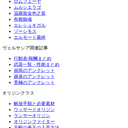
ロムフェーヤ
ムルシエラゴ
温羅面金色之装
布都御魂
エレシュキガル
ゾーシモス
エルモート最終
ヴェルサシア関連記事
行動表/報酬まとめ
武器一覧・性能まとめ
崩焉のアンクレット
越達のアンクレット
竟極のアンクレット
オリジンクラス
解放手順と必要素材
ウィザードオリジン
ランサーオリジン
オリジンファイター
天醒の蒼玉の入手方法