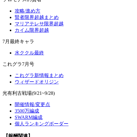
攻略/進め方
賢者限界超越まとめ
マリアテレサ限界超越
カイム限界超越
7月最終キャラ
水ククル最終
これグラ7月号
これグラ新情報まとめ
ウィザードオリジン
光有利古戦場(9/21~9/28)
開催情報/変更点
3500万編成
SWARM編成
個人ランキングボーダー
【報酬関連】