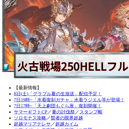
【最新情報】
8日(土)「グラブル夏の生放送」配信予定！
7日19時~「水着復刻ガチャ」水着ラジエル等が登場！
7日17時~「天上劇団もぐら座」復刻開催！
サマーギフトCP
／
夏の討伐祭
／
スタンプ帳
ソロモナス攻略
／
賢者の限界超越
超越マリアテレサ
／
超越カイム