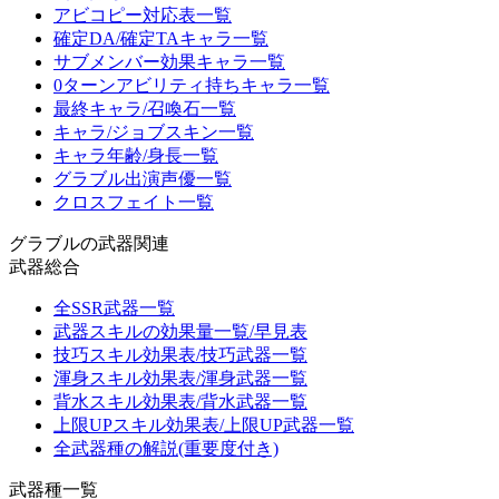
アビコピー対応表一覧
確定DA/確定TAキャラ一覧
サブメンバー効果キャラ一覧
0ターンアビリティ持ちキャラ一覧
最終キャラ/召喚石一覧
キャラ/ジョブスキン一覧
キャラ年齢/身長一覧
グラブル出演声優一覧
クロスフェイト一覧
グラブルの武器関連
武器総合
全SSR武器一覧
武器スキルの効果量一覧/早見表
技巧スキル効果表/技巧武器一覧
渾身スキル効果表/渾身武器一覧
背水スキル効果表/背水武器一覧
上限UPスキル効果表/上限UP武器一覧
全武器種の解説(重要度付き)
武器種一覧