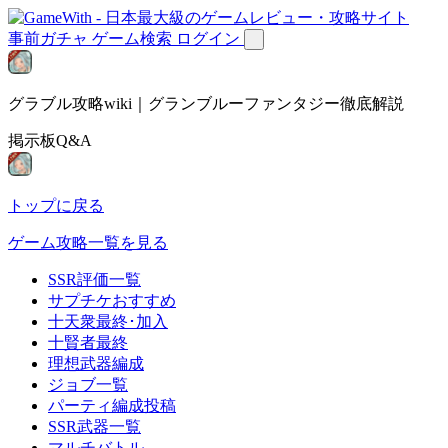
事前ガチャ
ゲーム検索
ログイン
グラブル攻略wiki｜グランブルーファンタジー徹底解説
掲示板Q&A
トップに戻る
ゲーム攻略一覧を見る
SSR評価一覧
サプチケおすすめ
十天衆最終･加入
十賢者最終
理想武器編成
ジョブ一覧
パーティ編成投稿
SSR武器一覧
マルチバトル