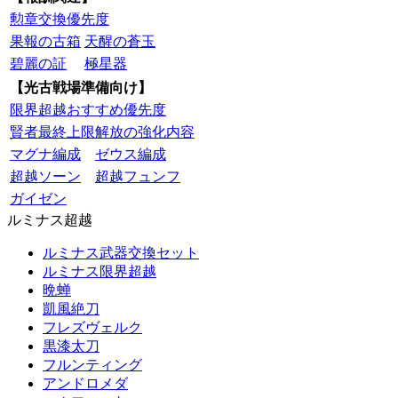
勲章交換優先度
果報の古箱
天醒の蒼玉
碧麗の証
極星器
【光古戦場準備向け】
限界超越おすすめ優先度
賢者最終上限解放の強化内容
マグナ編成
ゼウス編成
超越ソーン
超越フュンフ
ガイゼン
ルミナス超越
ルミナス武器交換セット
ルミナス限界超越
晩蝉
凱風絶刀
フレズヴェルク
黒漆太刀
フルンティング
アンドロメダ