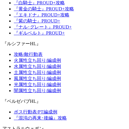
『白騎士』PROUD+攻略
『黄金の騎士』PROUD+攻略
『エキドナ』PROUD+攻略
『紫の騎士』PROUD+
『ナル･グレート』PROUD+
『ギルベルト』PROUD+
『ルシファーHL』
攻略/敵行動表
火属性立ち回り/編成例
水属性立ち回り/編成例
土属性立ち回り/編成例
風属性立ち回り/編成例
光属性立ち回り/編成例
闇属性立ち回り/編成例
『ベルゼバブHL』
ボス行動表/PT編成例
『混沌の再来･後編』攻略
アストラルウェポン