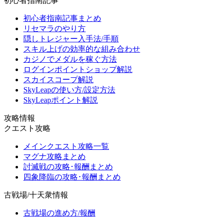
初心者指南記事
初心者指南記事まとめ
リセマラのやり方
隠しトレジャー入手法/手順
スキル上げの効率的な組み合わせ
カジノでメダルを稼ぐ方法
ログインポイントショップ解説
スカイスコープ解説
SkyLeapの使い方/設定方法
SkyLeapポイント解説
攻略情報
クエスト攻略
メインクエスト攻略一覧
マグナ攻略まとめ
討滅戦の攻略･報酬まとめ
四象降臨の攻略･報酬まとめ
古戦場/十天衆情報
古戦場の進め方/報酬