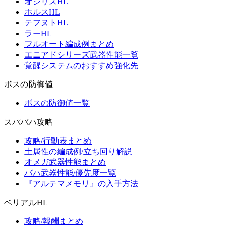
オシリスHL
ホルスHL
テフヌトHL
ラーHL
フルオート編成例まとめ
エニアドシリーズ武器性能一覧
覚醒システムのおすすめ強化先
ボスの防御値
ボスの防御値一覧
スパバハ攻略
攻略/行動表まとめ
土属性の編成例/立ち回り解説
オメガ武器性能まとめ
バハ武器性能/優先度一覧
『アルテマメモリ』の入手方法
ベリアルHL
攻略/報酬まとめ