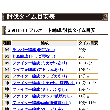
討伐タイム目安表
250HELLフルオート編成/討伐タイム目安
種類
編成
タイム目安
M
ランバー編成 (限定なし)
30分
M
剣豪編成 (ドラゴ琴なし)
20分
M
ファイター編成 (ミカボシあり)
16~17分
M
ライフォ編成 (アトゥムあり)
15分台
M
ファイター編成 (クラピカあり)
14分台
神
ファイター編成 (ミカボシ+破壊なし)
12分~13分
神
ファイター編成 (ミカボシなし)
12分台
神
ファイター編成 (サシア/破壊なし)
11分台
神
ファイター編成(両面神/破壊なし)
10分~11分
神
ファイター編成 (クラピカ有)
10分半