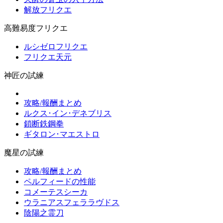
解放フリクエ
高難易度フリクエ
ルシゼロフリクエ
フリクエ天元
神匠の試練
攻略/報酬まとめ
ルクス･イン･デネブリス
鎖断鉄鋼拳
ギタロン･マエストロ
魔星の試練
攻略/報酬まとめ
ペルフィードの性能
コメーテスシーカ
ウラニアスフェララヴドス
陰陽之霊刀