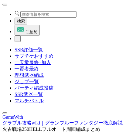
検索
ご意見
SSR評価一覧
サプチケおすすめ
十天衆最終･加入
十賢者最終
理想武器編成
ジョブ一覧
パーティ編成投稿
SSR武器一覧
マルチバトル
GameWith
グラブル攻略wiki｜グランブルーファンタジー徹底解説
火古戦場250HELLフルオート周回編成まとめ