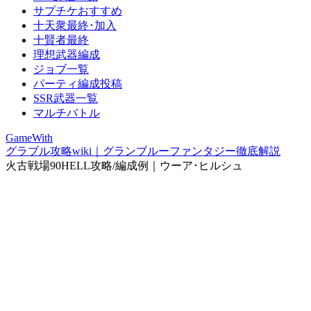
サプチケおすすめ
十天衆最終･加入
十賢者最終
理想武器編成
ジョブ一覧
パーティ編成投稿
SSR武器一覧
マルチバトル
GameWith
グラブル攻略wiki｜グランブルーファンタジー徹底解説
火古戦場90HELL攻略/編成例｜ウーア･ヒルシュ