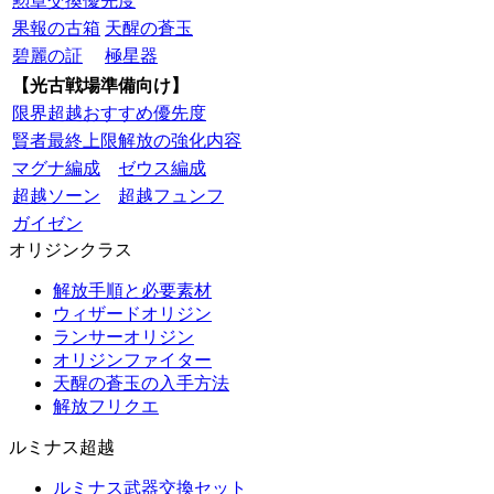
勲章交換優先度
果報の古箱
天醒の蒼玉
碧麗の証
極星器
【光古戦場準備向け】
限界超越おすすめ優先度
賢者最終上限解放の強化内容
マグナ編成
ゼウス編成
超越ソーン
超越フュンフ
ガイゼン
オリジンクラス
解放手順と必要素材
ウィザードオリジン
ランサーオリジン
オリジンファイター
天醒の蒼玉の入手方法
解放フリクエ
ルミナス超越
ルミナス武器交換セット