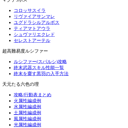
コロッサスイラ
リヴァイアサンマレ
ユグドラシルアルボス
ティアマトアウラ
シュヴァリエクレド
セレストアーテル
超高難易度ルシファー
ルシファー(スパルシ)攻略
終末武器スキル性能一覧
終末を齎す黒羽の入手方法
天元たる六色の理
攻略/行動表まとめ
火属性編成例
水属性編成例
土属性編成例
風属性編成例
光属性編成例