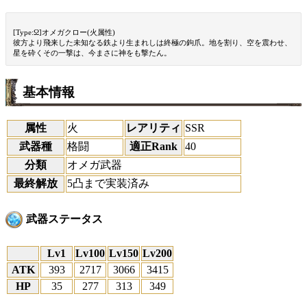
[Type:Ω]オメガクロー(火属性)
彼方より飛来した未知なる鉄より生まれしは終極の鉤爪。地を割り、空を震わせ、
星を砕くその一撃は、今まさに神をも撃たん。
基本情報
属性
火
レアリティ
SSR
武器種
格闘
適正Rank
40
分類
オメガ武器
最終解放
5凸まで実装済み
武器ステータス
Lv1
Lv100
Lv150
Lv200
ATK
393
2717
3066
3415
HP
35
277
313
349