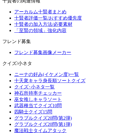
十賢者の関連情報
アーカルム十賢者まとめ
十賢者評価一覧/おすすめ優先度
十賢者の加入方法/必要素材
「至賢の領域」強化内容
フレンド募集
フレンド募集画像メーカー
クイズ/小ネタ
ニーナの好み(イケメン度)一覧
十天衆キャラ身長順ソートクイズ
クイズ･小ネタ一覧
神石所持率チェッカー
巫女推しキャラソート
武器種当てクイズ10問
四騎士クイズ15問
グラブルクイズ20問(第2弾)
グラブルクイズ20問(第1弾)
魔法戦士タイムアタック