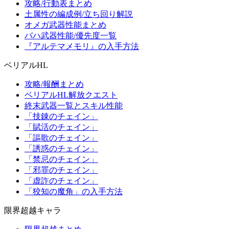
攻略/行動表まとめ
土属性の編成例/立ち回り解説
オメガ武器性能まとめ
バハ武器性能/優先度一覧
『アルテマメモリ』の入手方法
ベリアルHL
攻略/報酬まとめ
ベリアルHL解放クエスト
終末武器一覧とスキル性能
「技錬のチェイン」
「賦活のチェイン」
「謳歌のチェイン」
「誘惑のチェイン」
「禁忌のチェイン」
「邪罪のチェイン」
「虚詐のチェイン」
「狡知の魔角」の入手方法
限界超越キャラ