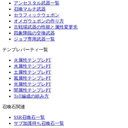
アンセスタル武器一覧
召喚マルチ武器
セラフィックウェポン
オメガウェポンの作り方
古戦場武器の性能と属性変更先
四象降臨の交換武器
ジョブ専用武器一覧
テンプレパーティ一覧
火属性テンプレPT
水属性テンプレPT
土属性テンプレPT
風属性テンプレPT
光属性テンプレPT
闇属性テンプレPT
ToT編成の組み方
召喚石関連
SSR召喚石一覧
サブ加護持ち召喚石一覧