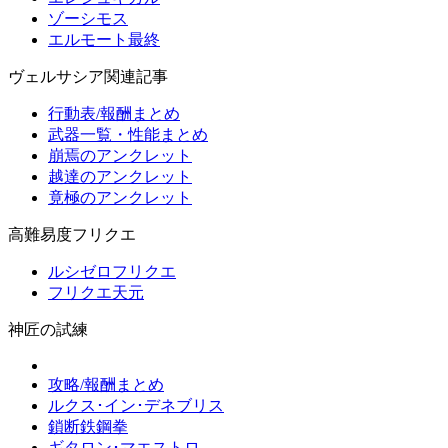
ゾーシモス
エルモート最終
ヴェルサシア関連記事
行動表/報酬まとめ
武器一覧・性能まとめ
崩焉のアンクレット
越達のアンクレット
竟極のアンクレット
高難易度フリクエ
ルシゼロフリクエ
フリクエ天元
神匠の試練
攻略/報酬まとめ
ルクス･イン･デネブリス
鎖断鉄鋼拳
ギタロン･マエストロ