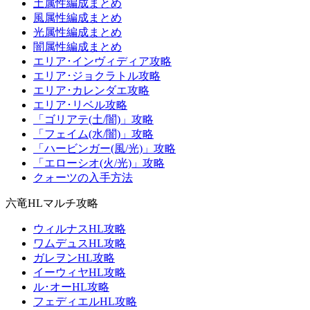
土属性編成まとめ
風属性編成まとめ
光属性編成まとめ
闇属性編成まとめ
エリア･インヴィディア攻略
エリア･ジョクラトル攻略
エリア･カレンダエ攻略
エリア･リベル攻略
「ゴリアテ(土/闇)」攻略
「フェイム(水/闇)」攻略
「ハービンガー(風/光)」攻略
「エローシオ(火/光)」攻略
クォーツの入手方法
六竜HLマルチ攻略
ウィルナスHL攻略
ワムデュスHL攻略
ガレヲンHL攻略
イーウィヤHL攻略
ル･オーHL攻略
フェディエルHL攻略