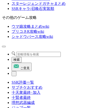
スターレジェンドガチャまとめ
SSRキャラ/召喚石実装順
その他のゲーム攻略
ウマ娘攻略まとめwiki
プリコネR攻略wiki
シャドウバース攻略wiki
検索
ご意見
SSR評価一覧
サプチケおすすめ
十天衆最終･加入
十賢者最終
理想武器編成
ジョブ一覧