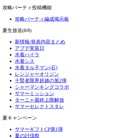
攻略パーティ投稿機能
攻略パーティ編成掲示板
夏生放送(8/8)
新情報/発表内容まとめ
アプデ実装日
水着ハイラ
水着シス
水着タル子マン(石)
レンジャーオリジン
十賢者限界超越の第2弾
シャーマンキングコラボ
サマーミッション
ターニャ最終上限解放
サマーセレクトスタレ
夏キャンペーン
サマーギフトCP第1弾
夏の討伐祭