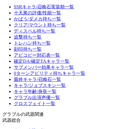
SSRキャラ/召喚石実装順一覧
十天衆の評価/性能一覧
かばう/ダメカ持ち一覧
クリア/マウント持ち一覧
ディスペル持ち一覧
追撃持ち一覧
トレハン持ち一覧
刻印持ち一覧
アビコピー対応表一覧
確定DA/確定TAキャラ一覧
サブメンバー効果キャラ一覧
0ターンアビリティ持ちキャラ一覧
最終キャラ/召喚石一覧
キャラ/ジョブスキン一覧
キャラ年齢/身長一覧
グラブル出演声優一覧
クロスフェイト一覧
グラブルの武器関連
武器総合