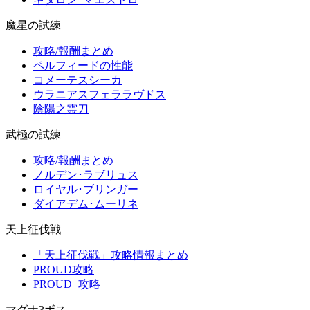
魔星の試練
攻略/報酬まとめ
ペルフィードの性能
コメーテスシーカ
ウラニアスフェララヴドス
陰陽之霊刀
武極の試練
攻略/報酬まとめ
ノルデン･ラブリュス
ロイヤル･ブリンガー
ダイアデム･ムーリネ
天上征伐戦
「天上征伐戦」攻略情報まとめ
PROUD攻略
PROUD+攻略
マグナ3ボス