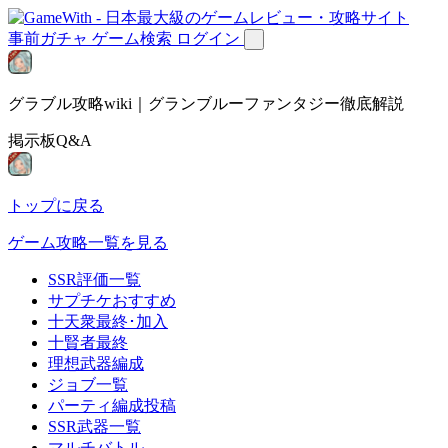
事前ガチャ
ゲーム検索
ログイン
グラブル攻略wiki｜グランブルーファンタジー徹底解説
掲示板Q&A
トップに戻る
ゲーム攻略一覧を見る
SSR評価一覧
サプチケおすすめ
十天衆最終･加入
十賢者最終
理想武器編成
ジョブ一覧
パーティ編成投稿
SSR武器一覧
マルチバトル