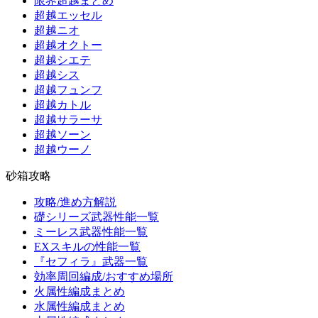
限界超越まとめ
超越エッセル
超越ニオ
超越オクトー
超越シエテ
超越シス
超越フュンフ
超越カトル
超越サラーサ
超越ソーン
超越ウーノ
砂箱攻略
攻略/進め方解説
礎シリーズ武器性能一覧
ミーレス武器性能一覧
EXスキルの性能一覧
『セフィラ』武器一覧
効率周回編成/おすすめ場所
火属性編成まとめ
水属性編成まとめ