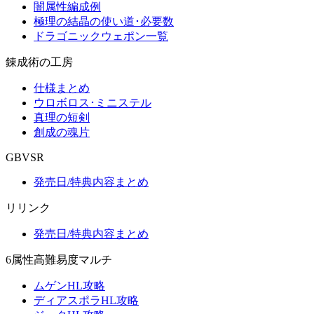
闇属性編成例
極理の結晶の使い道･必要数
ドラゴニックウェポン一覧
錬成術の工房
仕様まとめ
ウロボロス･ミニステル
真理の短剣
創成の魂片
GBVSR
発売日/特典内容まとめ
リリンク
発売日/特典内容まとめ
6属性高難易度マルチ
ムゲンHL攻略
ディアスポラHL攻略