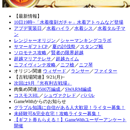
【最新情報】
10日19時~「水着復刻ガチャ」水着アトゥムなど登場
アプデ実装日
／
水着ハイラ
／
水着シス
／
水着タル子マ
ン
レンジャーオリジン
／
シャーマンキングコラボ
サマーギフトCP
／
夏の討伐祭
／
スタンプ帳
ソロモナス攻略
／
賢者の限界超越
超越マリアテレサ
／
超越カイム
ニフイヴィンテ攻略
／
ニフ槍
／
ニフ琴
オリジン関連
ウィザード
／
ランサー
／
ファイター
【古戦場関連】9/21(月)~
次回は9月『光有利古戦場』
肉集め関連
3500万編成
／
SWARM編成
コスモスHL
／
シュヴァクレド
／
パパル
GameWithからのお知らせ
グラブル知識に自信がある人大歓迎！ライター募集！
未経験可&完全在宅！攻略ライター募集！
【ギフト券もらえる！】GameWithユーザーアンケート
開催