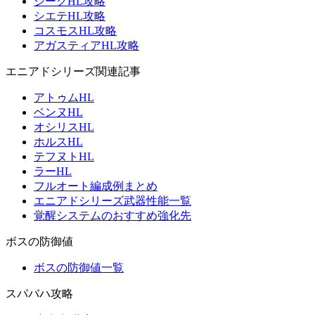
ジークHL攻略
シエテHL攻略
コスモスHL攻略
アガスティアHL攻略
エニアドシリーズ関連記事
アトゥムHL
ベンヌHL
オシリスHL
ホルスHL
テフヌトHL
ラーHL
フルオート編成例まとめ
エニアドシリーズ武器性能一覧
覚醒システムのおすすめ強化先
ボスの防御値
ボスの防御値一覧
スパバハ攻略