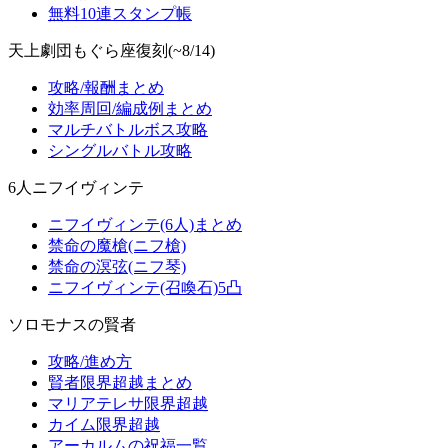
無料10連スタンプ帳
天上劇団もぐら座復刻(~8/14)
攻略/報酬まとめ
効率周回/編成例まとめ
マルチバトルボス攻略
シングルバトル攻略
6人ニフイヴィンテ
ニフイヴィンテ(6人)まとめ
禁命の魔槍(ニフ槍)
禁命の溟弦(ニフ琴)
ニフイヴィンテ(召喚石)5凸
ソロモナスの賢者
攻略/進め方
賢者限界超越まとめ
マリアテレサ限界超越
カイム限界超越
アーカルムの祝福一覧