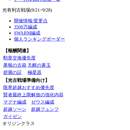
光有利古戦場(9/21~9/28)
開催情報/変更点
3500万編成
SWARM編成
個人ランキングボーダー
【報酬関連】
勲章交換優先度
果報の古箱
天醒の蒼玉
碧麗の証
極星器
【光古戦場準備向け】
限界超越おすすめ優先度
賢者最終上限解放の強化内容
マグナ編成
ゼウス編成
超越ソーン
超越フュンフ
ガイゼン
オリジンクラス