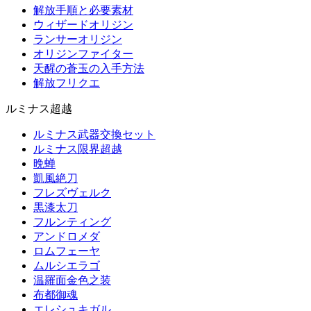
解放手順と必要素材
ウィザードオリジン
ランサーオリジン
オリジンファイター
天醒の蒼玉の入手方法
解放フリクエ
ルミナス超越
ルミナス武器交換セット
ルミナス限界超越
晩蝉
凱風絶刀
フレズヴェルク
黒漆太刀
フルンティング
アンドロメダ
ロムフェーヤ
ムルシエラゴ
温羅面金色之装
布都御魂
エレシュキガル