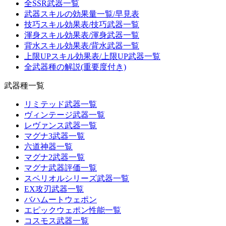
全SSR武器一覧
武器スキルの効果量一覧/早見表
技巧スキル効果表/技巧武器一覧
渾身スキル効果表/渾身武器一覧
背水スキル効果表/背水武器一覧
上限UPスキル効果表/上限UP武器一覧
全武器種の解説(重要度付き)
武器種一覧
リミテッド武器一覧
ヴィンテージ武器一覧
レヴァンス武器一覧
マグナ3武器一覧
六道神器一覧
マグナ2武器一覧
マグナ武器評価一覧
スペリオルシリーズ武器一覧
EX攻刃武器一覧
バハムートウェポン
エピックウェポン性能一覧
コスモス武器一覧