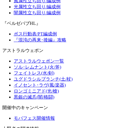
風属性立ち回り/編成例
光属性立ち回り/編成例
闇属性立ち回り/編成例
『ベルゼバブHL』
ボス行動表/PT編成例
『混沌の再来･後編』攻略
アストラルウェポン
アストラルウェポン一覧
ソル･レムナント(火/斧)
フェイトレス(水/剣)
ユグドラシルブランチ(土/杖)
イノセント･ラヴ(風/楽器)
ロンゴミニアド(光/槍)
黒銀の滅爪(闇/格闘)
開催中のキャンペーン
モバフェス開催情報