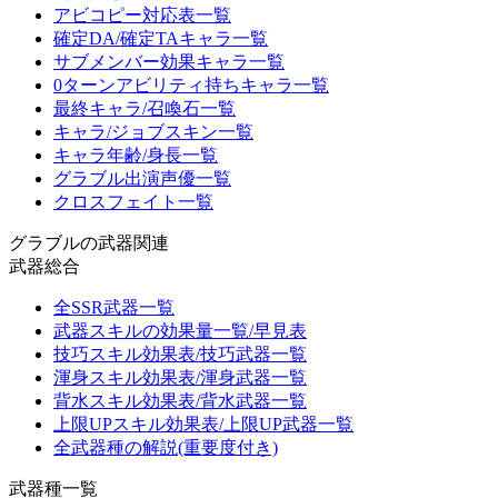
アビコピー対応表一覧
確定DA/確定TAキャラ一覧
サブメンバー効果キャラ一覧
0ターンアビリティ持ちキャラ一覧
最終キャラ/召喚石一覧
キャラ/ジョブスキン一覧
キャラ年齢/身長一覧
グラブル出演声優一覧
クロスフェイト一覧
グラブルの武器関連
武器総合
全SSR武器一覧
武器スキルの効果量一覧/早見表
技巧スキル効果表/技巧武器一覧
渾身スキル効果表/渾身武器一覧
背水スキル効果表/背水武器一覧
上限UPスキル効果表/上限UP武器一覧
全武器種の解説(重要度付き)
武器種一覧