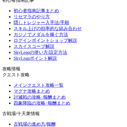
初心者指南記事
初心者指南記事まとめ
リセマラのやり方
隠しトレジャー入手法/手順
スキル上げの効率的な組み合わせ
カジノでメダルを稼ぐ方法
ログインポイントショップ解説
スカイスコープ解説
SkyLeapの使い方/設定方法
SkyLeapポイント解説
攻略情報
クエスト攻略
メインクエスト攻略一覧
マグナ攻略まとめ
討滅戦の攻略･報酬まとめ
四象降臨の攻略･報酬まとめ
古戦場/十天衆情報
古戦場の進め方/報酬