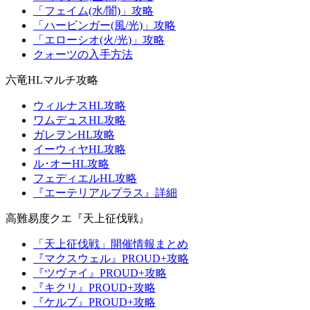
「フェイム(水/闇)」攻略
「ハービンガー(風/光)」攻略
「エローシオ(火/光)」攻略
クォーツの入手方法
六竜HLマルチ攻略
ウィルナスHL攻略
ワムデュスHL攻略
ガレヲンHL攻略
イーウィヤHL攻略
ル･オーHL攻略
フェディエルHL攻略
『エーテリアルプラス』詳細
高難易度クエ『天上征伐戦』
「天上征伐戦」開催情報まとめ
『マクスウェル』PROUD+攻略
『ツヴァイ』PROUD+攻略
『キクリ』PROUD+攻略
『ケルブ』PROUD+攻略