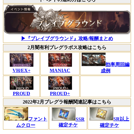
▶『ブレイブグラウンド』攻略/報酬まとめ
2月闇有利ブレグラボス攻略はこちら
効率周回編
VH/EX+
MANIAC
成例
PROUD
PROUD+
2022年2月ブレグラ報酬関連記事はこちら
ファント
SR以上
SSR
確定チケ
ムクロー
確定チケ