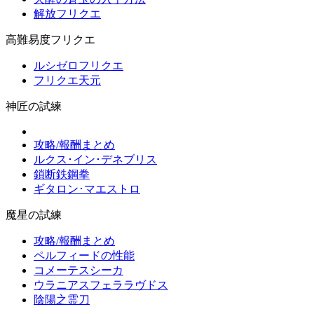
解放フリクエ
高難易度フリクエ
ルシゼロフリクエ
フリクエ天元
神匠の試練
攻略/報酬まとめ
ルクス･イン･デネブリス
鎖断鉄鋼拳
ギタロン･マエストロ
魔星の試練
攻略/報酬まとめ
ペルフィードの性能
コメーテスシーカ
ウラニアスフェララヴドス
陰陽之霊刀