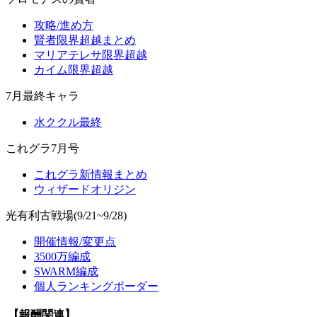
攻略/進め方
賢者限界超越まとめ
マリアテレサ限界超越
カイム限界超越
7月最終キャラ
水ククル最終
これグラ7月号
これグラ新情報まとめ
ウィザードオリジン
光有利古戦場(9/21~9/28)
開催情報/変更点
3500万編成
SWARM編成
個人ランキングボーダー
【報酬関連】