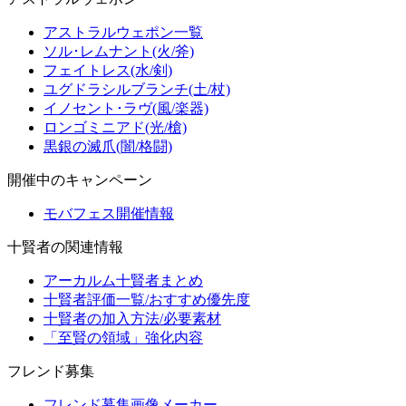
アストラルウェポン一覧
ソル･レムナント(火/斧)
フェイトレス(水/剣)
ユグドラシルブランチ(土/杖)
イノセント･ラヴ(風/楽器)
ロンゴミニアド(光/槍)
黒銀の滅爪(闇/格闘)
開催中のキャンペーン
モバフェス開催情報
十賢者の関連情報
アーカルム十賢者まとめ
十賢者評価一覧/おすすめ優先度
十賢者の加入方法/必要素材
「至賢の領域」強化内容
フレンド募集
フレンド募集画像メーカー