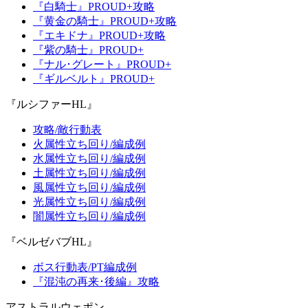
『白騎士』PROUD+攻略
『黄金の騎士』PROUD+攻略
『エキドナ』PROUD+攻略
『紫の騎士』PROUD+
『ナル･グレート』PROUD+
『ギルベルト』PROUD+
『ルシファーHL』
攻略/敵行動表
火属性立ち回り/編成例
水属性立ち回り/編成例
土属性立ち回り/編成例
風属性立ち回り/編成例
光属性立ち回り/編成例
闇属性立ち回り/編成例
『ベルゼバブHL』
ボス行動表/PT編成例
『混沌の再来･後編』攻略
アストラルウェポン