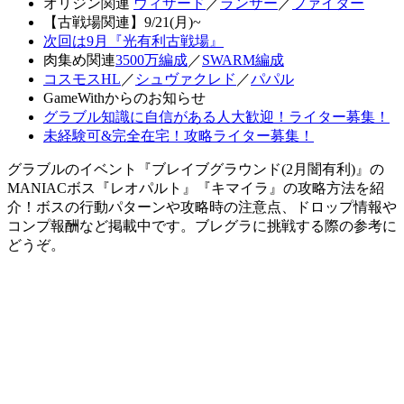
オリジン関連
ウィザード
／
ランサー
／
ファイター
【古戦場関連】9/21(月)~
次回は9月『光有利古戦場』
肉集め関連
3500万編成
／
SWARM編成
コスモスHL
／
シュヴァクレド
／
パパル
GameWithからのお知らせ
グラブル知識に自信がある人大歓迎！ライター募集！
未経験可&完全在宅！攻略ライター募集！
グラブルのイベント『ブレイブグラウンド(2月闇有利)』の
MANIACボス『レオパルト』『キマイラ』の攻略方法を紹
介！ボスの行動パターンや攻略時の注意点、ドロップ情報や
コンプ報酬など掲載中です。ブレグラに挑戦する際の参考に
どうぞ。