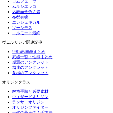
ロムフェーヤ
ムルシエラゴ
温羅面金色之装
布都御魂
エレシュキガル
ゾーシモス
エルモート最終
ヴェルサシア関連記事
行動表/報酬まとめ
武器一覧・性能まとめ
崩焉のアンクレット
越達のアンクレット
竟極のアンクレット
オリジンクラス
解放手順と必要素材
ウィザードオリジン
ランサーオリジン
オリジンファイター
天醒の蒼玉の入手方法