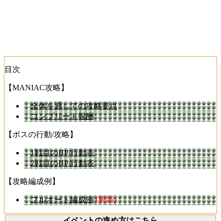
目次
【MANIAC攻略】
全体を通しての攻略要点
コンプリート報酬
【ボスの行動/攻略】
1戦目のHP/行動表
2戦目のHP/行動表
【攻略編成例】
フルオート編成例
(更新)
イベントの進め方はこちら