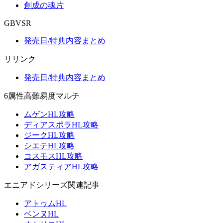
創成の魂片
GBVSR
発売日/特典内容まとめ
リリンク
発売日/特典内容まとめ
6属性高難易度マルチ
ムゲンHL攻略
ディアスポラHL攻略
ジークHL攻略
シエテHL攻略
コスモスHL攻略
アガスティアHL攻略
エニアドシリーズ関連記事
アトゥムHL
ベンヌHL