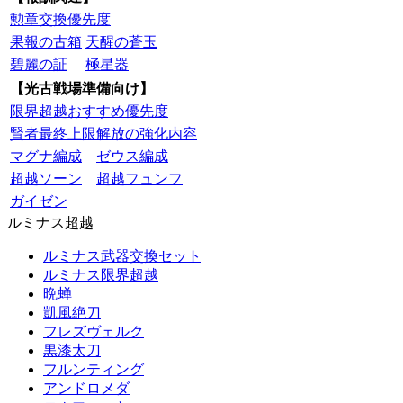
勲章交換優先度
果報の古箱
天醒の蒼玉
碧麗の証
極星器
【光古戦場準備向け】
限界超越おすすめ優先度
賢者最終上限解放の強化内容
マグナ編成
ゼウス編成
超越ソーン
超越フュンフ
ガイゼン
ルミナス超越
ルミナス武器交換セット
ルミナス限界超越
晩蝉
凱風絶刀
フレズヴェルク
黒漆太刀
フルンティング
アンドロメダ