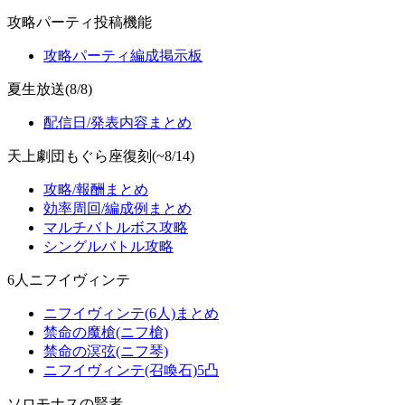
攻略パーティ投稿機能
攻略パーティ編成掲示板
夏生放送(8/8)
配信日/発表内容まとめ
天上劇団もぐら座復刻(~8/14)
攻略/報酬まとめ
効率周回/編成例まとめ
マルチバトルボス攻略
シングルバトル攻略
6人ニフイヴィンテ
ニフイヴィンテ(6人)まとめ
禁命の魔槍(ニフ槍)
禁命の溟弦(ニフ琴)
ニフイヴィンテ(召喚石)5凸
ソロモナスの賢者