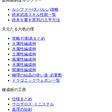
超高難易度ルシファー
ルシファー(スパルシ)攻略
終末武器スキル性能一覧
終末を齎す黒羽の入手方法
天元たる六色の理
攻略/行動表まとめ
火属性編成例
水属性編成例
土属性編成例
風属性編成例
光属性編成例
闇属性編成例
極理の結晶の使い道･必要数
ドラゴニックウェポン一覧
錬成術の工房
仕様まとめ
ウロボロス･ミニステル
真理の短剣