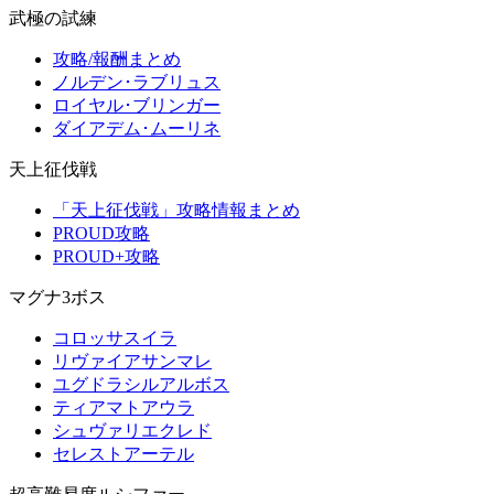
武極の試練
攻略/報酬まとめ
ノルデン･ラブリュス
ロイヤル･ブリンガー
ダイアデム･ムーリネ
天上征伐戦
「天上征伐戦」攻略情報まとめ
PROUD攻略
PROUD+攻略
マグナ3ボス
コロッサスイラ
リヴァイアサンマレ
ユグドラシルアルボス
ティアマトアウラ
シュヴァリエクレド
セレストアーテル