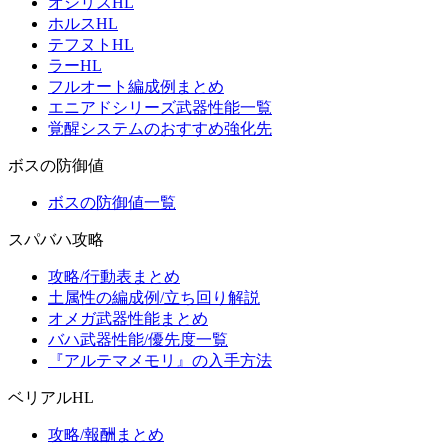
オシリスHL
ホルスHL
テフヌトHL
ラーHL
フルオート編成例まとめ
エニアドシリーズ武器性能一覧
覚醒システムのおすすめ強化先
ボスの防御値
ボスの防御値一覧
スパバハ攻略
攻略/行動表まとめ
土属性の編成例/立ち回り解説
オメガ武器性能まとめ
バハ武器性能/優先度一覧
『アルテマメモリ』の入手方法
ベリアルHL
攻略/報酬まとめ