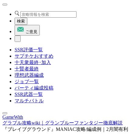
検索
ご意見
SSR評価一覧
サプチケおすすめ
十天衆最終･加入
十賢者最終
理想武器編成
ジョブ一覧
パーティ編成投稿
SSR武器一覧
マルチバトル
GameWith
グラブル攻略wiki｜グランブルーファンタジー徹底解説
『ブレイブグラウンド』MANIAC攻略/編成例｜2月闇有利