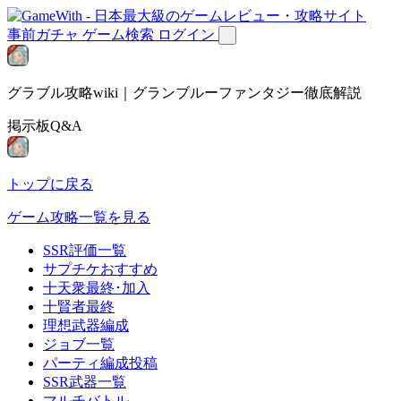
事前ガチャ
ゲーム検索
ログイン
グラブル攻略wiki｜グランブルーファンタジー徹底解説
掲示板Q&A
トップに戻る
ゲーム攻略一覧を見る
SSR評価一覧
サプチケおすすめ
十天衆最終･加入
十賢者最終
理想武器編成
ジョブ一覧
パーティ編成投稿
SSR武器一覧
マルチバトル