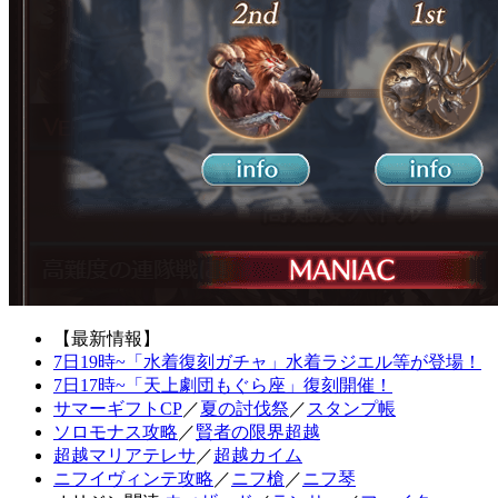
【最新情報】
7日19時~「水着復刻ガチャ」水着ラジエル等が登場！
7日17時~「天上劇団もぐら座」復刻開催！
サマーギフトCP
／
夏の討伐祭
／
スタンプ帳
ソロモナス攻略
／
賢者の限界超越
超越マリアテレサ
／
超越カイム
ニフイヴィンテ攻略
／
ニフ槍
／
ニフ琴