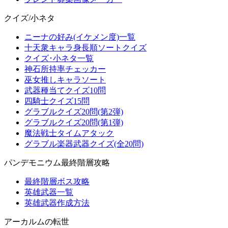
クイズ/小ネタ
ニーナの好み(イケメン度)一覧
十天衆キャラ身長順ソートクイズ
クイズ･小ネタ一覧
神石所持率チェッカー
巫女推しキャラソート
武器種当てクイズ10問
四騎士クイズ15問
グラブルクイズ20問(第2弾)
グラブルクイズ20問(第1弾)
魔法戦士タイムアタック
グラブル楽器武器クイズ(全20問)
パンデモニウム最終階層攻略
最終階層ボス攻略
英雄武器一覧
英雄武器作成方法
アーカルムの転世