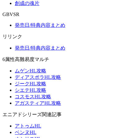
創成の魂片
GBVSR
発売日/特典内容まとめ
リリンク
発売日/特典内容まとめ
6属性高難易度マルチ
ムゲンHL攻略
ディアスポラHL攻略
ジークHL攻略
シエテHL攻略
コスモスHL攻略
アガスティアHL攻略
エニアドシリーズ関連記事
アトゥムHL
ベンヌHL