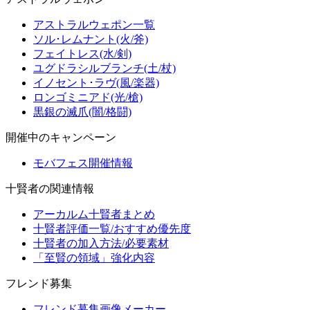
アストラルウェポン一覧
ソル･レムナント(火/斧)
フェイトレス(水/剣)
ユグドラシルブランチ(土/杖)
イノセント･ラヴ(風/楽器)
ロンゴミニアド(光/槍)
黒銀の滅爪(闇/格闘)
開催中のキャンペーン
モバフェス開催情報
十賢者の関連情報
アーカルム十賢者まとめ
十賢者評価一覧/おすすめ優先度
十賢者の加入方法/必要素材
「至賢の領域」強化内容
フレンド募集
フレンド募集画像メーカー