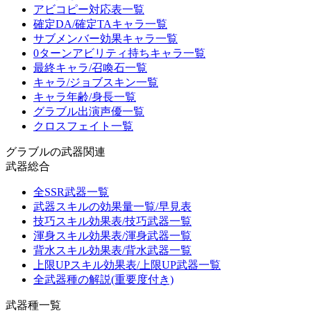
アビコピー対応表一覧
確定DA/確定TAキャラ一覧
サブメンバー効果キャラ一覧
0ターンアビリティ持ちキャラ一覧
最終キャラ/召喚石一覧
キャラ/ジョブスキン一覧
キャラ年齢/身長一覧
グラブル出演声優一覧
クロスフェイト一覧
グラブルの武器関連
武器総合
全SSR武器一覧
武器スキルの効果量一覧/早見表
技巧スキル効果表/技巧武器一覧
渾身スキル効果表/渾身武器一覧
背水スキル効果表/背水武器一覧
上限UPスキル効果表/上限UP武器一覧
全武器種の解説(重要度付き)
武器種一覧