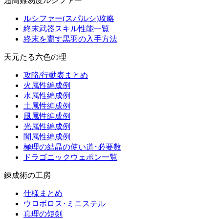
超高難易度ルシファー
ルシファー(スパルシ)攻略
終末武器スキル性能一覧
終末を齎す黒羽の入手方法
天元たる六色の理
攻略/行動表まとめ
火属性編成例
水属性編成例
土属性編成例
風属性編成例
光属性編成例
闇属性編成例
極理の結晶の使い道･必要数
ドラゴニックウェポン一覧
錬成術の工房
仕様まとめ
ウロボロス･ミニステル
真理の短剣