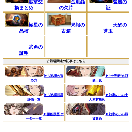
勲章交
金剛晶
碧麗の
換まとめ
の欠片
証
天醒の
極星の
果報の
蒼玉
晶核
古箱
武勇の
証明
古戦場関連の記事はこちら
▶古戦場の進
▶”十天衆”の評
め方
価一覧
▶古戦場武器
▶効率のいい十
評価一覧
天素材集め
▶開催履歴/ボ
▶効率のいい戦
ーダー一覧
貨集め