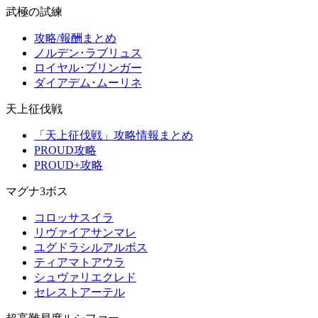
武極の試練
攻略/報酬まとめ
ノルデン･ラブリュス
ロイヤル･ブリンガー
ダイアデム･ムーリネ
天上征伐戦
「天上征伐戦」攻略情報まとめ
PROUD攻略
PROUD+攻略
マグナ3ボス
コロッサスイラ
リヴァイアサンマレ
ユグドラシルアルボス
ティアマトアウラ
シュヴァリエクレド
セレストアーテル