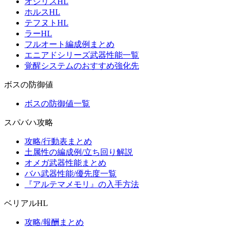
オシリスHL
ホルスHL
テフヌトHL
ラーHL
フルオート編成例まとめ
エニアドシリーズ武器性能一覧
覚醒システムのおすすめ強化先
ボスの防御値
ボスの防御値一覧
スパバハ攻略
攻略/行動表まとめ
土属性の編成例/立ち回り解説
オメガ武器性能まとめ
バハ武器性能/優先度一覧
『アルテマメモリ』の入手方法
ベリアルHL
攻略/報酬まとめ