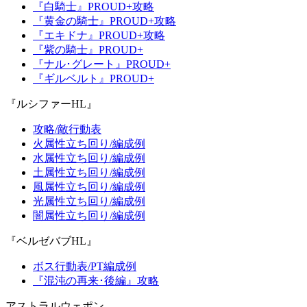
『白騎士』PROUD+攻略
『黄金の騎士』PROUD+攻略
『エキドナ』PROUD+攻略
『紫の騎士』PROUD+
『ナル･グレート』PROUD+
『ギルベルト』PROUD+
『ルシファーHL』
攻略/敵行動表
火属性立ち回り/編成例
水属性立ち回り/編成例
土属性立ち回り/編成例
風属性立ち回り/編成例
光属性立ち回り/編成例
闇属性立ち回り/編成例
『ベルゼバブHL』
ボス行動表/PT編成例
『混沌の再来･後編』攻略
アストラルウェポン