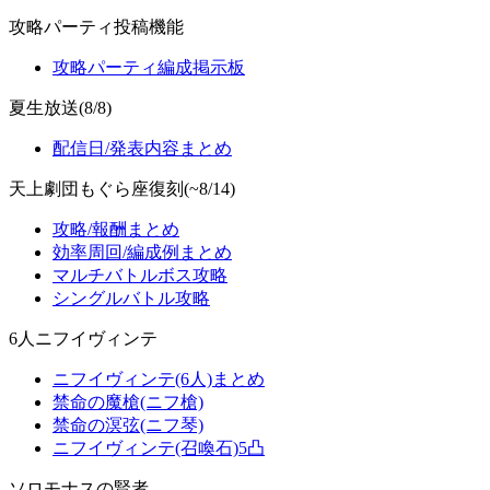
攻略パーティ投稿機能
攻略パーティ編成掲示板
夏生放送(8/8)
配信日/発表内容まとめ
天上劇団もぐら座復刻(~8/14)
攻略/報酬まとめ
効率周回/編成例まとめ
マルチバトルボス攻略
シングルバトル攻略
6人ニフイヴィンテ
ニフイヴィンテ(6人)まとめ
禁命の魔槍(ニフ槍)
禁命の溟弦(ニフ琴)
ニフイヴィンテ(召喚石)5凸
ソロモナスの賢者