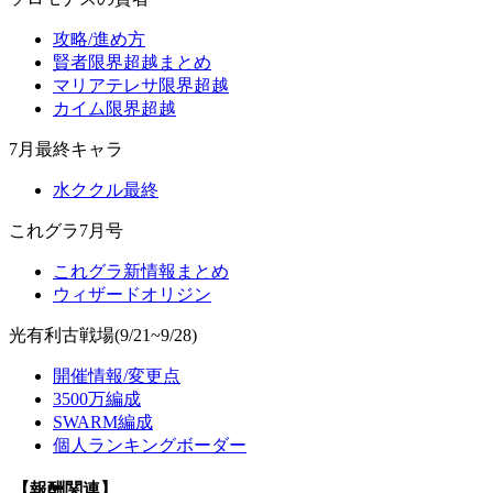
攻略/進め方
賢者限界超越まとめ
マリアテレサ限界超越
カイム限界超越
7月最終キャラ
水ククル最終
これグラ7月号
これグラ新情報まとめ
ウィザードオリジン
光有利古戦場(9/21~9/28)
開催情報/変更点
3500万編成
SWARM編成
個人ランキングボーダー
【報酬関連】