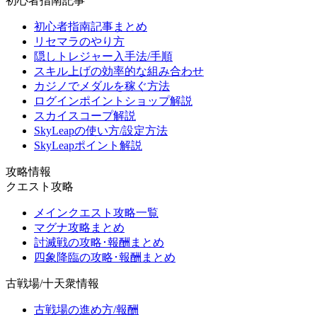
初心者指南記事
初心者指南記事まとめ
リセマラのやり方
隠しトレジャー入手法/手順
スキル上げの効率的な組み合わせ
カジノでメダルを稼ぐ方法
ログインポイントショップ解説
スカイスコープ解説
SkyLeapの使い方/設定方法
SkyLeapポイント解説
攻略情報
クエスト攻略
メインクエスト攻略一覧
マグナ攻略まとめ
討滅戦の攻略･報酬まとめ
四象降臨の攻略･報酬まとめ
古戦場/十天衆情報
古戦場の進め方/報酬