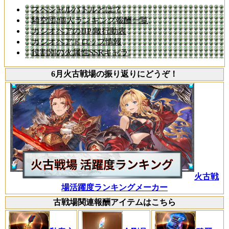
スペシャルバトルとは？
騎空団/個人ランキング報酬一覧
カシオペアのHP/敵行動表
カシオペアドロップ情報
役割別の火属性SSRキャラ
6月火古戦場の振り返りにどうぞ！
火古戦
場活躍度ランキングメーカー
古戦場関連報酬アイテムはこちら