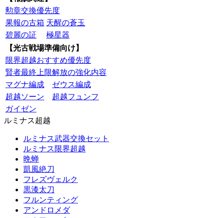
勲章交換優先度
果報の古箱
天醒の蒼玉
碧麗の証
極星器
【光古戦場準備向け】
限界超越おすすめ優先度
賢者最終上限解放の強化内容
マグナ編成
ゼウス編成
超越ソーン
超越フュンフ
ガイゼン
ルミナス超越
ルミナス武器交換セット
ルミナス限界超越
晩蝉
凱風絶刀
フレズヴェルク
黒漆太刀
フルンティング
アンドロメダ