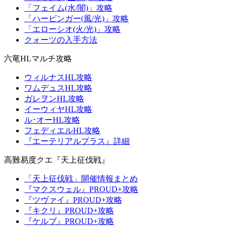
「フェイム(水/闇)」攻略
「ハービンガー(風/光)」攻略
「エローシオ(火/光)」攻略
クォーツの入手方法
六竜HLマルチ攻略
ウィルナスHL攻略
ワムデュスHL攻略
ガレヲンHL攻略
イーウィヤHL攻略
ル･オーHL攻略
フェディエルHL攻略
『エーテリアルプラス』詳細
高難易度クエ『天上征伐戦』
「天上征伐戦」開催情報まとめ
『マクスウェル』PROUD+攻略
『ツヴァイ』PROUD+攻略
『キクリ』PROUD+攻略
『ケルブ』PROUD+攻略