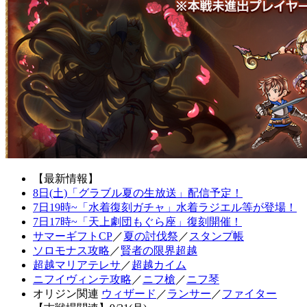
【最新情報】
8日(土)「グラブル夏の生放送」配信予定！
7日19時~「水着復刻ガチャ」水着ラジエル等が登場！
7日17時~「天上劇団もぐら座」復刻開催！
サマーギフトCP
／
夏の討伐祭
／
スタンプ帳
ソロモナス攻略
／
賢者の限界超越
超越マリアテレサ
／
超越カイム
ニフイヴィンテ攻略
／
ニフ槍
／
ニフ琴
オリジン関連
ウィザード
／
ランサー
／
ファイター