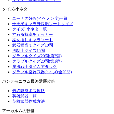
クイズ/小ネタ
ニーナの好み(イケメン度)一覧
十天衆キャラ身長順ソートクイズ
クイズ･小ネタ一覧
神石所持率チェッカー
巫女推しキャラソート
武器種当てクイズ10問
四騎士クイズ15問
グラブルクイズ20問(第2弾)
グラブルクイズ20問(第1弾)
魔法戦士タイムアタック
グラブル楽器武器クイズ(全20問)
パンデモニウム最終階層攻略
最終階層ボス攻略
英雄武器一覧
英雄武器作成方法
アーカルムの転世