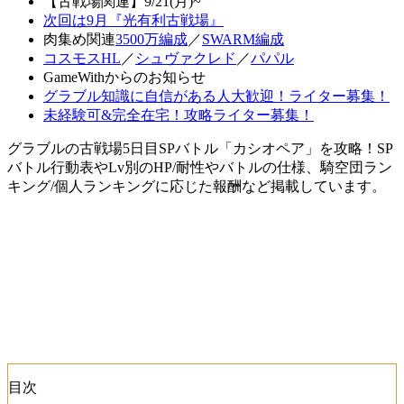
【古戦場関連】9/21(月)~
次回は9月『光有利古戦場』
肉集め関連
3500万編成
／
SWARM編成
コスモスHL
／
シュヴァクレド
／
パパル
GameWithからのお知らせ
グラブル知識に自信がある人大歓迎！ライター募集！
未経験可&完全在宅！攻略ライター募集！
グラブルの古戦場5日目SPバトル「カシオペア」を攻略！SP
バトル行動表やLv別のHP/耐性やバトルの仕様、騎空団ラン
キング/個人ランキングに応じた報酬など掲載しています。
目次