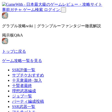
事前ガチャ
ゲーム検索
ログイン
グラブル攻略wiki｜グランブルーファンタジー徹底解説
掲示板Q&A
トップに戻る
ゲーム攻略一覧を見る
SSR評価一覧
サプチケおすすめ
十天衆最終･加入
十賢者最終
理想武器編成
ジョブ一覧
パーティ編成投稿
SSR武器一覧
マルチバトル