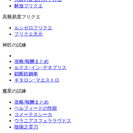
解放フリクエ
高難易度フリクエ
ルシゼロフリクエ
フリクエ天元
神匠の試練
攻略/報酬まとめ
ルクス･イン･デネブリス
鎖断鉄鋼拳
ギタロン･マエストロ
魔星の試練
攻略/報酬まとめ
ペルフィードの性能
コメーテスシーカ
ウラニアスフェララヴドス
陰陽之霊刀