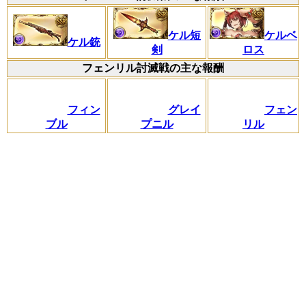
ケル短
ケルベ
ケル銃
剣
ロス
フェンリル討滅戦の主な報酬
フィン
グレイ
フェン
ブル
プニル
リル