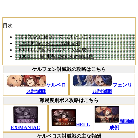
目次
まず初めに確認しておきたいこと
EX周回時のおすすめ編成例
60HELL周回時のおすすめ編成例
100HELL周回時のおすすめ編成例
ケルフェン討滅戦の攻略はこちら
ケルベロ
フェンリ
ス討滅戦
ル討滅戦
難易度別ボス攻略はこちら
周回編
HELL
EX/MANIAC
成例
ケルベロス討滅戦の主な報酬