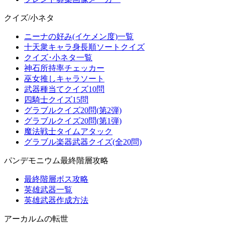
クイズ/小ネタ
ニーナの好み(イケメン度)一覧
十天衆キャラ身長順ソートクイズ
クイズ･小ネタ一覧
神石所持率チェッカー
巫女推しキャラソート
武器種当てクイズ10問
四騎士クイズ15問
グラブルクイズ20問(第2弾)
グラブルクイズ20問(第1弾)
魔法戦士タイムアタック
グラブル楽器武器クイズ(全20問)
パンデモニウム最終階層攻略
最終階層ボス攻略
英雄武器一覧
英雄武器作成方法
アーカルムの転世