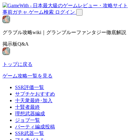
事前ガチャ
ゲーム検索
ログイン
グラブル攻略wiki｜グランブルーファンタジー徹底解説
掲示板Q&A
トップに戻る
ゲーム攻略一覧を見る
SSR評価一覧
サプチケおすすめ
十天衆最終･加入
十賢者最終
理想武器編成
ジョブ一覧
パーティ編成投稿
SSR武器一覧
マルチバトル