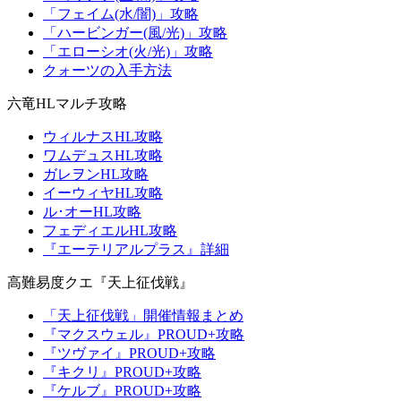
「フェイム(水/闇)」攻略
「ハービンガー(風/光)」攻略
「エローシオ(火/光)」攻略
クォーツの入手方法
六竜HLマルチ攻略
ウィルナスHL攻略
ワムデュスHL攻略
ガレヲンHL攻略
イーウィヤHL攻略
ル･オーHL攻略
フェディエルHL攻略
『エーテリアルプラス』詳細
高難易度クエ『天上征伐戦』
「天上征伐戦」開催情報まとめ
『マクスウェル』PROUD+攻略
『ツヴァイ』PROUD+攻略
『キクリ』PROUD+攻略
『ケルブ』PROUD+攻略