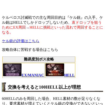
ケルベロス討滅戦での主な周回目的は『ケル銃』の入手。ケ
ル銃はHELLでしかドロップしないため、
直ドロップを狙う
ためにEX周回→HELLに挑戦といった流れで周回することに
なる。
ケル銃の評価はこちら
攻略自体に苦戦する場合はこちら
難易度別ボス攻略
EX/MANIAC
HELL
交換を考えると100HELL以上が理想
60HELLのみを周回した場合、HELL素材の数が足りなくな
り、要求素材が増えていくとケル銃の交換ができないといっ