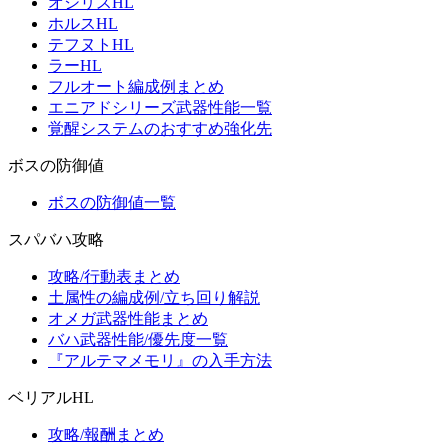
オシリスHL
ホルスHL
テフヌトHL
ラーHL
フルオート編成例まとめ
エニアドシリーズ武器性能一覧
覚醒システムのおすすめ強化先
ボスの防御値
ボスの防御値一覧
スパバハ攻略
攻略/行動表まとめ
土属性の編成例/立ち回り解説
オメガ武器性能まとめ
バハ武器性能/優先度一覧
『アルテマメモリ』の入手方法
ベリアルHL
攻略/報酬まとめ