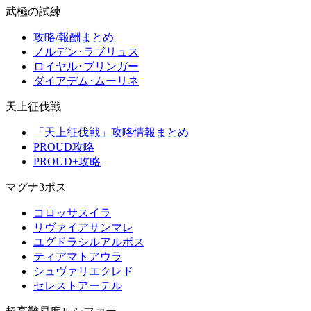
武極の試練
攻略/報酬まとめ
ノルデン･ラブリュス
ロイヤル･ブリンガー
ダイアデム･ムーリネ
天上征伐戦
「天上征伐戦」攻略情報まとめ
PROUD攻略
PROUD+攻略
マグナ3ボス
コロッサスイラ
リヴァイアサンマレ
ユグドラシルアルボス
ティアマトアウラ
シュヴァリエクレド
セレストアーテル