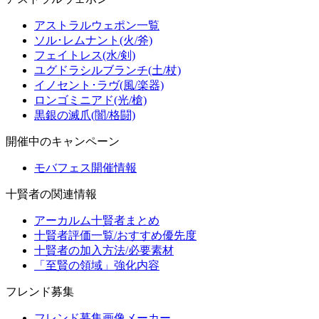
アストラルウェポン一覧
ソル･レムナント(火/斧)
フェイトレス(水/剣)
ユグドラシルブランチ(土/杖)
イノセント･ラヴ(風/楽器)
ロンゴミニアド(光/槍)
黒銀の滅爪(闇/格闘)
開催中のキャンペーン
モバフェス開催情報
十賢者の関連情報
アーカルム十賢者まとめ
十賢者評価一覧/おすすめ優先度
十賢者の加入方法/必要素材
「至賢の領域」強化内容
フレンド募集
フレンド募集画像メーカー