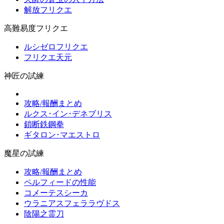
解放フリクエ
高難易度フリクエ
ルシゼロフリクエ
フリクエ天元
神匠の試練
攻略/報酬まとめ
ルクス･イン･デネブリス
鎖断鉄鋼拳
ギタロン･マエストロ
魔星の試練
攻略/報酬まとめ
ペルフィードの性能
コメーテスシーカ
ウラニアスフェララヴドス
陰陽之霊刀