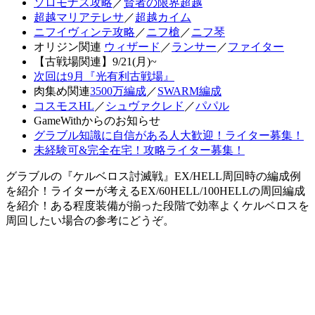
ソロモナス攻略
／
賢者の限界超越
超越マリアテレサ
／
超越カイム
ニフイヴィンテ攻略
／
ニフ槍
／
ニフ琴
オリジン関連
ウィザード
／
ランサー
／
ファイター
【古戦場関連】9/21(月)~
次回は9月『光有利古戦場』
肉集め関連
3500万編成
／
SWARM編成
コスモスHL
／
シュヴァクレド
／
パパル
GameWithからのお知らせ
グラブル知識に自信がある人大歓迎！ライター募集！
未経験可&完全在宅！攻略ライター募集！
グラブルの『ケルベロス討滅戦』EX/HELL周回時の編成例
を紹介！ライターが考えるEX/60HELL/100HELLの周回編成
を紹介！ある程度装備が揃った段階で効率よくケルベロスを
周回したい場合の参考にどうぞ。