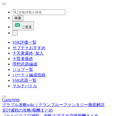
検索
ご意見
SSR評価一覧
サプチケおすすめ
十天衆最終･加入
十賢者最終
理想武器編成
ジョブ一覧
パーティ編成投稿
SSR武器一覧
マルチバトル
GameWith
グラブル攻略wiki｜グランブルーファンタジー徹底解説
全討滅戦の攻略/報酬まとめ
『ケルベロス討滅戦』攻略/おすすめ交換報酬まとめ