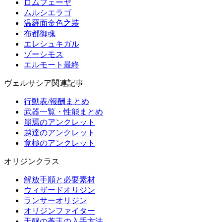
ロムフェーヤ
ムルシエラゴ
温羅面金色之装
布都御魂
エレシュキガル
ゾーシモス
エルモート最終
ヴェルサシア関連記事
行動表/報酬まとめ
武器一覧・性能まとめ
崩焉のアンクレット
越達のアンクレット
竟極のアンクレット
オリジンクラス
解放手順と必要素材
ウィザードオリジン
ランサーオリジン
オリジンファイター
天醒の蒼玉の入手方法