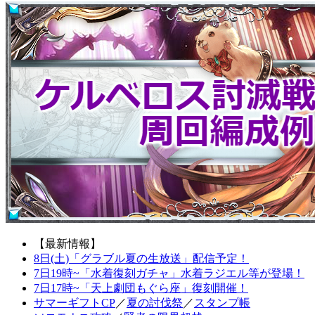
【最新情報】
8日(土)「グラブル夏の生放送」配信予定！
7日19時~「水着復刻ガチャ」水着ラジエル等が登場！
7日17時~「天上劇団もぐら座」復刻開催！
サマーギフトCP
／
夏の討伐祭
／
スタンプ帳