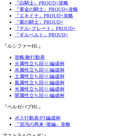
『白騎士』PROUD+攻略
『黄金の騎士』PROUD+攻略
『エキドナ』PROUD+攻略
『紫の騎士』PROUD+
『ナル･グレート』PROUD+
『ギルベルト』PROUD+
『ルシファーHL』
攻略/敵行動表
火属性立ち回り/編成例
水属性立ち回り/編成例
土属性立ち回り/編成例
風属性立ち回り/編成例
光属性立ち回り/編成例
闇属性立ち回り/編成例
『ベルゼバブHL』
ボス行動表/PT編成例
『混沌の再来･後編』攻略
アストラルウェポン