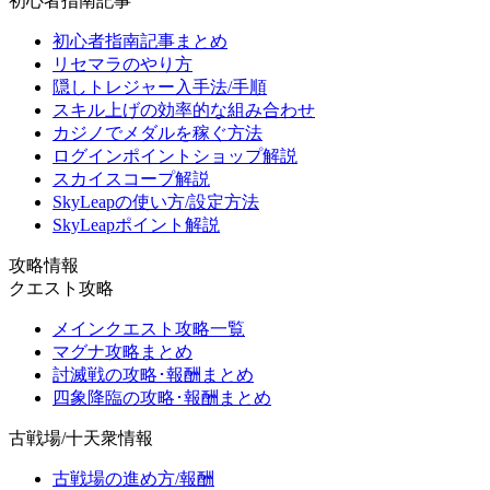
初心者指南記事
初心者指南記事まとめ
リセマラのやり方
隠しトレジャー入手法/手順
スキル上げの効率的な組み合わせ
カジノでメダルを稼ぐ方法
ログインポイントショップ解説
スカイスコープ解説
SkyLeapの使い方/設定方法
SkyLeapポイント解説
攻略情報
クエスト攻略
メインクエスト攻略一覧
マグナ攻略まとめ
討滅戦の攻略･報酬まとめ
四象降臨の攻略･報酬まとめ
古戦場/十天衆情報
古戦場の進め方/報酬