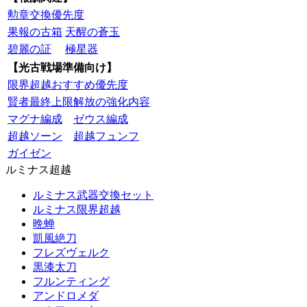
勲章交換優先度
果報の古箱
天醒の蒼玉
碧麗の証
極星器
【光古戦場準備向け】
限界超越おすすめ優先度
賢者最終上限解放の強化内容
マグナ編成
ゼウス編成
超越ソーン
超越フュンフ
ガイゼン
ルミナス超越
ルミナス武器交換セット
ルミナス限界超越
晩蝉
凱風絶刀
フレズヴェルク
黒漆太刀
フルンティング
アンドロメダ