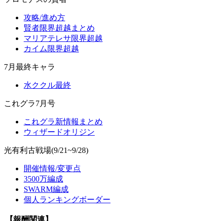
攻略/進め方
賢者限界超越まとめ
マリアテレサ限界超越
カイム限界超越
7月最終キャラ
水ククル最終
これグラ7月号
これグラ新情報まとめ
ウィザードオリジン
光有利古戦場(9/21~9/28)
開催情報/変更点
3500万編成
SWARM編成
個人ランキングボーダー
【報酬関連】