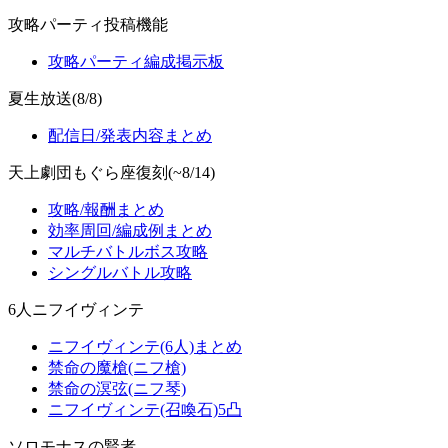
攻略パーティ投稿機能
攻略パーティ編成掲示板
夏生放送(8/8)
配信日/発表内容まとめ
天上劇団もぐら座復刻(~8/14)
攻略/報酬まとめ
効率周回/編成例まとめ
マルチバトルボス攻略
シングルバトル攻略
6人ニフイヴィンテ
ニフイヴィンテ(6人)まとめ
禁命の魔槍(ニフ槍)
禁命の溟弦(ニフ琴)
ニフイヴィンテ(召喚石)5凸
ソロモナスの賢者