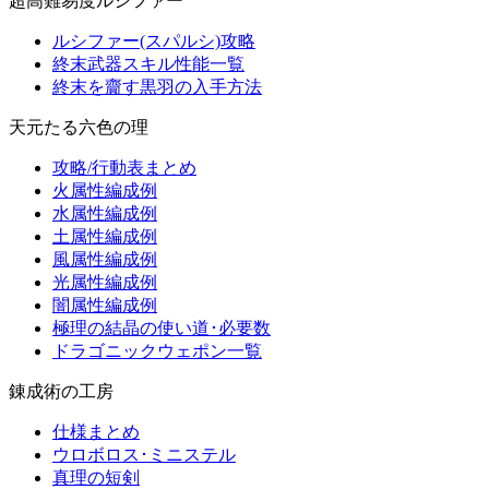
超高難易度ルシファー
ルシファー(スパルシ)攻略
終末武器スキル性能一覧
終末を齎す黒羽の入手方法
天元たる六色の理
攻略/行動表まとめ
火属性編成例
水属性編成例
土属性編成例
風属性編成例
光属性編成例
闇属性編成例
極理の結晶の使い道･必要数
ドラゴニックウェポン一覧
錬成術の工房
仕様まとめ
ウロボロス･ミニステル
真理の短剣