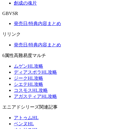
創成の魂片
GBVSR
発売日/特典内容まとめ
リリンク
発売日/特典内容まとめ
6属性高難易度マルチ
ムゲンHL攻略
ディアスポラHL攻略
ジークHL攻略
シエテHL攻略
コスモスHL攻略
アガスティアHL攻略
エニアドシリーズ関連記事
アトゥムHL
ベンヌHL