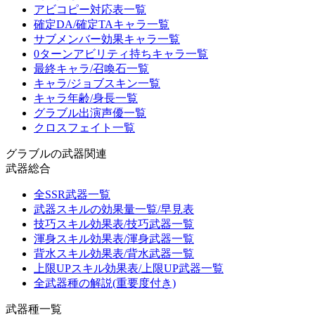
アビコピー対応表一覧
確定DA/確定TAキャラ一覧
サブメンバー効果キャラ一覧
0ターンアビリティ持ちキャラ一覧
最終キャラ/召喚石一覧
キャラ/ジョブスキン一覧
キャラ年齢/身長一覧
グラブル出演声優一覧
クロスフェイト一覧
グラブルの武器関連
武器総合
全SSR武器一覧
武器スキルの効果量一覧/早見表
技巧スキル効果表/技巧武器一覧
渾身スキル効果表/渾身武器一覧
背水スキル効果表/背水武器一覧
上限UPスキル効果表/上限UP武器一覧
全武器種の解説(重要度付き)
武器種一覧