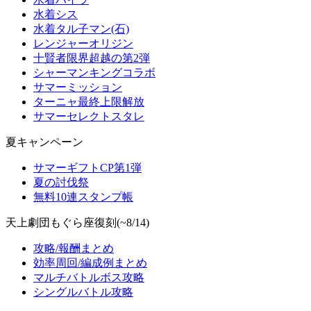
水着シス
水着タル子マン(石)
レンジャーオリジン
十賢者限界超越の第2弾
シャーマンキングコラボ
サマーミッション
ターニャ最終上限解放
サマーセレクトスタレ
夏キャンペーン
サマーギフトCP第1弾
夏の討伐祭
無料10連スタンプ帳
天上劇団もぐら座復刻(~8/14)
攻略/報酬まとめ
効率周回/編成例まとめ
マルチバトルボス攻略
シングルバトル攻略