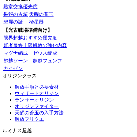
勲章交換優先度
果報の古箱
天醒の蒼玉
碧麗の証
極星器
【光古戦場準備向け】
限界超越おすすめ優先度
賢者最終上限解放の強化内容
マグナ編成
ゼウス編成
超越ソーン
超越フュンフ
ガイゼン
オリジンクラス
解放手順と必要素材
ウィザードオリジン
ランサーオリジン
オリジンファイター
天醒の蒼玉の入手方法
解放フリクエ
ルミナス超越