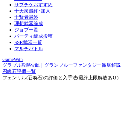
サプチケおすすめ
十天衆最終･加入
十賢者最終
理想武器編成
ジョブ一覧
パーティ編成投稿
SSR武器一覧
マルチバトル
GameWith
グラブル攻略wiki｜グランブルーファンタジー徹底解説
召喚石評価一覧
フェンリル(召喚石)の評価と入手法(最終上限解放あり)