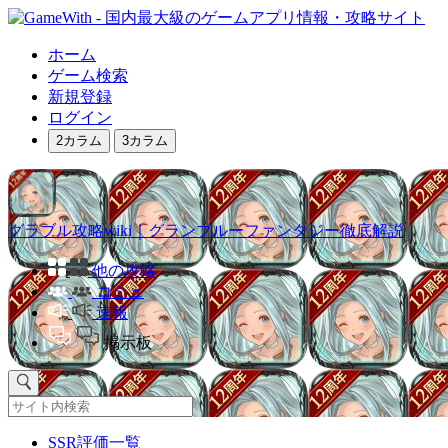
ホーム
ゲーム検索
新規登録
ログイン
2カラム
3カラム
グラブル攻略wiki｜グランブルーファンタジー徹底解説
他の攻略
コミュ
速報
掲示板
SSR評価一覧