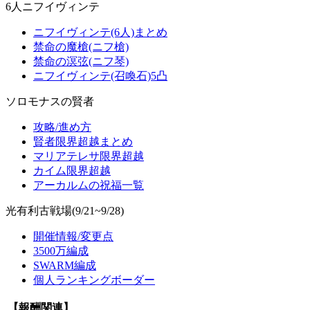
6人ニフイヴィンテ
ニフイヴィンテ(6人)まとめ
禁命の魔槍(ニフ槍)
禁命の溟弦(ニフ琴)
ニフイヴィンテ(召喚石)5凸
ソロモナスの賢者
攻略/進め方
賢者限界超越まとめ
マリアテレサ限界超越
カイム限界超越
アーカルムの祝福一覧
光有利古戦場(9/21~9/28)
開催情報/変更点
3500万編成
SWARM編成
個人ランキングボーダー
【報酬関連】