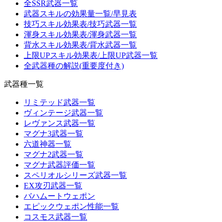
全SSR武器一覧
武器スキルの効果量一覧/早見表
技巧スキル効果表/技巧武器一覧
渾身スキル効果表/渾身武器一覧
背水スキル効果表/背水武器一覧
上限UPスキル効果表/上限UP武器一覧
全武器種の解説(重要度付き)
武器種一覧
リミテッド武器一覧
ヴィンテージ武器一覧
レヴァンス武器一覧
マグナ3武器一覧
六道神器一覧
マグナ2武器一覧
マグナ武器評価一覧
スペリオルシリーズ武器一覧
EX攻刃武器一覧
バハムートウェポン
エピックウェポン性能一覧
コスモス武器一覧