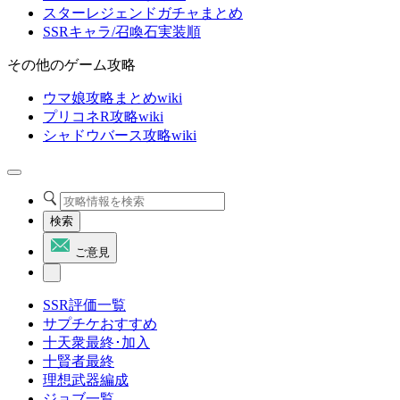
スターレジェンドガチャまとめ
SSRキャラ/召喚石実装順
その他のゲーム攻略
ウマ娘攻略まとめwiki
プリコネR攻略wiki
シャドウバース攻略wiki
検索
ご意見
SSR評価一覧
サプチケおすすめ
十天衆最終･加入
十賢者最終
理想武器編成
ジョブ一覧