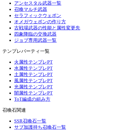
アンセスタル武器一覧
召喚マルチ武器
セラフィックウェポン
オメガウェポンの作り方
古戦場武器の性能と属性変更先
四象降臨の交換武器
ジョブ専用武器一覧
テンプレパーティ一覧
火属性テンプレPT
水属性テンプレPT
土属性テンプレPT
風属性テンプレPT
光属性テンプレPT
闇属性テンプレPT
ToT編成の組み方
召喚石関連
SSR召喚石一覧
サブ加護持ち召喚石一覧