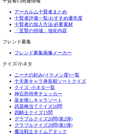
十賢者の関連情報
アーカルム十賢者まとめ
十賢者評価一覧/おすすめ優先度
十賢者の加入方法/必要素材
「至賢の領域」強化内容
フレンド募集
フレンド募集画像メーカー
クイズ/小ネタ
ニーナの好み(イケメン度)一覧
十天衆キャラ身長順ソートクイズ
クイズ･小ネタ一覧
神石所持率チェッカー
巫女推しキャラソート
武器種当てクイズ10問
四騎士クイズ15問
グラブルクイズ20問(第2弾)
グラブルクイズ20問(第1弾)
魔法戦士タイムアタック