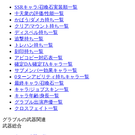
SSRキャラ/召喚石実装順一覧
十天衆の評価/性能一覧
かばう/ダメカ持ち一覧
クリア/マウント持ち一覧
ディスペル持ち一覧
追撃持ち一覧
トレハン持ち一覧
刻印持ち一覧
アビコピー対応表一覧
確定DA/確定TAキャラ一覧
サブメンバー効果キャラ一覧
0ターンアビリティ持ちキャラ一覧
最終キャラ/召喚石一覧
キャラ/ジョブスキン一覧
キャラ年齢/身長一覧
グラブル出演声優一覧
クロスフェイト一覧
グラブルの武器関連
武器総合