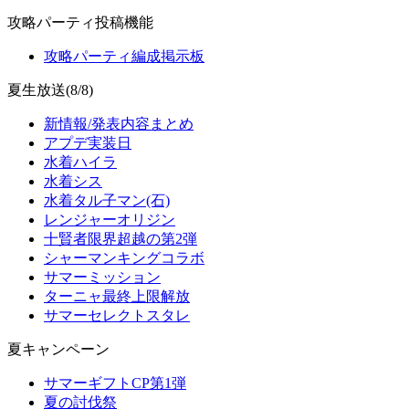
攻略パーティ投稿機能
攻略パーティ編成掲示板
夏生放送(8/8)
新情報/発表内容まとめ
アプデ実装日
水着ハイラ
水着シス
水着タル子マン(石)
レンジャーオリジン
十賢者限界超越の第2弾
シャーマンキングコラボ
サマーミッション
ターニャ最終上限解放
サマーセレクトスタレ
夏キャンペーン
サマーギフトCP第1弾
夏の討伐祭