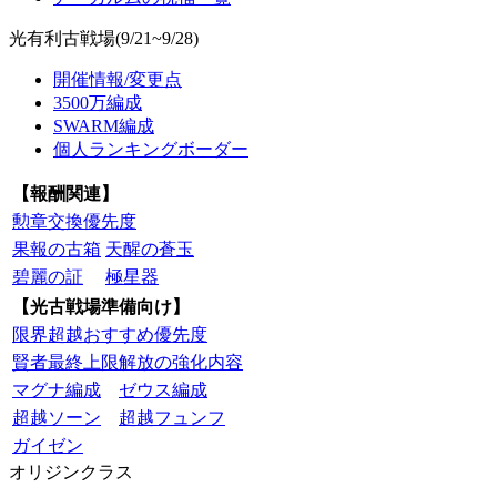
光有利古戦場(9/21~9/28)
開催情報/変更点
3500万編成
SWARM編成
個人ランキングボーダー
【報酬関連】
勲章交換優先度
果報の古箱
天醒の蒼玉
碧麗の証
極星器
【光古戦場準備向け】
限界超越おすすめ優先度
賢者最終上限解放の強化内容
マグナ編成
ゼウス編成
超越ソーン
超越フュンフ
ガイゼン
オリジンクラス