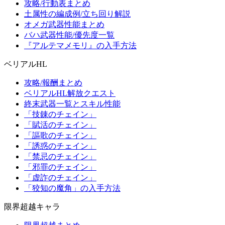
攻略/行動表まとめ
土属性の編成例/立ち回り解説
オメガ武器性能まとめ
バハ武器性能/優先度一覧
『アルテマメモリ』の入手方法
ベリアルHL
攻略/報酬まとめ
ベリアルHL解放クエスト
終末武器一覧とスキル性能
「技錬のチェイン」
「賦活のチェイン」
「謳歌のチェイン」
「誘惑のチェイン」
「禁忌のチェイン」
「邪罪のチェイン」
「虚詐のチェイン」
「狡知の魔角」の入手方法
限界超越キャラ