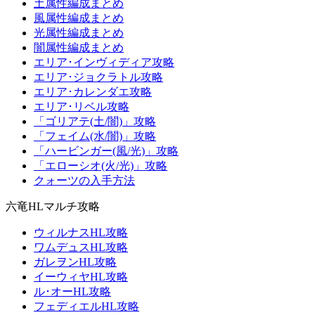
土属性編成まとめ
風属性編成まとめ
光属性編成まとめ
闇属性編成まとめ
エリア･インヴィディア攻略
エリア･ジョクラトル攻略
エリア･カレンダエ攻略
エリア･リベル攻略
「ゴリアテ(土/闇)」攻略
「フェイム(水/闇)」攻略
「ハービンガー(風/光)」攻略
「エローシオ(火/光)」攻略
クォーツの入手方法
六竜HLマルチ攻略
ウィルナスHL攻略
ワムデュスHL攻略
ガレヲンHL攻略
イーウィヤHL攻略
ル･オーHL攻略
フェディエルHL攻略