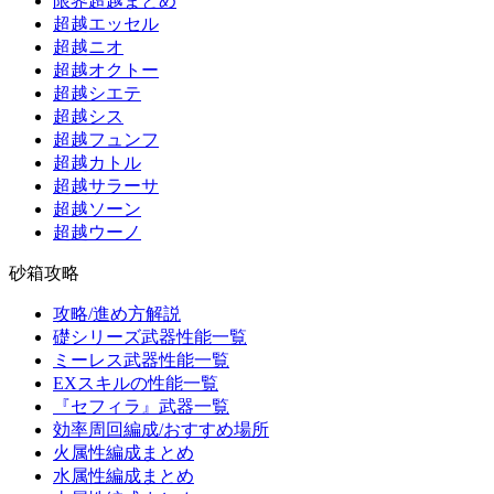
限界超越まとめ
超越エッセル
超越ニオ
超越オクトー
超越シエテ
超越シス
超越フュンフ
超越カトル
超越サラーサ
超越ソーン
超越ウーノ
砂箱攻略
攻略/進め方解説
礎シリーズ武器性能一覧
ミーレス武器性能一覧
EXスキルの性能一覧
『セフィラ』武器一覧
効率周回編成/おすすめ場所
火属性編成まとめ
水属性編成まとめ