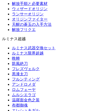
解放手順と必要素材
ウィザードオリジン
ランサーオリジン
オリジンファイター
天醒の蒼玉の入手方法
解放フリクエ
ルミナス超越
ルミナス武器交換セット
ルミナス限界超越
晩蝉
凱風絶刀
フレズヴェルク
黒漆太刀
フルンティング
アンドロメダ
ロムフェーヤ
ムルシエラゴ
温羅面金色之装
布都御魂
エレシュキガル