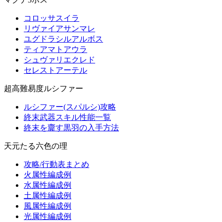
コロッサスイラ
リヴァイアサンマレ
ユグドラシルアルボス
ティアマトアウラ
シュヴァリエクレド
セレストアーテル
超高難易度ルシファー
ルシファー(スパルシ)攻略
終末武器スキル性能一覧
終末を齎す黒羽の入手方法
天元たる六色の理
攻略/行動表まとめ
火属性編成例
水属性編成例
土属性編成例
風属性編成例
光属性編成例