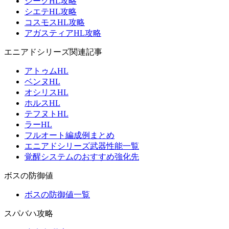
ジークHL攻略
シエテHL攻略
コスモスHL攻略
アガスティアHL攻略
エニアドシリーズ関連記事
アトゥムHL
ベンヌHL
オシリスHL
ホルスHL
テフヌトHL
ラーHL
フルオート編成例まとめ
エニアドシリーズ武器性能一覧
覚醒システムのおすすめ強化先
ボスの防御値
ボスの防御値一覧
スパバハ攻略