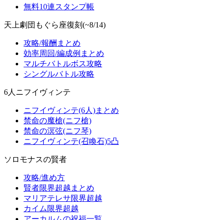
無料10連スタンプ帳
天上劇団もぐら座復刻(~8/14)
攻略/報酬まとめ
効率周回/編成例まとめ
マルチバトルボス攻略
シングルバトル攻略
6人ニフイヴィンテ
ニフイヴィンテ(6人)まとめ
禁命の魔槍(ニフ槍)
禁命の溟弦(ニフ琴)
ニフイヴィンテ(召喚石)5凸
ソロモナスの賢者
攻略/進め方
賢者限界超越まとめ
マリアテレサ限界超越
カイム限界超越
アーカルムの祝福一覧