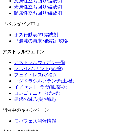
風属性立ち回り/編成例
光属性立ち回り/編成例
闇属性立ち回り/編成例
『ベルゼバブHL』
ボス行動表/PT編成例
『混沌の再来･後編』攻略
アストラルウェポン
アストラルウェポン一覧
ソル･レムナント(火/斧)
フェイトレス(水/剣)
ユグドラシルブランチ(土/杖)
イノセント･ラヴ(風/楽器)
ロンゴミニアド(光/槍)
黒銀の滅爪(闇/格闘)
開催中のキャンペーン
モバフェス開催情報