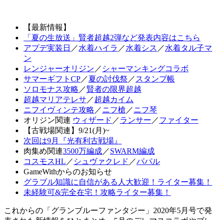
【最新情報】
「夏の生放送」賢者超越2弾など発表内容はこちら
アプデ実装日
／
水着ハイラ
／
水着シス
／
水着タル子マ
ン
レンジャーオリジン
／
シャーマンキングコラボ
サマーギフトCP
／
夏の討伐祭
／
スタンプ帳
ソロモナス攻略
／
賢者の限界超越
超越マリアテレサ
／
超越カイム
ニフイヴィンテ攻略
／
ニフ槍
／
ニフ琴
オリジン関連
ウィザード
／
ランサー
／
ファイター
【古戦場関連】9/21(月)~
次回は9月『光有利古戦場』
肉集め関連
3500万編成
／
SWARM編成
コスモスHL
／
シュヴァクレド
／
パパル
GameWithからのお知らせ
グラブル知識に自信がある人大歓迎！ライター募集！
未経験可&完全在宅！攻略ライター募集！
これからの「グランブルーファンタジー」2020年5月号で発