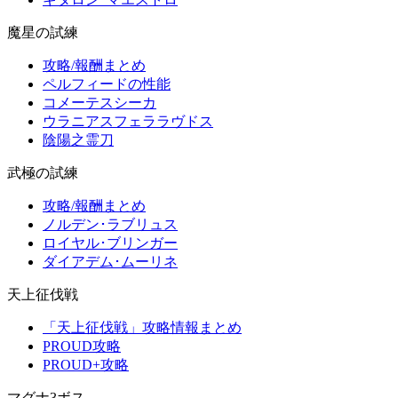
魔星の試練
攻略/報酬まとめ
ペルフィードの性能
コメーテスシーカ
ウラニアスフェララヴドス
陰陽之霊刀
武極の試練
攻略/報酬まとめ
ノルデン･ラブリュス
ロイヤル･ブリンガー
ダイアデム･ムーリネ
天上征伐戦
「天上征伐戦」攻略情報まとめ
PROUD攻略
PROUD+攻略
マグナ3ボス