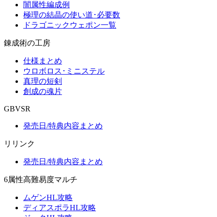
闇属性編成例
極理の結晶の使い道･必要数
ドラゴニックウェポン一覧
錬成術の工房
仕様まとめ
ウロボロス･ミニステル
真理の短剣
創成の魂片
GBVSR
発売日/特典内容まとめ
リリンク
発売日/特典内容まとめ
6属性高難易度マルチ
ムゲンHL攻略
ディアスポラHL攻略