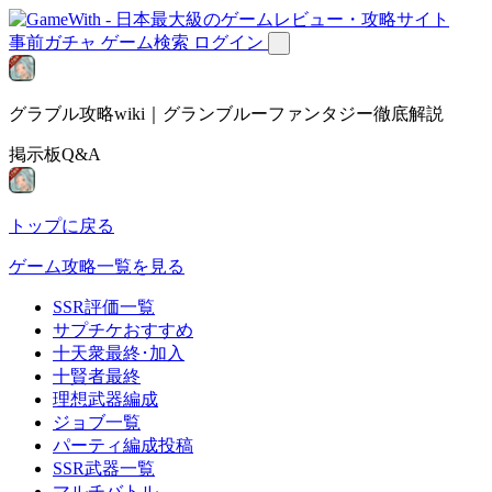
事前ガチャ
ゲーム検索
ログイン
グラブル攻略wiki｜グランブルーファンタジー徹底解説
掲示板Q&A
トップに戻る
ゲーム攻略一覧を見る
SSR評価一覧
サプチケおすすめ
十天衆最終･加入
十賢者最終
理想武器編成
ジョブ一覧
パーティ編成投稿
SSR武器一覧
マルチバトル