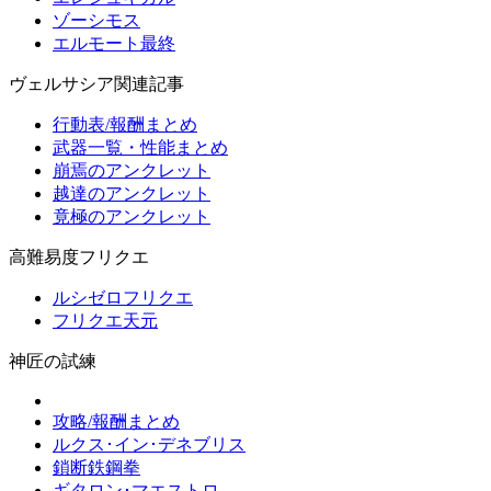
ゾーシモス
エルモート最終
ヴェルサシア関連記事
行動表/報酬まとめ
武器一覧・性能まとめ
崩焉のアンクレット
越達のアンクレット
竟極のアンクレット
高難易度フリクエ
ルシゼロフリクエ
フリクエ天元
神匠の試練
攻略/報酬まとめ
ルクス･イン･デネブリス
鎖断鉄鋼拳
ギタロン･マエストロ