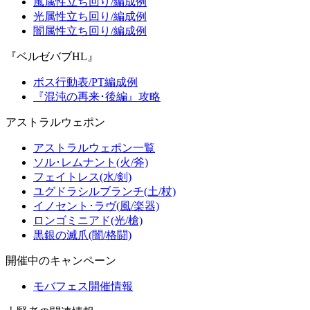
風属性立ち回り/編成例
光属性立ち回り/編成例
闇属性立ち回り/編成例
『ベルゼバブHL』
ボス行動表/PT編成例
『混沌の再来･後編』攻略
アストラルウェポン
アストラルウェポン一覧
ソル･レムナント(火/斧)
フェイトレス(水/剣)
ユグドラシルブランチ(土/杖)
イノセント･ラヴ(風/楽器)
ロンゴミニアド(光/槍)
黒銀の滅爪(闇/格闘)
開催中のキャンペーン
モバフェス開催情報