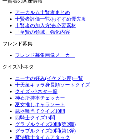
十賢者の関連情報
アーカルム十賢者まとめ
十賢者評価一覧/おすすめ優先度
十賢者の加入方法/必要素材
「至賢の領域」強化内容
フレンド募集
フレンド募集画像メーカー
クイズ/小ネタ
ニーナの好み(イケメン度)一覧
十天衆キャラ身長順ソートクイズ
クイズ･小ネタ一覧
神石所持率チェッカー
巫女推しキャラソート
武器種当てクイズ10問
四騎士クイズ15問
グラブルクイズ20問(第2弾)
グラブルクイズ20問(第1弾)
魔法戦士タイムアタック