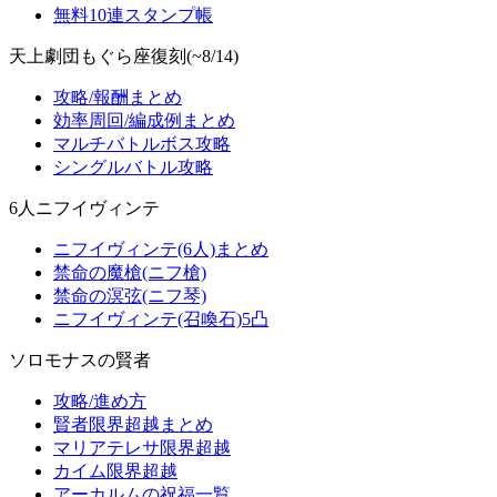
無料10連スタンプ帳
天上劇団もぐら座復刻(~8/14)
攻略/報酬まとめ
効率周回/編成例まとめ
マルチバトルボス攻略
シングルバトル攻略
6人ニフイヴィンテ
ニフイヴィンテ(6人)まとめ
禁命の魔槍(ニフ槍)
禁命の溟弦(ニフ琴)
ニフイヴィンテ(召喚石)5凸
ソロモナスの賢者
攻略/進め方
賢者限界超越まとめ
マリアテレサ限界超越
カイム限界超越
アーカルムの祝福一覧