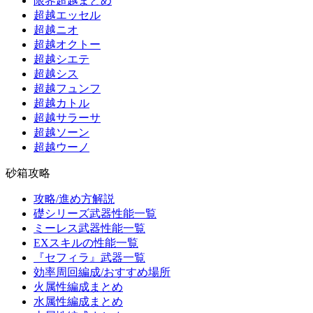
限界超越まとめ
超越エッセル
超越ニオ
超越オクトー
超越シエテ
超越シス
超越フュンフ
超越カトル
超越サラーサ
超越ソーン
超越ウーノ
砂箱攻略
攻略/進め方解説
礎シリーズ武器性能一覧
ミーレス武器性能一覧
EXスキルの性能一覧
『セフィラ』武器一覧
効率周回編成/おすすめ場所
火属性編成まとめ
水属性編成まとめ