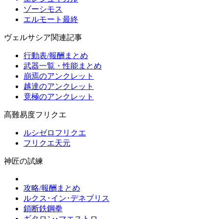
ゾーシモス
エルモート最終
ヴェルサシア関連記事
行動表/報酬まとめ
武器一覧・性能まとめ
崩焉のアンクレット
越達のアンクレット
竟極のアンクレット
高難易度フリクエ
ルシゼロフリクエ
フリクエ天元
神匠の試練
攻略/報酬まとめ
ルクス･イン･デネブリス
鎖断鉄鋼拳
ギタロン･マエストロ