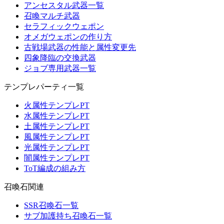
アンセスタル武器一覧
召喚マルチ武器
セラフィックウェポン
オメガウェポンの作り方
古戦場武器の性能と属性変更先
四象降臨の交換武器
ジョブ専用武器一覧
テンプレパーティ一覧
火属性テンプレPT
水属性テンプレPT
土属性テンプレPT
風属性テンプレPT
光属性テンプレPT
闇属性テンプレPT
ToT編成の組み方
召喚石関連
SSR召喚石一覧
サブ加護持ち召喚石一覧