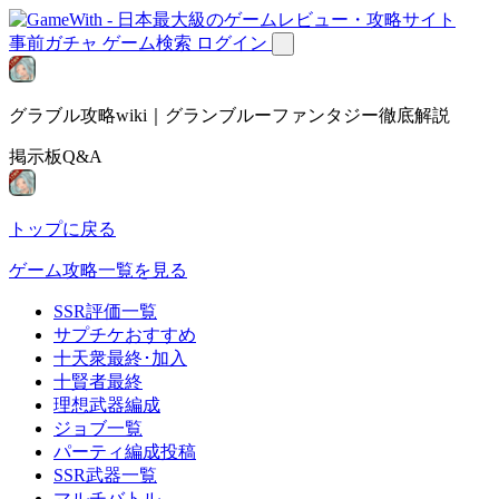
事前ガチャ
ゲーム検索
ログイン
グラブル攻略wiki｜グランブルーファンタジー徹底解説
掲示板Q&A
トップに戻る
ゲーム攻略一覧を見る
SSR評価一覧
サプチケおすすめ
十天衆最終･加入
十賢者最終
理想武器編成
ジョブ一覧
パーティ編成投稿
SSR武器一覧
マルチバトル