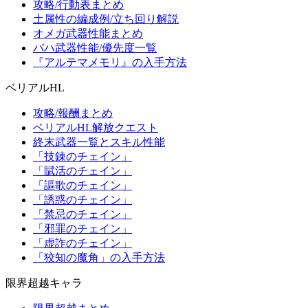
攻略/行動表まとめ
土属性の編成例/立ち回り解説
オメガ武器性能まとめ
バハ武器性能/優先度一覧
『アルテマメモリ』の入手方法
ベリアルHL
攻略/報酬まとめ
ベリアルHL解放クエスト
終末武器一覧とスキル性能
「技錬のチェイン」
「賦活のチェイン」
「謳歌のチェイン」
「誘惑のチェイン」
「禁忌のチェイン」
「邪罪のチェイン」
「虚詐のチェイン」
「狡知の魔角」の入手方法
限界超越キャラ