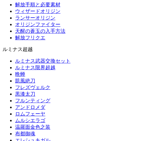
解放手順と必要素材
ウィザードオリジン
ランサーオリジン
オリジンファイター
天醒の蒼玉の入手方法
解放フリクエ
ルミナス超越
ルミナス武器交換セット
ルミナス限界超越
晩蝉
凱風絶刀
フレズヴェルク
黒漆太刀
フルンティング
アンドロメダ
ロムフェーヤ
ムルシエラゴ
温羅面金色之装
布都御魂
エレシュキガル