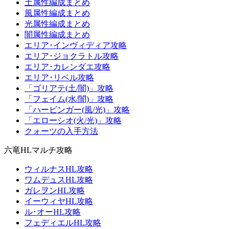
土属性編成まとめ
風属性編成まとめ
光属性編成まとめ
闇属性編成まとめ
エリア･インヴィディア攻略
エリア･ジョクラトル攻略
エリア･カレンダエ攻略
エリア･リベル攻略
「ゴリアテ(土/闇)」攻略
「フェイム(水/闇)」攻略
「ハービンガー(風/光)」攻略
「エローシオ(火/光)」攻略
クォーツの入手方法
六竜HLマルチ攻略
ウィルナスHL攻略
ワムデュスHL攻略
ガレヲンHL攻略
イーウィヤHL攻略
ル･オーHL攻略
フェディエルHL攻略