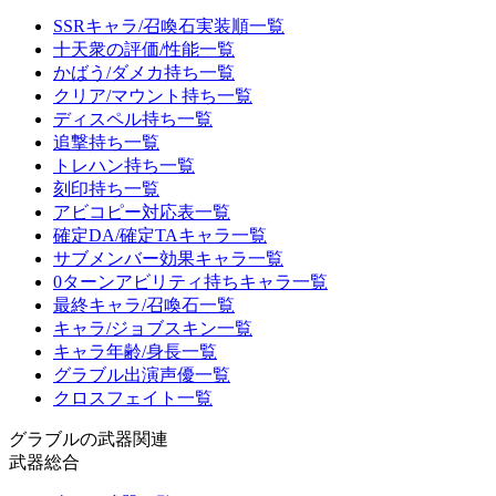
SSRキャラ/召喚石実装順一覧
十天衆の評価/性能一覧
かばう/ダメカ持ち一覧
クリア/マウント持ち一覧
ディスペル持ち一覧
追撃持ち一覧
トレハン持ち一覧
刻印持ち一覧
アビコピー対応表一覧
確定DA/確定TAキャラ一覧
サブメンバー効果キャラ一覧
0ターンアビリティ持ちキャラ一覧
最終キャラ/召喚石一覧
キャラ/ジョブスキン一覧
キャラ年齢/身長一覧
グラブル出演声優一覧
クロスフェイト一覧
グラブルの武器関連
武器総合