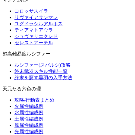
コロッサスイラ
リヴァイアサンマレ
ユグドラシルアルボス
ティアマトアウラ
シュヴァリエクレド
セレストアーテル
超高難易度ルシファー
ルシファー(スパルシ)攻略
終末武器スキル性能一覧
終末を齎す黒羽の入手方法
天元たる六色の理
攻略/行動表まとめ
火属性編成例
水属性編成例
土属性編成例
風属性編成例
光属性編成例