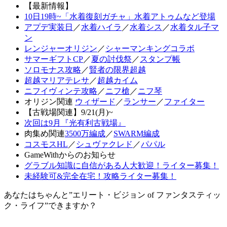
【最新情報】
10日19時~「水着復刻ガチャ」水着アトゥムなど登場
アプデ実装日
／
水着ハイラ
／
水着シス
／
水着タル子マ
ン
レンジャーオリジン
／
シャーマンキングコラボ
サマーギフトCP
／
夏の討伐祭
／
スタンプ帳
ソロモナス攻略
／
賢者の限界超越
超越マリアテレサ
／
超越カイム
ニフイヴィンテ攻略
／
ニフ槍
／
ニフ琴
オリジン関連
ウィザード
／
ランサー
／
ファイター
【古戦場関連】9/21(月)~
次回は9月『光有利古戦場』
肉集め関連
3500万編成
／
SWARM編成
コスモスHL
／
シュヴァクレド
／
パパル
GameWithからのお知らせ
グラブル知識に自信がある人大歓迎！ライター募集！
未経験可&完全在宅！攻略ライター募集！
あなたはちゃんと”エリート・ビジョン of ファンタスティッ
ク・ライフ”できますか？