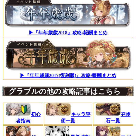
▶『年年歳歳2018』攻略/報酬まとめ
▶『年年歳歳2017(復刻版)』攻略/報酬まとめ
グラブルの他の攻略記事はこちら
初心
キャラ評
召喚
者指南
価一覧
石一覧