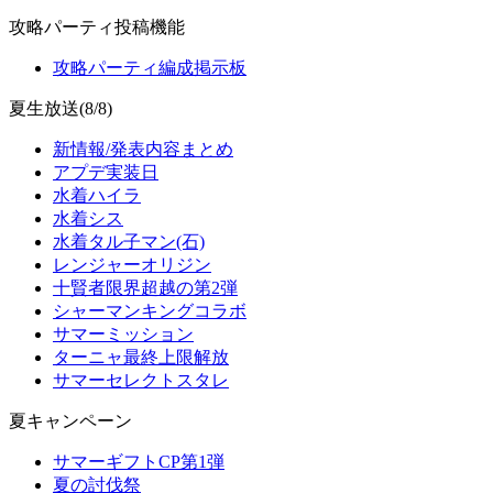
攻略パーティ投稿機能
攻略パーティ編成掲示板
夏生放送(8/8)
新情報/発表内容まとめ
アプデ実装日
水着ハイラ
水着シス
水着タル子マン(石)
レンジャーオリジン
十賢者限界超越の第2弾
シャーマンキングコラボ
サマーミッション
ターニャ最終上限解放
サマーセレクトスタレ
夏キャンペーン
サマーギフトCP第1弾
夏の討伐祭