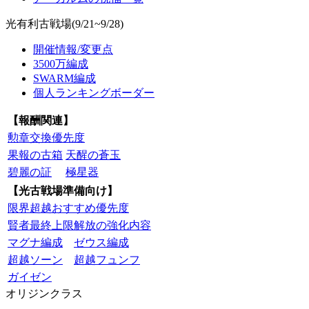
光有利古戦場(9/21~9/28)
開催情報/変更点
3500万編成
SWARM編成
個人ランキングボーダー
【報酬関連】
勲章交換優先度
果報の古箱
天醒の蒼玉
碧麗の証
極星器
【光古戦場準備向け】
限界超越おすすめ優先度
賢者最終上限解放の強化内容
マグナ編成
ゼウス編成
超越ソーン
超越フュンフ
ガイゼン
オリジンクラス