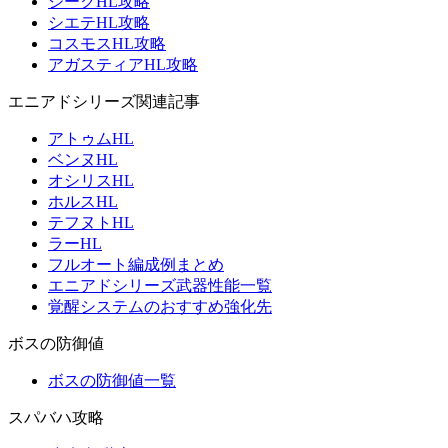
ジークHL攻略
シエテHL攻略
コスモスHL攻略
アガスティアHL攻略
エニアドシリーズ関連記事
アトゥムHL
ベンヌHL
オシリスHL
ホルスHL
テフヌトHL
ラーHL
フルオート編成例まとめ
エニアドシリーズ武器性能一覧
覚醒システムのおすすめ強化先
ボスの防御値
ボスの防御値一覧
スパバハ攻略