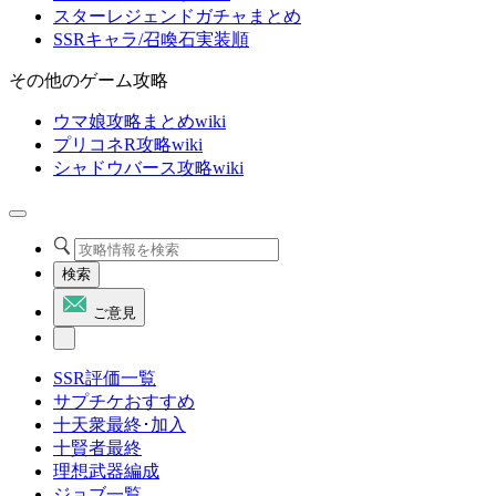
スターレジェンドガチャまとめ
SSRキャラ/召喚石実装順
その他のゲーム攻略
ウマ娘攻略まとめwiki
プリコネR攻略wiki
シャドウバース攻略wiki
検索
ご意見
SSR評価一覧
サプチケおすすめ
十天衆最終･加入
十賢者最終
理想武器編成
ジョブ一覧