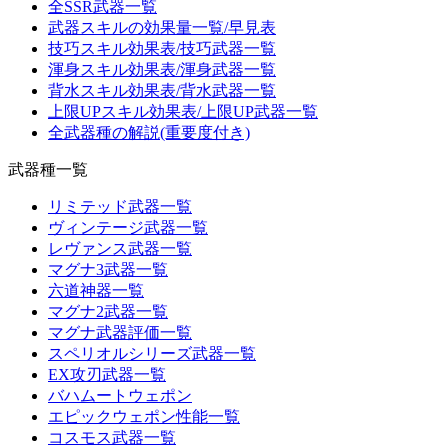
全SSR武器一覧
武器スキルの効果量一覧/早見表
技巧スキル効果表/技巧武器一覧
渾身スキル効果表/渾身武器一覧
背水スキル効果表/背水武器一覧
上限UPスキル効果表/上限UP武器一覧
全武器種の解説(重要度付き)
武器種一覧
リミテッド武器一覧
ヴィンテージ武器一覧
レヴァンス武器一覧
マグナ3武器一覧
六道神器一覧
マグナ2武器一覧
マグナ武器評価一覧
スペリオルシリーズ武器一覧
EX攻刃武器一覧
バハムートウェポン
エピックウェポン性能一覧
コスモス武器一覧