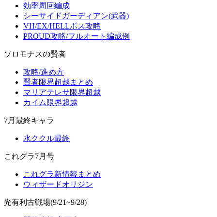
効率周回編成
シーサイドガーディアン(武器)
VH/EX/HELLボス攻略
PROUD攻略/フルオート編成例
ソロモナスの賢者
攻略/進め方
賢者限界超越まとめ
マリアテレサ限界超越
カイム限界超越
7月最終キャラ
水ククル最終
これグラ7月号
これグラ新情報まとめ
ウィザードオリジン
光有利古戦場(9/21~9/28)