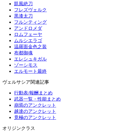
凱風絶刀
フレズヴェルク
黒漆太刀
フルンティング
アンドロメダ
ロムフェーヤ
ムルシエラゴ
温羅面金色之装
布都御魂
エレシュキガル
ゾーシモス
エルモート最終
ヴェルサシア関連記事
行動表/報酬まとめ
武器一覧・性能まとめ
崩焉のアンクレット
越達のアンクレット
竟極のアンクレット
オリジンクラス