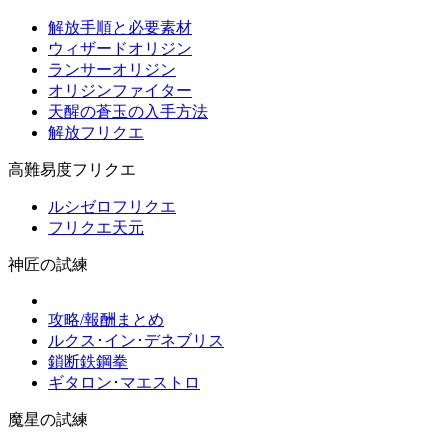
解放手順と必要素材
ウィザードオリジン
ランサーオリジン
オリジンファイター
天醒の蒼玉の入手方法
解放フリクエ
高難易度フリクエ
ルシゼロフリクエ
フリクエ天元
神匠の試練
攻略/報酬まとめ
ルクス･イン･デネブリス
鎖断鉄鋼拳
ギタロン･マエストロ
魔星の試練