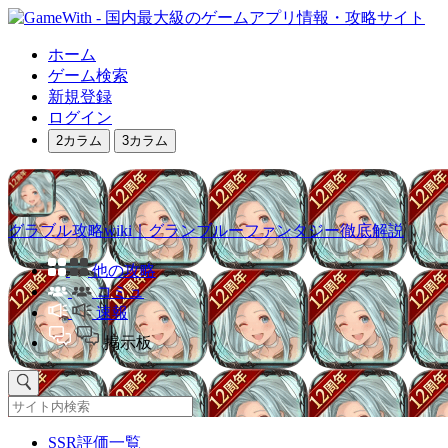
ホーム
ゲーム検索
新規登録
ログイン
2カラム
3カラム
グラブル攻略wiki｜グランブルーファンタジー徹底解説
他の攻略
コミュ
速報
掲示板
SSR評価一覧