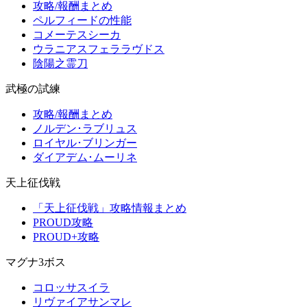
攻略/報酬まとめ
ペルフィードの性能
コメーテスシーカ
ウラニアスフェララヴドス
陰陽之霊刀
武極の試練
攻略/報酬まとめ
ノルデン･ラブリュス
ロイヤル･ブリンガー
ダイアデム･ムーリネ
天上征伐戦
「天上征伐戦」攻略情報まとめ
PROUD攻略
PROUD+攻略
マグナ3ボス
コロッサスイラ
リヴァイアサンマレ