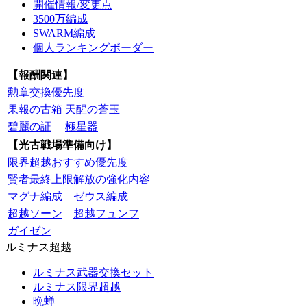
開催情報/変更点
3500万編成
SWARM編成
個人ランキングボーダー
【報酬関連】
勲章交換優先度
果報の古箱
天醒の蒼玉
碧麗の証
極星器
【光古戦場準備向け】
限界超越おすすめ優先度
賢者最終上限解放の強化内容
マグナ編成
ゼウス編成
超越ソーン
超越フュンフ
ガイゼン
ルミナス超越
ルミナス武器交換セット
ルミナス限界超越
晩蝉