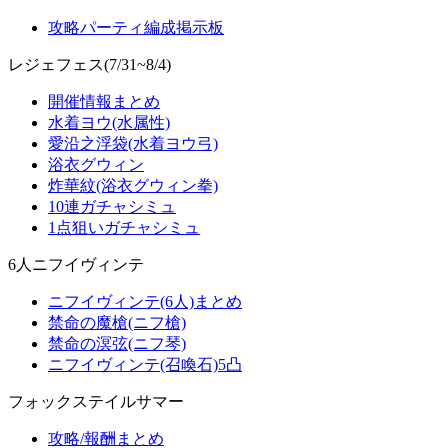
攻略パーティ編成掲示板
レジェフェス(7/31~8/4)
開催情報まとめ
水着ヨウ(水属性)
愛沿之浮袋(水着ヨウ弓)
浴衣グウィン
炸華紋(浴衣グウィン拳)
10連ガチャシミュ
1点狙いガチャシミュ
6人ニフイヴィンテ
ニフイヴィンテ(6人)まとめ
禁命の魔槍(ニフ槍)
禁命の溟弦(ニフ琴)
ニフイヴィンテ(召喚石)5凸
フォックステイルサマー
攻略/報酬まとめ