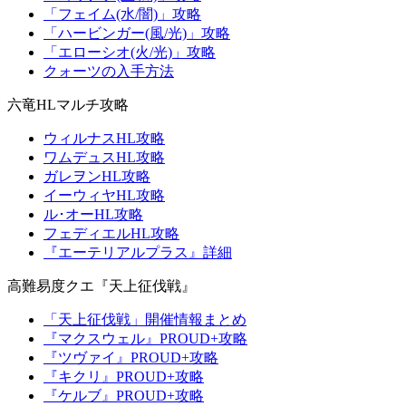
「フェイム(水/闇)」攻略
「ハービンガー(風/光)」攻略
「エローシオ(火/光)」攻略
クォーツの入手方法
六竜HLマルチ攻略
ウィルナスHL攻略
ワムデュスHL攻略
ガレヲンHL攻略
イーウィヤHL攻略
ル･オーHL攻略
フェディエルHL攻略
『エーテリアルプラス』詳細
高難易度クエ『天上征伐戦』
「天上征伐戦」開催情報まとめ
『マクスウェル』PROUD+攻略
『ツヴァイ』PROUD+攻略
『キクリ』PROUD+攻略
『ケルブ』PROUD+攻略