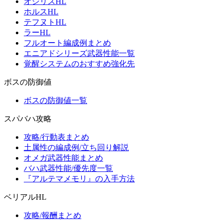
オシリスHL
ホルスHL
テフヌトHL
ラーHL
フルオート編成例まとめ
エニアドシリーズ武器性能一覧
覚醒システムのおすすめ強化先
ボスの防御値
ボスの防御値一覧
スパバハ攻略
攻略/行動表まとめ
土属性の編成例/立ち回り解説
オメガ武器性能まとめ
バハ武器性能/優先度一覧
『アルテマメモリ』の入手方法
ベリアルHL
攻略/報酬まとめ