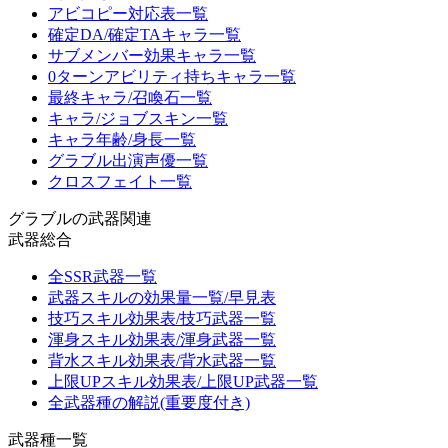
アビコピー対応表一覧
確定DA/確定TAキャラ一覧
サブメンバー効果キャラ一覧
0ターンアビリティ持ちキャラ一覧
最終キャラ/召喚石一覧
キャラ/ジョブスキン一覧
キャラ年齢/身長一覧
グラブル出演声優一覧
クロスフェイト一覧
グラブルの武器関連
武器総合
全SSR武器一覧
武器スキルの効果量一覧/早見表
技巧スキル効果表/技巧武器一覧
渾身スキル効果表/渾身武器一覧
背水スキル効果表/背水武器一覧
上限UPスキル効果表/上限UP武器一覧
全武器種の解説(重要度付き)
武器種一覧