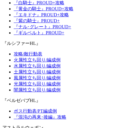
『白騎士』PROUD+攻略
『黄金の騎士』PROUD+攻略
『エキドナ』PROUD+攻略
『紫の騎士』PROUD+
『ナル･グレート』PROUD+
『ギルベルト』PROUD+
『ルシファーHL』
攻略/敵行動表
火属性立ち回り/編成例
水属性立ち回り/編成例
土属性立ち回り/編成例
風属性立ち回り/編成例
光属性立ち回り/編成例
闇属性立ち回り/編成例
『ベルゼバブHL』
ボス行動表/PT編成例
『混沌の再来･後編』攻略
アストラルウェポン