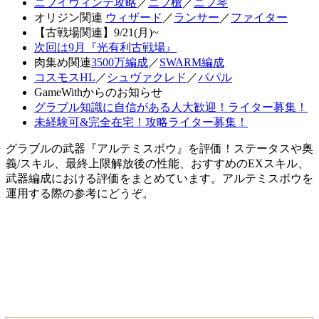
ニフイヴィンテ攻略
／
ニフ槍
／
ニフ琴
オリジン関連
ウィザード
／
ランサー
／
ファイター
【古戦場関連】9/21(月)~
次回は9月『光有利古戦場』
肉集め関連
3500万編成
／
SWARM編成
コスモスHL
／
シュヴァクレド
／
パパル
GameWithからのお知らせ
グラブル知識に自信がある人大歓迎！ライター募集！
未経験可&完全在宅！攻略ライター募集！
グラブルの武器『アルテミスボウ』を評価！ステータスや奥
義/スキル、最終上限解放後の性能、おすすめのEXスキル、
武器編成における評価をまとめています。アルテミスボウを
運用する際の参考にどうぞ。