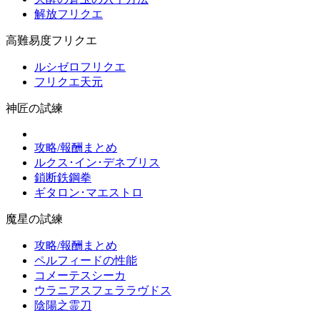
解放フリクエ
高難易度フリクエ
ルシゼロフリクエ
フリクエ天元
神匠の試練
攻略/報酬まとめ
ルクス･イン･デネブリス
鎖断鉄鋼拳
ギタロン･マエストロ
魔星の試練
攻略/報酬まとめ
ペルフィードの性能
コメーテスシーカ
ウラニアスフェララヴドス
陰陽之霊刀