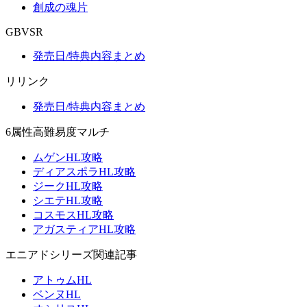
創成の魂片
GBVSR
発売日/特典内容まとめ
リリンク
発売日/特典内容まとめ
6属性高難易度マルチ
ムゲンHL攻略
ディアスポラHL攻略
ジークHL攻略
シエテHL攻略
コスモスHL攻略
アガスティアHL攻略
エニアドシリーズ関連記事
アトゥムHL
ベンヌHL