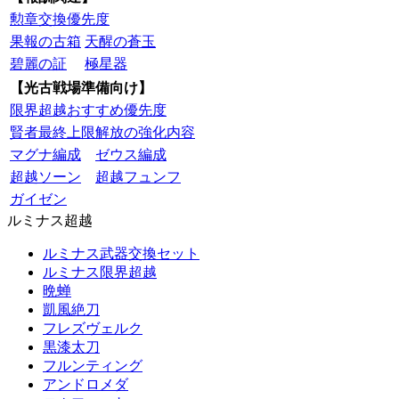
勲章交換優先度
果報の古箱
天醒の蒼玉
碧麗の証
極星器
【光古戦場準備向け】
限界超越おすすめ優先度
賢者最終上限解放の強化内容
マグナ編成
ゼウス編成
超越ソーン
超越フュンフ
ガイゼン
ルミナス超越
ルミナス武器交換セット
ルミナス限界超越
晩蝉
凱風絶刀
フレズヴェルク
黒漆太刀
フルンティング
アンドロメダ