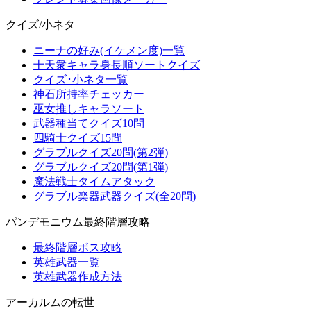
クイズ/小ネタ
ニーナの好み(イケメン度)一覧
十天衆キャラ身長順ソートクイズ
クイズ･小ネタ一覧
神石所持率チェッカー
巫女推しキャラソート
武器種当てクイズ10問
四騎士クイズ15問
グラブルクイズ20問(第2弾)
グラブルクイズ20問(第1弾)
魔法戦士タイムアタック
グラブル楽器武器クイズ(全20問)
パンデモニウム最終階層攻略
最終階層ボス攻略
英雄武器一覧
英雄武器作成方法
アーカルムの転世