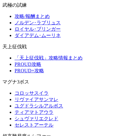
武極の試練
攻略/報酬まとめ
ノルデン･ラブリュス
ロイヤル･ブリンガー
ダイアデム･ムーリネ
天上征伐戦
「天上征伐戦」攻略情報まとめ
PROUD攻略
PROUD+攻略
マグナ3ボス
コロッサスイラ
リヴァイアサンマレ
ユグドラシルアルボス
ティアマトアウラ
シュヴァリエクレド
セレストアーテル