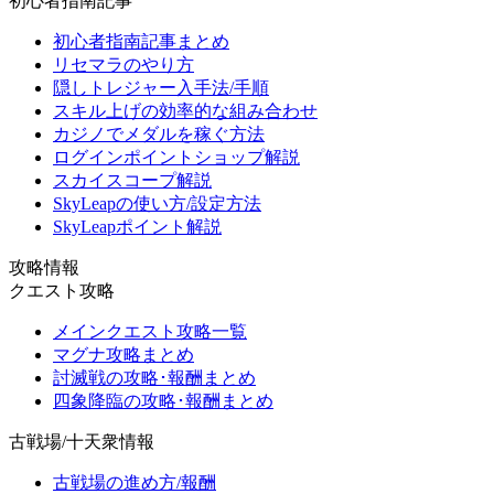
初心者指南記事
初心者指南記事まとめ
リセマラのやり方
隠しトレジャー入手法/手順
スキル上げの効率的な組み合わせ
カジノでメダルを稼ぐ方法
ログインポイントショップ解説
スカイスコープ解説
SkyLeapの使い方/設定方法
SkyLeapポイント解説
攻略情報
クエスト攻略
メインクエスト攻略一覧
マグナ攻略まとめ
討滅戦の攻略･報酬まとめ
四象降臨の攻略･報酬まとめ
古戦場/十天衆情報
古戦場の進め方/報酬