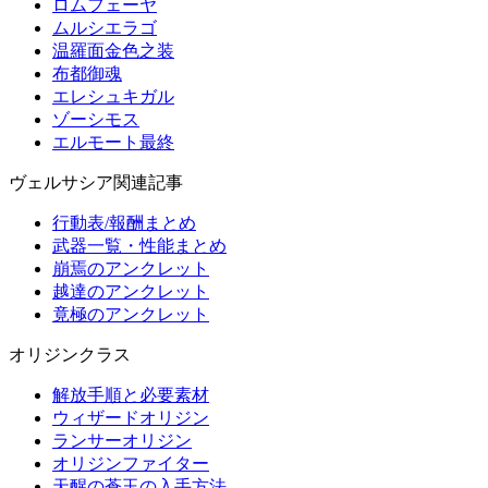
ロムフェーヤ
ムルシエラゴ
温羅面金色之装
布都御魂
エレシュキガル
ゾーシモス
エルモート最終
ヴェルサシア関連記事
行動表/報酬まとめ
武器一覧・性能まとめ
崩焉のアンクレット
越達のアンクレット
竟極のアンクレット
オリジンクラス
解放手順と必要素材
ウィザードオリジン
ランサーオリジン
オリジンファイター
天醒の蒼玉の入手方法