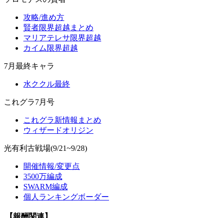
攻略/進め方
賢者限界超越まとめ
マリアテレサ限界超越
カイム限界超越
7月最終キャラ
水ククル最終
これグラ7月号
これグラ新情報まとめ
ウィザードオリジン
光有利古戦場(9/21~9/28)
開催情報/変更点
3500万編成
SWARM編成
個人ランキングボーダー
【報酬関連】