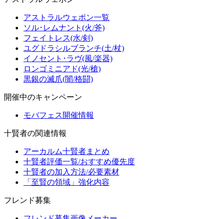
アストラルウェポン一覧
ソル･レムナント(火/斧)
フェイトレス(水/剣)
ユグドラシルブランチ(土/杖)
イノセント･ラヴ(風/楽器)
ロンゴミニアド(光/槍)
黒銀の滅爪(闇/格闘)
開催中のキャンペーン
モバフェス開催情報
十賢者の関連情報
アーカルム十賢者まとめ
十賢者評価一覧/おすすめ優先度
十賢者の加入方法/必要素材
「至賢の領域」強化内容
フレンド募集
フレンド募集画像メーカー