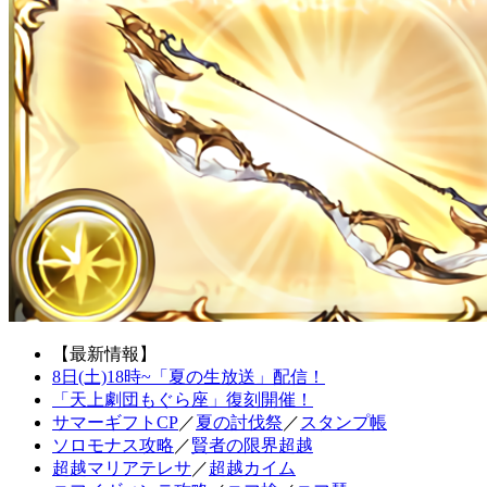
【最新情報】
8日(土)18時~「夏の生放送」配信！
「天上劇団もぐら座」復刻開催！
サマーギフトCP
／
夏の討伐祭
／
スタンプ帳
ソロモナス攻略
／
賢者の限界超越
超越マリアテレサ
／
超越カイム