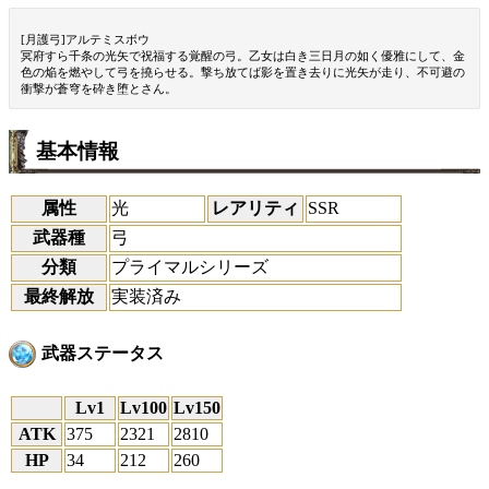
[月護弓]アルテミスボウ
冥府すら千条の光矢で祝福する覚醒の弓。乙女は白き三日月の如く優雅にして、金
色の焔を燃やして弓を撓らせる。撃ち放てば影を置き去りに光矢が走り、不可避の
衝撃が蒼穹を砕き堕とさん。
基本情報
属性
光
レアリティ
SSR
武器種
弓
分類
プライマルシリーズ
最終解放
実装済み
武器ステータス
Lv1
Lv100
Lv150
ATK
375
2321
2810
HP
34
212
260