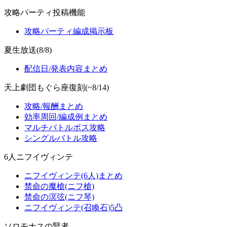
攻略パーティ投稿機能
攻略パーティ編成掲示板
夏生放送(8/8)
配信日/発表内容まとめ
天上劇団もぐら座復刻(~8/14)
攻略/報酬まとめ
効率周回/編成例まとめ
マルチバトルボス攻略
シングルバトル攻略
6人ニフイヴィンテ
ニフイヴィンテ(6人)まとめ
禁命の魔槍(ニフ槍)
禁命の溟弦(ニフ琴)
ニフイヴィンテ(召喚石)5凸
ソロモナスの賢者