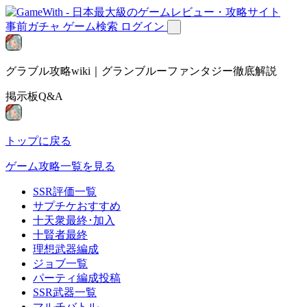
事前ガチャ
ゲーム検索
ログイン
グラブル攻略wiki｜グランブルーファンタジー徹底解説
掲示板Q&A
トップに戻る
ゲーム攻略一覧を見る
SSR評価一覧
サプチケおすすめ
十天衆最終･加入
十賢者最終
理想武器編成
ジョブ一覧
パーティ編成投稿
SSR武器一覧
マルチバトル