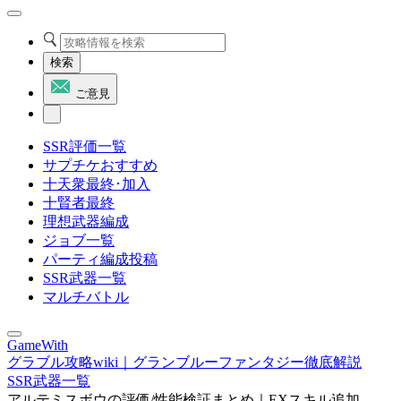
検索
ご意見
SSR評価一覧
サプチケおすすめ
十天衆最終･加入
十賢者最終
理想武器編成
ジョブ一覧
パーティ編成投稿
SSR武器一覧
マルチバトル
GameWith
グラブル攻略wiki｜グランブルーファンタジー徹底解説
SSR武器一覧
アルテミスボウの評価/性能検証まとめ｜EXスキル追加