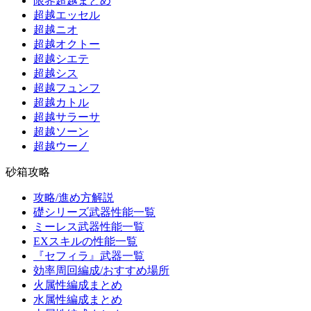
限界超越まとめ
超越エッセル
超越ニオ
超越オクトー
超越シエテ
超越シス
超越フュンフ
超越カトル
超越サラーサ
超越ソーン
超越ウーノ
砂箱攻略
攻略/進め方解説
礎シリーズ武器性能一覧
ミーレス武器性能一覧
EXスキルの性能一覧
『セフィラ』武器一覧
効率周回編成/おすすめ場所
火属性編成まとめ
水属性編成まとめ