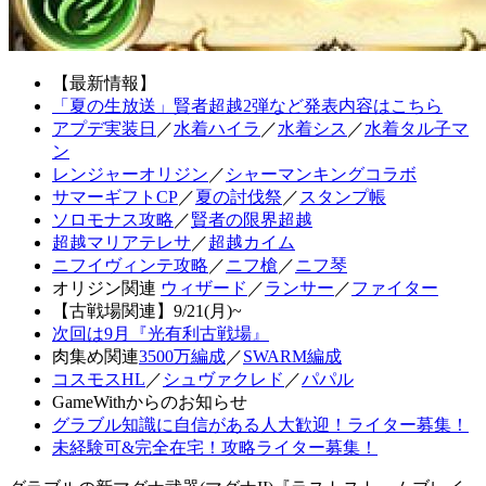
【最新情報】
「夏の生放送」賢者超越2弾など発表内容はこちら
アプデ実装日
／
水着ハイラ
／
水着シス
／
水着タル子マ
ン
レンジャーオリジン
／
シャーマンキングコラボ
サマーギフトCP
／
夏の討伐祭
／
スタンプ帳
ソロモナス攻略
／
賢者の限界超越
超越マリアテレサ
／
超越カイム
ニフイヴィンテ攻略
／
ニフ槍
／
ニフ琴
オリジン関連
ウィザード
／
ランサー
／
ファイター
【古戦場関連】9/21(月)~
次回は9月『光有利古戦場』
肉集め関連
3500万編成
／
SWARM編成
コスモスHL
／
シュヴァクレド
／
パパル
GameWithからのお知らせ
グラブル知識に自信がある人大歓迎！ライター募集！
未経験可&完全在宅！攻略ライター募集！