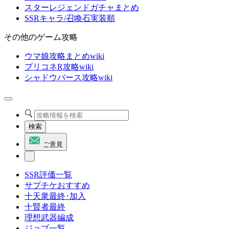
スターレジェンドガチャまとめ
SSRキャラ/召喚石実装順
その他のゲーム攻略
ウマ娘攻略まとめwiki
プリコネR攻略wiki
シャドウバース攻略wiki
検索
ご意見
SSR評価一覧
サプチケおすすめ
十天衆最終･加入
十賢者最終
理想武器編成
ジョブ一覧