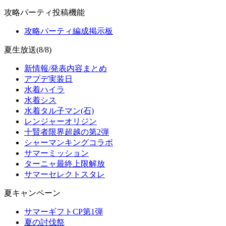
攻略パーティ投稿機能
攻略パーティ編成掲示板
夏生放送(8/8)
新情報/発表内容まとめ
アプデ実装日
水着ハイラ
水着シス
水着タル子マン(石)
レンジャーオリジン
十賢者限界超越の第2弾
シャーマンキングコラボ
サマーミッション
ターニャ最終上限解放
サマーセレクトスタレ
夏キャンペーン
サマーギフトCP第1弾
夏の討伐祭