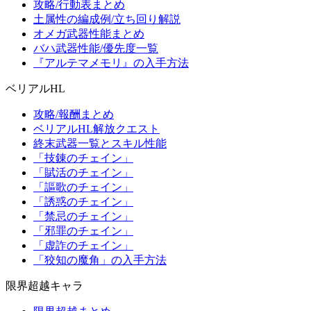
攻略/行動表まとめ
土属性の編成例/立ち回り解説
オメガ武器性能まとめ
バハ武器性能/優先度一覧
『アルテマメモリ』の入手方法
ベリアルHL
攻略/報酬まとめ
ベリアルHL解放クエスト
終末武器一覧とスキル性能
「技錬のチェイン」
「賦活のチェイン」
「謳歌のチェイン」
「誘惑のチェイン」
「禁忌のチェイン」
「邪罪のチェイン」
「虚詐のチェイン」
「狡知の魔角」の入手方法
限界超越キャラ