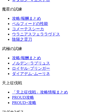
魔星の試練
攻略/報酬まとめ
ペルフィードの性能
コメーテスシーカ
ウラニアスフェララヴドス
陰陽之霊刀
武極の試練
攻略/報酬まとめ
ノルデン･ラブリュス
ロイヤル･ブリンガー
ダイアデム･ムーリネ
天上征伐戦
「天上征伐戦」攻略情報まとめ
PROUD攻略
PROUD+攻略
マグナ3ボス