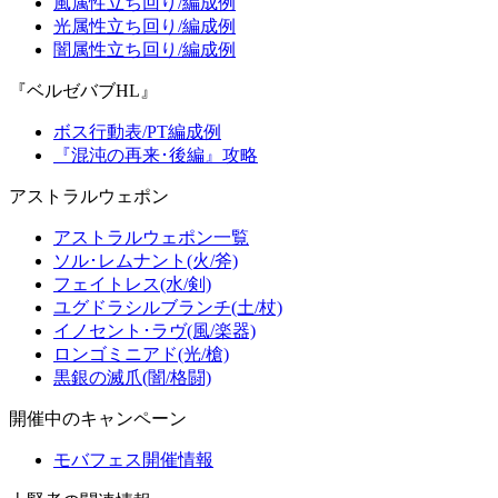
風属性立ち回り/編成例
光属性立ち回り/編成例
闇属性立ち回り/編成例
『ベルゼバブHL』
ボス行動表/PT編成例
『混沌の再来･後編』攻略
アストラルウェポン
アストラルウェポン一覧
ソル･レムナント(火/斧)
フェイトレス(水/剣)
ユグドラシルブランチ(土/杖)
イノセント･ラヴ(風/楽器)
ロンゴミニアド(光/槍)
黒銀の滅爪(闇/格闘)
開催中のキャンペーン
モバフェス開催情報