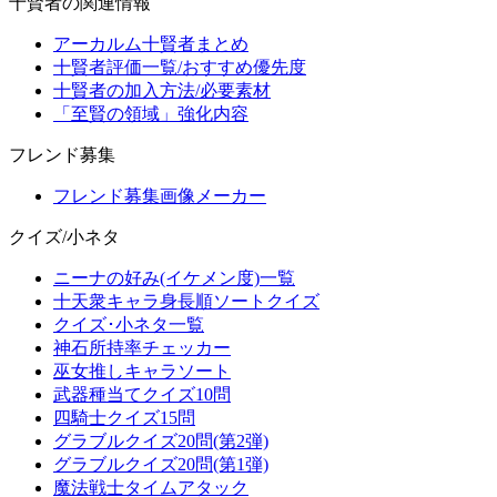
十賢者の関連情報
アーカルム十賢者まとめ
十賢者評価一覧/おすすめ優先度
十賢者の加入方法/必要素材
「至賢の領域」強化内容
フレンド募集
フレンド募集画像メーカー
クイズ/小ネタ
ニーナの好み(イケメン度)一覧
十天衆キャラ身長順ソートクイズ
クイズ･小ネタ一覧
神石所持率チェッカー
巫女推しキャラソート
武器種当てクイズ10問
四騎士クイズ15問
グラブルクイズ20問(第2弾)
グラブルクイズ20問(第1弾)
魔法戦士タイムアタック