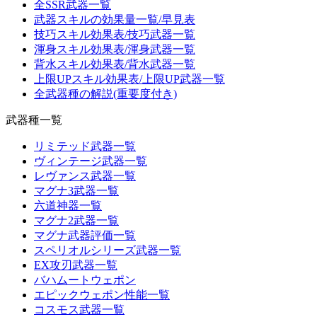
全SSR武器一覧
武器スキルの効果量一覧/早見表
技巧スキル効果表/技巧武器一覧
渾身スキル効果表/渾身武器一覧
背水スキル効果表/背水武器一覧
上限UPスキル効果表/上限UP武器一覧
全武器種の解説(重要度付き)
武器種一覧
リミテッド武器一覧
ヴィンテージ武器一覧
レヴァンス武器一覧
マグナ3武器一覧
六道神器一覧
マグナ2武器一覧
マグナ武器評価一覧
スペリオルシリーズ武器一覧
EX攻刃武器一覧
バハムートウェポン
エピックウェポン性能一覧
コスモス武器一覧