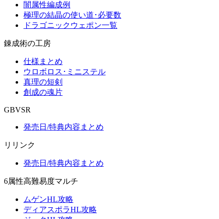
闇属性編成例
極理の結晶の使い道･必要数
ドラゴニックウェポン一覧
錬成術の工房
仕様まとめ
ウロボロス･ミニステル
真理の短剣
創成の魂片
GBVSR
発売日/特典内容まとめ
リリンク
発売日/特典内容まとめ
6属性高難易度マルチ
ムゲンHL攻略
ディアスポラHL攻略