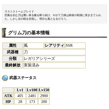
ラストストームブレイド
烈風を生む刃は襲い来る敵を斬り続け、やがて刀身は静寂の戦場に突き立てられ
た。しかし次の戦を目指し、明日も風となるだろう。
グリム刀の基本情報
属性
風
レアリティ
SSR
武器種
刀
分類
レガリアシリーズ
最終解放
実装済み
武器ステータス
Lv1
Lv100
Lv150
ATK
405
2481
2900
HP
28
173
200