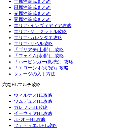
土属性編成まとめ
風属性編成まとめ
光属性編成まとめ
闇属性編成まとめ
エリア･インヴィディア攻略
エリア･ジョクラトル攻略
エリア･カレンダエ攻略
エリア･リベル攻略
「ゴリアテ(土/闇)」攻略
「フェイム(水/闇)」攻略
「ハービンガー(風/光)」攻略
「エローシオ(火/光)」攻略
クォーツの入手方法
六竜HLマルチ攻略
ウィルナスHL攻略
ワムデュスHL攻略
ガレヲンHL攻略
イーウィヤHL攻略
ル･オーHL攻略
フェディエルHL攻略