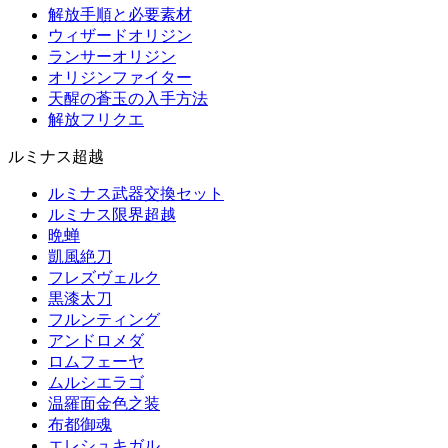
解放手順と必要素材
ウィザードオリジン
ランサーオリジン
オリジンファイター
天醒の蒼玉の入手方法
解放フリクエ
ルミナス超越
ルミナス武器交換セット
ルミナス限界超越
晩蝉
凱風絶刀
フレズヴェルク
黒漆太刀
フルンティング
アンドロメダ
ロムフェーヤ
ムルシエラゴ
温羅面金色之装
布都御魂
エレシュキガル