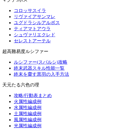
コロッサスイラ
リヴァイアサンマレ
ユグドラシルアルボス
ティアマトアウラ
シュヴァリエクレド
セレストアーテル
超高難易度ルシファー
ルシファー(スパルシ)攻略
終末武器スキル性能一覧
終末を齎す黒羽の入手方法
天元たる六色の理
攻略/行動表まとめ
火属性編成例
水属性編成例
土属性編成例
風属性編成例
光属性編成例