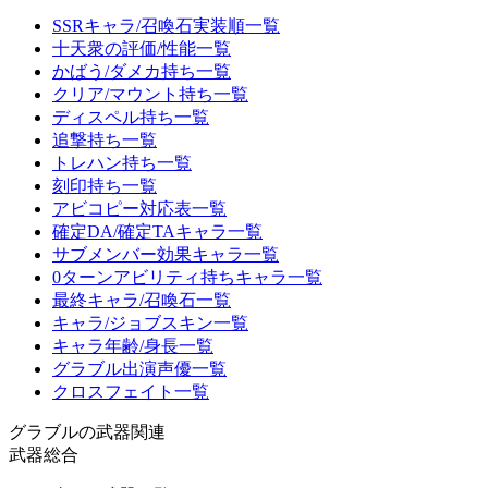
SSRキャラ/召喚石実装順一覧
十天衆の評価/性能一覧
かばう/ダメカ持ち一覧
クリア/マウント持ち一覧
ディスペル持ち一覧
追撃持ち一覧
トレハン持ち一覧
刻印持ち一覧
アビコピー対応表一覧
確定DA/確定TAキャラ一覧
サブメンバー効果キャラ一覧
0ターンアビリティ持ちキャラ一覧
最終キャラ/召喚石一覧
キャラ/ジョブスキン一覧
キャラ年齢/身長一覧
グラブル出演声優一覧
クロスフェイト一覧
グラブルの武器関連
武器総合