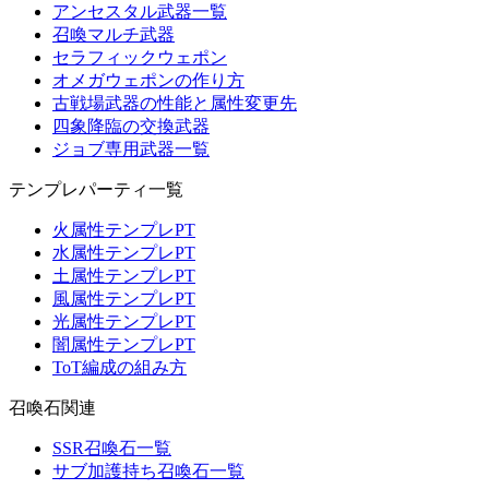
アンセスタル武器一覧
召喚マルチ武器
セラフィックウェポン
オメガウェポンの作り方
古戦場武器の性能と属性変更先
四象降臨の交換武器
ジョブ専用武器一覧
テンプレパーティ一覧
火属性テンプレPT
水属性テンプレPT
土属性テンプレPT
風属性テンプレPT
光属性テンプレPT
闇属性テンプレPT
ToT編成の組み方
召喚石関連
SSR召喚石一覧
サブ加護持ち召喚石一覧