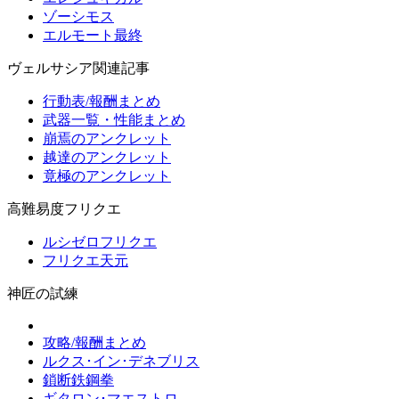
ゾーシモス
エルモート最終
ヴェルサシア関連記事
行動表/報酬まとめ
武器一覧・性能まとめ
崩焉のアンクレット
越達のアンクレット
竟極のアンクレット
高難易度フリクエ
ルシゼロフリクエ
フリクエ天元
神匠の試練
攻略/報酬まとめ
ルクス･イン･デネブリス
鎖断鉄鋼拳
ギタロン･マエストロ