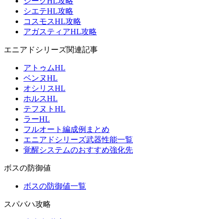
ジークHL攻略
シエテHL攻略
コスモスHL攻略
アガスティアHL攻略
エニアドシリーズ関連記事
アトゥムHL
ベンヌHL
オシリスHL
ホルスHL
テフヌトHL
ラーHL
フルオート編成例まとめ
エニアドシリーズ武器性能一覧
覚醒システムのおすすめ強化先
ボスの防御値
ボスの防御値一覧
スパバハ攻略