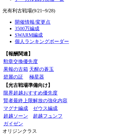
光有利古戦場(9/21~9/28)
開催情報/変更点
3500万編成
SWARM編成
個人ランキングボーダー
【報酬関連】
勲章交換優先度
果報の古箱
天醒の蒼玉
碧麗の証
極星器
【光古戦場準備向け】
限界超越おすすめ優先度
賢者最終上限解放の強化内容
マグナ編成
ゼウス編成
超越ソーン
超越フュンフ
ガイゼン
オリジンクラス