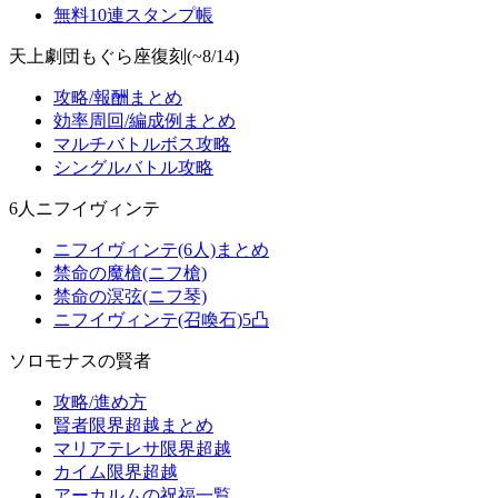
無料10連スタンプ帳
天上劇団もぐら座復刻(~8/14)
攻略/報酬まとめ
効率周回/編成例まとめ
マルチバトルボス攻略
シングルバトル攻略
6人ニフイヴィンテ
ニフイヴィンテ(6人)まとめ
禁命の魔槍(ニフ槍)
禁命の溟弦(ニフ琴)
ニフイヴィンテ(召喚石)5凸
ソロモナスの賢者
攻略/進め方
賢者限界超越まとめ
マリアテレサ限界超越
カイム限界超越
アーカルムの祝福一覧