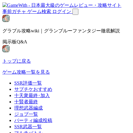
事前ガチャ
ゲーム検索
ログイン
グラブル攻略wiki｜グランブルーファンタジー徹底解説
掲示板Q&A
トップに戻る
ゲーム攻略一覧を見る
SSR評価一覧
サプチケおすすめ
十天衆最終･加入
十賢者最終
理想武器編成
ジョブ一覧
パーティ編成投稿
SSR武器一覧
マルチバトル