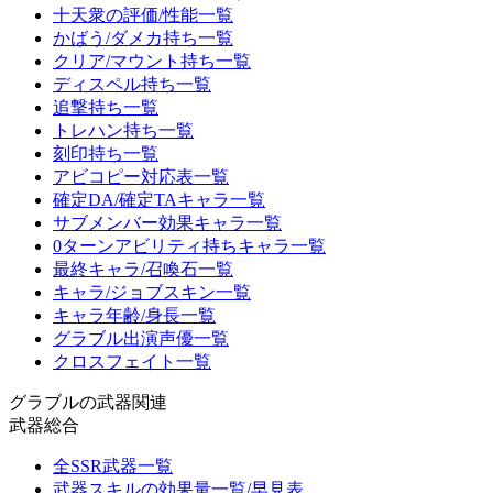
十天衆の評価/性能一覧
かばう/ダメカ持ち一覧
クリア/マウント持ち一覧
ディスペル持ち一覧
追撃持ち一覧
トレハン持ち一覧
刻印持ち一覧
アビコピー対応表一覧
確定DA/確定TAキャラ一覧
サブメンバー効果キャラ一覧
0ターンアビリティ持ちキャラ一覧
最終キャラ/召喚石一覧
キャラ/ジョブスキン一覧
キャラ年齢/身長一覧
グラブル出演声優一覧
クロスフェイト一覧
グラブルの武器関連
武器総合
全SSR武器一覧
武器スキルの効果量一覧/早見表