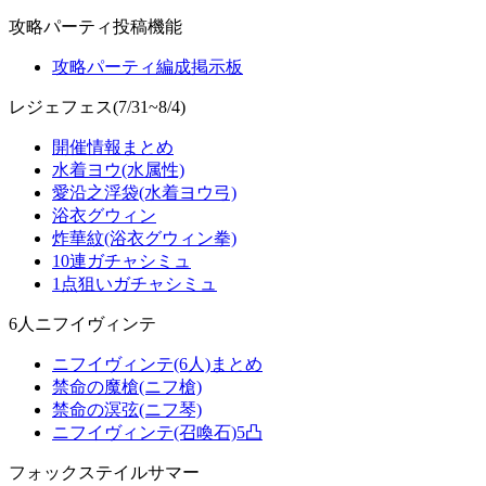
攻略パーティ投稿機能
攻略パーティ編成掲示板
レジェフェス(7/31~8/4)
開催情報まとめ
水着ヨウ(水属性)
愛沿之浮袋(水着ヨウ弓)
浴衣グウィン
炸華紋(浴衣グウィン拳)
10連ガチャシミュ
1点狙いガチャシミュ
6人ニフイヴィンテ
ニフイヴィンテ(6人)まとめ
禁命の魔槍(ニフ槍)
禁命の溟弦(ニフ琴)
ニフイヴィンテ(召喚石)5凸
フォックステイルサマー