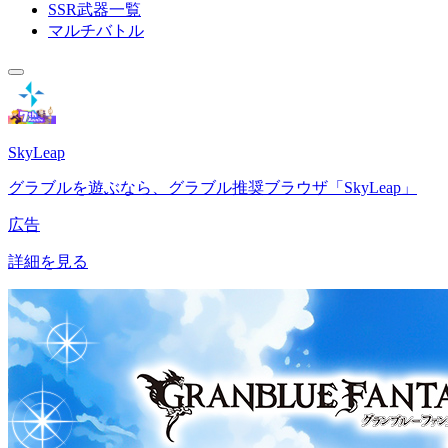
SSR武器一覧
マルチバトル
SkyLeap
グラブルを遊ぶなら、グラブル推奨ブラウザ「SkyLeap」
広告
詳細を見る