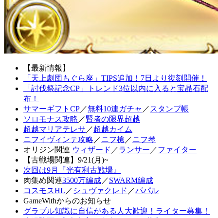
【最新情報】
「天上劇団もぐら座」TIPS追加！7日より復刻開催！
「討伐祭記念CP」トレンド3位以内に入ると宝晶石配
布！
サマーギフトCP
／
無料10連ガチャ
／
スタンプ帳
ソロモナス攻略
／
賢者の限界超越
超越マリアテレサ
／
超越カイム
ニフイヴィンテ攻略
／
ニフ槍
／
ニフ琴
オリジン関連
ウィザード
／
ランサー
／
ファイター
【古戦場関連】9/21(月)~
次回は9月『光有利古戦場』
肉集め関連
3500万編成
／
SWARM編成
コスモスHL
／
シュヴァクレド
／
パパル
GameWithからのお知らせ
グラブル知識に自信がある人大歓迎！ライター募集！