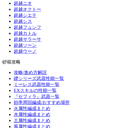
超越ニオ
超越オクトー
超越シエテ
超越シス
超越フュンフ
超越カトル
超越サラーサ
超越ソーン
超越ウーノ
砂箱攻略
攻略/進め方解説
礎シリーズ武器性能一覧
ミーレス武器性能一覧
EXスキルの性能一覧
『セフィラ』武器一覧
効率周回編成/おすすめ場所
火属性編成まとめ
水属性編成まとめ
土属性編成まとめ
風属性編成まとめ