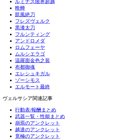
ルミナス限界超越
晩蝉
凱風絶刀
フレズヴェルク
黒漆太刀
フルンティング
アンドロメダ
ロムフェーヤ
ムルシエラゴ
温羅面金色之装
布都御魂
エレシュキガル
ゾーシモス
エルモート最終
ヴェルサシア関連記事
行動表/報酬まとめ
武器一覧・性能まとめ
崩焉のアンクレット
越達のアンクレット
竟極のアンクレット