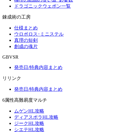
ドラゴニックウェポン一覧
錬成術の工房
仕様まとめ
ウロボロス･ミニステル
真理の短剣
創成の魂片
GBVSR
発売日/特典内容まとめ
リリンク
発売日/特典内容まとめ
6属性高難易度マルチ
ムゲンHL攻略
ディアスポラHL攻略
ジークHL攻略
シエテHL攻略