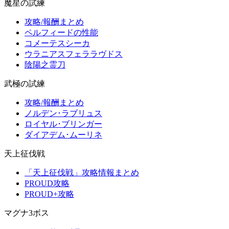
魔星の試練
攻略/報酬まとめ
ペルフィードの性能
コメーテスシーカ
ウラニアスフェララヴドス
陰陽之霊刀
武極の試練
攻略/報酬まとめ
ノルデン･ラブリュス
ロイヤル･ブリンガー
ダイアデム･ムーリネ
天上征伐戦
「天上征伐戦」攻略情報まとめ
PROUD攻略
PROUD+攻略
マグナ3ボス