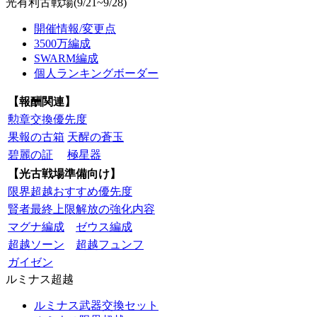
光有利古戦場(9/21~9/28)
開催情報/変更点
3500万編成
SWARM編成
個人ランキングボーダー
【報酬関連】
勲章交換優先度
果報の古箱
天醒の蒼玉
碧麗の証
極星器
【光古戦場準備向け】
限界超越おすすめ優先度
賢者最終上限解放の強化内容
マグナ編成
ゼウス編成
超越ソーン
超越フュンフ
ガイゼン
ルミナス超越
ルミナス武器交換セット