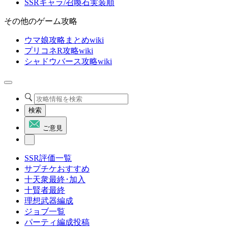
SSRキャラ/召喚石実装順
その他のゲーム攻略
ウマ娘攻略まとめwiki
プリコネR攻略wiki
シャドウバース攻略wiki
検索
ご意見
SSR評価一覧
サプチケおすすめ
十天衆最終･加入
十賢者最終
理想武器編成
ジョブ一覧
パーティ編成投稿