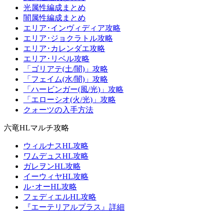
光属性編成まとめ
闇属性編成まとめ
エリア･インヴィディア攻略
エリア･ジョクラトル攻略
エリア･カレンダエ攻略
エリア･リベル攻略
「ゴリアテ(土/闇)」攻略
「フェイム(水/闇)」攻略
「ハービンガー(風/光)」攻略
「エローシオ(火/光)」攻略
クォーツの入手方法
六竜HLマルチ攻略
ウィルナスHL攻略
ワムデュスHL攻略
ガレヲンHL攻略
イーウィヤHL攻略
ル･オーHL攻略
フェディエルHL攻略
『エーテリアルプラス』詳細