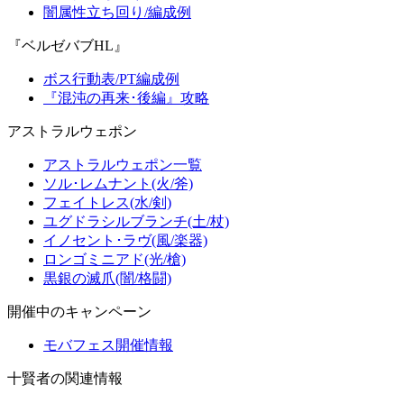
闇属性立ち回り/編成例
『ベルゼバブHL』
ボス行動表/PT編成例
『混沌の再来･後編』攻略
アストラルウェポン
アストラルウェポン一覧
ソル･レムナント(火/斧)
フェイトレス(水/剣)
ユグドラシルブランチ(土/杖)
イノセント･ラヴ(風/楽器)
ロンゴミニアド(光/槍)
黒銀の滅爪(闇/格闘)
開催中のキャンペーン
モバフェス開催情報
十賢者の関連情報