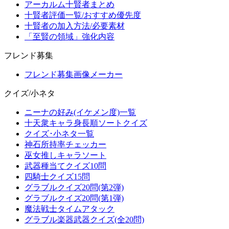
アーカルム十賢者まとめ
十賢者評価一覧/おすすめ優先度
十賢者の加入方法/必要素材
「至賢の領域」強化内容
フレンド募集
フレンド募集画像メーカー
クイズ/小ネタ
ニーナの好み(イケメン度)一覧
十天衆キャラ身長順ソートクイズ
クイズ･小ネタ一覧
神石所持率チェッカー
巫女推しキャラソート
武器種当てクイズ10問
四騎士クイズ15問
グラブルクイズ20問(第2弾)
グラブルクイズ20問(第1弾)
魔法戦士タイムアタック
グラブル楽器武器クイズ(全20問)