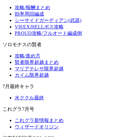
攻略/報酬まとめ
効率周回編成
シーサイドガーディアン(武器)
VH/EX/HELLボス攻略
PROUD攻略/フルオート編成例
ソロモナスの賢者
攻略/進め方
賢者限界超越まとめ
マリアテレサ限界超越
カイム限界超越
7月最終キャラ
水ククル最終
これグラ7月号
これグラ新情報まとめ
ウィザードオリジン