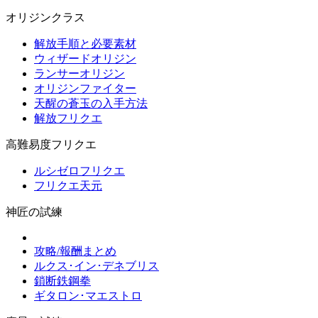
オリジンクラス
解放手順と必要素材
ウィザードオリジン
ランサーオリジン
オリジンファイター
天醒の蒼玉の入手方法
解放フリクエ
高難易度フリクエ
ルシゼロフリクエ
フリクエ天元
神匠の試練
攻略/報酬まとめ
ルクス･イン･デネブリス
鎖断鉄鋼拳
ギタロン･マエストロ