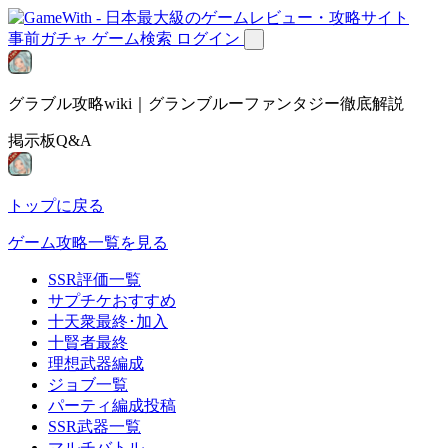
事前ガチャ
ゲーム検索
ログイン
グラブル攻略wiki｜グランブルーファンタジー徹底解説
掲示板Q&A
トップに戻る
ゲーム攻略一覧を見る
SSR評価一覧
サプチケおすすめ
十天衆最終･加入
十賢者最終
理想武器編成
ジョブ一覧
パーティ編成投稿
SSR武器一覧
マルチバトル