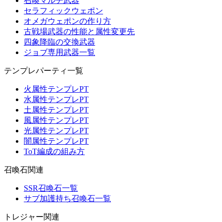
召喚マルチ武器
セラフィックウェポン
オメガウェポンの作り方
古戦場武器の性能と属性変更先
四象降臨の交換武器
ジョブ専用武器一覧
テンプレパーティ一覧
火属性テンプレPT
水属性テンプレPT
土属性テンプレPT
風属性テンプレPT
光属性テンプレPT
闇属性テンプレPT
ToT編成の組み方
召喚石関連
SSR召喚石一覧
サブ加護持ち召喚石一覧
トレジャー関連