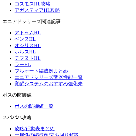
コスモスHL攻略
アガスティアHL攻略
エニアドシリーズ関連記事
アトゥムHL
ベンヌHL
オシリスHL
ホルスHL
テフヌトHL
ラーHL
フルオート編成例まとめ
エニアドシリーズ武器性能一覧
覚醒システムのおすすめ強化先
ボスの防御値
ボスの防御値一覧
スパバハ攻略
攻略/行動表まとめ
土属性の編成例/立ち回り解説