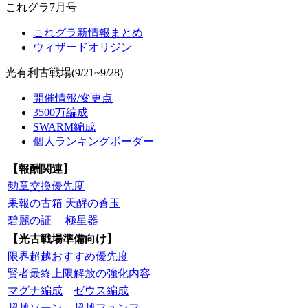
これグラ7月号
これグラ新情報まとめ
ウィザードオリジン
光有利古戦場(9/21~9/28)
開催情報/変更点
3500万編成
SWARM編成
個人ランキングボーダー
【報酬関連】
勲章交換優先度
果報の古箱
天醒の蒼玉
碧麗の証
極星器
【光古戦場準備向け】
限界超越おすすめ優先度
賢者最終上限解放の強化内容
マグナ編成
ゼウス編成
超越ソーン
超越フュンフ