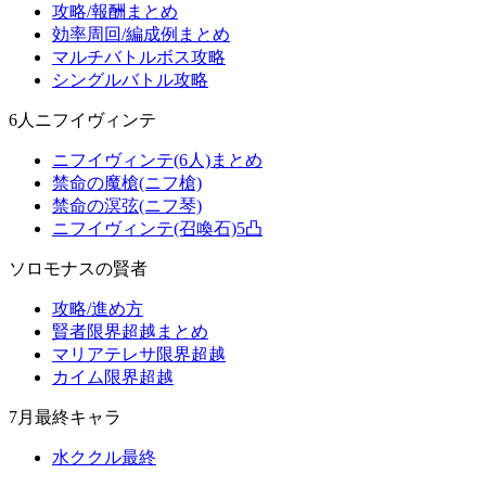
攻略/報酬まとめ
効率周回/編成例まとめ
マルチバトルボス攻略
シングルバトル攻略
6人ニフイヴィンテ
ニフイヴィンテ(6人)まとめ
禁命の魔槍(ニフ槍)
禁命の溟弦(ニフ琴)
ニフイヴィンテ(召喚石)5凸
ソロモナスの賢者
攻略/進め方
賢者限界超越まとめ
マリアテレサ限界超越
カイム限界超越
7月最終キャラ
水ククル最終