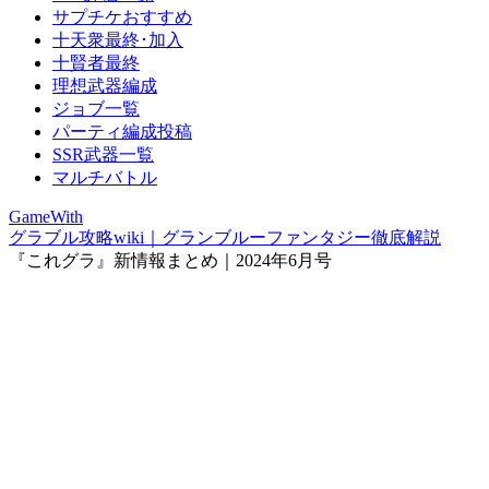
サプチケおすすめ
十天衆最終･加入
十賢者最終
理想武器編成
ジョブ一覧
パーティ編成投稿
SSR武器一覧
マルチバトル
GameWith
グラブル攻略wiki｜グランブルーファンタジー徹底解説
『これグラ』新情報まとめ｜2024年6月号