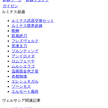
ガイゼン
ルミナス超越
ルミナス武器交換セット
ルミナス限界超越
晩蝉
凱風絶刀
フレズヴェルク
黒漆太刀
フルンティング
アンドロメダ
ロムフェーヤ
ムルシエラゴ
温羅面金色之装
布都御魂
エレシュキガル
ゾーシモス
エルモート最終
ヴェルサシア関連記事