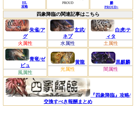
HL
PROUD
麟
攻略
PROUD+
四象降臨の関連記事はこちら
朱雀/ア
玄武/
白虎/テ
グ
ネプ
ィタ
火属性
水属性
土属性
青竜/ゼ
黄龍
黒麒麟
ピュ
光属性
闇属性
風属性
『四象降臨』攻略/
交換すべき報酬まとめ