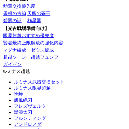
勲章交換優先度
果報の古箱
天醒の蒼玉
碧麗の証
極星器
【光古戦場準備向け】
限界超越おすすめ優先度
賢者最終上限解放の強化内容
マグナ編成
ゼウス編成
超越ソーン
超越フュンフ
ガイゼン
ルミナス超越
ルミナス武器交換セット
ルミナス限界超越
晩蝉
凱風絶刀
フレズヴェルク
黒漆太刀
フルンティング
アンドロメダ