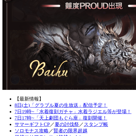
【最新情報】
8日(土)「グラブル夏の生放送」配信予定！
7日19時~「水着復刻ガチャ」水着ラジエル等が登場！
7日17時~「天上劇団もぐら座」復刻開催！
サマーギフトCP
／
夏の討伐祭
／
スタンプ帳
ソロモナス攻略
／
賢者の限界超越