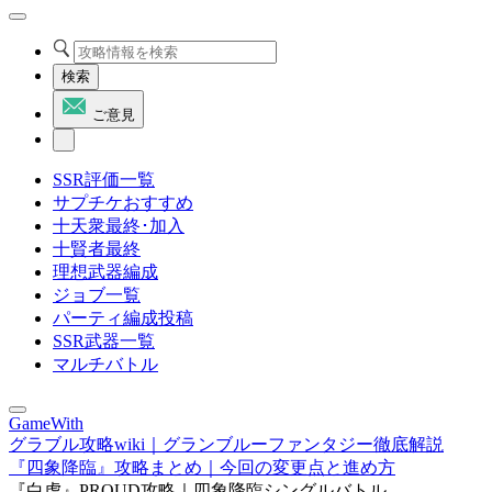
検索
ご意見
SSR評価一覧
サプチケおすすめ
十天衆最終･加入
十賢者最終
理想武器編成
ジョブ一覧
パーティ編成投稿
SSR武器一覧
マルチバトル
GameWith
グラブル攻略wiki｜グランブルーファンタジー徹底解説
『四象降臨』攻略まとめ｜今回の変更点と進め方
『白虎』PROUD攻略｜四象降臨シングルバトル