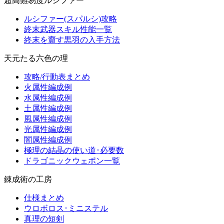
超高難易度ルシファー
ルシファー(スパルシ)攻略
終末武器スキル性能一覧
終末を齎す黒羽の入手方法
天元たる六色の理
攻略/行動表まとめ
火属性編成例
水属性編成例
土属性編成例
風属性編成例
光属性編成例
闇属性編成例
極理の結晶の使い道･必要数
ドラゴニックウェポン一覧
錬成術の工房
仕様まとめ
ウロボロス･ミニステル
真理の短剣