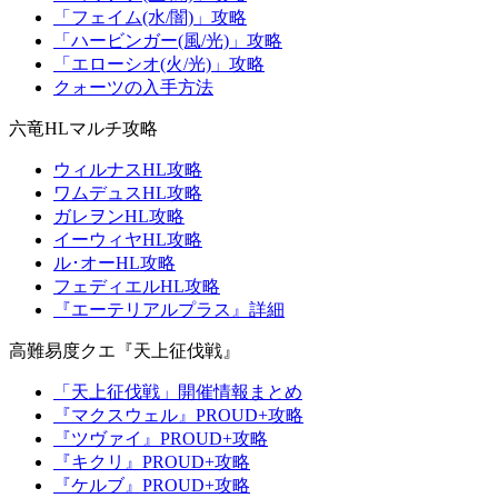
「フェイム(水/闇)」攻略
「ハービンガー(風/光)」攻略
「エローシオ(火/光)」攻略
クォーツの入手方法
六竜HLマルチ攻略
ウィルナスHL攻略
ワムデュスHL攻略
ガレヲンHL攻略
イーウィヤHL攻略
ル･オーHL攻略
フェディエルHL攻略
『エーテリアルプラス』詳細
高難易度クエ『天上征伐戦』
「天上征伐戦」開催情報まとめ
『マクスウェル』PROUD+攻略
『ツヴァイ』PROUD+攻略
『キクリ』PROUD+攻略
『ケルブ』PROUD+攻略