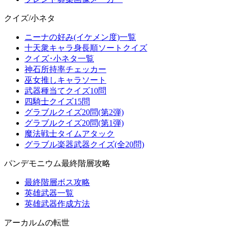
クイズ/小ネタ
ニーナの好み(イケメン度)一覧
十天衆キャラ身長順ソートクイズ
クイズ･小ネタ一覧
神石所持率チェッカー
巫女推しキャラソート
武器種当てクイズ10問
四騎士クイズ15問
グラブルクイズ20問(第2弾)
グラブルクイズ20問(第1弾)
魔法戦士タイムアタック
グラブル楽器武器クイズ(全20問)
パンデモニウム最終階層攻略
最終階層ボス攻略
英雄武器一覧
英雄武器作成方法
アーカルムの転世