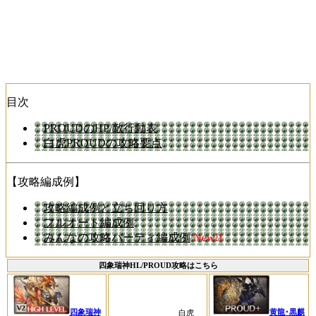
目次
PROUDのHP/敵行動表
白虎PROUDの攻略要点
【攻略編成例】
攻略編成例と立ち回り方
フルオート編成例
みんなの攻略パーティ編成例
New!!
四象瑞神HL/PROUD攻略はこちら
四象瑞神
黄龍･黒麒
白虎