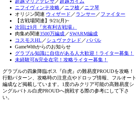
超越マリアテレサ
／
超越カイム
ニフイヴィンテ攻略
／
ニフ槍
／
ニフ琴
オリジン関連
ウィザード
／
ランサー
／
ファイター
【古戦場関連】9/21(月)~
次回は9月『光有利古戦場』
肉集め関連
3500万編成
／
SWARM編成
コスモスHL
／
シュヴァクレド
／
パパル
GameWithからのお知らせ
グラブル知識に自信がある人大歓迎！ライター募集！
未経験可&完全在宅！攻略ライター募集！
グラブルの四象降臨ボス『白虎』の難易度PROUDを攻略！
行動パターン、攻略時の注意点やドロップ情報、フルオート
編成など掲載しています。1度のみクリア可能の高難易度シ
ングルバトル白虎PROUDへ挑戦する際の参考にして下さ
い。