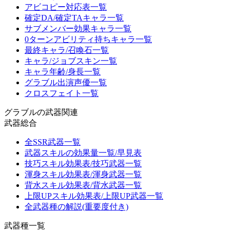
アビコピー対応表一覧
確定DA/確定TAキャラ一覧
サブメンバー効果キャラ一覧
0ターンアビリティ持ちキャラ一覧
最終キャラ/召喚石一覧
キャラ/ジョブスキン一覧
キャラ年齢/身長一覧
グラブル出演声優一覧
クロスフェイト一覧
グラブルの武器関連
武器総合
全SSR武器一覧
武器スキルの効果量一覧/早見表
技巧スキル効果表/技巧武器一覧
渾身スキル効果表/渾身武器一覧
背水スキル効果表/背水武器一覧
上限UPスキル効果表/上限UP武器一覧
全武器種の解説(重要度付き)
武器種一覧