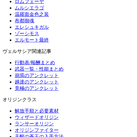
ロムフェーヤ
ムルシエラゴ
温羅面金色之装
布都御魂
エレシュキガル
ゾーシモス
エルモート最終
ヴェルサシア関連記事
行動表/報酬まとめ
武器一覧・性能まとめ
崩焉のアンクレット
越達のアンクレット
竟極のアンクレット
オリジンクラス
解放手順と必要素材
ウィザードオリジン
ランサーオリジン
オリジンファイター
天醒の蒼玉の入手方法