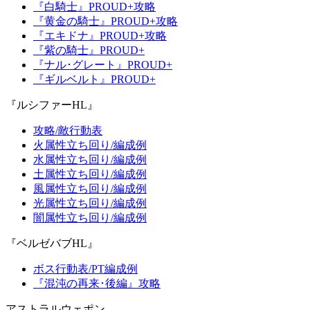
『白騎士』PROUD+攻略
『黄金の騎士』PROUD+攻略
『エキドナ』PROUD+攻略
『紫の騎士』PROUD+
『ナル･グレート』PROUD+
『ギルベルト』PROUD+
『ルシファーHL』
攻略/敵行動表
火属性立ち回り/編成例
水属性立ち回り/編成例
土属性立ち回り/編成例
風属性立ち回り/編成例
光属性立ち回り/編成例
闇属性立ち回り/編成例
『ベルゼバブHL』
ボス行動表/PT編成例
『混沌の再来･後編』攻略
アストラルウェポン