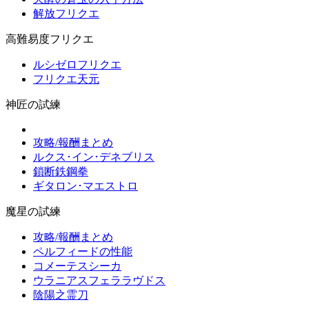
解放フリクエ
高難易度フリクエ
ルシゼロフリクエ
フリクエ天元
神匠の試練
攻略/報酬まとめ
ルクス･イン･デネブリス
鎖断鉄鋼拳
ギタロン･マエストロ
魔星の試練
攻略/報酬まとめ
ペルフィードの性能
コメーテスシーカ
ウラニアスフェララヴドス
陰陽之霊刀