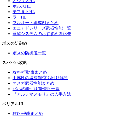
オシリスHL
ホルスHL
テフヌトHL
ラーHL
フルオート編成例まとめ
エニアドシリーズ武器性能一覧
覚醒システムのおすすめ強化先
ボスの防御値
ボスの防御値一覧
スパバハ攻略
攻略/行動表まとめ
土属性の編成例/立ち回り解説
オメガ武器性能まとめ
バハ武器性能/優先度一覧
『アルテマメモリ』の入手方法
ベリアルHL
攻略/報酬まとめ