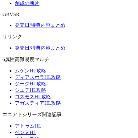
創成の魂片
GBVSR
発売日/特典内容まとめ
リリンク
発売日/特典内容まとめ
6属性高難易度マルチ
ムゲンHL攻略
ディアスポラHL攻略
ジークHL攻略
シエテHL攻略
コスモスHL攻略
アガスティアHL攻略
エニアドシリーズ関連記事
アトゥムHL
ベンヌHL