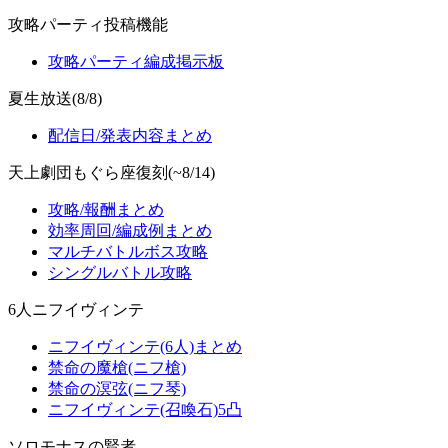
攻略パーティ投稿機能
攻略パーティ編成掲示板
夏生放送(8/8)
配信日/発表内容まとめ
天上劇団もぐら座復刻(~8/14)
攻略/報酬まとめ
効率周回/編成例まとめ
マルチバトルボス攻略
シングルバトル攻略
6人ニフイヴィンテ
ニフイヴィンテ(6人)まとめ
禁命の魔槍(ニフ槍)
禁命の溟弦(ニフ琴)
ニフイヴィンテ(召喚石)5凸
ソロモナスの賢者