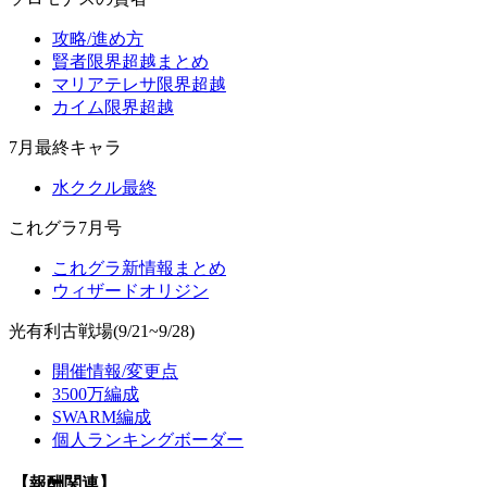
攻略/進め方
賢者限界超越まとめ
マリアテレサ限界超越
カイム限界超越
7月最終キャラ
水ククル最終
これグラ7月号
これグラ新情報まとめ
ウィザードオリジン
光有利古戦場(9/21~9/28)
開催情報/変更点
3500万編成
SWARM編成
個人ランキングボーダー
【報酬関連】