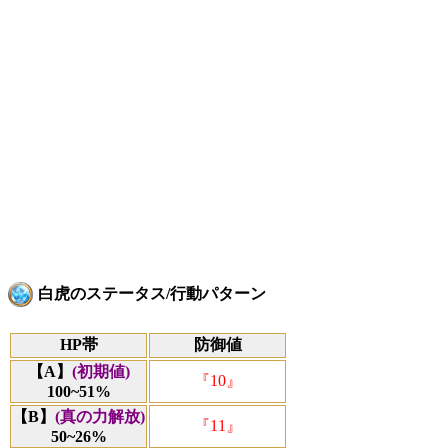
白虎のステータス/行動パターン
HP帯
防御値
【A】
(初期値)
『10』
100~51%
【B】
(真の力解放)
『11』
50~26%