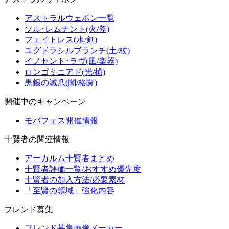
アストラルウェポン一覧
ソル･レムナント(火/斧)
フェイトレス(水/剣)
ユグドラシルブランチ(土/杖)
イノセント･ラヴ(風/楽器)
ロンゴミニアド(光/槍)
黒銀の滅爪(闇/格闘)
開催中のキャンペーン
モバフェス開催情報
十賢者の関連情報
アーカルム十賢者まとめ
十賢者評価一覧/おすすめ優先度
十賢者の加入方法/必要素材
「至賢の領域」強化内容
フレンド募集
フレンド募集画像メーカー