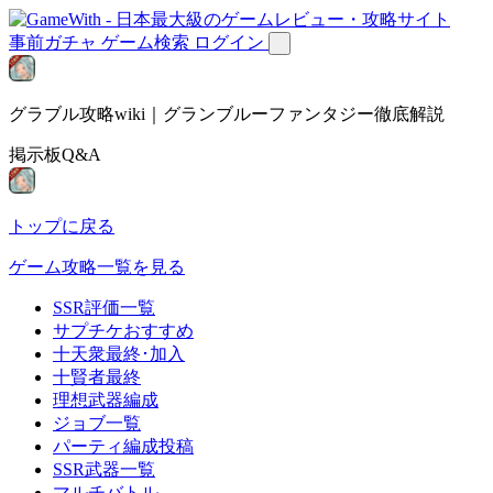
事前ガチャ
ゲーム検索
ログイン
グラブル攻略wiki｜グランブルーファンタジー徹底解説
掲示板Q&A
トップに戻る
ゲーム攻略一覧を見る
SSR評価一覧
サプチケおすすめ
十天衆最終･加入
十賢者最終
理想武器編成
ジョブ一覧
パーティ編成投稿
SSR武器一覧
マルチバトル