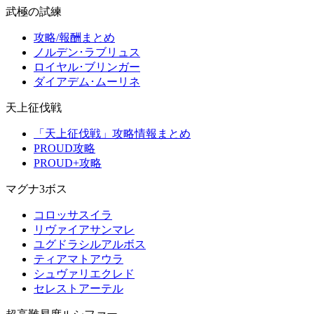
武極の試練
攻略/報酬まとめ
ノルデン･ラブリュス
ロイヤル･ブリンガー
ダイアデム･ムーリネ
天上征伐戦
「天上征伐戦」攻略情報まとめ
PROUD攻略
PROUD+攻略
マグナ3ボス
コロッサスイラ
リヴァイアサンマレ
ユグドラシルアルボス
ティアマトアウラ
シュヴァリエクレド
セレストアーテル