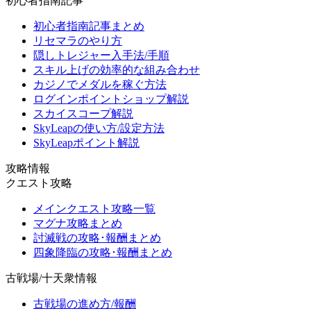
初心者指南記事
初心者指南記事まとめ
リセマラのやり方
隠しトレジャー入手法/手順
スキル上げの効率的な組み合わせ
カジノでメダルを稼ぐ方法
ログインポイントショップ解説
スカイスコープ解説
SkyLeapの使い方/設定方法
SkyLeapポイント解説
攻略情報
クエスト攻略
メインクエスト攻略一覧
マグナ攻略まとめ
討滅戦の攻略･報酬まとめ
四象降臨の攻略･報酬まとめ
古戦場/十天衆情報
古戦場の進め方/報酬