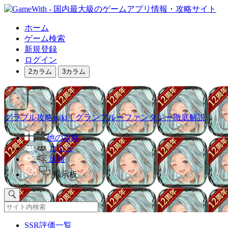
ホーム
ゲーム検索
新規登録
ログイン
2カラム
3カラム
グラブル攻略wiki｜グランブルーファンタジー徹底解説
他の攻略
コミュ
速報
掲示板
SSR評価一覧