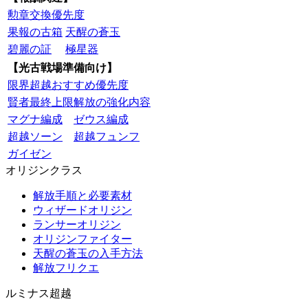
勲章交換優先度
果報の古箱
天醒の蒼玉
碧麗の証
極星器
【光古戦場準備向け】
限界超越おすすめ優先度
賢者最終上限解放の強化内容
マグナ編成
ゼウス編成
超越ソーン
超越フュンフ
ガイゼン
オリジンクラス
解放手順と必要素材
ウィザードオリジン
ランサーオリジン
オリジンファイター
天醒の蒼玉の入手方法
解放フリクエ
ルミナス超越