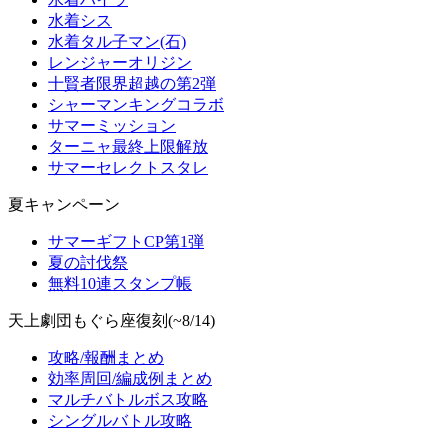
水着シス
水着タル子マン(石)
レンジャーオリジン
十賢者限界超越の第2弾
シャーマンキングコラボ
サマーミッション
ターニャ最終上限解放
サマーセレクトスタレ
夏キャンペーン
サマーギフトCP第1弾
夏の討伐祭
無料10連スタンプ帳
天上劇団もぐら座復刻(~8/14)
攻略/報酬まとめ
効率周回/編成例まとめ
マルチバトルボス攻略
シングルバトル攻略