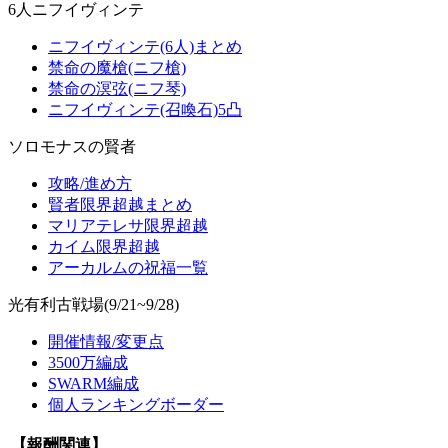
6人ニフイヴィンテ
ニフイヴィンテ(6人)まとめ
禁命の魔槍(ニフ槍)
禁命の溟弦(ニフ琴)
ニフイヴィンテ(召喚石)5凸
ソロモナスの賢者
攻略/進め方
賢者限界超越まとめ
マリアテレサ限界超越
カイム限界超越
アーカルムの祝福一覧
光有利古戦場(9/21~9/28)
開催情報/変更点
3500万編成
SWARM編成
個人ランキングボーダー
【報酬関連】