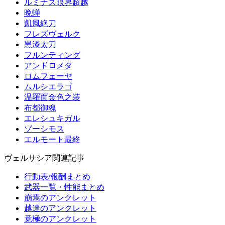
ルミナス限界超越
晩蝉
凱風絶刀
フレズヴェルク
黒漆太刀
フルンティング
アンドロメダ
ロムフェーヤ
ムルシエラゴ
温羅面金色之装
布都御魂
エレシュキガル
ゾーシモス
エルモート最終
ヴェルサシア関連記事
行動表/報酬まとめ
武器一覧・性能まとめ
崩焉のアンクレット
越達のアンクレット
竟極のアンクレット