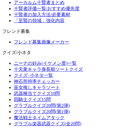
アーカルム十賢者まとめ
十賢者評価一覧/おすすめ優先度
十賢者の加入方法/必要素材
「至賢の領域」強化内容
フレンド募集
フレンド募集画像メーカー
クイズ/小ネタ
ニーナの好み(イケメン度)一覧
十天衆キャラ身長順ソートクイズ
クイズ･小ネタ一覧
神石所持率チェッカー
巫女推しキャラソート
武器種当てクイズ10問
四騎士クイズ15問
グラブルクイズ20問(第2弾)
グラブルクイズ20問(第1弾)
魔法戦士タイムアタック
グラブル楽器武器クイズ(全20問)