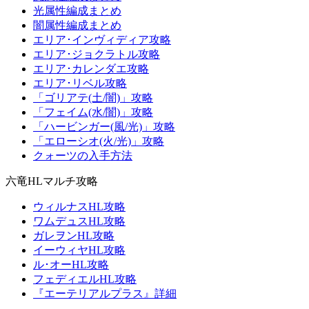
光属性編成まとめ
闇属性編成まとめ
エリア･インヴィディア攻略
エリア･ジョクラトル攻略
エリア･カレンダエ攻略
エリア･リベル攻略
「ゴリアテ(土/闇)」攻略
「フェイム(水/闇)」攻略
「ハービンガー(風/光)」攻略
「エローシオ(火/光)」攻略
クォーツの入手方法
六竜HLマルチ攻略
ウィルナスHL攻略
ワムデュスHL攻略
ガレヲンHL攻略
イーウィヤHL攻略
ル･オーHL攻略
フェディエルHL攻略
『エーテリアルプラス』詳細