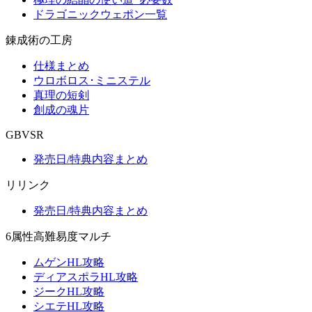
ドラゴニックウェポン一覧
錬成術の工房
仕様まとめ
ウロボロス･ミニステル
真理の短剣
創成の魂片
GBVSR
発売日/特典内容まとめ
リリンク
発売日/特典内容まとめ
6属性高難易度マルチ
ムゲンHL攻略
ディアスポラHL攻略
ジークHL攻略
シエテHL攻略