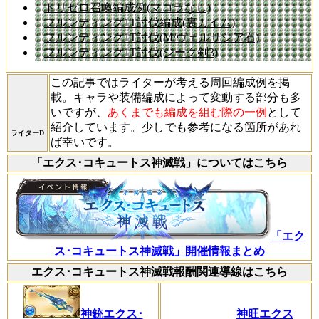
トリゼロ召喚編成例(マコラなし)
フルンティング1T討伐編成(裏カイム)
フルンティング1T討伐(M/ヴェルサシア石)
フルンティング1T討伐(ジーク剣3)
この記事ではライターが考える周回編成例を掲
載。キャラや装備編成によって変動する部分も多
いですが、
あくまでも編成を組む際の一例
として
紹介しています。少しでも参考になる箇所があれ
ライターD
ば幸いです。
「エクス･コキュートス神滅戦」についてはこちら
「エク
ス･コキュートス神滅戦」開催情報まとめ
エクス･コキュートス神滅戦報酬関連導線はこちら
神銃エクス･
神旺エクス