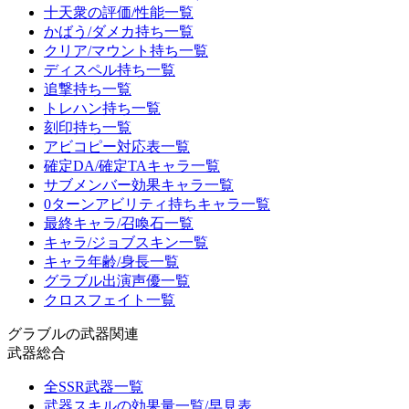
十天衆の評価/性能一覧
かばう/ダメカ持ち一覧
クリア/マウント持ち一覧
ディスペル持ち一覧
追撃持ち一覧
トレハン持ち一覧
刻印持ち一覧
アビコピー対応表一覧
確定DA/確定TAキャラ一覧
サブメンバー効果キャラ一覧
0ターンアビリティ持ちキャラ一覧
最終キャラ/召喚石一覧
キャラ/ジョブスキン一覧
キャラ年齢/身長一覧
グラブル出演声優一覧
クロスフェイト一覧
グラブルの武器関連
武器総合
全SSR武器一覧
武器スキルの効果量一覧/早見表