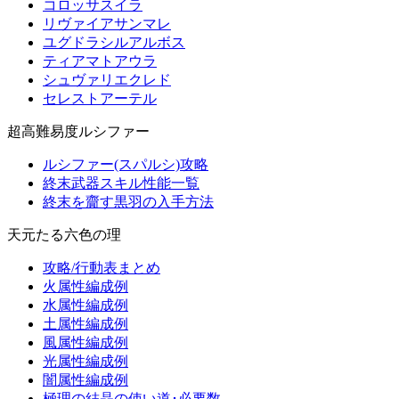
コロッサスイラ
リヴァイアサンマレ
ユグドラシルアルボス
ティアマトアウラ
シュヴァリエクレド
セレストアーテル
超高難易度ルシファー
ルシファー(スパルシ)攻略
終末武器スキル性能一覧
終末を齎す黒羽の入手方法
天元たる六色の理
攻略/行動表まとめ
火属性編成例
水属性編成例
土属性編成例
風属性編成例
光属性編成例
闇属性編成例
極理の結晶の使い道･必要数