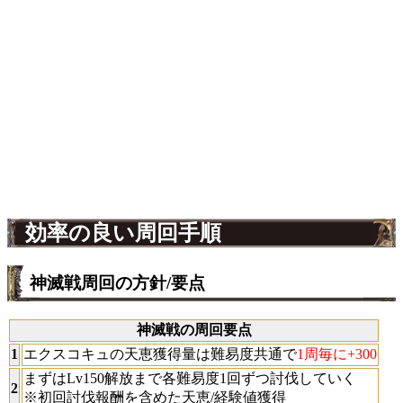
効率の良い周回手順
神滅戦周回の方針/要点
神滅戦の周回要点
1
エクスコキュの天恵獲得量は難易度共通で
1周毎に+300
まずはLv150解放まで各難易度1回ずつ討伐していく
2
※初回討伐報酬を含めた天恵/経験値獲得