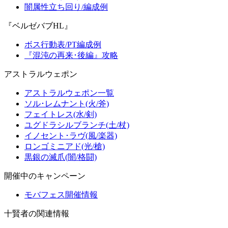
闇属性立ち回り/編成例
『ベルゼバブHL』
ボス行動表/PT編成例
『混沌の再来･後編』攻略
アストラルウェポン
アストラルウェポン一覧
ソル･レムナント(火/斧)
フェイトレス(水/剣)
ユグドラシルブランチ(土/杖)
イノセント･ラヴ(風/楽器)
ロンゴミニアド(光/槍)
黒銀の滅爪(闇/格闘)
開催中のキャンペーン
モバフェス開催情報
十賢者の関連情報