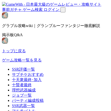
事前ガチャ
ゲーム検索
ログイン
グラブル攻略wiki｜グランブルーファンタジー徹底解説
掲示板Q&A
トップに戻る
ゲーム攻略一覧を見る
SSR評価一覧
サプチケおすすめ
十天衆最終･加入
十賢者最終
理想武器編成
ジョブ一覧
パーティ編成投稿
SSR武器一覧
マルチバトル