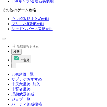
SSRキャラ/召喚石実装順
その他のゲーム攻略
ウマ娘攻略まとめwiki
プリコネR攻略wiki
シャドウバース攻略wiki
検索
ご意見
SSR評価一覧
サプチケおすすめ
十天衆最終･加入
十賢者最終
理想武器編成
ジョブ一覧
パーティ編成投稿