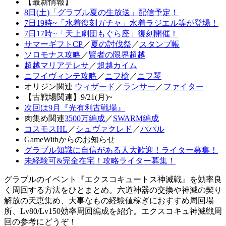
【最新情報】
8日(土)「グラブル夏の生放送」配信予定！
7日19時~「水着復刻ガチャ」水着ラジエル等が登場！
7日17時~「天上劇団もぐら座」復刻開催！
サマーギフトCP
／
夏の討伐祭
／
スタンプ帳
ソロモナス攻略
／
賢者の限界超越
超越マリアテレサ
／
超越カイム
ニフイヴィンテ攻略
／
ニフ槍
／
ニフ琴
オリジン関連
ウィザード
／
ランサー
／
ファイター
【古戦場関連】9/21(月)~
次回は9月『光有利古戦場』
肉集め関連
3500万編成
／
SWARM編成
コスモスHL
／
シュヴァクレド
／
パパル
GameWithからのお知らせ
グラブル知識に自信がある人大歓迎！ライター募集！
未経験可&完全在宅！攻略ライター募集！
グラブルのイベント『エクスコキュートス神滅戦』を効率良
く周回する方法をひとまとめ。六道神器の交換や神滅の契り
解放の天恵集め、大事なもの経験値稼ぎにおすすめ周回場
所、Lv80/Lv150効率周回編成を紹介。エクスコキュ神滅戦周
回の参考にどうぞ！