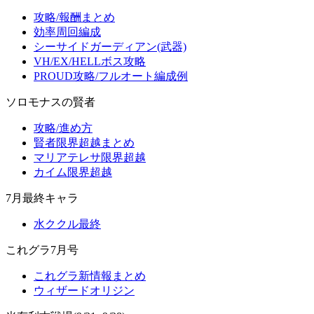
攻略/報酬まとめ
効率周回編成
シーサイドガーディアン(武器)
VH/EX/HELLボス攻略
PROUD攻略/フルオート編成例
ソロモナスの賢者
攻略/進め方
賢者限界超越まとめ
マリアテレサ限界超越
カイム限界超越
7月最終キャラ
水ククル最終
これグラ7月号
これグラ新情報まとめ
ウィザードオリジン