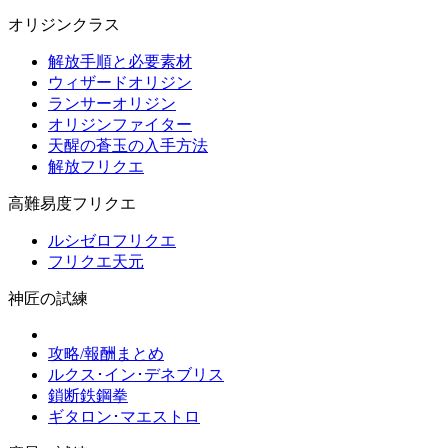
オリジンクラス
解放手順と必要素材
ウィザードオリジン
ランサーオリジン
オリジンファイター
天醒の蒼玉の入手方法
解放フリクエ
高難易度フリクエ
ルシゼロフリクエ
フリクエ天元
神匠の試練
攻略/報酬まとめ
ルクス･イン･デネブリス
鎖断鉄鋼拳
ギタロン･マエストロ