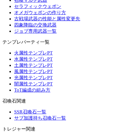
召喚マルチ武器
セラフィックウェポン
オメガウェポンの作り方
古戦場武器の性能と属性変更先
四象降臨の交換武器
ジョブ専用武器一覧
テンプレパーティ一覧
火属性テンプレPT
水属性テンプレPT
土属性テンプレPT
風属性テンプレPT
光属性テンプレPT
闇属性テンプレPT
ToT編成の組み方
召喚石関連
SSR召喚石一覧
サブ加護持ち召喚石一覧
トレジャー関連