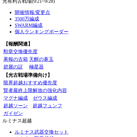
光有利古戦場(9/21~9/28)
開催情報/変更点
3500万編成
SWARM編成
個人ランキングボーダー
【報酬関連】
勲章交換優先度
果報の古箱
天醒の蒼玉
碧麗の証
極星器
【光古戦場準備向け】
限界超越おすすめ優先度
賢者最終上限解放の強化内容
マグナ編成
ゼウス編成
超越ソーン
超越フュンフ
ガイゼン
ルミナス超越
ルミナス武器交換セット