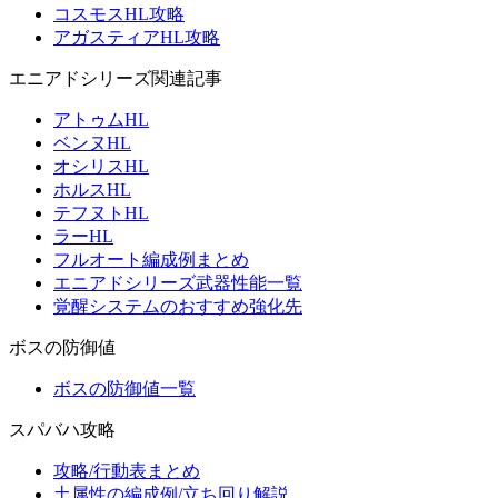
コスモスHL攻略
アガスティアHL攻略
エニアドシリーズ関連記事
アトゥムHL
ベンヌHL
オシリスHL
ホルスHL
テフヌトHL
ラーHL
フルオート編成例まとめ
エニアドシリーズ武器性能一覧
覚醒システムのおすすめ強化先
ボスの防御値
ボスの防御値一覧
スパバハ攻略
攻略/行動表まとめ
土属性の編成例/立ち回り解説