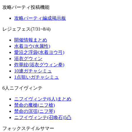
攻略パーティ投稿機能
攻略パーティ編成掲示板
レジェフェス(7/31~8/4)
開催情報まとめ
水着ヨウ(水属性)
愛沿之浮袋(水着ヨウ弓)
浴衣グウィン
炸華紋(浴衣グウィン拳)
10連ガチャシミュ
1点狙いガチャシミュ
6人ニフイヴィンテ
ニフイヴィンテ(6人)まとめ
禁命の魔槍(ニフ槍)
禁命の溟弦(ニフ琴)
ニフイヴィンテ(召喚石)5凸
フォックステイルサマー