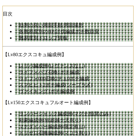
目次
効率の良い周回手順/周回場所
各難易度別のHP/討伐編成ポチ数目安
難易度別ドロップ情報
【Lv80エクスコキュ編成例】
レリバ編成例(レヴァンスなし)
ライフォバブ召喚1ポチ編成
ライフォ000召喚2チェ0ポチ編成
スマヒヒト2ポチ編成(ツープラ〆)
ヴァイキング1ポチ編成例
【Lv150エクスコキュフルオート編成例】
ランバージャック編成例(マグナ/恒常のみ)
剣豪編成例(M/超越十天有り)
マナダイバー編成例(限定有り)
トリゼロ召喚編成例(マコラ有り)