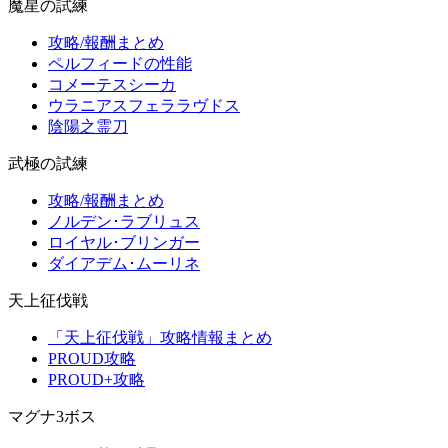
魔星の試練
攻略/報酬まとめ
ペルフィードの性能
コメーテスシーカ
ウラニアスフェララヴドス
陰陽之霊刀
武極の試練
攻略/報酬まとめ
ノルデン･ラブリュス
ロイヤル･ブリンガー
ダイアデム･ムーリネ
天上征伐戦
「天上征伐戦」攻略情報まとめ
PROUD攻略
PROUD+攻略
マグナ3ボス