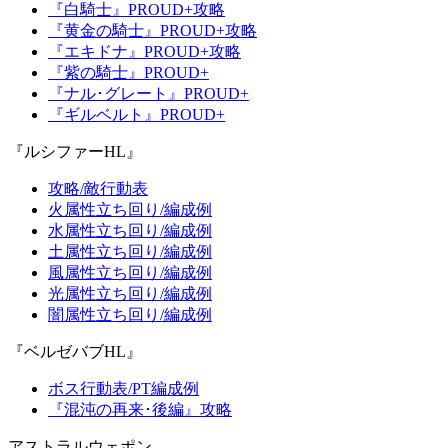
『白騎士』PROUD+攻略
『黄金の騎士』PROUD+攻略
『エキドナ』PROUD+攻略
『紫の騎士』PROUD+
『ナル･グレート』PROUD+
『ギルベルト』PROUD+
『ルシファーHL』
攻略/敵行動表
火属性立ち回り/編成例
水属性立ち回り/編成例
土属性立ち回り/編成例
風属性立ち回り/編成例
光属性立ち回り/編成例
闇属性立ち回り/編成例
『ベルゼバブHL』
ボス行動表/PT編成例
『混沌の再来･後編』攻略
アストラルウェポン