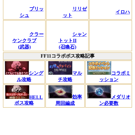
プリッ
リリゼ
イロハ
シュ
ット
クラー
シャン
ケンクラブ
トットII
(武器)
(召喚石)
FF11コラボボス攻略記事
シング
マル
コラボミ
ル攻略
チ攻略
ッション
効率
メダリオ
HELL
ボス攻略
周回編成
ン必要数