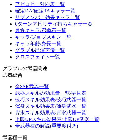
アビコピー対応表一覧
確定DA/確定TAキャラ一覧
サブメンバー効果キャラ一覧
0ターンアビリティ持ちキャラ一覧
最終キャラ/召喚石一覧
キャラ/ジョブスキン一覧
キャラ年齢/身長一覧
グラブル出演声優一覧
クロスフェイト一覧
グラブルの武器関連
武器総合
全SSR武器一覧
武器スキルの効果量一覧/早見表
技巧スキル効果表/技巧武器一覧
渾身スキル効果表/渾身武器一覧
背水スキル効果表/背水武器一覧
上限UPスキル効果表/上限UP武器一覧
全武器種の解説(重要度付き)
武器種一覧