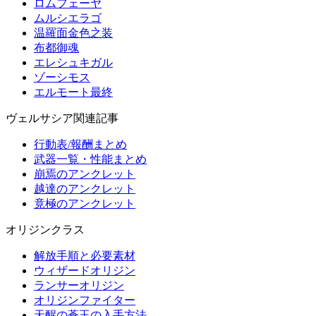
ロムフェーヤ
ムルシエラゴ
温羅面金色之装
布都御魂
エレシュキガル
ゾーシモス
エルモート最終
ヴェルサシア関連記事
行動表/報酬まとめ
武器一覧・性能まとめ
崩焉のアンクレット
越達のアンクレット
竟極のアンクレット
オリジンクラス
解放手順と必要素材
ウィザードオリジン
ランサーオリジン
オリジンファイター
天醒の蒼玉の入手方法