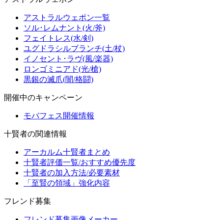
アストラルウェポン一覧
ソル･レムナント(火/斧)
フェイトレス(水/剣)
ユグドラシルブランチ(土/杖)
イノセント･ラヴ(風/楽器)
ロンゴミニアド(光/槍)
黒銀の滅爪(闇/格闘)
開催中のキャンペーン
モバフェス開催情報
十賢者の関連情報
アーカルム十賢者まとめ
十賢者評価一覧/おすすめ優先度
十賢者の加入方法/必要素材
「至賢の領域」強化内容
フレンド募集
フレンド募集画像メーカー