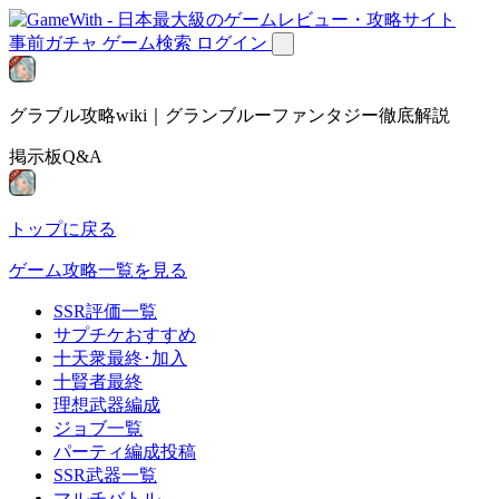
事前ガチャ
ゲーム検索
ログイン
グラブル攻略wiki｜グランブルーファンタジー徹底解説
掲示板Q&A
トップに戻る
ゲーム攻略一覧を見る
SSR評価一覧
サプチケおすすめ
十天衆最終･加入
十賢者最終
理想武器編成
ジョブ一覧
パーティ編成投稿
SSR武器一覧
マルチバトル