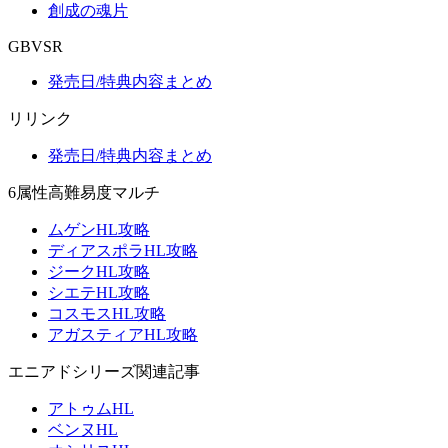
創成の魂片
GBVSR
発売日/特典内容まとめ
リリンク
発売日/特典内容まとめ
6属性高難易度マルチ
ムゲンHL攻略
ディアスポラHL攻略
ジークHL攻略
シエテHL攻略
コスモスHL攻略
アガスティアHL攻略
エニアドシリーズ関連記事
アトゥムHL
ベンヌHL