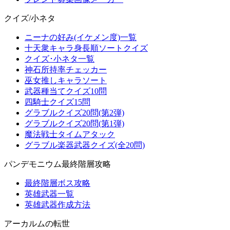
クイズ/小ネタ
ニーナの好み(イケメン度)一覧
十天衆キャラ身長順ソートクイズ
クイズ･小ネタ一覧
神石所持率チェッカー
巫女推しキャラソート
武器種当てクイズ10問
四騎士クイズ15問
グラブルクイズ20問(第2弾)
グラブルクイズ20問(第1弾)
魔法戦士タイムアタック
グラブル楽器武器クイズ(全20問)
パンデモニウム最終階層攻略
最終階層ボス攻略
英雄武器一覧
英雄武器作成方法
アーカルムの転世