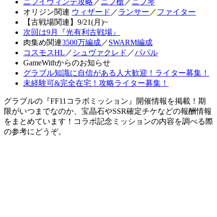
ニフイヴィンテ攻略
／
ニフ槍
／
ニフ琴
オリジン関連
ウィザード
／
ランサー
／
ファイター
【古戦場関連】9/21(月)~
次回は9月『光有利古戦場』
肉集め関連
3500万編成
／
SWARM編成
コスモスHL
／
シュヴァクレド
／
パパル
GameWithからのお知らせ
グラブル知識に自信がある人大歓迎！ライター募集！
未経験可&完全在宅！攻略ライター募集！
グラブルの『FF11コラボミッション』開催情報を掲載！期
限がいつまでなのか、宝晶石やSSR確定チケなどの報酬情報
をまとめています！コラボ記念ミッションの内容を調べる際
の参考にどうぞ。