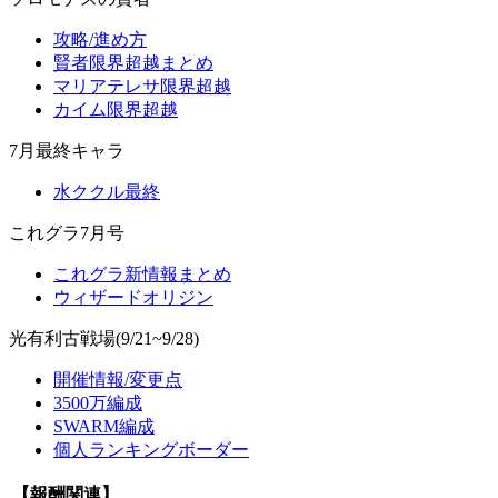
攻略/進め方
賢者限界超越まとめ
マリアテレサ限界超越
カイム限界超越
7月最終キャラ
水ククル最終
これグラ7月号
これグラ新情報まとめ
ウィザードオリジン
光有利古戦場(9/21~9/28)
開催情報/変更点
3500万編成
SWARM編成
個人ランキングボーダー
【報酬関連】