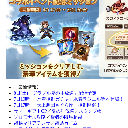
【最新情報】
8日(土)「グラブル夏の生放送」配信予定！
7日19時~「水着復刻ガチャ」水着ラジエル等が登場！
7日17時~「天上劇団もぐら座」復刻開催！
サマーギフトCP
／
夏の討伐祭
／
スタンプ帳
ソロモナス攻略
／
賢者の限界超越
超越マリアテレサ
／
超越カイム