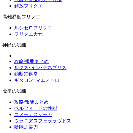
解放フリクエ
高難易度フリクエ
ルシゼロフリクエ
フリクエ天元
神匠の試練
攻略/報酬まとめ
ルクス･イン･デネブリス
鎖断鉄鋼拳
ギタロン･マエストロ
魔星の試練
攻略/報酬まとめ
ペルフィードの性能
コメーテスシーカ
ウラニアスフェララヴドス
陰陽之霊刀