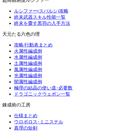
超高難易度ルシファー
ルシファー(スパルシ)攻略
終末武器スキル性能一覧
終末を齎す黒羽の入手方法
天元たる六色の理
攻略/行動表まとめ
火属性編成例
水属性編成例
土属性編成例
風属性編成例
光属性編成例
闇属性編成例
極理の結晶の使い道･必要数
ドラゴニックウェポン一覧
錬成術の工房
仕様まとめ
ウロボロス･ミニステル
真理の短剣