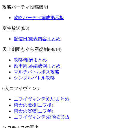
攻略パーティ投稿機能
攻略パーティ編成掲示板
夏生放送(8/8)
配信日/発表内容まとめ
天上劇団もぐら座復刻(~8/14)
攻略/報酬まとめ
効率周回/編成例まとめ
マルチバトルボス攻略
シングルバトル攻略
6人ニフイヴィンテ
ニフイヴィンテ(6人)まとめ
禁命の魔槍(ニフ槍)
禁命の溟弦(ニフ琴)
ニフイヴィンテ(召喚石)5凸
ソロモナスの賢者