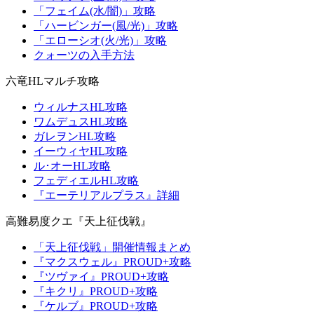
「フェイム(水/闇)」攻略
「ハービンガー(風/光)」攻略
「エローシオ(火/光)」攻略
クォーツの入手方法
六竜HLマルチ攻略
ウィルナスHL攻略
ワムデュスHL攻略
ガレヲンHL攻略
イーウィヤHL攻略
ル･オーHL攻略
フェディエルHL攻略
『エーテリアルプラス』詳細
高難易度クエ『天上征伐戦』
「天上征伐戦」開催情報まとめ
『マクスウェル』PROUD+攻略
『ツヴァイ』PROUD+攻略
『キクリ』PROUD+攻略
『ケルブ』PROUD+攻略