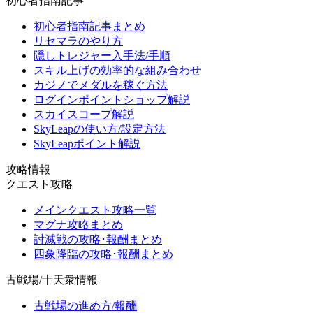
初心者指南記事
初心者指南記事まとめ
リセマラのやり方
隠しトレジャー入手法/手順
スキル上げの効率的な組み合わせ
カジノでメダルを稼ぐ方法
ログインポイントショップ解説
スカイスコープ解説
SkyLeapの使い方/設定方法
SkyLeapポイント解説
攻略情報
クエスト攻略
メインクエスト攻略一覧
マグナ攻略まとめ
討滅戦の攻略･報酬まとめ
四象降臨の攻略･報酬まとめ
古戦場/十天衆情報
古戦場の進め方/報酬