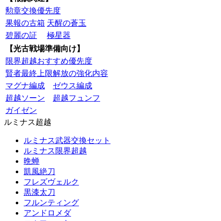
勲章交換優先度
果報の古箱
天醒の蒼玉
碧麗の証
極星器
【光古戦場準備向け】
限界超越おすすめ優先度
賢者最終上限解放の強化内容
マグナ編成
ゼウス編成
超越ソーン
超越フュンフ
ガイゼン
ルミナス超越
ルミナス武器交換セット
ルミナス限界超越
晩蝉
凱風絶刀
フレズヴェルク
黒漆太刀
フルンティング
アンドロメダ