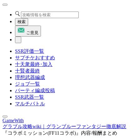
検索
ご意見
SSR評価一覧
サプチケおすすめ
十天衆最終･加入
十賢者最終
理想武器編成
ジョブ一覧
パーティ編成投稿
SSR武器一覧
マルチバトル
GameWith
グラブル攻略wiki｜グランブルーファンタジー徹底解説
『コラボミッション(FF11コラボ)』内容/報酬まとめ