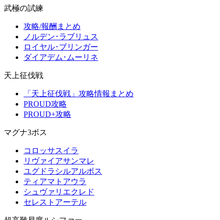
武極の試練
攻略/報酬まとめ
ノルデン･ラブリュス
ロイヤル･ブリンガー
ダイアデム･ムーリネ
天上征伐戦
「天上征伐戦」攻略情報まとめ
PROUD攻略
PROUD+攻略
マグナ3ボス
コロッサスイラ
リヴァイアサンマレ
ユグドラシルアルボス
ティアマトアウラ
シュヴァリエクレド
セレストアーテル