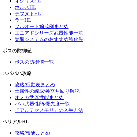
オシリスHL
ホルスHL
テフヌトHL
ラーHL
フルオート編成例まとめ
エニアドシリーズ武器性能一覧
覚醒システムのおすすめ強化先
ボスの防御値
ボスの防御値一覧
スパバハ攻略
攻略/行動表まとめ
土属性の編成例/立ち回り解説
オメガ武器性能まとめ
バハ武器性能/優先度一覧
『アルテマメモリ』の入手方法
ベリアルHL
攻略/報酬まとめ