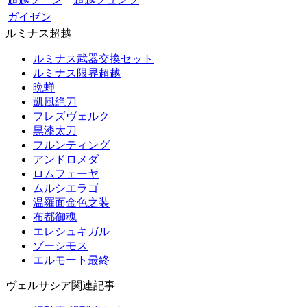
ガイゼン
ルミナス超越
ルミナス武器交換セット
ルミナス限界超越
晩蝉
凱風絶刀
フレズヴェルク
黒漆太刀
フルンティング
アンドロメダ
ロムフェーヤ
ムルシエラゴ
温羅面金色之装
布都御魂
エレシュキガル
ゾーシモス
エルモート最終
ヴェルサシア関連記事