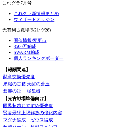
これグラ7月号
これグラ新情報まとめ
ウィザードオリジン
光有利古戦場(9/21~9/28)
開催情報/変更点
3500万編成
SWARM編成
個人ランキングボーダー
【報酬関連】
勲章交換優先度
果報の古箱
天醒の蒼玉
碧麗の証
極星器
【光古戦場準備向け】
限界超越おすすめ優先度
賢者最終上限解放の強化内容
マグナ編成
ゼウス編成
超越ソーン
超越フュンフ