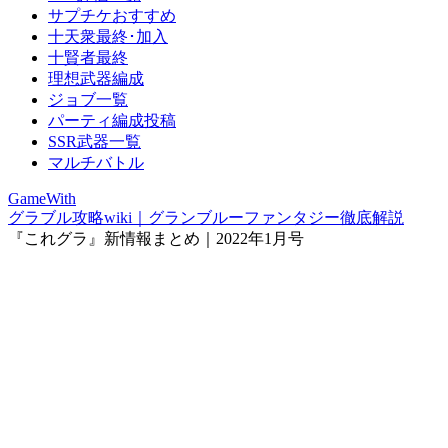
サプチケおすすめ
十天衆最終･加入
十賢者最終
理想武器編成
ジョブ一覧
パーティ編成投稿
SSR武器一覧
マルチバトル
GameWith
グラブル攻略wiki｜グランブルーファンタジー徹底解説
『これグラ』新情報まとめ｜2022年1月号