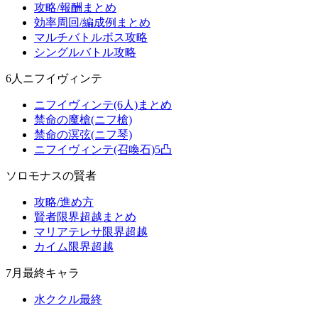
攻略/報酬まとめ
効率周回/編成例まとめ
マルチバトルボス攻略
シングルバトル攻略
6人ニフイヴィンテ
ニフイヴィンテ(6人)まとめ
禁命の魔槍(ニフ槍)
禁命の溟弦(ニフ琴)
ニフイヴィンテ(召喚石)5凸
ソロモナスの賢者
攻略/進め方
賢者限界超越まとめ
マリアテレサ限界超越
カイム限界超越
7月最終キャラ
水ククル最終