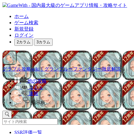
ホーム
ゲーム検索
新規登録
ログイン
2カラム
3カラム
グラブル攻略wiki｜グランブルーファンタジー徹底解説
他の攻略
コミュ
速報
掲示板
SSR評価一覧