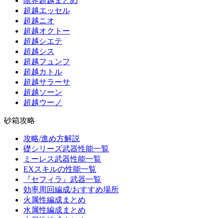
限界超越まとめ
超越エッセル
超越ニオ
超越オクトー
超越シエテ
超越シス
超越フュンフ
超越カトル
超越サラーサ
超越ソーン
超越ウーノ
砂箱攻略
攻略/進め方解説
礎シリーズ武器性能一覧
ミーレス武器性能一覧
EXスキルの性能一覧
『セフィラ』武器一覧
効率周回編成/おすすめ場所
火属性編成まとめ
水属性編成まとめ