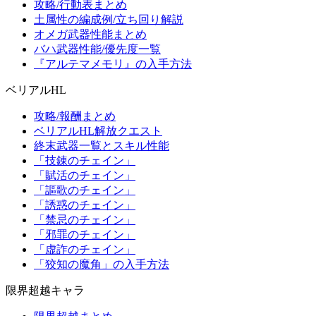
攻略/行動表まとめ
土属性の編成例/立ち回り解説
オメガ武器性能まとめ
バハ武器性能/優先度一覧
『アルテマメモリ』の入手方法
ベリアルHL
攻略/報酬まとめ
ベリアルHL解放クエスト
終末武器一覧とスキル性能
「技錬のチェイン」
「賦活のチェイン」
「謳歌のチェイン」
「誘惑のチェイン」
「禁忌のチェイン」
「邪罪のチェイン」
「虚詐のチェイン」
「狡知の魔角」の入手方法
限界超越キャラ