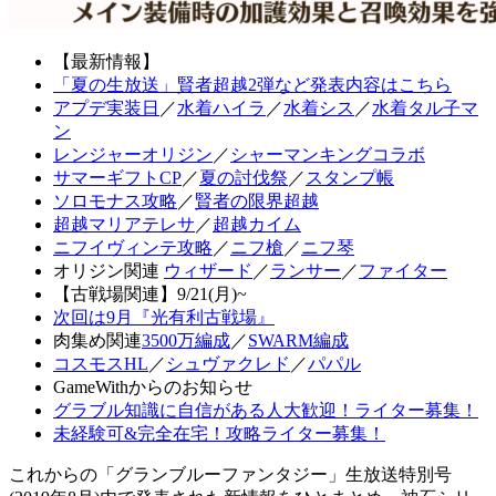
【最新情報】
「夏の生放送」賢者超越2弾など発表内容はこちら
アプデ実装日
／
水着ハイラ
／
水着シス
／
水着タル子マ
ン
レンジャーオリジン
／
シャーマンキングコラボ
サマーギフトCP
／
夏の討伐祭
／
スタンプ帳
ソロモナス攻略
／
賢者の限界超越
超越マリアテレサ
／
超越カイム
ニフイヴィンテ攻略
／
ニフ槍
／
ニフ琴
オリジン関連
ウィザード
／
ランサー
／
ファイター
【古戦場関連】9/21(月)~
次回は9月『光有利古戦場』
肉集め関連
3500万編成
／
SWARM編成
コスモスHL
／
シュヴァクレド
／
パパル
GameWithからのお知らせ
グラブル知識に自信がある人大歓迎！ライター募集！
未経験可&完全在宅！攻略ライター募集！
これからの「グランブルーファンタジー」生放送特別号