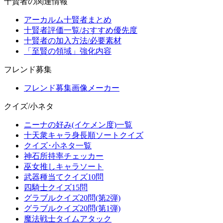
十賢者の関連情報
アーカルム十賢者まとめ
十賢者評価一覧/おすすめ優先度
十賢者の加入方法/必要素材
「至賢の領域」強化内容
フレンド募集
フレンド募集画像メーカー
クイズ/小ネタ
ニーナの好み(イケメン度)一覧
十天衆キャラ身長順ソートクイズ
クイズ･小ネタ一覧
神石所持率チェッカー
巫女推しキャラソート
武器種当てクイズ10問
四騎士クイズ15問
グラブルクイズ20問(第2弾)
グラブルクイズ20問(第1弾)
魔法戦士タイムアタック