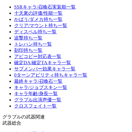
SSRキャラ/召喚石実装順一覧
十天衆の評価/性能一覧
かばう/ダメカ持ち一覧
クリア/マウント持ち一覧
ディスペル持ち一覧
追撃持ち一覧
トレハン持ち一覧
刻印持ち一覧
アビコピー対応表一覧
確定DA/確定TAキャラ一覧
サブメンバー効果キャラ一覧
0ターンアビリティ持ちキャラ一覧
最終キャラ/召喚石一覧
キャラ/ジョブスキン一覧
キャラ年齢/身長一覧
グラブル出演声優一覧
クロスフェイト一覧
グラブルの武器関連
武器総合