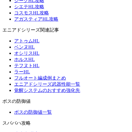
ジークHL攻略
シエテHL攻略
コスモスHL攻略
アガスティアHL攻略
エニアドシリーズ関連記事
アトゥムHL
ベンヌHL
オシリスHL
ホルスHL
テフヌトHL
ラーHL
フルオート編成例まとめ
エニアドシリーズ武器性能一覧
覚醒システムのおすすめ強化先
ボスの防御値
ボスの防御値一覧
スパバハ攻略