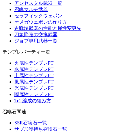
アンセスタル武器一覧
召喚マルチ武器
セラフィックウェポン
オメガウェポンの作り方
古戦場武器の性能と属性変更先
四象降臨の交換武器
ジョブ専用武器一覧
テンプレパーティ一覧
火属性テンプレPT
水属性テンプレPT
土属性テンプレPT
風属性テンプレPT
光属性テンプレPT
闇属性テンプレPT
ToT編成の組み方
召喚石関連
SSR召喚石一覧
サブ加護持ち召喚石一覧