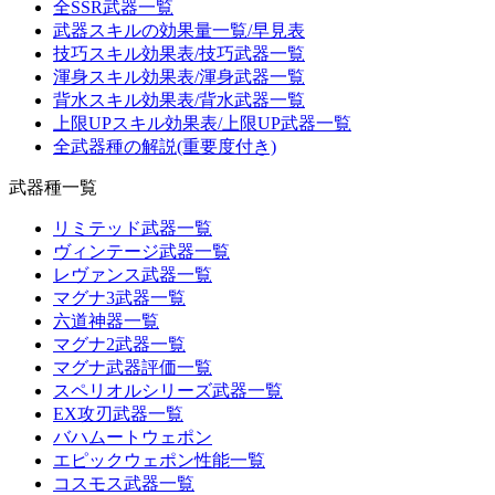
全SSR武器一覧
武器スキルの効果量一覧/早見表
技巧スキル効果表/技巧武器一覧
渾身スキル効果表/渾身武器一覧
背水スキル効果表/背水武器一覧
上限UPスキル効果表/上限UP武器一覧
全武器種の解説(重要度付き)
武器種一覧
リミテッド武器一覧
ヴィンテージ武器一覧
レヴァンス武器一覧
マグナ3武器一覧
六道神器一覧
マグナ2武器一覧
マグナ武器評価一覧
スペリオルシリーズ武器一覧
EX攻刃武器一覧
バハムートウェポン
エピックウェポン性能一覧
コスモス武器一覧