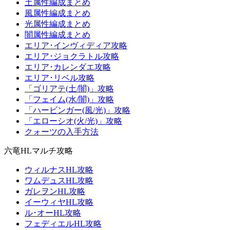
土属性編成まとめ
風属性編成まとめ
光属性編成まとめ
闇属性編成まとめ
エリア･インヴィディア攻略
エリア･ジョクラトル攻略
エリア･カレンダエ攻略
エリア･リベル攻略
「ゴリアテ(土/闇)」攻略
「フェイム(水/闇)」攻略
「ハービンガー(風/光)」攻略
「エローシオ(火/光)」攻略
クォーツの入手方法
六竜HLマルチ攻略
ウィルナスHL攻略
ワムデュスHL攻略
ガレヲンHL攻略
イーウィヤHL攻略
ル･オーHL攻略
フェディエルHL攻略