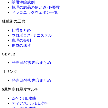
闇属性編成例
極理の結晶の使い道･必要数
ドラゴニックウェポン一覧
錬成術の工房
仕様まとめ
ウロボロス･ミニステル
真理の短剣
創成の魂片
GBVSR
発売日/特典内容まとめ
リリンク
発売日/特典内容まとめ
6属性高難易度マルチ
ムゲンHL攻略
ディアスポラHL攻略