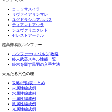
コロッサスイラ
リヴァイアサンマレ
ユグドラシルアルボス
ティアマトアウラ
シュヴァリエクレド
セレストアーテル
超高難易度ルシファー
ルシファー(スパルシ)攻略
終末武器スキル性能一覧
終末を齎す黒羽の入手方法
天元たる六色の理
攻略/行動表まとめ
火属性編成例
水属性編成例
土属性編成例
風属性編成例
光属性編成例