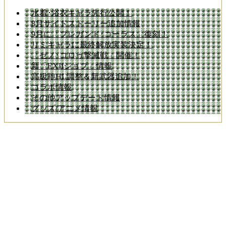
水着･浴衣キャラ先行公開！
8月サイドストーリー追加情報
9月に「プレガンド･コーラス」復刻！
リミキャラに最終解放実装決定！
「ゼノ･コロゥ撃滅戦」開催！
新「EXIIジョブ」情報
高級鞄HL調整＆新武器追加！
コラボ情報
その他アップデート情報
グッズ/アニメ情報