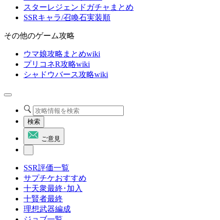
スターレジェンドガチャまとめ
SSRキャラ/召喚石実装順
その他のゲーム攻略
ウマ娘攻略まとめwiki
プリコネR攻略wiki
シャドウバース攻略wiki
検索
ご意見
SSR評価一覧
サプチケおすすめ
十天衆最終･加入
十賢者最終
理想武器編成
ジョブ一覧