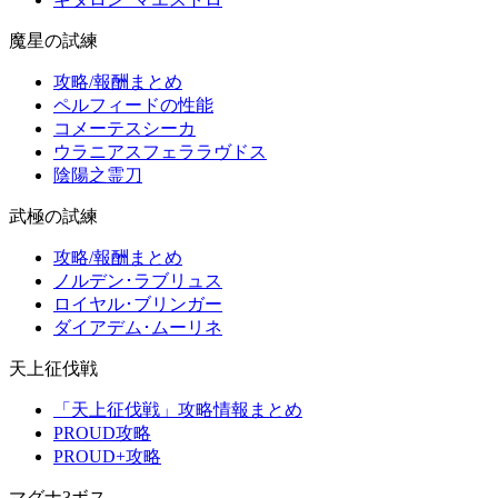
魔星の試練
攻略/報酬まとめ
ペルフィードの性能
コメーテスシーカ
ウラニアスフェララヴドス
陰陽之霊刀
武極の試練
攻略/報酬まとめ
ノルデン･ラブリュス
ロイヤル･ブリンガー
ダイアデム･ムーリネ
天上征伐戦
「天上征伐戦」攻略情報まとめ
PROUD攻略
PROUD+攻略
マグナ3ボス