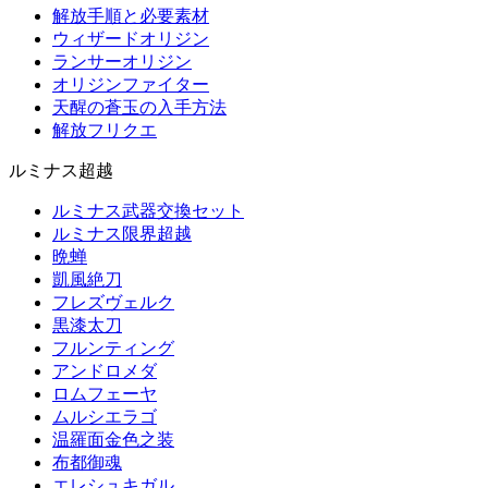
解放手順と必要素材
ウィザードオリジン
ランサーオリジン
オリジンファイター
天醒の蒼玉の入手方法
解放フリクエ
ルミナス超越
ルミナス武器交換セット
ルミナス限界超越
晩蝉
凱風絶刀
フレズヴェルク
黒漆太刀
フルンティング
アンドロメダ
ロムフェーヤ
ムルシエラゴ
温羅面金色之装
布都御魂
エレシュキガル