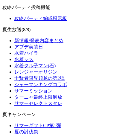
攻略パーティ投稿機能
攻略パーティ編成掲示板
夏生放送(8/8)
新情報/発表内容まとめ
アプデ実装日
水着ハイラ
水着シス
水着タル子マン(石)
レンジャーオリジン
十賢者限界超越の第2弾
シャーマンキングコラボ
サマーミッション
ターニャ最終上限解放
サマーセレクトスタレ
夏キャンペーン
サマーギフトCP第1弾
夏の討伐祭