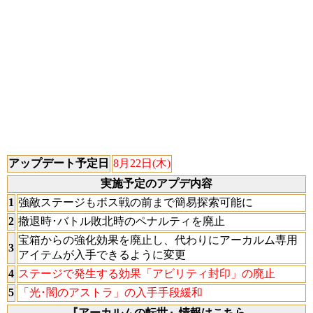
アップデート予定日
8月22日(木)
実施予定のアプデ内容
1
強敵ステージもボス戦の前まで簡易探索可能に
2
撤退時･バトル敗北時のペナルティを廃止
宝箱からの強化効果を廃止し、代わりにアーカルム専用
3
アイテムが入手できるように変更
4
ステージで発生する効果「アビリティ封印」の廃止
5
「光･闇のアストラ」の入手手段緩和
『アーカルムの転世』情報はこちら