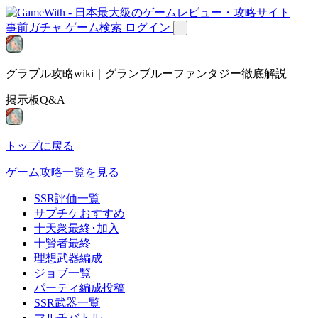
事前ガチャ
ゲーム検索
ログイン
グラブル攻略wiki｜グランブルーファンタジー徹底解説
掲示板Q&A
トップに戻る
ゲーム攻略一覧を見る
SSR評価一覧
サプチケおすすめ
十天衆最終･加入
十賢者最終
理想武器編成
ジョブ一覧
パーティ編成投稿
SSR武器一覧
マルチバトル