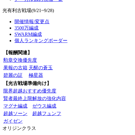
光有利古戦場(9/21~9/28)
開催情報/変更点
3500万編成
SWARM編成
個人ランキングボーダー
【報酬関連】
勲章交換優先度
果報の古箱
天醒の蒼玉
碧麗の証
極星器
【光古戦場準備向け】
限界超越おすすめ優先度
賢者最終上限解放の強化内容
マグナ編成
ゼウス編成
超越ソーン
超越フュンフ
ガイゼン
オリジンクラス