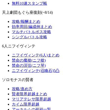
無料10連スタンプ帳
天上劇団もぐら座復刻(~8/14)
攻略/報酬まとめ
効率周回/編成例まとめ
マルチバトルボス攻略
シングルバトル攻略
6人ニフイヴィンテ
ニフイヴィンテ(6人)まとめ
禁命の魔槍(ニフ槍)
禁命の溟弦(ニフ琴)
ニフイヴィンテ(召喚石)5凸
ソロモナスの賢者
攻略/進め方
賢者限界超越まとめ
マリアテレサ限界超越
カイム限界超越
アーカルムの祝福一覧